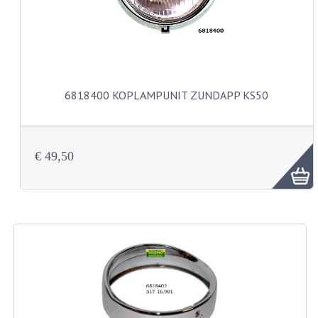
VELGEN EN SPAKEN
ALUMINIUM VELGEN
CHROMEN VELGEN
SPAKEN
6818400 KOPLAMPUNIT ZUNDAPP KS50
WIELEN DIVERSEN
SCHOKBREKERS
€ 49,50
SLOTEN
STUUR EN BEDIENING
COCKPIT ONDERDELEN
HANDELS EN HANDVATTEN
MAGURA BLOKHANDELS