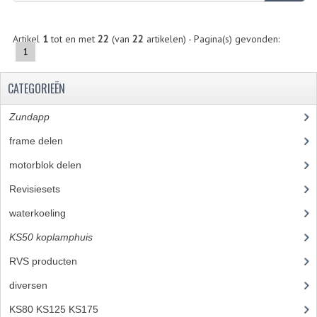
ZUNDAPP ONDERDELEN GEBRUIKT
Artikel
1
tot en met
22
(van
22
artikelen) - Pagina(s) gevonden:
FRAME DELEN
1
REMDELEN GEBRUIKT
CATEGORIEËN
CADEAUTIPS (NIET ACTIEF)
Zundapp
(2590)
FRAME ONDERDELEN
frame delen
(1282)
MOTOR ONDERDELEN
motorblok delen
(712)
SACHS ONDERDELEN
Revisiesets
(85)
waterkoeling
(50)
FRAME ONDERDELEN
KS50 koplamphuis
(22)
MOTOR ONDERDELEN
RVS producten
(127)
PUCH ONDERDELEN
diversen
(3)
HONDA MB/MT/MTX/MBX/NSR
KS80 KS125 KS175
(309)