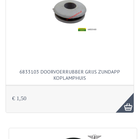
PAKKINGEN
PEDALEN
REVISIESETS
TANDWIELEN
UITLATEN EN BOCHTEN
VERSNELLING EN KOPPELING
6833103 DOORVOERRUBBER GRIJS ZUNDAPP
KOPLAMPHUIS
FRAME ONDERDELEN
ACHTERBRUG
€ 1,50
BAGAGEDRAGERS EN VOETSTEUNEN
BUDDY SEATS
BUDDY SEAT HOEZEN