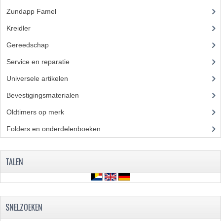
Zundapp Famel
(61)
FRAME ONDERDELEN
Kreidler
(648)
MOTORBLOK ONDERDELEN
Gereedschap
(5)
DRIEWIELERS
Service en reparatie
(23)
FOLDERS EN ONDERDELENBOEKEN
Universele artikelen
(295)
MODELOVERZICHTEN PER JAAR
Bevestigingsmaterialen
(120)
Oldtimers op merk
(73)
ONDERDELENBOEKEN
Folders en onderdelenboeken
(86)
ELECTRISCHE SCHEMA'S
ACCOUNT
TALEN
CONTACT
SNELZOEKEN