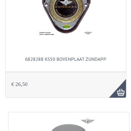
RVS PRODUCTEN
RVS BOUTEN EN MOEREN
DIVERSEN
KS80 KS125 KS175
6828288 KS50 BOVENPLAAT ZUNDAPP
KS80 ONDERDELEN
KICKSTARTER
€ 26,50
KOPPELING
KRUKASSEN
LAGERS EN KEERRINGEN
ONTSTEKING