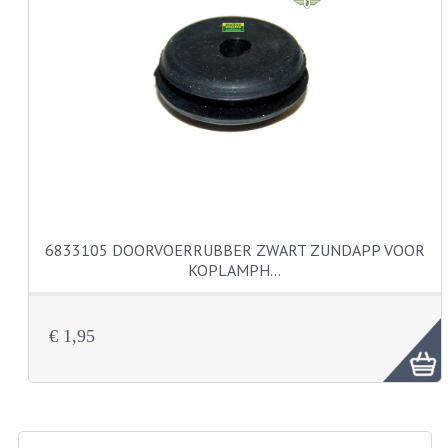
KABELS
SPIEGELS
STUREN
TELLER ONDERDELEN
TELLERS COMPLEET
TANK
6833105 DOORVOERRUBBER ZWART ZUNDAPP VOOR
KOPLAMPH…
VERLICHTING EN ELEKTRA
ACCU'S EN CLAXONS
€ 1,95
ACHTERLICHTEN
KABELBOMEN
KOPLAMPEN