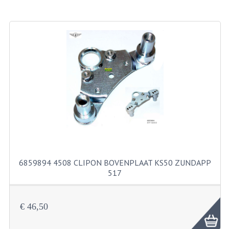
BROMFIETSEN OVERIG
OUDE VOORRAAD
OLDTIMERS OP MERK
SOLEX ONDERDELEN
DE GRABBELTON VAN MATTON
ALLERLEI GEBRUIKTE ONDERDELEN
FRAMEDELEN
TANKS
6859894 4508 CLIPON BOVENPLAAT KS50 ZUNDAPP
517
KREIDLER ONDERDELEN GEBRUIKT
MOTORBLOKKEN DIVERSE MERKEN
€ 46,50
PUCH/TOMOS ONDERDELEN GEBRUIKT