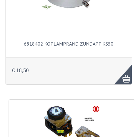
KABELS
SPIEGELS
STUREN
TELLER ONDERDELEN
6818402 KOPLAMPRAND ZUNDAPP KS50
TELLERS COMPLEET
SPATBORDEN EN KENTEKENPLATEN
€ 18,50
TANK
VERLICHTING EN ELEKTRA
ACCU'S EN CLAXONS
ACHTERLICHTEN
KABELBOMEN