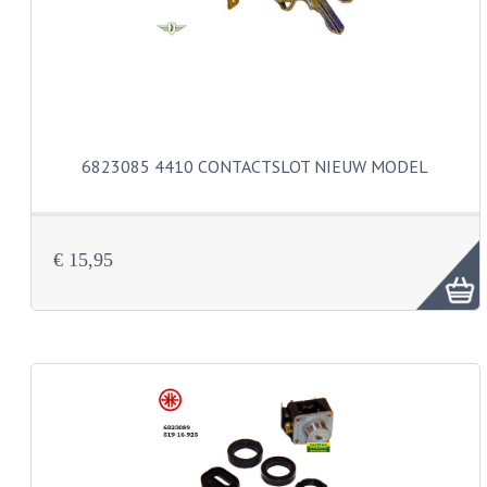
KOPLAMPEN
RICHTINGAANWIJZERS
SCHAKELAARS
VOORVORK ONDERDELEN
6823085 4410 CONTACTSLOT NIEUW MODEL
VOORVORK COMPLEET
VOORVORK 517
€ 15,95
VOORVORK 529 TROMMEL
VOORVORK 530 SCHIJFREM
MOTORBLOK DELEN
CARBURATEURDELEN
CARBURATEURS EN SPROEIERS