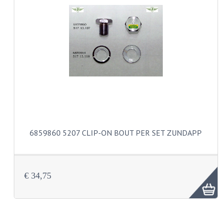
KABELS
LAMPEN
BA7S
BA9S
E10
BA15S
6859860 5207 CLIP-ON BOUT PER SET ZUNDAPP
BAX15D
BAY15D
€ 34,75
BA20D
PX15D
LICHTSNOER EN KRIMPKOUS