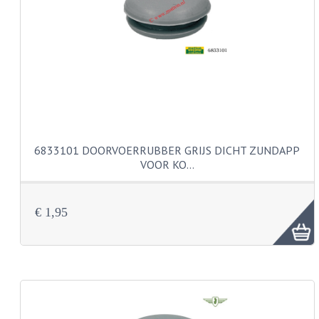
PAKKINGEN
TANDWIELEN
UITLATEN
VERSNELLING
KS100 ONDERDELEN
KS125 ONDERDELEN
6833101 DOORVOERRUBBER GRIJS DICHT ZUNDAPP
VOOR KO…
KS175 ONDERDELEN
ZUNDAPP FAMEL
€ 1,95
NOS
KREIDLER
MOTORBLOK DELEN