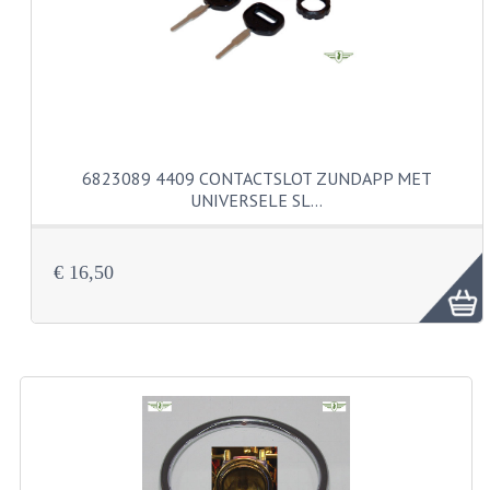
CARBURATEURS
SPROEIERSET BING 26MM
SPROEIERSET BING KLEIN 44-021
SPROEIERSET BING KLEIN NT 44-031
6823089 4409 CONTACTSLOT ZUNDAPP MET
UNIVERSELE SL…
SPROEIERSET BING ZESKANT 44-051
SPROEIERSET MIKUNI ZESKANT
€ 16,50
CARTERDELEN
CILINDERS EN ZUIGERS
CILINDERKITS
CILINDERKOPPEN
ZUIGERS EN ZUIGERVEREN