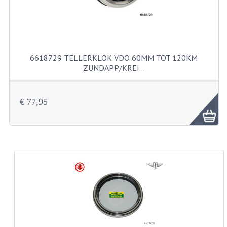
BUITENBANDEN 19"
BUITENBANDEN 21"
6618729 TELLERKLOK VDO 60MM TOT 120KM
BEPLATING
ZUNDAPP/KREI…
BOUTENSETS
€ 77,95
ZUNDAPP 515 RVS
ZUNDAPP 517 RVS
ZUNDAPP 529 RVS
BUDDY SEATS
BUDDY OVERTREKKEN
BUDDY SEAT ONDERDELEN