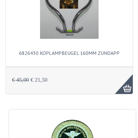
FILTERS EN TRECHTERS
KETTINGEN
KRUKASSEN
LAGERS EN KEERRINGEN
6826430 KOPLAMPBEUGEL 160MM ZUNDAPP
KEERRINGSETS
LAGERS EN LAGERSETS
€ 45,00
€ 21,50
ONTSTEKINGSDELEN
BOUGIE EN BOUGIEDOP
ELECTRONISCHE ONTSTEKING
PUNTEN ONTSTEKING
PAKKINGEN