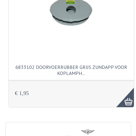
CARBURATEURS EN SPROEIERS
SPROEIERSET MIKUNI ZESKANT
SPROEIERSET BING KLEIN 44-021
SPROEIERSET BING KLEIN NT 44-031
SPROEIERSET BING ZESKANT 44-051
CARTERDELEN
6833102 DOORVOERRUBBER GRIJS ZUNDAPP VOOR
KOPLAMPH…
CILINDERS EN ZUIGERS
KETTINGEN
€ 1,95
KRUKASSEN
LAGERS EN KEERRINGEN
ONTSTEKINGSDELEN