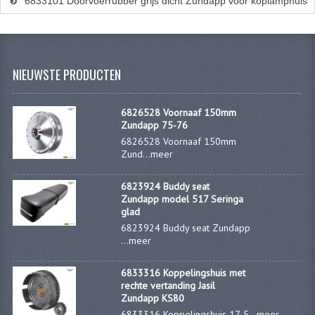
6833101 Doorvoerrubber grijs dicht Zundapp voor koplamphuis
NIEUWSTE PRODUCTEN
6826528 Voornaaf 150mm
Zundapp 75-76
6826528 Voornaaf 150mm
Zund...
meer
6823924 Buddy seat
Zundapp model 517 Seringa
glad
6823924 Buddy seat Zundapp
...
meer
6833316 Koppelingshuis met
rechte vertanding Jasil
Zundapp KS80
6833316 Koppelingshuis 17-5...
meer