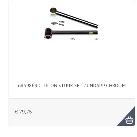
REMLEIDINGEN
SCHOKBREKERS
SMEERMIDDELEN
SPROEIERS
SPROEIERSET BING 26MM
SPROEIERSET BING 33MM
6859869 CLIP-ON STUUR SET ZUNDAPP CHROOM
SPROEIERSET BING 6 KANT 44-051
SPROEIERSET MIKUNI ZESKANT
€ 79,75
SPROEIERSET BING NT 44-031
SPROEIERSET BING KLEIN 44-021