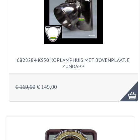
VERSNELLING ONDERDELEN
REVISIESETS
REVISIE 3 BAK HAND
REVISIE 3 BAK VOET
6828284 KS50 KOPLAMPHUIS MET BOVENPLAATJE
REVISIE 4 BAK VOET
ZUNDAPP
REVISIE 5 BAK VOET
€ 169,00
€ 149,00
REVISIE KS80/314 MOTORBLOK
REVISIE KS125/285 MOTORBLOK
OVERIG
WATERKOELING
KS50 KOPLAMPHUIS