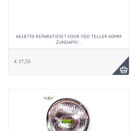
BUDDY SEATS
CRANKS EN STANDAARDS
EMBLEMEN EN STICKERS
FRAMEBEUGELS
6618730 REPARATIESET VOOR VDO TELLER 60MM
ZUNDAPP/…
KETTINGKASTEN
MOTOROPHANGING
€ 17,55
REMMEN EN WIELEN
AANDRIJVERS EN LAGERS
ASSEN EN BUSSEN
BUITENBANDEN
REMDELEN