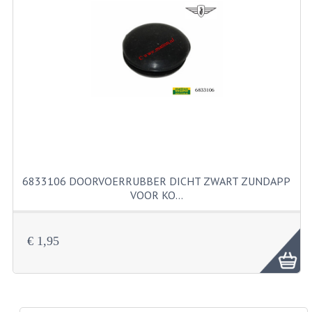
RICHTINGAANWIJZERS
SCHAKELAARS
VOORVORK
GEREEDSCHAP
SERVICE EN REPARATIE
REVISIE ZUNDAPP MOTORBLOK
6833106 DOORVOERRUBBER DICHT ZWART ZUNDAPP
REVISIE KREIDLER MOTORBLOK
VOOR KO…
SPAKEN VAN WIELEN
€ 1,95
UNIVERSELE ARTIKELEN
BINNENBANDEN 16-23"
BOUGIES