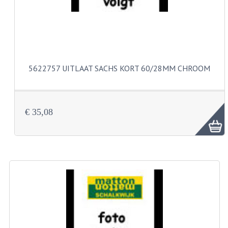
VELGEN EN SPAKEN
ALUMINIUM VELGEN
CHROMEN VELGEN
SPAKEN
5622757 UITLAAT SACHS KORT 60/28MM CHROOM
WIELEN DIVERSEN
SCHOKBREKERS
€ 35,08
SLOTEN
STUUR EN BEDIENING
COCKPIT ONDERDELEN
HANDELS EN HANDVATTEN
MAGURA BLOKHANDELS