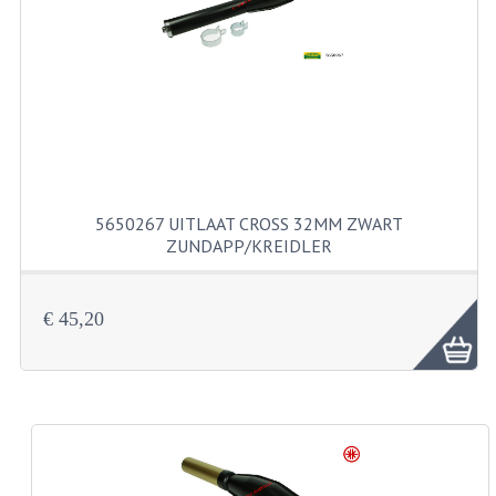
RVS PRODUCTEN
RVS BOUTEN EN MOEREN
DIVERSEN
KS80 KS125 KS175
5650267 UITLAAT CROSS 32MM ZWART
KS80 ONDERDELEN
ZUNDAPP/KREIDLER
KICKSTARTER
€ 45,20
KOPPELING
KRUKASSEN
LAGERS EN KEERRINGEN
ONTSTEKING