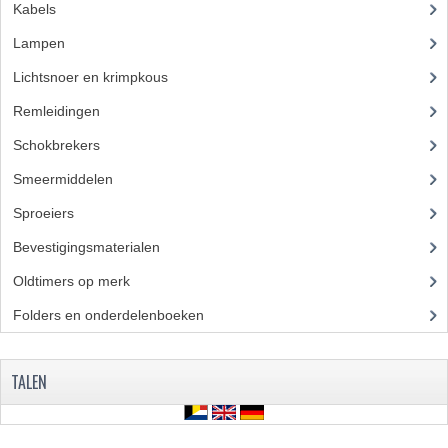
Kabels
(28)
Lampen
(50)
Lichtsnoer en krimpkous
(23)
Remleidingen
(28)
Schokbrekers
(18)
Smeermiddelen
(25)
Sproeiers
(39)
Bevestigingsmaterialen
(120)
Oldtimers op merk
(73)
Folders en onderdelenboeken
(86)
TALEN