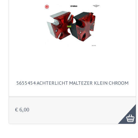
KABELS
LAMPEN
BA7S
BA9S
E10
BA15S
5655454 ACHTERLICHT MALTEZER KLEIN CHROOM
BAX15D
BAY15D
€ 6,00
BA20D
PX15D
LICHTSNOER EN KRIMPKOUS