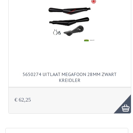
KABELS
SPIEGELS
STUREN
TELLER ONDERDELEN
TELLERS COMPLEET
TANK
5650274 UITLAAT MEGAFOON 28MM ZWART
KREIDLER
VERLICHTING EN ELEKTRA
ACCU'S EN CLAXONS
€ 62,25
ACHTERLICHTEN
KABELBOMEN
KOPLAMPEN