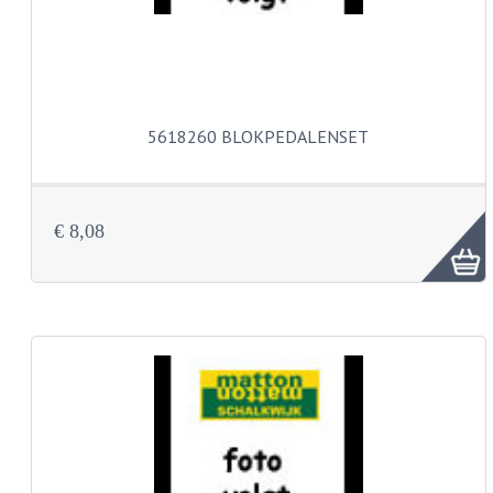
BUDDY SEATS
CRANKS EN STANDAARDS
EMBLEMEN EN STICKERS
FRAMEBEUGELS
5618260 BLOKPEDALENSET
KETTINGKASTEN
MOTOROPHANGING
€ 8,08
REMMEN EN WIELEN
AANDRIJVERS EN LAGERS
ASSEN EN BUSSEN
BUITENBANDEN
REMDELEN