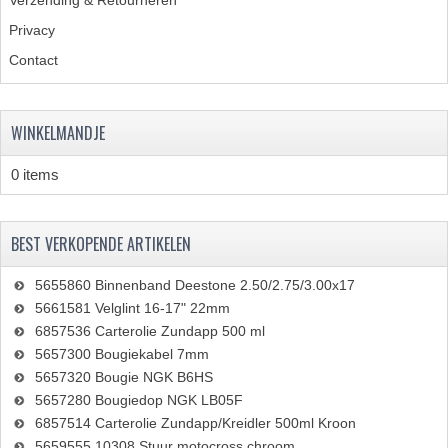
Privacy
Contact
WINKELMANDJE
0 items
BEST VERKOPENDE ARTIKELEN
5655860 Binnenband Deestone 2.50/2.75/3.00x17
5661581 Velglint 16-17" 22mm
6857536 Carterolie Zundapp 500 ml
5657300 Bougiekabel 7mm
5657320 Bougie NGK B6HS
5657280 Bougiedop NGK LB05F
6857514 Carterolie Zundapp/Kreidler 500ml Kroon
5659555 10308 Stuur motocross chroom