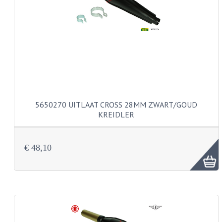
PAKKINGEN
TANDWIELEN
UITLATEN
VERSNELLING
KS100 ONDERDELEN
KS125 ONDERDELEN
5650270 UITLAAT CROSS 28MM ZWART/GOUD
KREIDLER
KS175 ONDERDELEN
ZUNDAPP FAMEL
€ 48,10
NOS
KREIDLER
MOTORBLOK DELEN