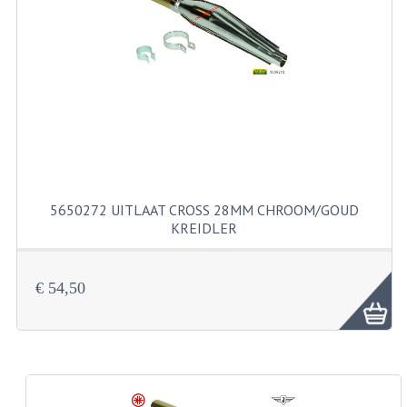
PAKKINGEN
PEDALEN
REVISIESETS
TANDWIELEN
UITLATEN EN BOCHTEN
VERSNELLING EN KOPPELING
5650272 UITLAAT CROSS 28MM CHROOM/GOUD
KREIDLER
FRAME ONDERDELEN
ACHTERBRUG
€ 54,50
BAGAGEDRAGERS EN VOETSTEUNEN
BUDDY SEATS
BUDDY SEAT HOEZEN