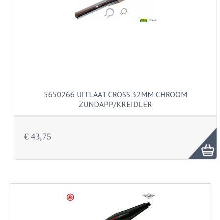
VERSNELLING ONDERDELEN
REVISIESETS
REVISIE 3 BAK HAND
REVISIE 3 BAK VOET
5650266 UITLAAT CROSS 32MM CHROOM
REVISIE 4 BAK VOET
ZUNDAPP/KREIDLER
REVISIE 5 BAK VOET
€ 43,75
REVISIE KS80/314 MOTORBLOK
REVISIE KS125/285 MOTORBLOK
OVERIG
WATERKOELING
KS50 KOPLAMPHUIS