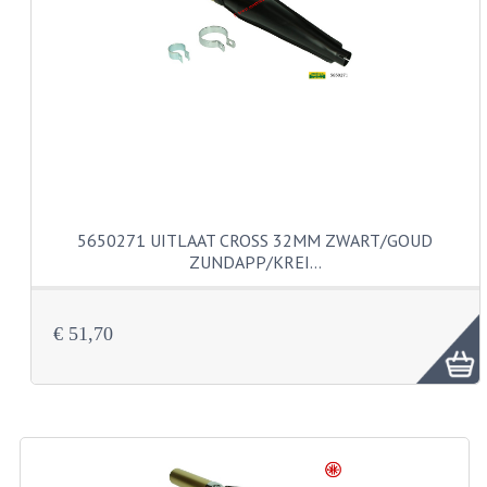
CARBURATEURS EN SPROEIERS
SPROEIERSET MIKUNI ZESKANT
SPROEIERSET BING KLEIN 44-021
SPROEIERSET BING KLEIN NT 44-031
SPROEIERSET BING ZESKANT 44-051
CARTERDELEN
5650271 UITLAAT CROSS 32MM ZWART/GOUD
ZUNDAPP/KREI…
CILINDERS EN ZUIGERS
KETTINGEN
€ 51,70
KRUKASSEN
LAGERS EN KEERRINGEN
ONTSTEKINGSDELEN