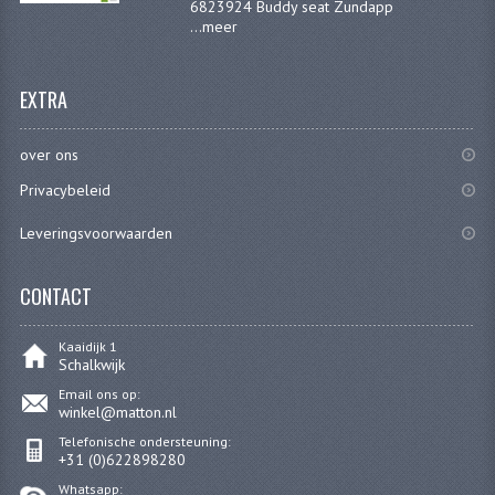
6823924 Buddy seat Zundapp
...
meer
EXTRA
over ons
Privacybeleid
Leveringsvoorwaarden
CONTACT
Kaaidijk 1
Schalkwijk
Email ons op:
winkel@matton.nl
Telefonische ondersteuning:
+31 (0)622898280
Whatsapp: