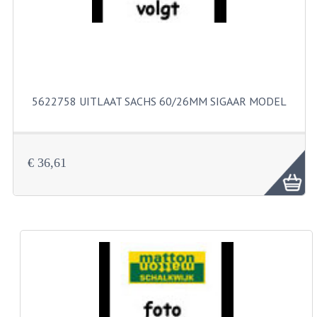
KABELS
SPIEGELS
STUREN
TELLER ONDERDELEN
5622758 UITLAAT SACHS 60/26MM SIGAAR MODEL
TELLERS COMPLEET
SPATBORDEN EN KENTEKENPLATEN
€ 36,61
TANK
VERLICHTING EN ELEKTRA
ACCU'S EN CLAXONS
ACHTERLICHTEN
KABELBOMEN