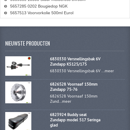
5657285 0202 Bougiedop NGK
5657513 Voorvorkolie 500ml Eurol
NIEUWSTE PRODUCTEN
6830330 Versnellingsbak 6V
Zundapp KS125/175
6830330 Versnellingsbak 6V ...
meer
6826528 Voornaaf 150mm
Zundapp 75-76
6826528 Voornaaf 150mm
Zund...
meer
6823924 Buddy seat
Zundapp model 517 Seringa
glad