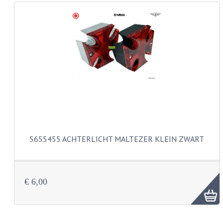
REMLEIDINGEN
SCHOKBREKERS
SMEERMIDDELEN
SPROEIERS
SPROEIERSET BING 26MM
SPROEIERSET BING 33MM
5655455 ACHTERLICHT MALTEZER KLEIN ZWART
SPROEIERSET BING 6 KANT 44-051
SPROEIERSET MIKUNI ZESKANT
€ 6,00
SPROEIERSET BING NT 44-031
SPROEIERSET BING KLEIN 44-021