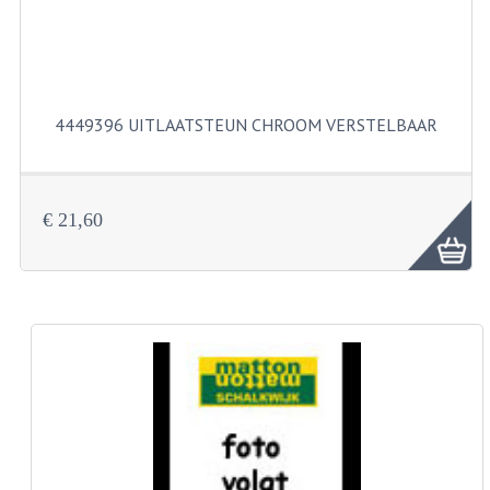
BUITENBANDEN 19"
BUITENBANDEN 21"
4449396 UITLAATSTEUN CHROOM VERSTELBAAR
BEPLATING
BOUTENSETS
€ 21,60
ZUNDAPP 515 RVS
ZUNDAPP 517 RVS
ZUNDAPP 529 RVS
BUDDY SEATS
BUDDY OVERTREKKEN
BUDDY SEAT ONDERDELEN