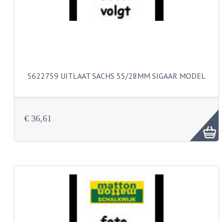
KOPLAMPEN
RICHTINGAANWIJZERS
SCHAKELAARS
VOORVORK ONDERDELEN
5622759 UITLAAT SACHS 55/28MM SIGAAR MODEL
VOORVORK COMPLEET
VOORVORK 517
€ 36,61
VOORVORK 529 TROMMEL
VOORVORK 530 SCHIJFREM
MOTORBLOK DELEN
CARBURATEURDELEN
CARBURATEURS EN SPROEIERS