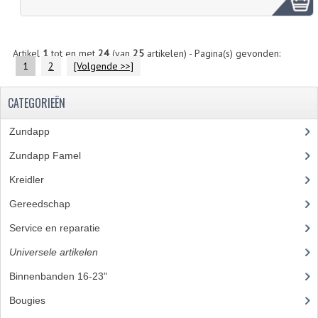
Artikel
1
tot en met
24
(van
25
artikelen) - Pagina(s) gevonden:
1
2
[Volgende >>]
CATEGORIEËN
Zundapp
(2591)
Zundapp Famel
(61)
Kreidler
(648)
Gereedschap
(5)
Service en reparatie
(23)
Universele artikelen
(295)
Binnenbanden 16-23"
(35)
Bougies
(24)