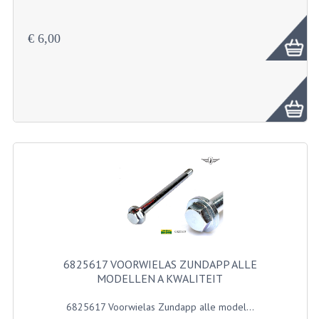
6825756 Achterwielas Zundapp
PEDALEN
€ 6,00
SPRUITSTUKKEN EN RUBBERS
TANDWIELEN
ACHTERTANDWIELEN
VOORTANDWIELEN
UITLATEN EN BOCHTEN
UITLATEN
UITLAATBOCHTEN
UITLAATONDERDELEN
6825617 VOORWIELAS ZUNDAPP ALLE
MODELLEN A KWALITEIT
VERSNELLING EN KOPPELING
6825617 Voorwielas Zundapp alle model...
KOPPELING ONDERDELEN