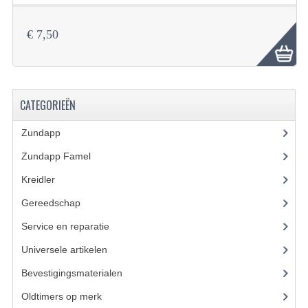
VERSNELLING ONDERDELEN
€ 7,50
REVISIESETS
REVISIE 3 BAK HAND
CATEGORIEËN
REVISIE 3 BAK VOET
Zundapp
(2591)
REVISIE 4 BAK VOET
Zundapp Famel
(61)
REVISIE 5 BAK VOET
Kreidler
(648)
REVISIE KS80/314 MOTORBLOK
Gereedschap
(5)
REVISIE KS125/285 MOTORBLOK
Service en reparatie
(23)
OVERIG
Universele artikelen
(295)
Bevestigingsmaterialen
(120)
WATERKOELING
Oldtimers op merk
(73)
KS50 KOPLAMPHUIS