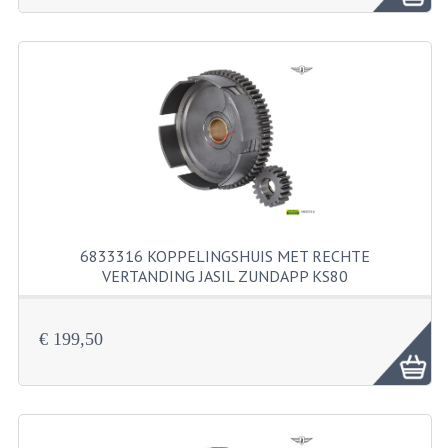
KABELS
SPIEGELS
STUREN
TELLER ONDERDELEN
TELLERS COMPLEET
SPATBORDEN EN KENTEKENPLATEN
6833316 KOPPELINGSHUIS MET RECHTE
TANK
VERTANDING JASIL ZUNDAPP KS80
VERLICHTING EN ELEKTRA
6833316 Koppelingshuis 17-56 met rech...
€ 199,50
ACCU'S EN CLAXONS
ACHTERLICHTEN
KABELBOMEN