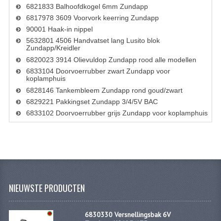
CARBURATEURS EN SPROEIERS
6821833 Balhoofdkogel 6mm Zundapp
6817978 3609 Voorvork keerring Zundapp
SPROEIERSET MIKUNI ZESKANT
90001 Haak-in nippel
5632801 4506 Handvatset lang Lusito blok
SPROEIERSET BING KLEIN 44-021
Zundapp/Kreidler
6820023 3914 Olievuldop Zundapp rood alle modellen
SPROEIERSET BING KLEIN NT 44-031
6833104 Doorvoerrubber zwart Zundapp voor
koplamphuis
SPROEIERSET BING ZESKANT 44-051
6828146 Tankembleem Zundapp rond goud/zwart
6829221 Pakkingset Zundapp 3/4/5V BAC
CARTERDELEN
6833102 Doorvoerrubber grijs Zundapp voor koplamphuis
CILINDERS EN ZUIGERS
KETTINGEN
KRUKASSEN
NIEUWSTE PRODUCTEN
LAGERS EN KEERRINGEN
ONTSTEKINGSDELEN
6830330 Versnellingsbak 6V