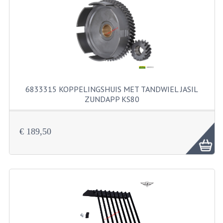
KOPLAMPEN
RICHTINGAANWIJZERS
SCHAKELAARS
VOORVORK ONDERDELEN
VOORVORK COMPLEET
6833315 KOPPELINGSHUIS MET TANDWIEL JASIL
ZUNDAPP KS80
VOORVORK 517
6833315 Koppelingshuis met tandwiel J...
VOORVORK 529 TROMMEL
€ 189,50
VOORVORK 530 SCHIJFREM
MOTORBLOK DELEN
CARBURATEURDELEN
CARBURATEURS EN SPROEIERS