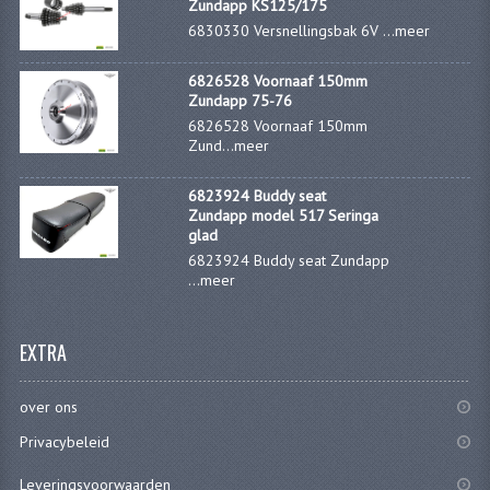
Zundapp KS125/175
PAKKINGEN
6830330 Versnellingsbak 6V ...
meer
PEDALEN
6826528 Voornaaf 150mm
Zundapp 75-76
REVISIESETS
6826528 Voornaaf 150mm
Zund...
meer
TANDWIELEN
UITLATEN EN BOCHTEN
6823924 Buddy seat
Zundapp model 517 Seringa
glad
VERSNELLING EN KOPPELING
6823924 Buddy seat Zundapp
...
meer
FRAME ONDERDELEN
ACHTERBRUG
EXTRA
BAGAGEDRAGERS EN VOETSTEUNEN
over ons
BUDDY SEATS
Privacybeleid
BUDDY SEAT HOEZEN
Leveringsvoorwaarden