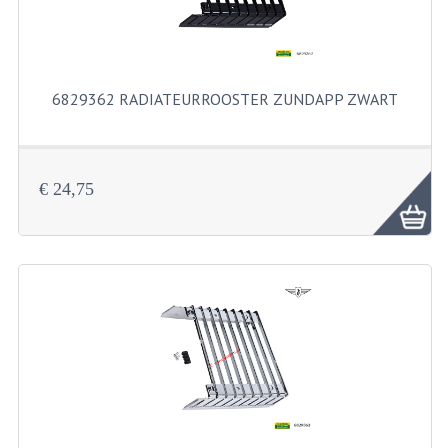
CARBURATEURS
SPROEIERSET BING 26MM
6829362 RADIATEURROOSTER ZUNDAPP ZWART
SPROEIERSET BING KLEIN 44-021
SPROEIERSET BING KLEIN NT 44-031
6829362 Radiateurrooster Zundapp zwar...
SPROEIERSET BING ZESKANT 44-051
€ 24,75
SPROEIERSET MIKUNI ZESKANT
CARTERDELEN
CILINDERS EN ZUIGERS
CILINDERKITS
CILINDERKOPPEN
ZUIGERS EN ZUIGERVEREN