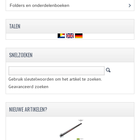
Folders en onderdelenboeken
(86)
RVS PRODUCTEN
RVS BOUTEN EN MOEREN
TALEN
DIVERSEN
KS80 KS125 KS175
SNELZOEKEN
KS80 ONDERDELEN
KICKSTARTER
Gebruik sleutelwoorden om het artikel te zoeken.
Geavanceerd zoeken
KOPPELING
KRUKASSEN
NIEUWE ARTIKELEN?
LAGERS EN KEERRINGEN
ONTSTEKING