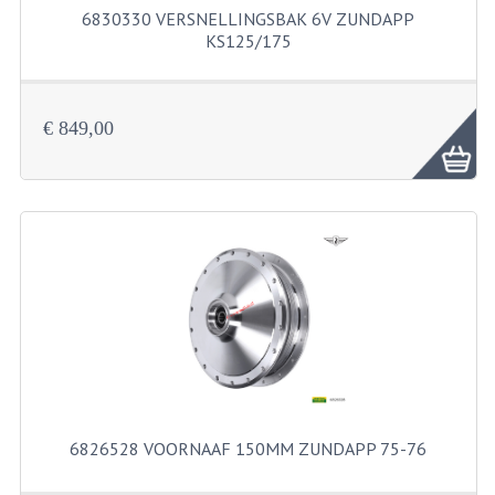
BUDDY SEATS
6830330 VERSNELLINGSBAK 6V ZUNDAPP
KS125/175
CRANKS EN STANDAARDS
6830330 Versnellingsbak 6V Zundapp KS...
EMBLEMEN EN STICKERS
€ 849,00
FRAMEBEUGELS
KETTINGKASTEN
MOTOROPHANGING
REMMEN EN WIELEN
AANDRIJVERS EN LAGERS
ASSEN EN BUSSEN
BUITENBANDEN
6826528 VOORNAAF 150MM ZUNDAPP 75-76
REMDELEN