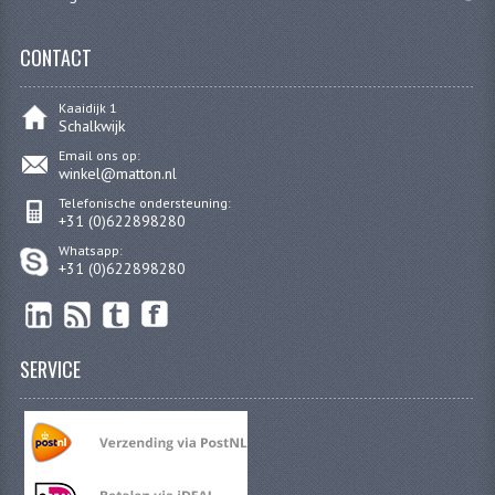
BUDDY SEAT ONDERDELEN
CONTACT
BUDDY SEATS
Kaaidijk 1
CRANKS EN STANDAARDS
Schalkwijk
EMBLEMEN EN STICKERS
Email ons op:
winkel@matton.nl
FRAMEBEPLATING
Telefonische ondersteuning:
+31 (0)622898280
REMMEN EN WIELEN
Whatsapp:
+31 (0)622898280
SCHOKBREKERS
SLOTEN
SERVICE
SPATBORDEN EN KENTEKENPLATEN
STUUR EN BEDIENING
HANDELS EN HANDVATTEN