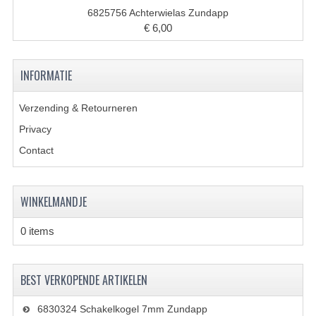
PAKKINGEN
6825756 Achterwielas Zundapp
€ 6,00
TANDWIELEN
UITLATEN
INFORMATIE
VERSNELLING
Verzending & Retourneren
KS100 ONDERDELEN
Privacy
KS125 ONDERDELEN
Contact
KS175 ONDERDELEN
WINKELMANDJE
ZUNDAPP FAMEL
0 items
NOS
KREIDLER
BEST VERKOPENDE ARTIKELEN
MOTORBLOK DELEN
6830324 Schakelkogel 7mm Zundapp