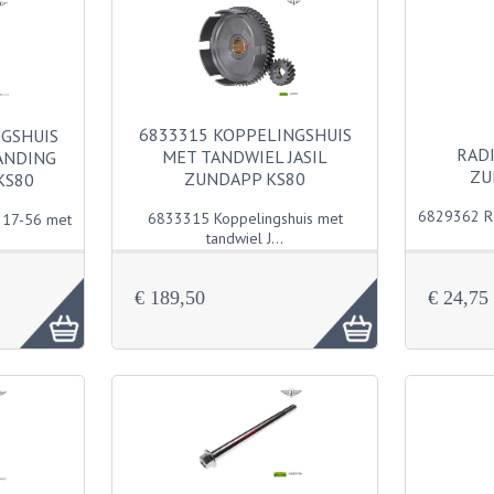
6833315 KOPPELINGSHUIS
NGSHUIS
RAD
MET TANDWIEL JASIL
ANDING
ZU
ZUNDAPP KS80
KS80
6829362 Ra
6833315 Koppelingshuis met
 17-56 met
tandwiel J...
€ 189,50
€ 24,75