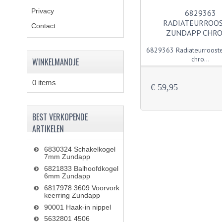
Privacy
6829363
RADIATEURROO
Contact
ZUNDAPP CHR
6829363 Radiateurroost
chro...
WINKELMANDJE
0 items
€ 59,95
BEST VERKOPENDE
ARTIKELEN
6830324 Schakelkogel
7mm Zundapp
6821833 Balhoofdkogel
6mm Zundapp
6817978 3609 Voorvork
keerring Zundapp
90001 Haak-in nippel
5632801 4506