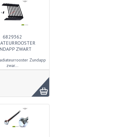
6829362
IATEURROOSTER
NDAPP ZWART
diateurrooster Zundapp
zwar...