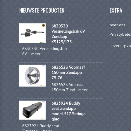
NIEUWSTE PRODUCTEN
EXTRA
over ons
6830330
Versnellingsbak 6V
Privacybele
Zundapp
KS125/175
Leveringsv
6830330 Versnellingsbak
6V ...
meer
6826528 Voornaaf
150mm Zundapp
75-76
6826528 Voornaaf
150mm Zund...
meer
6823924 Buddy
seat Zundapp
model 517 Seringa
glad
6823924 Buddy seat