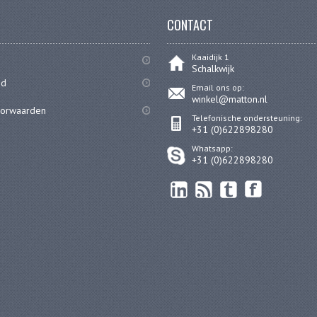
CONTACT
Kaaidijk 1
Schalkwijk
id
Email ons op:
winkel@matton.nl
oorwaarden
Telefonische ondersteuning:
+31 (0)622898280
Whatsapp:
+31 (0)622898280