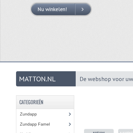
Nu winkelen!
Nu winkelen!
MEER INFO
MEER INFO
MATTON.NL
De webshop voor uw
CATEGORIEËN
Zundapp
(2591)
Zundapp Famel
(61)