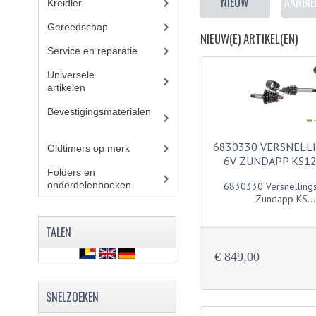
NIEUW
AANBIE
Kreidler
(648)
Gereedschap
(5)
NIEUW(E) ARTIKEL(EN)
Service en reparatie
(23)
Universele
artikelen
(295)
Bevestigingsmaterialen
(
120)
6830330 VERSNELL
Oldtimers op merk
(73)
6V ZUNDAPP KS12
Folders en
onderdelenboeken
(86)
6830330 Versnelling
Zundapp KS...
TALEN
€ 849,00
SNELZOEKEN