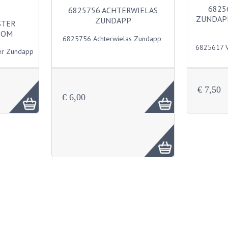
6825
6825756 ACHTERWIELAS
ZUNDAP
ZUNDAPP
STER
OOM
6825756 Achterwielas Zundapp
6825617 V
er Zundapp
€ 7,50
€ 6,00