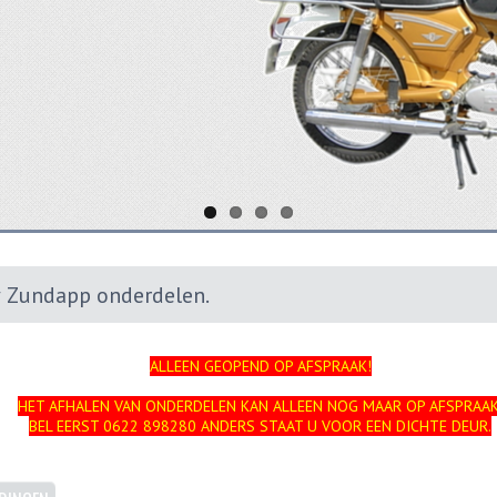
 Zundapp onderdelen.
ALLEEN GEOPEND OP AFSPRAAK!
HET AFHALEN VAN ONDERDELEN KAN ALLEEN NOG MAAR OP AFSPRAAK
BEL EERST 0622 898280 ANDERS STAAT U VOOR EEN DICHTE DEUR.