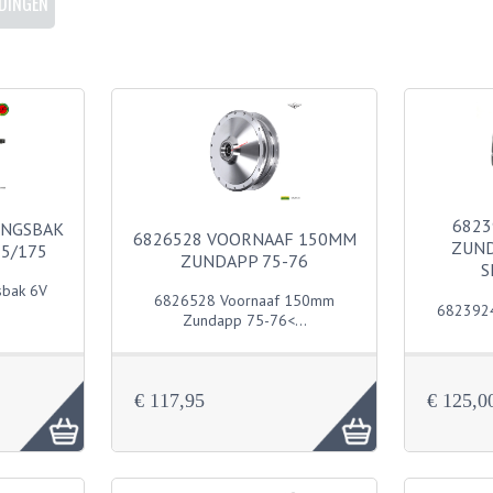
DINGEN
6823
INGSBAK
6826528 VOORNAAF 150MM
ZUND
5/175
ZUNDAPP 75-76
S
sbak 6V
6826528 Voornaaf 150mm
6823924
Zundapp 75-76<...
€ 117,95
€ 125,0