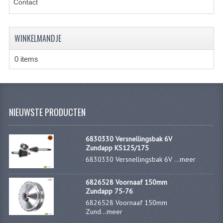
Contact
KABELS
SPIEGELS
WINKELMANDJE
STUREN
0 items
TELLER ONDERDELEN
TELLERS COMPLEET
SPATBORDEN EN KENTEKENPLATEN
NIEUWSTE PRODUCTEN
TANK
6830330 Versnellingsbak 6V
VERLICHTING EN ELEKTRA
Zundapp KS125/175
6830330 Versnellingsbak 6V ...
meer
ACCU'S EN CLAXONS
6826528 Voornaaf 150mm
ACHTERLICHTEN
Zundapp 75-76
6826528 Voornaaf 150mm
KABELBOMEN
Zund...
meer