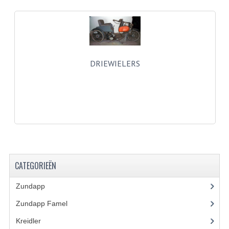
BUITENBANDEN 19"
BUITENBANDEN 21"
BEPLATING
DRIEWIELERS
BOUTENSETS
ZUNDAPP 515 RVS
ZUNDAPP 517 RVS
ZUNDAPP 529 RVS
CATEGORIEËN
BUDDY SEATS
Zundapp
(2591)
BUDDY OVERTREKKEN
Zundapp Famel
(61)
BUDDY SEAT ONDERDELEN
Kreidler
(648)