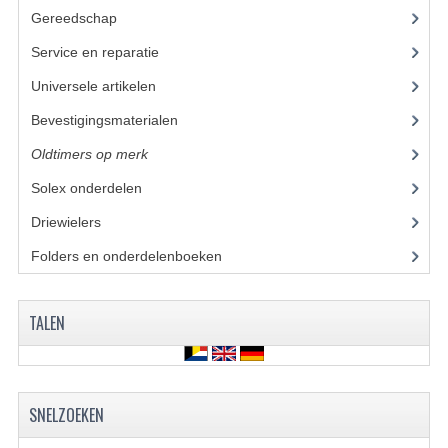
BUDDY SEATS
Gereedschap
(5)
CRANKS EN STANDAARDS
Service en reparatie
(23)
EMBLEMEN EN STICKERS
Universele artikelen
(295)
Bevestigingsmaterialen
(120)
FRAMEBEUGELS
Oldtimers op merk
(73)
KETTINGKASTEN
Solex onderdelen
(73)
MOTOROPHANGING
Driewielers
REMMEN EN WIELEN
Folders en onderdelenboeken
(86)
AANDRIJVERS EN LAGERS
TALEN
ASSEN EN BUSSEN
BUITENBANDEN
REMDELEN
SNELZOEKEN