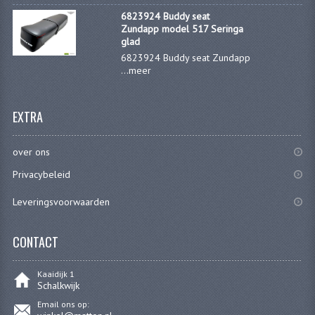
KOPLAMPEN
6823924 Buddy seat
Zundapp model 517 Seringa
RICHTINGAANWIJZERS
glad
6823924 Buddy seat Zundapp
SCHAKELAARS
...
meer
VOORVORK ONDERDELEN
EXTRA
VOORVORK COMPLEET
over ons
VOORVORK 517
Privacybeleid
VOORVORK 529 TROMMEL
Leveringsvoorwaarden
VOORVORK 530 SCHIJFREM
CONTACT
MOTORBLOK DELEN
CARBURATEURDELEN
Kaaidijk 1
Schalkwijk
CARBURATEURS EN SPROEIERS
Email ons op: