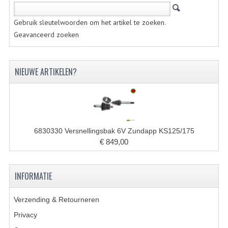
VELGEN EN SPAKEN
Gebruik sleutelwoorden om het artikel te zoeken.
ALUMINIUM VELGEN
Geavanceerd zoeken
CHROMEN VELGEN
SPAKEN
NIEUWE ARTIKELEN?
WIELEN DIVERSEN
SCHOKBREKERS
SLOTEN
6830330 Versnellingsbak 6V Zundapp KS125/175
€ 849,00
STUUR EN BEDIENING
COCKPIT ONDERDELEN
INFORMATIE
HANDELS EN HANDVATTEN
Verzending & Retourneren
MAGURA BLOKHANDELS
Privacy