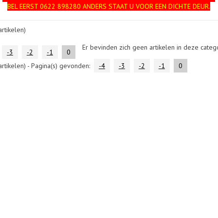
BEL EERST 0622 898280 ANDERS STAAT U VOOR EEN DICHTE DEUR.
rtikelen)
Er bevinden zich geen artikelen in deze catego
-3
-2
-1
0
rtikelen) - Pagina(s) gevonden:
-4
-3
-2
-1
0