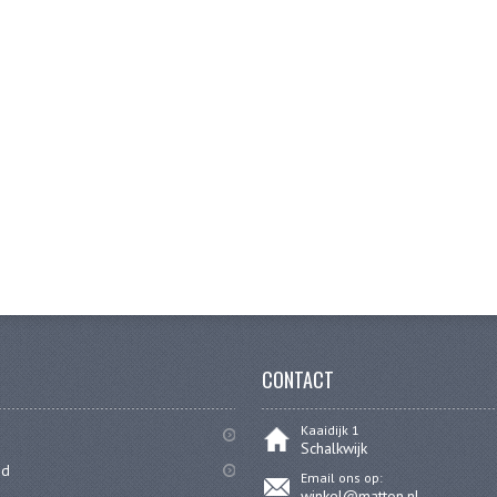
CONTACT
Kaaidijk 1
Schalkwijk
id
Email ons op:
winkel@matton.nl