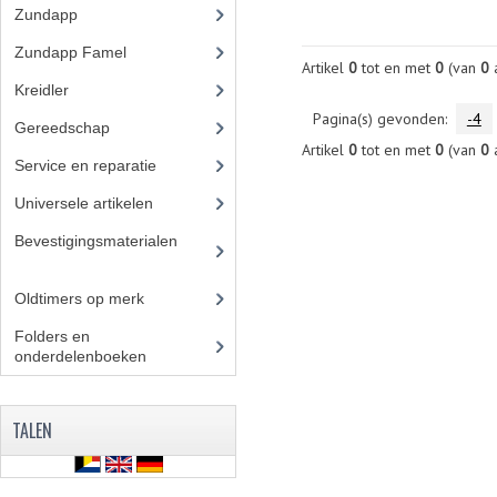
Zundapp
(2591)
Zundapp Famel
(61)
Artikel
0
tot en met
0
(van
0
a
Kreidler
(648)
Pagina(s) gevonden:
-4
Gereedschap
(5)
Artikel
0
tot en met
0
(van
0
a
Service en reparatie
(23)
Universele artikelen
(295)
Bevestigingsmaterialen
(12
0)
Oldtimers op merk
(73)
Folders en
onderdelenboeken
(86)
TALEN