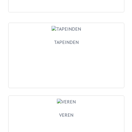
BUDDY SEATS
CRANKS EN STANDAARDS
EMBLEMEN EN STICKERS
FRAMEBEUGELS
TAPEINDEN
KETTINGKASTEN
MOTOROPHANGING
REMMEN EN WIELEN
AANDRIJVERS EN LAGERS
ASSEN EN BUSSEN
BUITENBANDEN
VEREN
REMDELEN