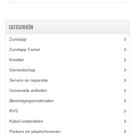
CARBURATEURS
SPROEIERSET BING 26MM
CATEGORIEËN
SPROEIERSET BING KLEIN 44-021
Zundapp
(2591)
SPROEIERSET BING KLEIN NT 44-031
Zundapp Famel
(61)
SPROEIERSET BING ZESKANT 44-051
Kreidler
(648)
SPROEIERSET MIKUNI ZESKANT
Gereedschap
(5)
CARTERDELEN
Service en reparatie
(23)
Universele artikelen
(295)
CILINDERS EN ZUIGERS
Bevestigingsmaterialen
(120)
CILINDERKITS
RVS
(45)
CILINDERKOPPEN
Kabel onderdelen
(23)
ZUIGERS EN ZUIGERVEREN
Parkers en plaatschroeven