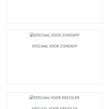
VELGEN EN SPAKEN
ALUMINIUM VELGEN
CHROMEN VELGEN
SPAKEN
WIELEN DIVERSEN
SPECIAAL VOOR ZUNDAPP
SCHOKBREKERS
SLOTEN
STUUR EN BEDIENING
COCKPIT ONDERDELEN
HANDELS EN HANDVATTEN
MAGURA BLOKHANDELS
SPECIAAL VOOR KREIDLER