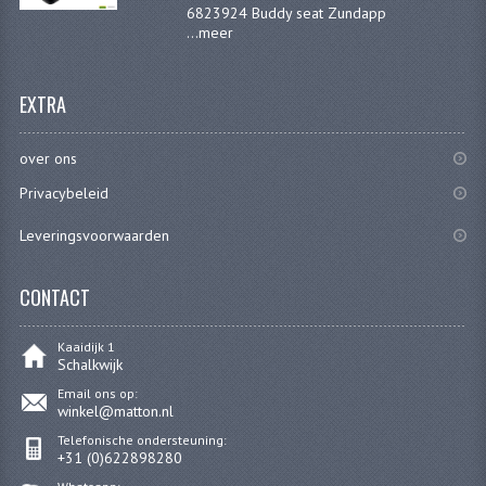
PAKKINGEN
6823924 Buddy seat Zundapp
...
meer
TANDWIELEN
UITLATEN
EXTRA
VERSNELLING
over ons
KS100 ONDERDELEN
Privacybeleid
KS125 ONDERDELEN
Leveringsvoorwaarden
KS175 ONDERDELEN
CONTACT
ZUNDAPP FAMEL
Kaaidijk 1
NOS
Schalkwijk
Email ons op:
KREIDLER
winkel@matton.nl
Telefonische ondersteuning:
MOTORBLOK DELEN
+31 (0)622898280