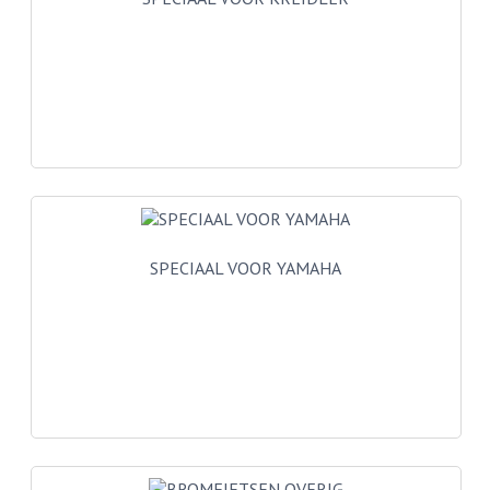
KABELS
SPIEGELS
STUREN
TELLER ONDERDELEN
TELLERS COMPLEET
SPATBORDEN EN KENTEKENPLATEN
SPECIAAL VOOR YAMAHA
TANK
VERLICHTING EN ELEKTRA
ACCU'S EN CLAXONS
ACHTERLICHTEN
KABELBOMEN