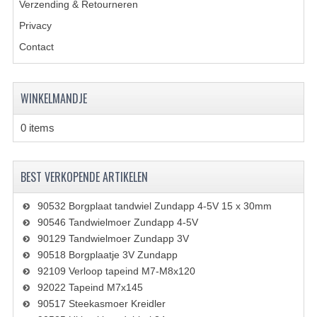
Verzending & Retourneren
VERSNELLING ONDERDELEN
Privacy
Contact
REVISIESETS
REVISIE 3 BAK HAND
WINKELMANDJE
REVISIE 3 BAK VOET
0 items
REVISIE 4 BAK VOET
REVISIE 5 BAK VOET
BEST VERKOPENDE ARTIKELEN
REVISIE KS80/314 MOTORBLOK
90532 Borgplaat tandwiel Zundapp 4-5V 15 x 30mm
90546 Tandwielmoer Zundapp 4-5V
REVISIE KS125/285 MOTORBLOK
90129 Tandwielmoer Zundapp 3V
90518 Borgplaatje 3V Zundapp
OVERIG
92109 Verloop tapeind M7-M8x120
WATERKOELING
92022 Tapeind M7x145
90517 Steekasmoer Kreidler
KS50 KOPLAMPHUIS