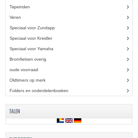
Tapeinden
(5)
FILTERS EN TRECHTERS
Veren
KETTINGEN
Speciaal voor Zundapp
(7)
KRUKASSEN
Speciaal voor Kreidler
(7)
LAGERS EN KEERRINGEN
Speciaal voor Yamaha
(4)
KEERRINGSETS
Bromfietsen overig
(7)
oude voorraad
(22)
LAGERS EN LAGERSETS
Oldtimers op merk
(73)
ONTSTEKINGSDELEN
Folders en onderdelenboeken
(86)
BOUGIE EN BOUGIEDOP
ELECTRONISCHE ONTSTEKING
TALEN
PUNTEN ONTSTEKING
PAKKINGEN