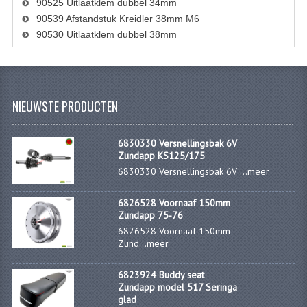
90525 Uitlaatklem dubbel 34mm
90539 Afstandstuk Kreidler 38mm M6
RVS PRODUCTEN
90530 Uitlaatklem dubbel 38mm
RVS BOUTEN EN MOEREN
DIVERSEN
NIEUWSTE PRODUCTEN
KS80 KS125 KS175
KS80 ONDERDELEN
6830330 Versnellingsbak 6V
Zundapp KS125/175
KICKSTARTER
6830330 Versnellingsbak 6V ...
meer
KOPPELING
6826528 Voornaaf 150mm
Zundapp 75-76
KRUKASSEN
6826528 Voornaaf 150mm
Zund...
meer
LAGERS EN KEERRINGEN
6823924 Buddy seat
ONTSTEKING
Zundapp model 517 Seringa
glad