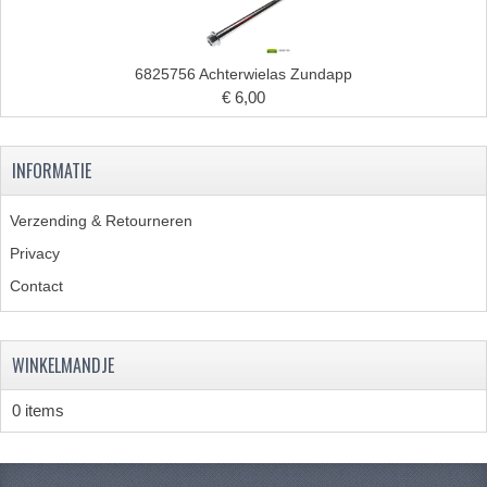
VELGEN EN SPAKEN
ALUMINIUM VELGEN
6825756 Achterwielas Zundapp
CHROMEN VELGEN
€ 6,00
SPAKEN
INFORMATIE
WIELEN DIVERSEN
Verzending & Retourneren
SCHOKBREKERS
Privacy
SLOTEN
Contact
STUUR EN BEDIENING
WINKELMANDJE
COCKPIT ONDERDELEN
HANDELS EN HANDVATTEN
0 items
MAGURA BLOKHANDELS