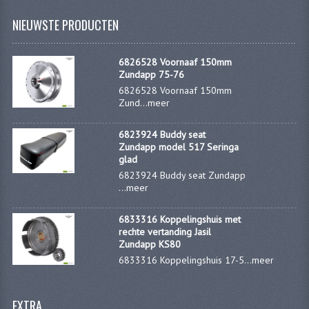
KABELS
NIEUWSTE PRODUCTEN
SPIEGELS
6826528 Voornaaf 150mm
STUREN
Zundapp 75-76
6826528 Voornaaf 150mm
TELLER ONDERDELEN
Zund...
meer
TELLERS COMPLEET
6823924 Buddy seat
Zundapp model 517 Seringa
SPATBORDEN EN KENTEKENPLATEN
glad
6823924 Buddy seat Zundapp
TANK
...
meer
VERLICHTING EN ELEKTRA
6833316 Koppelingshuis met
rechte vertanding Jasil
ACCU'S EN CLAXONS
Zundapp KS80
6833316 Koppelingshuis 17-5...
meer
ACHTERLICHTEN
KABELBOMEN
EXTRA