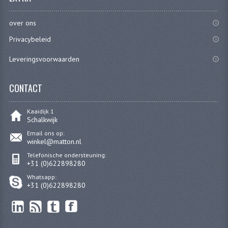
KOPLAMPEN
over ons
RICHTINGAANWIJZERS
Privacybeleid
SCHAKELAARS
Leveringsvoorwaarden
VOORVORK ONDERDELEN
CONTACT
VOORVORK COMPLEET
Kaaidijk 1
VOORVORK 517
Schalkwijk
VOORVORK 529 TROMMEL
Email ons op:
winkel@matton.nl
VOORVORK 530 SCHIJFREM
Telefonische ondersteuning:
+31 (0)622898280
MOTORBLOK DELEN
Whatsapp:
+31 (0)622898280
CARBURATEURDELEN
CARBURATEURS EN SPROEIERS