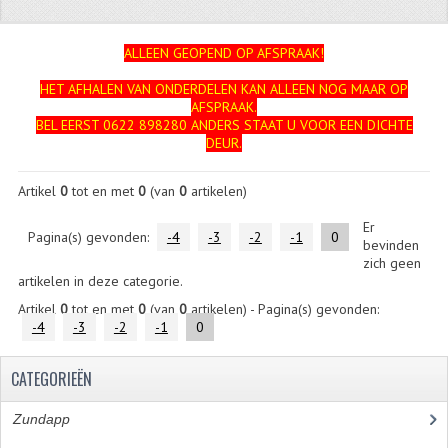
ZUNDAPP
ALLEEN GEOPEND OP AFSPRAAK!
FRAME DELEN
HET AFHALEN VAN ONDERDELEN KAN ALLEEN NOG MAAR OP
AFSPRAAK.
ACHTERBRUG
BEL EERST 0622 898280 ANDERS STAAT U VOOR EEN DICHTE
DEUR.
BAGAGEDRAGERS EN VOETSTEUNEN
Artikel
0
tot en met
0
(van
0
artikelen)
BANDEN
Er
BINNENBANDEN
Pagina(s) gevonden:
-4
-3
-2
-1
0
bevinden
zich geen
BINNENBANDEN 16-21"
artikelen in deze categorie.
Artikel
0
tot en met
0
(van
0
artikelen) - Pagina(s) gevonden:
BUITENBANDEN
-4
-3
-2
-1
0
BUITENBANDEN 16"
CATEGORIEËN
BUITENBANDEN 17"
Zundapp
(2590)
BUITENBANDEN 18"