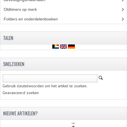
BUDDY SEATS
Oldtimers op merk
(73)
CRANKS EN STANDAARDS
Folders en onderdelenboeken
(86)
EMBLEMEN EN STICKERS
FRAMEBEUGELS
TALEN
KETTINGKASTEN
MOTOROPHANGING
SNELZOEKEN
REMMEN EN WIELEN
AANDRIJVERS EN LAGERS
Gebruik sleutelwoorden om het artikel te zoeken.
Geavanceerd zoeken
ASSEN EN BUSSEN
BUITENBANDEN
NIEUWE ARTIKELEN?
REMDELEN