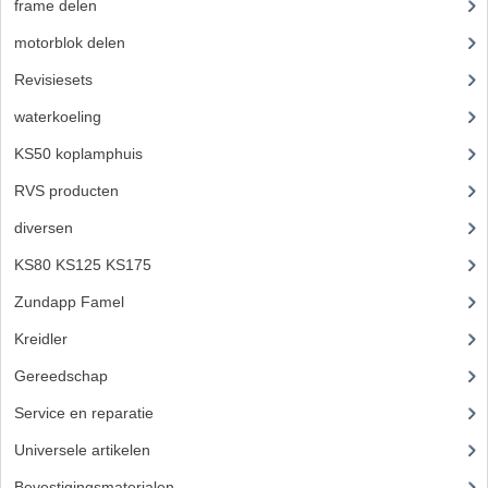
frame delen
(1282)
BUITENBANDEN 19"
motorblok delen
(712)
Revisiesets
(85)
BUITENBANDEN 21"
waterkoeling
(50)
BEPLATING
KS50 koplamphuis
(22)
BOUTENSETS
RVS producten
(127)
ZUNDAPP 515 RVS
diversen
(3)
ZUNDAPP 517 RVS
KS80 KS125 KS175
(309)
Zundapp Famel
(61)
ZUNDAPP 529 RVS
Kreidler
(648)
BUDDY SEATS
Gereedschap
(5)
BUDDY OVERTREKKEN
Service en reparatie
(23)
BUDDY SEAT ONDERDELEN
Universele artikelen
(295)
Bevestigingsmaterialen
(120)