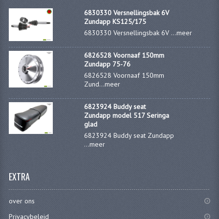
KABELS
6830330 Versnellingsbak 6V
Zundapp KS125/175
SPIEGELS
6830330 Versnellingsbak 6V ...
meer
STUREN
6826528 Voornaaf 150mm
Zundapp 75-76
TELLER ONDERDELEN
6826528 Voornaaf 150mm
Zund...
meer
TELLERS COMPLEET
SPATBORDEN EN KENTEKENPLATEN
6823924 Buddy seat
Zundapp model 517 Seringa
glad
TANK
6823924 Buddy seat Zundapp
...
meer
VERLICHTING EN ELEKTRA
ACCU'S EN CLAXONS
EXTRA
ACHTERLICHTEN
over ons
KABELBOMEN
Privacybeleid