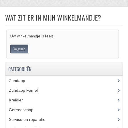
ZUNDAPP
WAT ZIT ER IN MIJN WINKELMANDJE?
FRAME DELEN
ACHTERBRUG
Uw winkelmandje is leeg!
BAGAGEDRAGERS EN VOETSTEUNEN
Volgende
BANDEN
BINNENBANDEN
CATEGORIEËN
BINNENBANDEN 16-21"
Zundapp
(2591)
Zundapp Famel
(61)
BUITENBANDEN
Kreidler
(648)
BUITENBANDEN 16"
Gereedschap
(5)
BUITENBANDEN 17"
Service en reparatie
(23)
BUITENBANDEN 18"