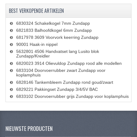
VELGEN EN SPAKEN
BEST VERKOPENDE ARTIKELEN
ALUMINIUM VELGEN
6830324 Schakelkogel 7mm Zundapp
CHROMEN VELGEN
6821833 Balhoofdkogel 6mm Zundapp
6817978 3609 Voorvork keerring Zundapp
SPAKEN
90001 Haak-in nippel
5632801 4506 Handvatset lang Lusito blok
WIELEN DIVERSEN
Zundapp/Kreidler
6820023 3914 Olievuldop Zundapp rood alle modellen
SCHOKBREKERS
6833104 Doorvoerrubber zwart Zundapp voor
koplamphuis
SLOTEN
6828146 Tankembleem Zundapp rond goud/zwart
STUUR EN BEDIENING
6829221 Pakkingset Zundapp 3/4/5V BAC
6833102 Doorvoerrubber grijs Zundapp voor koplamphuis
COCKPIT ONDERDELEN
HANDELS EN HANDVATTEN
NIEUWSTE PRODUCTEN
MAGURA BLOKHANDELS