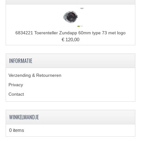
BUDDY SEATS
CRANKS EN STANDAARDS
EMBLEMEN EN STICKERS
6834221 Toerenteller Zundapp 60mm type 73 met logo
FRAMEBEUGELS
€ 120,00
KETTINGKASTEN
INFORMATIE
MOTOROPHANGING
Verzending & Retourneren
REMMEN EN WIELEN
Privacy
AANDRIJVERS EN LAGERS
Contact
ASSEN EN BUSSEN
WINKELMANDJE
BUITENBANDEN
REMDELEN
0 items