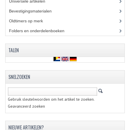
Universele artikelen
(295)
BUITENBANDEN 19"
Bevestigingsmaterialen
(120)
Oldtimers op merk
(73)
BUITENBANDEN 21"
Folders en onderdelenboeken
(86)
BEPLATING
BOUTENSETS
TALEN
ZUNDAPP 515 RVS
ZUNDAPP 517 RVS
SNELZOEKEN
ZUNDAPP 529 RVS
BUDDY SEATS
Gebruik sleutelwoorden om het artikel te zoeken.
Geavanceerd zoeken
BUDDY OVERTREKKEN
BUDDY SEAT ONDERDELEN
NIEUWE ARTIKELEN?