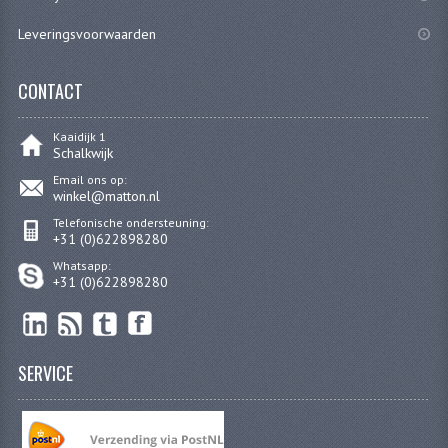
KOPLAMPEN
Leveringsvoorwaarden
RICHTINGAANWIJZERS
CONTACT
SCHAKELAARS
VOORVORK ONDERDELEN
Kaaidijk 1
Schalkwijk
VOORVORK COMPLEET
Email ons op:
winkel@matton.nl
VOORVORK 517
Telefonische ondersteuning:
+31 (0)622898280
VOORVORK 529 TROMMEL
Whatsapp:
+31 (0)622898280
VOORVORK 530 SCHIJFREM
MOTORBLOK DELEN
SERVICE
CARBURATEURDELEN
CARBURATEURS EN SPROEIERS