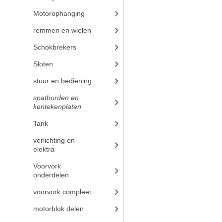
Motorophanging
(17)
remmen en wielen
(193)
Schokbrekers
(25)
Sloten
(12)
stuur en bediening
(307)
spatborden en
kentekenplaten
(46)
Tank
(54)
verlichting en
elektra
(121)
Voorvork
onderdelen
(93)
voorvork compleet
(30)
motorblok delen
(712)