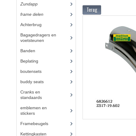
Zundapp
(2591)
Terug
frame delen
(1282)
Achterbrug
(19)
Bagagedragers en
voetsteunen
(24)
Banden
(52)
Beplating
(41)
boutensets
(24)
buddy seats
(105)
Cranks en
standaards
(24)
emblemen en
stickers
(68)
Framebeugels
(9)
Kettingkasten
(18)