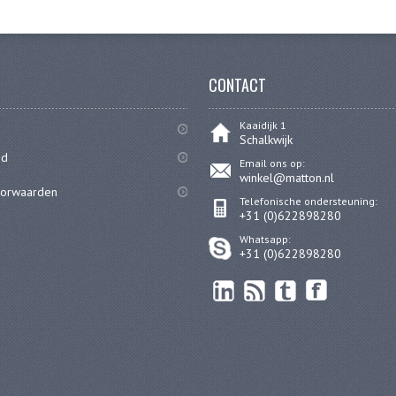
CONTACT
Kaaidijk 1
Schalkwijk
id
Email ons op:
winkel@matton.nl
oorwaarden
Telefonische ondersteuning:
+31 (0)622898280
Whatsapp:
+31 (0)622898280