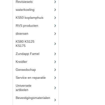
Revisiesets
(85)
waterkoeling
(50)
KS50 koplamphuis
(22)
RVS producten
(127)
diversen
(3)
KS80 KS125
KS175
(310)
Zundapp Famel
(61)
Kreidler
(648)
Gereedschap
(5)
Service en reparatie
(23)
Universele
artikelen
(295)
Bevestigingsmaterialen
(
120)