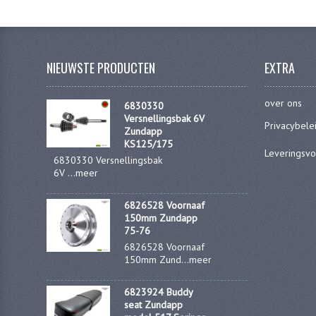
NIEUWSTE PRODUCTEN
EXTRA
over ons
6830330
Versnellingsbak 6V
Privacybele
Zundapp
KS125/175
Leveringsv
6830330 Versnellingsbak
6V ...
meer
6826528 Voornaaf
150mm Zundapp
75-76
6826528 Voornaaf
150mm Zund...
meer
6823924 Buddy
seat Zundapp