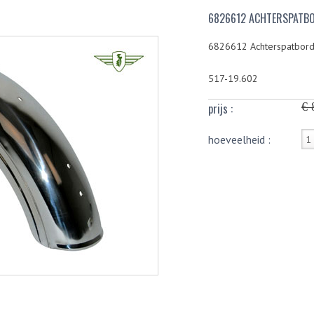
6826612 ACHTERSPATB
6826612 Achterspatbor
517-19.602
€ 
prijs :
hoeveelheid :