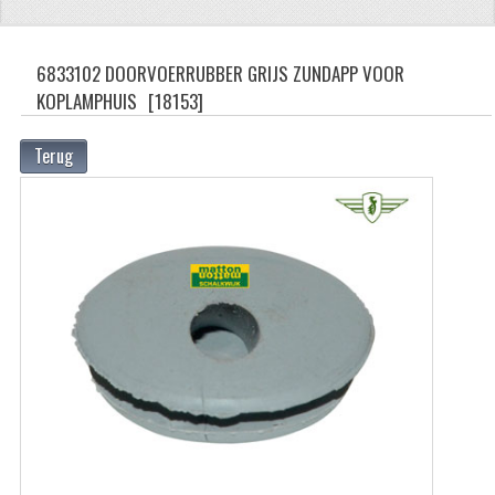
ZUNDAPP
6833102 DOORVOERRUBBER GRIJS ZUNDAPP VOOR
FRAME DELEN
KOPLAMPHUIS
[18153]
ACHTERBRUG
Terug
BAGAGEDRAGERS EN VOETSTEUNEN
BANDEN
BINNENBANDEN
BINNENBANDEN 16-21"
BUITENBANDEN
BUITENBANDEN 16"
BUITENBANDEN 17"
BUITENBANDEN 18"