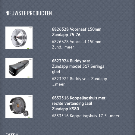
KOPLAMPEN
NIEUWSTE PRODUCTEN
RICHTINGAANWIJZERS
SCHAKELAARS
6826528 Voornaaf 150mm
Zundapp 75-76
VOORVORK ONDERDELEN
6826528 Voornaaf 150mm
Zund...
meer
VOORVORK COMPLEET
6823924 Buddy seat
VOORVORK 517
Zundapp model 517 Seringa
glad
VOORVORK 529 TROMMEL
6823924 Buddy seat Zundapp
...
meer
VOORVORK 530 SCHIJFREM
6833316 Koppelingshuis met
MOTORBLOK DELEN
rechte vertanding Jasil
Zundapp KS80
6833316 Koppelingshuis 17-5...
meer
CARBURATEURDELEN
CARBURATEURS EN SPROEIERS