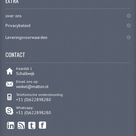
EXTRA
CARBURATEURS
over ons
SPROEIERSET BING 26MM
Privacybeleid
SPROEIERSET BING KLEIN 44-021
Leveringsvoorwaarden
SPROEIERSET BING KLEIN NT 44-031
CONTACT
SPROEIERSET BING ZESKANT 44-051
SPROEIERSET MIKUNI ZESKANT
Kaaidijk 1
Schalkwijk
CARTERDELEN
Email ons op:
winkel@matton.nl
CILINDERS EN ZUIGERS
Telefonische ondersteuning:
+31 (0)622898280
CILINDERKITS
Whatsapp:
+31 (0)622898280
CILINDERKOPPEN
ZUIGERS EN ZUIGERVEREN