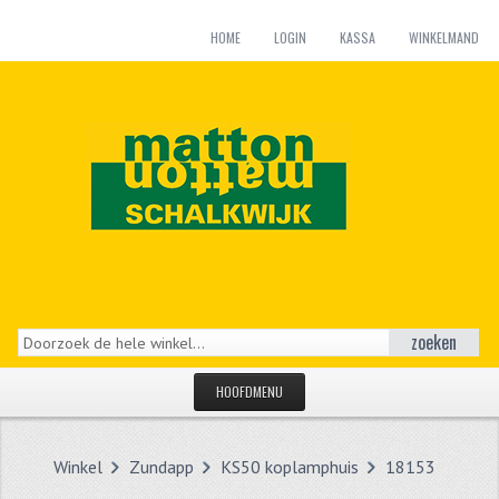
HOME
LOGIN
KASSA
WINKELMAND
zoeken
HOOFDMENU
HOME
Winkel
Zundapp
KS50 koplamphuis
18153
CATEGORIEËN