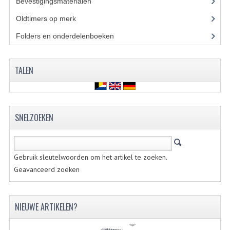
Bevestigingsmaterialen
(120)
VELGEN EN SPAKEN
Oldtimers op merk
(73)
ALUMINIUM VELGEN
Folders en onderdelenboeken
(86)
CHROMEN VELGEN
SPAKEN
TALEN
WIELEN DIVERSEN
SCHOKBREKERS
SNELZOEKEN
SLOTEN
STUUR EN BEDIENING
Gebruik sleutelwoorden om het artikel te zoeken.
Geavanceerd zoeken
COCKPIT ONDERDELEN
HANDELS EN HANDVATTEN
NIEUWE ARTIKELEN?
MAGURA BLOKHANDELS