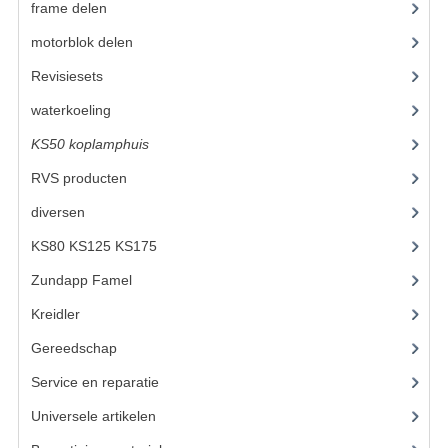
BUDDY SEATS
frame delen
(1282)
CRANKS EN STANDAARDS
motorblok delen
(712)
Revisiesets
(85)
EMBLEMEN EN STICKERS
waterkoeling
(50)
FRAMEBEUGELS
KS50 koplamphuis
(22)
KETTINGKASTEN
RVS producten
(127)
MOTOROPHANGING
diversen
(3)
REMMEN EN WIELEN
KS80 KS125 KS175
(310)
Zundapp Famel
(61)
AANDRIJVERS EN LAGERS
Kreidler
(648)
ASSEN EN BUSSEN
Gereedschap
(5)
BUITENBANDEN
Service en reparatie
(23)
REMDELEN
Universele artikelen
(295)