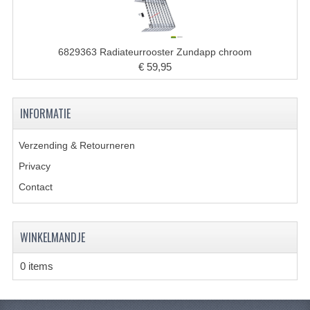
KABELS
SPIEGELS
6829363 Radiateurrooster Zundapp chroom
STUREN
€ 59,95
TELLER ONDERDELEN
INFORMATIE
TELLERS COMPLEET
Verzending & Retourneren
SPATBORDEN EN KENTEKENPLATEN
Privacy
TANK
Contact
VERLICHTING EN ELEKTRA
ACCU'S EN CLAXONS
WINKELMANDJE
ACHTERLICHTEN
0 items
KABELBOMEN