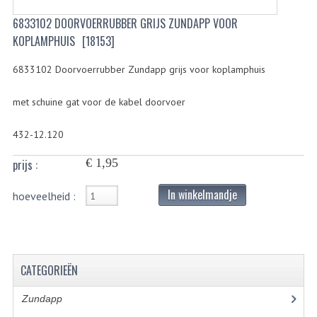
6833102 DOORVOERRUBBER GRIJS ZUNDAPP VOOR
BUITENBANDEN 19"
KOPLAMPHUIS
[18153]
BUITENBANDEN 21"
6833102 Doorvoerrubber Zundapp grijs voor koplamphuis
BEPLATING
met schuine gat voor de kabel doorvoer
BOUTENSETS
432-12.120
ZUNDAPP 515 RVS
€ 1,95
prijs :
ZUNDAPP 517 RVS
In winkelmandje
hoeveelheid :
ZUNDAPP 529 RVS
BUDDY SEATS
BUDDY OVERTREKKEN
CATEGORIEËN
BUDDY SEAT ONDERDELEN
Zundapp
(2591)