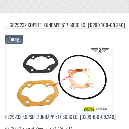
ZUNDAPP
FRAME DELEN
6829232 KOPSET ZUNDAPP 517 50CC LC
[0209 100-09.240]
ACHTERBRUG
Terug
BAGAGEDRAGERS EN VOETSTEUNEN
BANDEN
BINNENBANDEN
BINNENBANDEN 16-21"
BUITENBANDEN
BUITENBANDEN 16"
BUITENBANDEN 17"
6829232 KOPSET ZUNDAPP 517 50CC LC
[0209 100-09.240]
BUITENBANDEN 18"
6829232 Kopset Zundapp 517 50cc LC