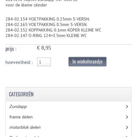
voor de kleine cilinder
BUITENBANDEN 19"
284-02.154 VOETPAKKING 0.25mm 5-VERSN.
BUITENBANDEN 21"
284-02.165 VOETPAKKING 0.5mm 5-VERSN.
284-02.152 KOPPAKKING 0.1mm KOPER KLEINE WC
284-02.147 O-RING 124×3.5mm KLEINE WC
BEPLATING
€ 8,95
prijs :
BOUTENSETS
In winkelmandje
ZUNDAPP 515 RVS
hoeveelheid :
ZUNDAPP 517 RVS
ZUNDAPP 529 RVS
CATEGORIEËN
BUDDY SEATS
Zundapp
(2591)
BUDDY OVERTREKKEN
frame delen
(1282)
BUDDY SEAT ONDERDELEN
motorblok delen
(712)