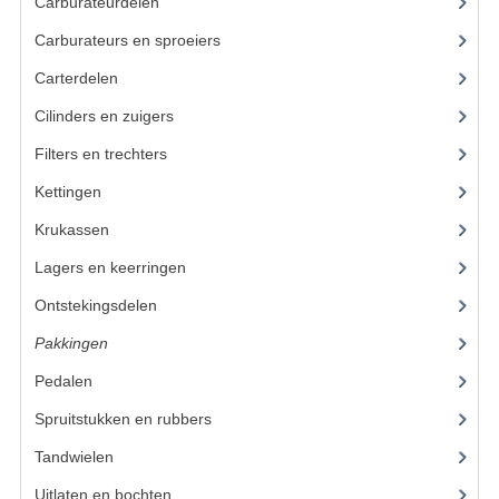
BUDDY SEATS
Carburateurdelen
(7)
Carburateurs en sproeiers
(55)
CRANKS EN STANDAARDS
Carterdelen
(34)
EMBLEMEN EN STICKERS
Cilinders en zuigers
(86)
FRAMEBEUGELS
Filters en trechters
(23)
KETTINGKASTEN
Kettingen
(16)
MOTOROPHANGING
Krukassen
(23)
Lagers en keerringen
(80)
REMMEN EN WIELEN
Ontstekingsdelen
(83)
AANDRIJVERS EN LAGERS
Pakkingen
(24)
ASSEN EN BUSSEN
Pedalen
(16)
BUITENBANDEN
Spruitstukken en rubbers
(17)
Tandwielen
(49)
REMDELEN
Uitlaten en bochten
(106)