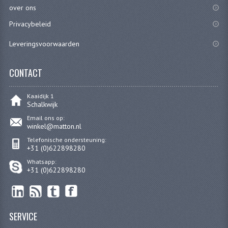
over ons
FILTERS EN TRECHTERS
Privacybeleid
KETTINGEN
Leveringsvoorwaarden
KRUKASSEN
CONTACT
LAGERS EN KEERRINGEN
KEERRINGSETS
Kaaidijk 1
Schalkwijk
LAGERS EN LAGERSETS
Email ons op:
winkel@matton.nl
ONTSTEKINGSDELEN
Telefonische ondersteuning:
+31 (0)622898280
BOUGIE EN BOUGIEDOP
Whatsapp:
+31 (0)622898280
ELECTRONISCHE ONTSTEKING
PUNTEN ONTSTEKING
SERVICE
PAKKINGEN