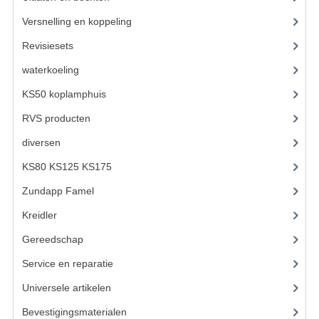
VELGEN EN SPAKEN
Versnelling en koppeling
(93)
ALUMINIUM VELGEN
Revisiesets
(85)
CHROMEN VELGEN
waterkoeling
(50)
SPAKEN
KS50 koplamphuis
(22)
RVS producten
(127)
WIELEN DIVERSEN
diversen
(3)
SCHOKBREKERS
KS80 KS125 KS175
(310)
SLOTEN
Zundapp Famel
(61)
STUUR EN BEDIENING
Kreidler
(648)
COCKPIT ONDERDELEN
Gereedschap
(5)
Service en reparatie
(23)
HANDELS EN HANDVATTEN
Universele artikelen
(295)
MAGURA BLOKHANDELS
Bevestigingsmaterialen
(120)