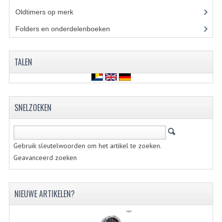
KABELS
Oldtimers op merk
(73)
SPIEGELS
Folders en onderdelenboeken
(86)
STUREN
TALEN
TELLER ONDERDELEN
TELLERS COMPLEET
SNELZOEKEN
SPATBORDEN EN KENTEKENPLATEN
TANK
Gebruik sleutelwoorden om het artikel te zoeken.
VERLICHTING EN ELEKTRA
Geavanceerd zoeken
ACCU'S EN CLAXONS
ACHTERLICHTEN
NIEUWE ARTIKELEN?
KABELBOMEN