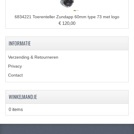
KOPLAMPEN
RICHTINGAANWIJZERS
6834221 Toerenteller Zundapp 60mm type 73 met logo
€ 120,00
SCHAKELAARS
VOORVORK ONDERDELEN
INFORMATIE
VOORVORK COMPLEET
Verzending & Retourneren
VOORVORK 517
Privacy
Contact
VOORVORK 529 TROMMEL
VOORVORK 530 SCHIJFREM
WINKELMANDJE
MOTORBLOK DELEN
0 items
CARBURATEURDELEN
CARBURATEURS EN SPROEIERS