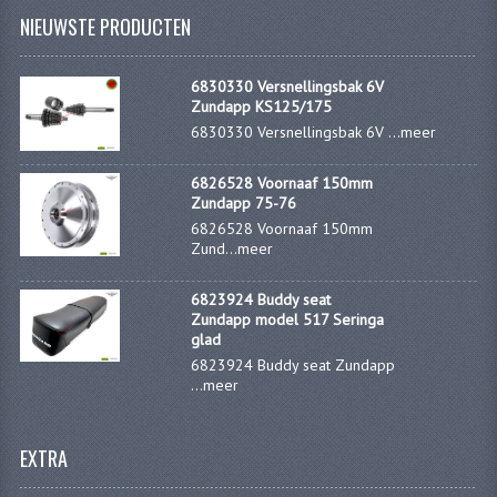
NIEUWSTE PRODUCTEN
CARBURATEURS
SPROEIERSET BING 26MM
6830330 Versnellingsbak 6V
Zundapp KS125/175
SPROEIERSET BING KLEIN 44-021
6830330 Versnellingsbak 6V ...
meer
SPROEIERSET BING KLEIN NT 44-031
6826528 Voornaaf 150mm
Zundapp 75-76
SPROEIERSET BING ZESKANT 44-051
6826528 Voornaaf 150mm
Zund...
meer
SPROEIERSET MIKUNI ZESKANT
CARTERDELEN
6823924 Buddy seat
Zundapp model 517 Seringa
glad
CILINDERS EN ZUIGERS
6823924 Buddy seat Zundapp
...
meer
CILINDERKITS
CILINDERKOPPEN
EXTRA
ZUIGERS EN ZUIGERVEREN