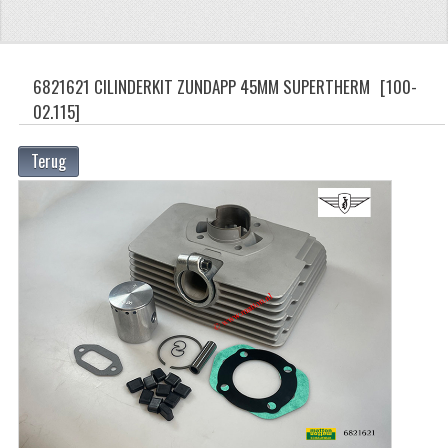
ZUNDAPP
FRAME DELEN
6821621 CILINDERKIT ZUNDAPP 45MM SUPERTHERM
[100-
02.115]
ACHTERBRUG
BAGAGEDRAGERS EN VOETSTEUNEN
Terug
BANDEN
BINNENBANDEN
BINNENBANDEN 16-21"
BUITENBANDEN
BUITENBANDEN 16"
BUITENBANDEN 17"
BUITENBANDEN 18"