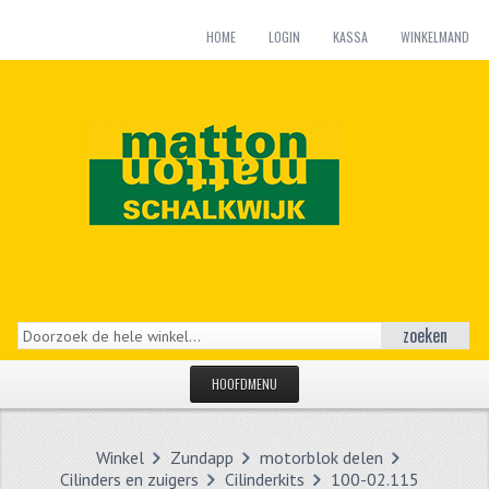
HOME
LOGIN
KASSA
WINKELMAND
zoeken
HOOFDMENU
HOME
Winkel
Zundapp
motorblok delen
CATEGORIEËN
Cilinders en zuigers
Cilinderkits
100-02.115