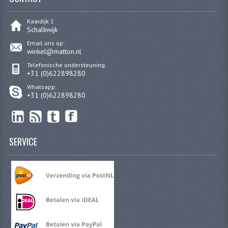
PEDALEN
Kaaidijk 1
Schalkwijk
SPRUITSTUKKEN EN RUBBERS
Email ons op:
winkel@matton.nl
TANDWIELEN
Telefonische ondersteuning:
+31 (0)622898280
ACHTERTANDWIELEN
Whatsapp:
+31 (0)622898280
VOORTANDWIELEN
UITLATEN EN BOCHTEN
SERVICE
UITLATEN
UITLAATBOCHTEN
UITLAATONDERDELEN
VERSNELLING EN KOPPELING
KOPPELING ONDERDELEN