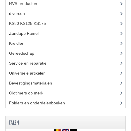
KABELS
RVS producten
(127)
diversen
(3)
SPIEGELS
KS80 KS125 KS175
(310)
STUREN
Zundapp Famel
(61)
TELLER ONDERDELEN
Kreidler
(648)
TELLERS COMPLEET
Gereedschap
(5)
SPATBORDEN EN KENTEKENPLATEN
Service en reparatie
(23)
Universele artikelen
(295)
TANK
Bevestigingsmaterialen
(120)
VERLICHTING EN ELEKTRA
Oldtimers op merk
(73)
ACCU'S EN CLAXONS
Folders en onderdelenboeken
(86)
ACHTERLICHTEN
TALEN
KABELBOMEN