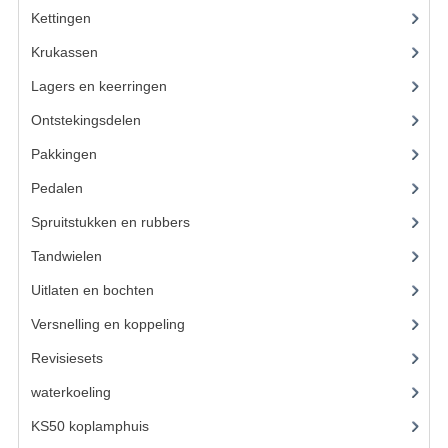
VELGEN EN SPAKEN
Kettingen
(16)
ALUMINIUM VELGEN
Krukassen
(23)
CHROMEN VELGEN
Lagers en keerringen
(80)
Ontstekingsdelen
(83)
SPAKEN
Pakkingen
(24)
WIELEN DIVERSEN
Pedalen
(16)
SCHOKBREKERS
Spruitstukken en rubbers
(17)
SLOTEN
Tandwielen
(49)
Uitlaten en bochten
(106)
STUUR EN BEDIENING
Versnelling en koppeling
(93)
COCKPIT ONDERDELEN
Revisiesets
(85)
HANDELS EN HANDVATTEN
waterkoeling
(50)
MAGURA BLOKHANDELS
KS50 koplamphuis
(22)