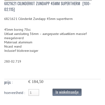
6821621 CILINDERKIT ZUNDAPP 45MM SUPERTHERM
[100-
BUITENBANDEN 19"
02.115]
BUITENBANDEN 21"
6821621 Cilinderkit Zundapp 45mm supertherm
BEPLATING
45mm boring 70cc
Uitlaat aansluiting 36mm – aangepaste uitlaatklem massief
BOUTENSETS
meegeleverd
Materiaal aluminium
Nicasil wand
ZUNDAPP 515 RVS
Inclusief blokveerzuiger
ZUNDAPP 517 RVS
280-02.719
ZUNDAPP 529 RVS
BUDDY SEATS
€ 184,50
prijs :
BUDDY OVERTREKKEN
In winkelmandje
hoeveelheid :
BUDDY SEAT ONDERDELEN