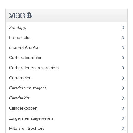
BUDDY SEATS
CRANKS EN STANDAARDS
CATEGORIEËN
EMBLEMEN EN STICKERS
Zundapp
(2591)
FRAMEBEUGELS
frame delen
(1282)
motorblok delen
(712)
KETTINGKASTEN
Carburateurdelen
(7)
MOTOROPHANGING
Carburateurs en sproeiers
(55)
REMMEN EN WIELEN
Carterdelen
(34)
AANDRIJVERS EN LAGERS
Cilinders en zuigers
(86)
ASSEN EN BUSSEN
Cilinderkits
(26)
Cilinderkoppen
(7)
BUITENBANDEN
Zuigers en zuigerveren
(43)
REMDELEN
Filters en trechters
(23)