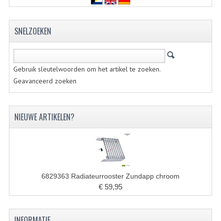
KOPLAMPEN
RICHTINGAANWIJZERS
SNELZOEKEN
SCHAKELAARS
VOORVORK ONDERDELEN
Gebruik sleutelwoorden om het artikel te zoeken.
Geavanceerd zoeken
VOORVORK COMPLEET
VOORVORK 517
NIEUWE ARTIKELEN?
VOORVORK 529 TROMMEL
VOORVORK 530 SCHIJFREM
MOTORBLOK DELEN
6829363 Radiateurrooster Zundapp chroom
€ 59,95
CARBURATEURDELEN
CARBURATEURS EN SPROEIERS
INFORMATIE