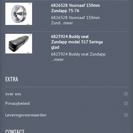
6826528 Voornaaf 150mm
FILTERS EN TRECHTERS
Zundapp 75-76
6826528 Voornaaf 150mm
KETTINGEN
Zund...
meer
KRUKASSEN
6823924 Buddy seat
Zundapp model 517 Seringa
LAGERS EN KEERRINGEN
glad
6823924 Buddy seat Zundapp
KEERRINGSETS
...
meer
LAGERS EN LAGERSETS
EXTRA
ONTSTEKINGSDELEN
BOUGIE EN BOUGIEDOP
over ons
Privacybeleid
ELECTRONISCHE ONTSTEKING
Leveringsvoorwaarden
PUNTEN ONTSTEKING
PAKKINGEN
CONTACT