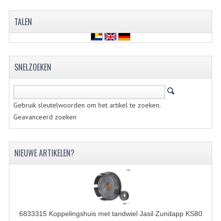
BUITENBANDEN 19"
TALEN
BUITENBANDEN 21"
BEPLATING
SNELZOEKEN
BOUTENSETS
ZUNDAPP 515 RVS
Gebruik sleutelwoorden om het artikel te zoeken.
Geavanceerd zoeken
ZUNDAPP 517 RVS
ZUNDAPP 529 RVS
NIEUWE ARTIKELEN?
BUDDY SEATS
BUDDY OVERTREKKEN
BUDDY SEAT ONDERDELEN
6833315 Koppelingshuis met tandwiel Jasil Zundapp KS80