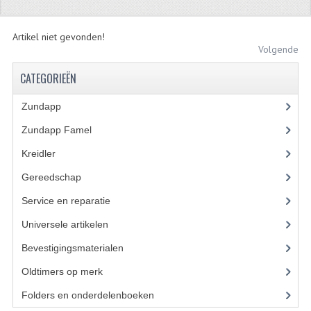
ZUNDAPP
Artikel niet gevonden!
FRAME DELEN
Volgende
CATEGORIEËN
ACHTERBRUG
BAGAGEDRAGERS EN VOETSTEUNEN
Zundapp
(2590)
Zundapp Famel
(61)
BANDEN
Kreidler
(648)
BINNENBANDEN
Gereedschap
(5)
BINNENBANDEN 16-21"
Service en reparatie
(23)
BUITENBANDEN
Universele artikelen
(295)
Bevestigingsmaterialen
(120)
BUITENBANDEN 16"
Oldtimers op merk
(73)
BUITENBANDEN 17"
Folders en onderdelenboeken
(86)
BUITENBANDEN 18"