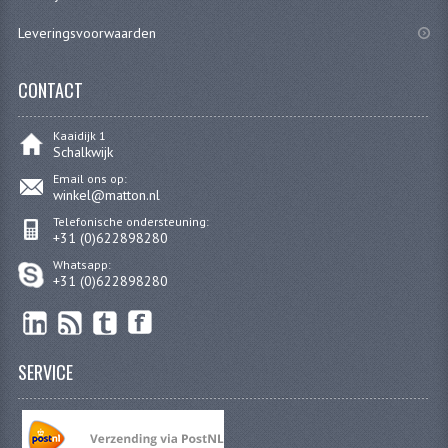
KABELS
Leveringsvoorwaarden
SPIEGELS
CONTACT
STUREN
TELLER ONDERDELEN
Kaaidijk 1
Schalkwijk
TELLERS COMPLEET
Email ons op:
winkel@matton.nl
SPATBORDEN EN KENTEKENPLATEN
Telefonische ondersteuning:
+31 (0)622898280
TANK
Whatsapp:
+31 (0)622898280
VERLICHTING EN ELEKTRA
ACCU'S EN CLAXONS
SERVICE
ACHTERLICHTEN
KABELBOMEN