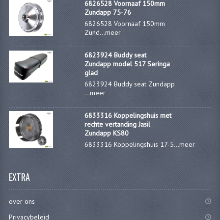
VELGEN EN SPAKEN
6826528 Voornaaf 150mm
Zundapp 75-76
ALUMINIUM VELGEN
6826528 Voornaaf 150mm
Zund...
meer
CHROMEN VELGEN
6823924 Buddy seat
SPAKEN
Zundapp model 517 Seringa
glad
WIELEN DIVERSEN
6823924 Buddy seat Zundapp
...
meer
SCHOKBREKERS
6833316 Koppelingshuis met
SLOTEN
rechte vertanding Jasil
Zundapp KS80
STUUR EN BEDIENING
6833316 Koppelingshuis 17-5...
meer
COCKPIT ONDERDELEN
EXTRA
HANDELS EN HANDVATTEN
over ons
MAGURA BLOKHANDELS
Privacybeleid