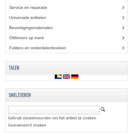
KOPLAMPEN
Service en reparatie
(23)
RICHTINGAANWIJZERS
Universele artikelen
(295)
Bevestigingsmaterialen
(120)
SCHAKELAARS
Oldtimers op merk
(73)
VOORVORK ONDERDELEN
Folders en onderdelenboeken
(86)
VOORVORK COMPLEET
VOORVORK 517
TALEN
VOORVORK 529 TROMMEL
VOORVORK 530 SCHIJFREM
SNELZOEKEN
MOTORBLOK DELEN
CARBURATEURDELEN
Gebruik sleutelwoorden om het artikel te zoeken.
Geavanceerd zoeken
CARBURATEURS EN SPROEIERS