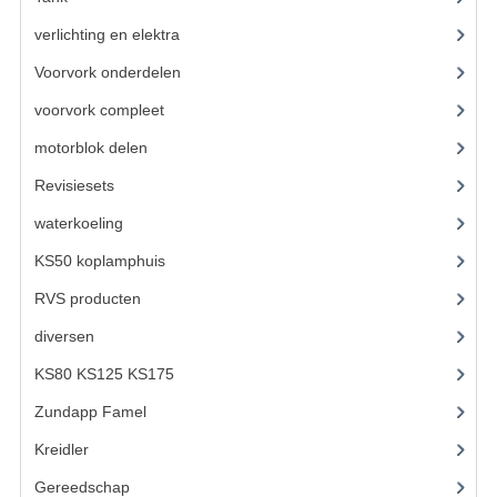
KABELS
verlichting en elektra
(121)
SPIEGELS
Voorvork onderdelen
(93)
STUREN
voorvork compleet
(30)
TELLER ONDERDELEN
motorblok delen
(712)
Revisiesets
(85)
TELLERS COMPLEET
waterkoeling
(50)
SPATBORDEN EN KENTEKENPLATEN
KS50 koplamphuis
(22)
TANK
RVS producten
(127)
VERLICHTING EN ELEKTRA
diversen
(3)
KS80 KS125 KS175
(309)
ACCU'S EN CLAXONS
Zundapp Famel
(61)
ACHTERLICHTEN
Kreidler
(648)
KABELBOMEN
Gereedschap
(5)