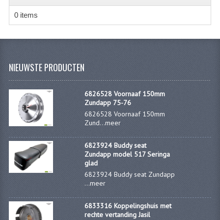
FILTERS EN TRECHTERS
0 items
KETTINGEN
KRUKASSEN
NIEUWSTE PRODUCTEN
LAGERS EN KEERRINGEN
KEERRINGSETS
6826528 Voornaaf 150mm
Zundapp 75-76
LAGERS EN LAGERSETS
6826528 Voornaaf 150mm
Zund...
meer
ONTSTEKINGSDELEN
6823924 Buddy seat
BOUGIE EN BOUGIEDOP
Zundapp model 517 Seringa
glad
ELECTRONISCHE ONTSTEKING
6823924 Buddy seat Zundapp
...
meer
PUNTEN ONTSTEKING
6833316 Koppelingshuis met
PAKKINGEN
rechte vertanding Jasil