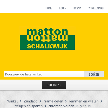
HOME
LOGIN
KASSA
WINKELMAND
zoeken
HOOFDMENU
HOME
Winkel
Zundapp
frame delen
remmen en wielen
CATEGORIEËN
Velgen en spaken
chromen velgen
92404