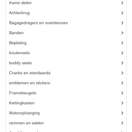
BUDDY SEATS
frame delen
(1282)
CRANKS EN STANDAARDS
Achterbrug
(19)
Bagagedragers en voetsteunen
(24)
EMBLEMEN EN STICKERS
Banden
(52)
FRAMEBEUGELS
Beplating
(41)
KETTINGKASTEN
boutensets
(24)
MOTOROPHANGING
buddy seats
(105)
REMMEN EN WIELEN
Cranks en standaards
(24)
emblemen en stickers
(68)
AANDRIJVERS EN LAGERS
Framebeugels
(9)
ASSEN EN BUSSEN
Kettingkasten
(18)
BUITENBANDEN
Motorophanging
(17)
REMDELEN
remmen en wielen
(193)