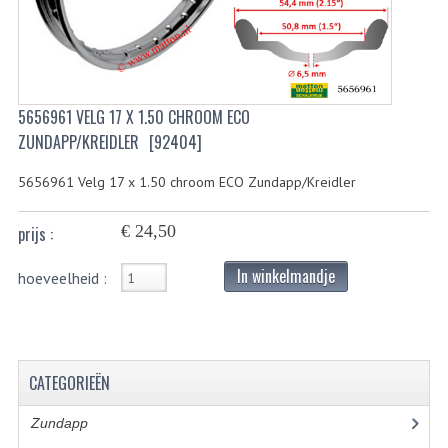
BUITENBANDEN 19"
BUITENBANDEN 21"
5656961 VELG 17 X 1.50 CHROOM ECO
BEPLATING
ZUNDAPP/KREIDLER
[92404]
BOUTENSETS
5656961 Velg 17 x 1.50 chroom ECO Zundapp/Kreidler
ZUNDAPP 515 RVS
€ 24,50
prijs :
ZUNDAPP 517 RVS
In winkelmandje
hoeveelheid :
ZUNDAPP 529 RVS
BUDDY SEATS
BUDDY OVERTREKKEN
CATEGORIEËN
BUDDY SEAT ONDERDELEN
Zundapp
(2590)