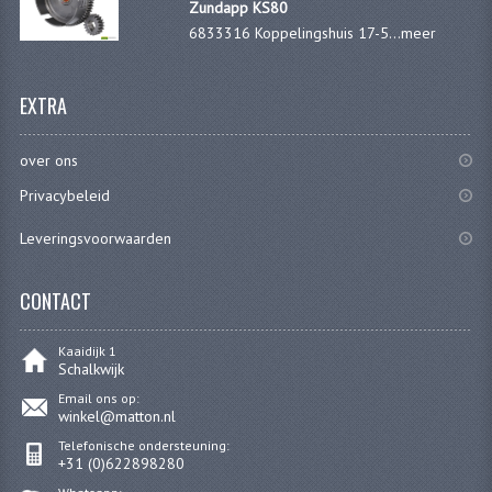
Zundapp KS80
PEDALEN
6833316 Koppelingshuis 17-5...
meer
SPRUITSTUKKEN EN RUBBERS
EXTRA
TANDWIELEN
over ons
ACHTERTANDWIELEN
Privacybeleid
VOORTANDWIELEN
Leveringsvoorwaarden
UITLATEN EN BOCHTEN
CONTACT
UITLATEN
UITLAATBOCHTEN
Kaaidijk 1
Schalkwijk
UITLAATONDERDELEN
Email ons op:
winkel@matton.nl
VERSNELLING EN KOPPELING
Telefonische ondersteuning:
+31 (0)622898280
KOPPELING ONDERDELEN