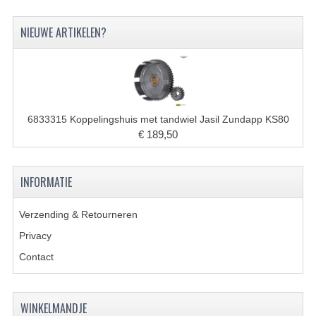
CARBURATEURS
NIEUWE ARTIKELEN?
SPROEIERSET BING 26MM
SPROEIERSET BING KLEIN 44-021
SPROEIERSET BING KLEIN NT 44-031
6833315 Koppelingshuis met tandwiel Jasil Zundapp KS80
SPROEIERSET BING ZESKANT 44-051
€ 189,50
SPROEIERSET MIKUNI ZESKANT
INFORMATIE
CARTERDELEN
Verzending & Retourneren
CILINDERS EN ZUIGERS
Privacy
CILINDERKITS
Contact
CILINDERKOPPEN
ZUIGERS EN ZUIGERVEREN
WINKELMANDJE