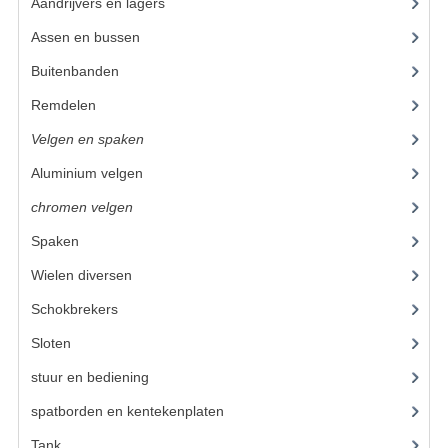
Aandrijvers en lagers
(9)
VELGEN EN SPAKEN
Assen en bussen
(26)
ALUMINIUM VELGEN
Buitenbanden
(17)
CHROMEN VELGEN
Remdelen
(80)
SPAKEN
Velgen en spaken
(38)
WIELEN DIVERSEN
Aluminium velgen
(20)
chromen velgen
(10)
SCHOKBREKERS
Spaken
(6)
SLOTEN
Wielen diversen
(23)
STUUR EN BEDIENING
Schokbrekers
(25)
COCKPIT ONDERDELEN
Sloten
(12)
HANDELS EN HANDVATTEN
stuur en bediening
(307)
spatborden en kentekenplaten
(46)
MAGURA BLOKHANDELS
Tank
(54)