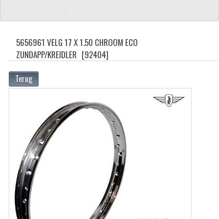
ZUNDAPP
FRAME DELEN
5656961 VELG 17 X 1.50 CHROOM ECO
ZUNDAPP/KREIDLER
[92404]
ACHTERBRUG
BAGAGEDRAGERS EN VOETSTEUNEN
Terug
BANDEN
BINNENBANDEN
BINNENBANDEN 16-21"
BUITENBANDEN
BUITENBANDEN 16"
BUITENBANDEN 17"
BUITENBANDEN 18"