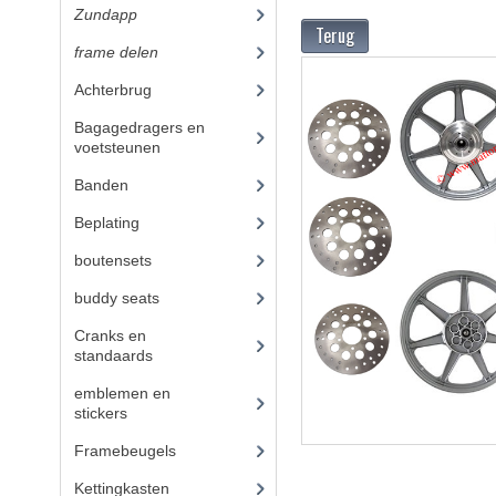
Zundapp
(2590)
Terug
frame delen
(1282)
Achterbrug
(19)
Bagagedragers en
voetsteunen
(24)
Banden
(52)
Beplating
(41)
boutensets
(24)
buddy seats
(105)
Cranks en
standaards
(24)
emblemen en
stickers
(68)
Framebeugels
(9)
Kettingkasten
(18)