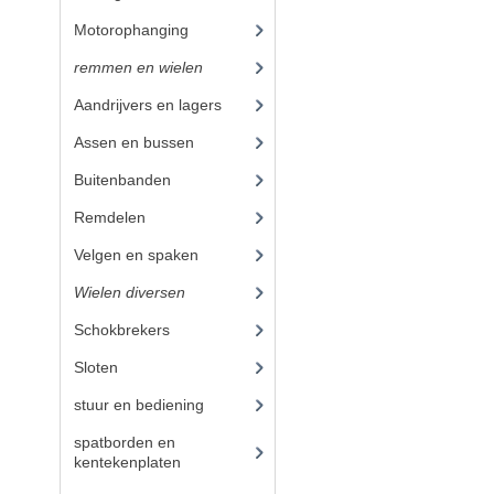
Motorophanging
(17)
remmen en wielen
(193)
Aandrijvers en lagers
(9)
Assen en bussen
(26)
Buitenbanden
(17)
Remdelen
(80)
Velgen en spaken
(38)
Wielen diversen
(23)
Schokbrekers
(25)
Sloten
(12)
stuur en bediening
(307)
spatborden en
kentekenplaten
(46)