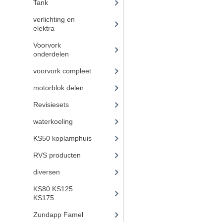
Tank
(54)
verlichting en
elektra
(121)
Voorvork
onderdelen
(93)
voorvork compleet
(30)
motorblok delen
(712)
Revisiesets
(85)
waterkoeling
(50)
KS50 koplamphuis
(22)
RVS producten
(127)
diversen
(3)
KS80 KS125
KS175
(309)
Zundapp Famel
(61)