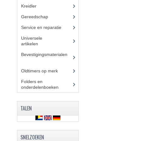
Kreidler
(648)
Gereedschap
(5)
Service en reparatie
(23)
Universele
artikelen
(295)
Bevestigingsmaterialen
(
120)
Oldtimers op merk
(73)
Folders en
onderdelenboeken
(86)
TALEN
SNELZOEKEN