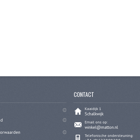
CONTACT
Kaaidijk 1
Schalkwijk
id
Email ons op:
winkel@matton.nl
oorwaarden
Telefonische ondersteuning: