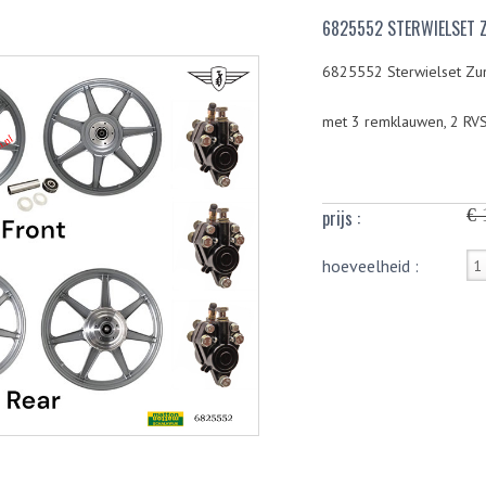
6825552 STERWIELSET 
6825552 Sterwielset Zu
met 3 remklauwen, 2 RV
€ 
prijs :
hoeveelheid :