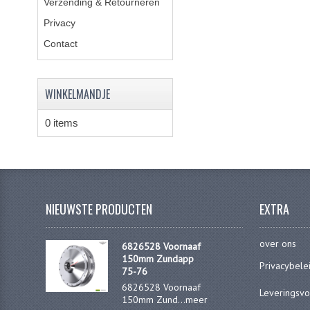
Verzending & Retourneren
Privacy
Contact
WINKELMANDJE
0 items
NIEUWSTE PRODUCTEN
EXTRA
over ons
6826528 Voornaaf
150mm Zundapp
Privacybele
75-76
6826528 Voornaaf
Leveringsv
150mm Zund...
meer