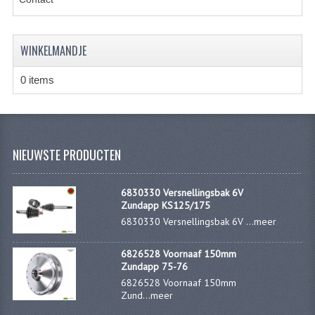
CARBURATEURS
SPROEIERSET BING 26MM
WINKELMANDJE
SPROEIERSET BING KLEIN 44-021
0 items
SPROEIERSET BING KLEIN NT 44-031
SPROEIERSET BING ZESKANT 44-051
NIEUWSTE PRODUCTEN
SPROEIERSET MIKUNI ZESKANT
CARTERDELEN
6830330 Versnellingsbak 6V
Zundapp KS125/175
CILINDERS EN ZUIGERS
6830330 Versnellingsbak 6V ...
meer
CILINDERKITS
6826528 Voornaaf 150mm
Zundapp 75-76
CILINDERKOPPEN
6826528 Voornaaf 150mm
Zund...
meer
ZUIGERS EN ZUIGERVEREN