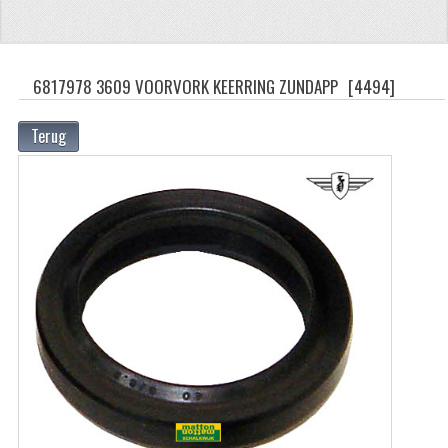
ZUNDAPP
FRAME DELEN
6817978 3609 VOORVORK KEERRING ZUNDAPP
[4494]
ACHTERBRUG
Terug
BAGAGEDRAGERS EN VOETSTEUNEN
BANDEN
BINNENBANDEN
BINNENBANDEN 16-21"
BUITENBANDEN
BUITENBANDEN 16"
BUITENBANDEN 17"
BUITENBANDEN 18"