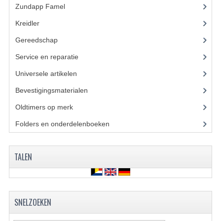
KABELS
Zundapp Famel
(61)
Kreidler
(648)
SPIEGELS
Gereedschap
(5)
STUREN
Service en reparatie
(23)
TELLER ONDERDELEN
Universele artikelen
(295)
TELLERS COMPLEET
Bevestigingsmaterialen
(120)
SPATBORDEN EN KENTEKENPLATEN
Oldtimers op merk
(73)
Folders en onderdelenboeken
(86)
TANK
VERLICHTING EN ELEKTRA
TALEN
ACCU'S EN CLAXONS
ACHTERLICHTEN
SNELZOEKEN
KABELBOMEN