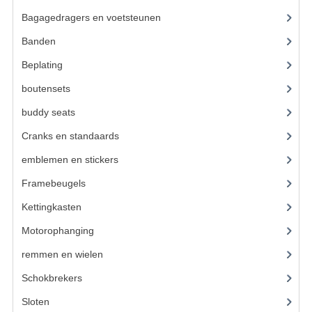
BUDDY SEATS
Bagagedragers en voetsteunen
(24)
CRANKS EN STANDAARDS
Banden
(52)
EMBLEMEN EN STICKERS
Beplating
(41)
FRAMEBEUGELS
boutensets
(24)
buddy seats
(105)
KETTINGKASTEN
Cranks en standaards
(24)
MOTOROPHANGING
emblemen en stickers
(68)
REMMEN EN WIELEN
Framebeugels
(9)
AANDRIJVERS EN LAGERS
Kettingkasten
(18)
ASSEN EN BUSSEN
Motorophanging
(17)
remmen en wielen
(193)
BUITENBANDEN
Schokbrekers
(25)
REMDELEN
Sloten
(12)