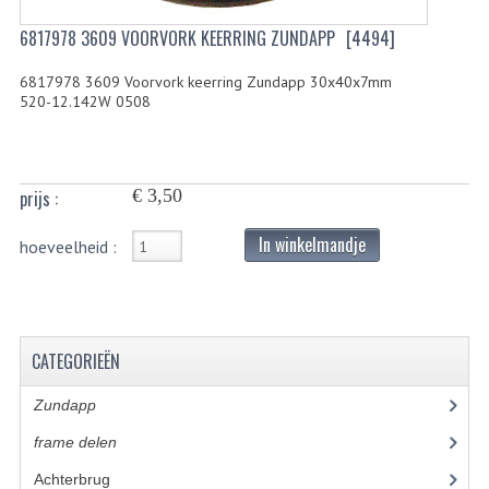
6817978 3609 VOORVORK KEERRING ZUNDAPP
[4494]
BUITENBANDEN 19"
6817978 3609 Voorvork keerring Zundapp 30x40x7mm
BUITENBANDEN 21"
520-12.142W 0508
BEPLATING
BOUTENSETS
€ 3,50
prijs :
ZUNDAPP 515 RVS
In winkelmandje
hoeveelheid :
ZUNDAPP 517 RVS
ZUNDAPP 529 RVS
BUDDY SEATS
CATEGORIEËN
BUDDY OVERTREKKEN
Zundapp
(2591)
frame delen
(1282)
BUDDY SEAT ONDERDELEN
Achterbrug
(19)