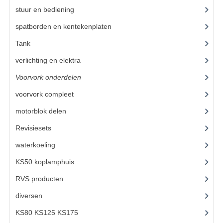
VELGEN EN SPAKEN
stuur en bediening
(307)
ALUMINIUM VELGEN
spatborden en kentekenplaten
(46)
CHROMEN VELGEN
Tank
(54)
verlichting en elektra
(121)
SPAKEN
Voorvork onderdelen
(93)
WIELEN DIVERSEN
voorvork compleet
(30)
SCHOKBREKERS
motorblok delen
(712)
SLOTEN
Revisiesets
(85)
waterkoeling
(50)
STUUR EN BEDIENING
KS50 koplamphuis
(22)
COCKPIT ONDERDELEN
RVS producten
(127)
HANDELS EN HANDVATTEN
diversen
(3)
MAGURA BLOKHANDELS
KS80 KS125 KS175
(310)