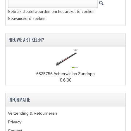
KOPLAMPEN
Gebruik sleutelwoorden om het artikel te zoeken.
RICHTINGAANWIJZERS
Geavanceerd zoeken
SCHAKELAARS
NIEUWE ARTIKELEN?
VOORVORK ONDERDELEN
VOORVORK COMPLEET
VOORVORK 517
6825756 Achterwielas Zundapp
VOORVORK 529 TROMMEL
€ 6,00
VOORVORK 530 SCHIJFREM
INFORMATIE
MOTORBLOK DELEN
CARBURATEURDELEN
Verzending & Retourneren
Privacy
CARBURATEURS EN SPROEIERS
Contact