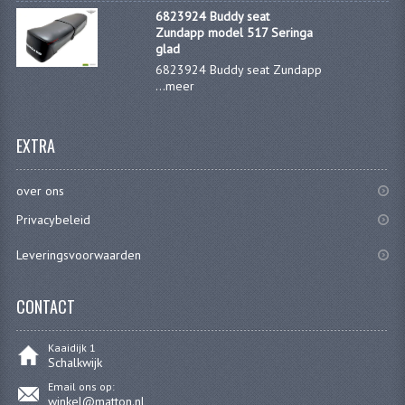
6823924 Buddy seat
FILTERS EN TRECHTERS
Zundapp model 517 Seringa
glad
KETTINGEN
6823924 Buddy seat Zundapp
...
meer
KRUKASSEN
LAGERS EN KEERRINGEN
EXTRA
KEERRINGSETS
over ons
LAGERS EN LAGERSETS
Privacybeleid
ONTSTEKINGSDELEN
Leveringsvoorwaarden
BOUGIE EN BOUGIEDOP
CONTACT
ELECTRONISCHE ONTSTEKING
Kaaidijk 1
PUNTEN ONTSTEKING
Schalkwijk
Email ons op:
PAKKINGEN
winkel@matton.nl