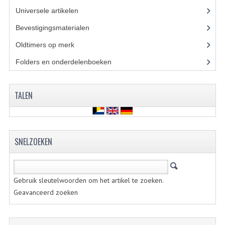
KABELS
Universele artikelen
(295)
SPIEGELS
Bevestigingsmaterialen
(120)
Oldtimers op merk
(73)
STUREN
Folders en onderdelenboeken
(86)
TELLER ONDERDELEN
TELLERS COMPLEET
TALEN
SPATBORDEN EN KENTEKENPLATEN
TANK
SNELZOEKEN
VERLICHTING EN ELEKTRA
ACCU'S EN CLAXONS
Gebruik sleutelwoorden om het artikel te zoeken.
ACHTERLICHTEN
Geavanceerd zoeken
KABELBOMEN