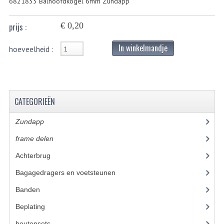
6821833 Balhoofdkogel 6mm Zundapp
BUITENBANDEN 19"
€ 0,20
prijs :
BUITENBANDEN 21"
In winkelmandje
hoeveelheid :
BEPLATING
BOUTENSETS
CATEGORIEËN
ZUNDAPP 515 RVS
ZUNDAPP 517 RVS
Zundapp
(2591)
frame delen
(1282)
ZUNDAPP 529 RVS
Achterbrug
(19)
BUDDY SEATS
Bagagedragers en voetsteunen
(24)
BUDDY OVERTREKKEN
Banden
(52)
BUDDY SEAT ONDERDELEN
Beplating
(41)
boutensets
(24)