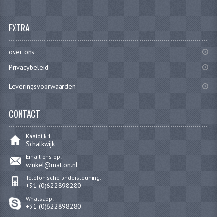
FILTERS EN TRECHTERS
EXTRA
KETTINGEN
KRUKASSEN
over ons
Privacybeleid
LAGERS EN KEERRINGEN
Leveringsvoorwaarden
KEERRINGSETS
LAGERS EN LAGERSETS
CONTACT
ONTSTEKINGSDELEN
Kaaidijk 1
Schalkwijk
BOUGIE EN BOUGIEDOP
Email ons op:
winkel@matton.nl
ELECTRONISCHE ONTSTEKING
Telefonische ondersteuning:
+31 (0)622898280
PUNTEN ONTSTEKING
Whatsapp:
+31 (0)622898280
PAKKINGEN