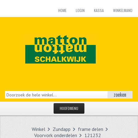
HOME
LOGIN
KASSA
WINKELMAND
zoeken
HOOFDMENU
HOME
Winkel
Zundapp
frame delen
CATEGORIEËN
Voorvork onderdelen
121232