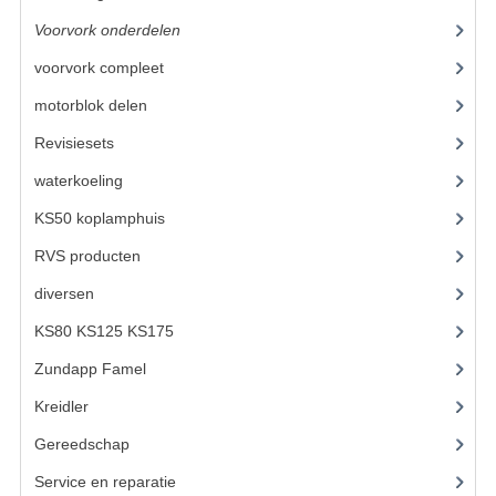
VELGEN EN SPAKEN
Voorvork onderdelen
(93)
ALUMINIUM VELGEN
voorvork compleet
(30)
CHROMEN VELGEN
motorblok delen
(712)
SPAKEN
Revisiesets
(85)
waterkoeling
(50)
WIELEN DIVERSEN
KS50 koplamphuis
(22)
SCHOKBREKERS
RVS producten
(127)
SLOTEN
diversen
(3)
STUUR EN BEDIENING
KS80 KS125 KS175
(310)
COCKPIT ONDERDELEN
Zundapp Famel
(61)
Kreidler
(648)
HANDELS EN HANDVATTEN
Gereedschap
(5)
MAGURA BLOKHANDELS
Service en reparatie
(23)