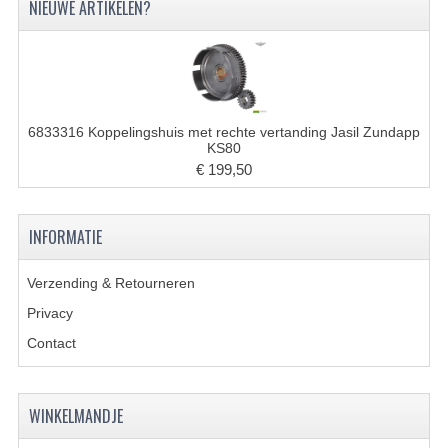
NIEUWE ARTIKELEN?
KOPLAMPEN
RICHTINGAANWIJZERS
SCHAKELAARS
6833316 Koppelingshuis met rechte vertanding Jasil Zundapp
VOORVORK ONDERDELEN
KS80
€ 199,50
VOORVORK COMPLEET
VOORVORK 517
INFORMATIE
VOORVORK 529 TROMMEL
Verzending & Retourneren
VOORVORK 530 SCHIJFREM
Privacy
MOTORBLOK DELEN
Contact
CARBURATEURDELEN
WINKELMANDJE
CARBURATEURS EN SPROEIERS