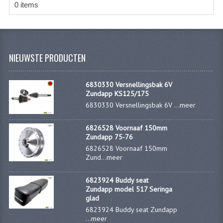
0 items
CARBURATEURS
SPROEIERSET BING 26MM
SPROEIERSET BING KLEIN 44-021
NIEUWSTE PRODUCTEN
SPROEIERSET BING KLEIN NT 44-031
6830330 Versnellingsbak 6V
SPROEIERSET BING ZESKANT 44-051
Zundapp KS125/175
6830330 Versnellingsbak 6V ...
meer
SPROEIERSET MIKUNI ZESKANT
6826528 Voornaaf 150mm
CARTERDELEN
Zundapp 75-76
6826528 Voornaaf 150mm
CILINDERS EN ZUIGERS
Zund...
meer
CILINDERKITS
6823924 Buddy seat
Zundapp model 517 Seringa
CILINDERKOPPEN
glad
6823924 Buddy seat Zundapp
ZUIGERS EN ZUIGERVEREN
...
meer