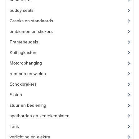
BUDDY SEATS
buddy seats
(105)
CRANKS EN STANDAARDS
Cranks en standaards
(24)
EMBLEMEN EN STICKERS
emblemen en stickers
(68)
FRAMEBEUGELS
Framebeugels
(9)
KETTINGKASTEN
Kettingkasten
(18)
Motorophanging
(17)
MOTOROPHANGING
remmen en wielen
(193)
REMMEN EN WIELEN
Schokbrekers
(25)
AANDRIJVERS EN LAGERS
Sloten
(12)
ASSEN EN BUSSEN
stuur en bediening
(307)
BUITENBANDEN
spatborden en kentekenplaten
(46)
Tank
(54)
REMDELEN
verlichting en elektra
(121)