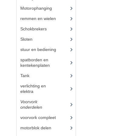
Motorophanging
(17)
remmen en wielen
(193)
Schokbrekers
(25)
Sloten
(12)
stuur en bediening
(307)
spatborden en
kentekenplaten
(46)
Tank
(54)
verlichting en
elektra
(121)
Voorvork
onderdelen
(93)
voorvork compleet
(30)
motorblok delen
(712)