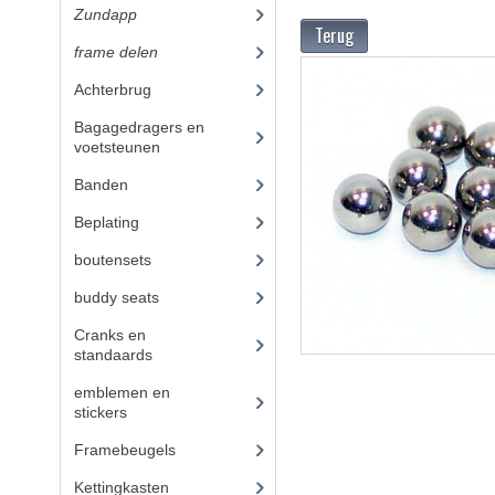
Zundapp
(2590)
Terug
frame delen
(1282)
Achterbrug
(19)
Bagagedragers en
voetsteunen
(24)
Banden
(52)
Beplating
(41)
boutensets
(24)
buddy seats
(105)
Cranks en
standaards
(24)
emblemen en
stickers
(68)
Framebeugels
(9)
Kettingkasten
(18)