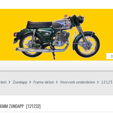
nkel
Zundapp
frame delen
Voorvork onderdelen
12123
 6MM ZUNDAPP
[121232]