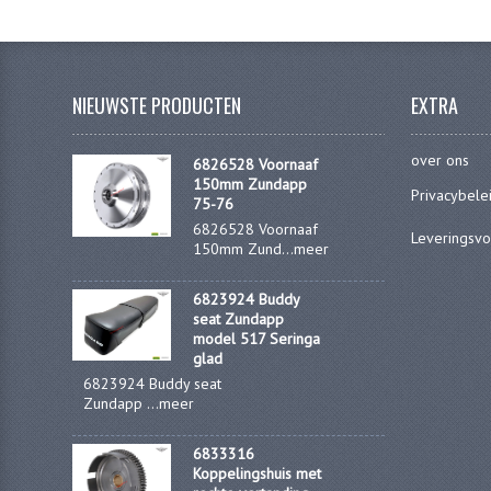
NIEUWSTE PRODUCTEN
EXTRA
over ons
6826528 Voornaaf
150mm Zundapp
Privacybele
75-76
6826528 Voornaaf
Leveringsv
150mm Zund...
meer
6823924 Buddy
seat Zundapp
model 517 Seringa
glad
6823924 Buddy seat
Zundapp ...
meer
6833316
Koppelingshuis met