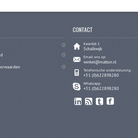
CONTACT
Kaaidijk 1
Schalkwijk
id
Email ons op:
winkel@matton.nl
oorwaarden
Telefonische ondersteuning:
+31 (0)622898280
Whatsapp:
+31 (0)622898280