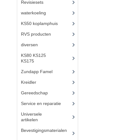
Revisiesets
(85)
waterkoeling
(50)
KS50 koplamphuis
(22)
RVS producten
(127)
diversen
(3)
KS80 KS125
KS175
(309)
Zundapp Famel
(61)
Kreidler
(648)
Gereedschap
(5)
Service en reparatie
(23)
Universele
artikelen
(295)
Bevestigingsmaterialen
(
120)