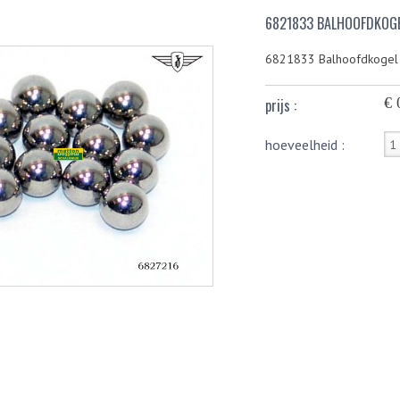
6821833 BALHOOFDKOG
6821833 Balhoofdkoge
€ 
prijs :
hoeveelheid :