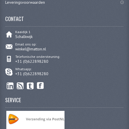
Leveringsvoorwaarden
KABELS
SPIEGELS
CONTACT
STUREN
Kaaidijk 1
Schalkwijk
TELLER ONDERDELEN
Email ons op:
winkel@matton.nl
TELLERS COMPLEET
Telefonische ondersteuning:
+31 (0)622898280
SPATBORDEN EN KENTEKENPLATEN
Whatsapp:
+31 (0)622898280
TANK
VERLICHTING EN ELEKTRA
ACCU'S EN CLAXONS
SERVICE
ACHTERLICHTEN
KABELBOMEN