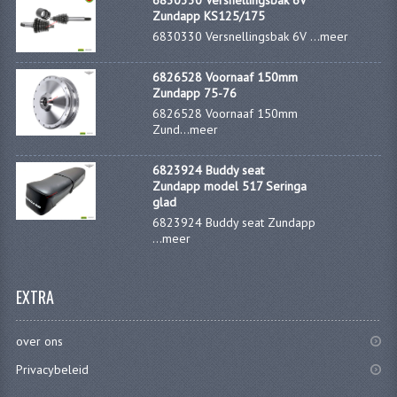
6830330 Versnellingsbak 6V
VELGEN EN SPAKEN
Zundapp KS125/175
6830330 Versnellingsbak 6V ...
meer
ALUMINIUM VELGEN
6826528 Voornaaf 150mm
CHROMEN VELGEN
Zundapp 75-76
6826528 Voornaaf 150mm
SPAKEN
Zund...
meer
WIELEN DIVERSEN
6823924 Buddy seat
Zundapp model 517 Seringa
SCHOKBREKERS
glad
6823924 Buddy seat Zundapp
SLOTEN
...
meer
STUUR EN BEDIENING
EXTRA
COCKPIT ONDERDELEN
HANDELS EN HANDVATTEN
over ons
Privacybeleid
MAGURA BLOKHANDELS