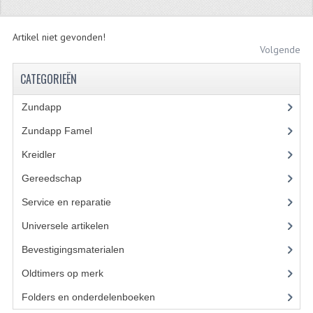
ZUNDAPP
Artikel niet gevonden!
FRAME DELEN
Volgende
CATEGORIEËN
ACHTERBRUG
BAGAGEDRAGERS EN VOETSTEUNEN
Zundapp
(2591)
Zundapp Famel
(61)
BANDEN
Kreidler
(648)
BINNENBANDEN
Gereedschap
(5)
BINNENBANDEN 16-21"
Service en reparatie
(23)
BUITENBANDEN
Universele artikelen
(295)
Bevestigingsmaterialen
(120)
BUITENBANDEN 16"
Oldtimers op merk
(73)
BUITENBANDEN 17"
Folders en onderdelenboeken
(86)
BUITENBANDEN 18"