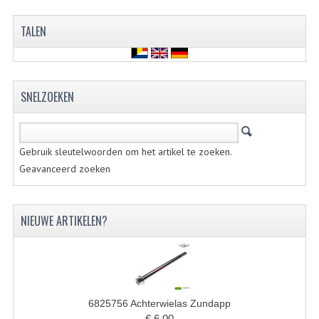
BUITENBANDEN 19"
TALEN
BUITENBANDEN 21"
BEPLATING
SNELZOEKEN
BOUTENSETS
ZUNDAPP 515 RVS
Gebruik sleutelwoorden om het artikel te zoeken.
Geavanceerd zoeken
ZUNDAPP 517 RVS
ZUNDAPP 529 RVS
NIEUWE ARTIKELEN?
BUDDY SEATS
BUDDY OVERTREKKEN
BUDDY SEAT ONDERDELEN
6825756 Achterwielas Zundapp
€ 6,00