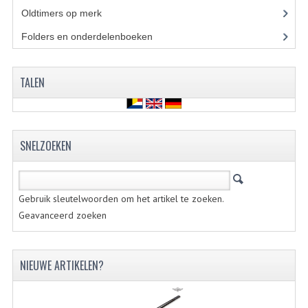
KOPLAMPEN
Oldtimers op merk
(73)
Folders en onderdelenboeken
(86)
RICHTINGAANWIJZERS
SCHAKELAARS
TALEN
VOORVORK ONDERDELEN
VOORVORK COMPLEET
SNELZOEKEN
VOORVORK 517
VOORVORK 529 TROMMEL
Gebruik sleutelwoorden om het artikel te zoeken.
VOORVORK 530 SCHIJFREM
Geavanceerd zoeken
MOTORBLOK DELEN
NIEUWE ARTIKELEN?
CARBURATEURDELEN
CARBURATEURS EN SPROEIERS