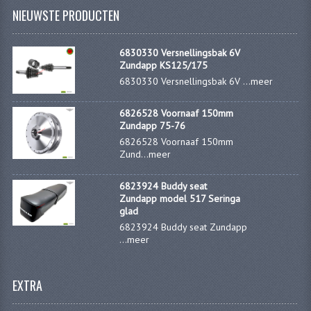
NIEUWSTE PRODUCTEN
FILTERS EN TRECHTERS
KETTINGEN
6830330 Versnellingsbak 6V
Zundapp KS125/175
KRUKASSEN
6830330 Versnellingsbak 6V ...
meer
LAGERS EN KEERRINGEN
6826528 Voornaaf 150mm
Zundapp 75-76
KEERRINGSETS
6826528 Voornaaf 150mm
Zund...
meer
LAGERS EN LAGERSETS
6823924 Buddy seat
ONTSTEKINGSDELEN
Zundapp model 517 Seringa
glad
BOUGIE EN BOUGIEDOP
6823924 Buddy seat Zundapp
...
meer
ELECTRONISCHE ONTSTEKING
PUNTEN ONTSTEKING
EXTRA
PAKKINGEN