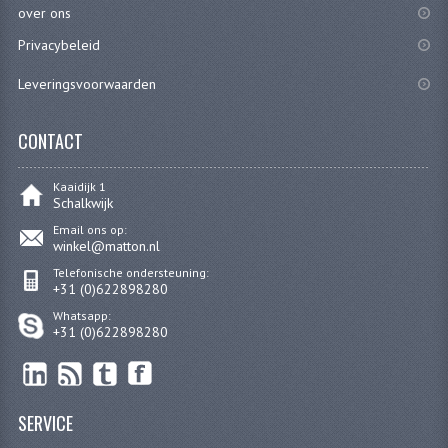
over ons
PEDALEN
Privacybeleid
SPRUITSTUKKEN EN RUBBERS
Leveringsvoorwaarden
TANDWIELEN
CONTACT
ACHTERTANDWIELEN
Kaaidijk 1
VOORTANDWIELEN
Schalkwijk
Email ons op:
UITLATEN EN BOCHTEN
winkel@matton.nl
Telefonische ondersteuning:
UITLATEN
+31 (0)622898280
Whatsapp:
UITLAATBOCHTEN
+31 (0)622898280
UITLAATONDERDELEN
VERSNELLING EN KOPPELING
SERVICE
KOPPELING ONDERDELEN