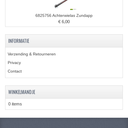
CARBURATEURS
6825756 Achterwielas Zundapp
SPROEIERSET BING 26MM
€ 6,00
SPROEIERSET BING KLEIN 44-021
INFORMATIE
SPROEIERSET BING KLEIN NT 44-031
SPROEIERSET BING ZESKANT 44-051
Verzending & Retourneren
Privacy
SPROEIERSET MIKUNI ZESKANT
Contact
CARTERDELEN
CILINDERS EN ZUIGERS
WINKELMANDJE
CILINDERKITS
0 items
CILINDERKOPPEN
ZUIGERS EN ZUIGERVEREN