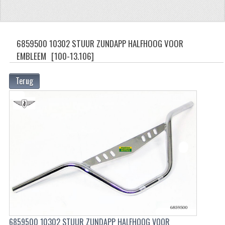
ZUNDAPP
FRAME DELEN
6859500 10302 STUUR ZUNDAPP HALFHOOG VOOR
EMBLEEM
[100-13.106]
ACHTERBRUG
BAGAGEDRAGERS EN VOETSTEUNEN
Terug
BANDEN
BINNENBANDEN
BINNENBANDEN 16-21"
BUITENBANDEN
BUITENBANDEN 16"
BUITENBANDEN 17"
6859500 10302 STUUR ZUNDAPP HALFHOOG VOOR
BUITENBANDEN 18"