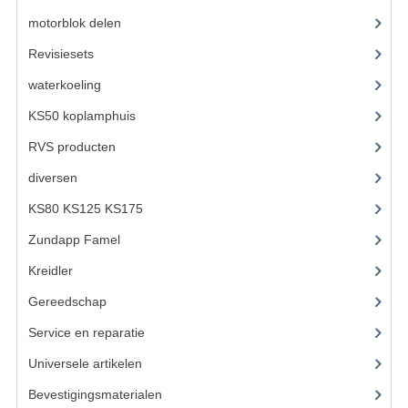
KABELS
motorblok delen
(712)
SPIEGELS
Revisiesets
(85)
STUREN
waterkoeling
(50)
KS50 koplamphuis
(22)
TELLER ONDERDELEN
RVS producten
(127)
TELLERS COMPLEET
diversen
(3)
SPATBORDEN EN KENTEKENPLATEN
KS80 KS125 KS175
(310)
TANK
Zundapp Famel
(61)
VERLICHTING EN ELEKTRA
Kreidler
(648)
Gereedschap
(5)
ACCU'S EN CLAXONS
Service en reparatie
(23)
ACHTERLICHTEN
Universele artikelen
(295)
KABELBOMEN
Bevestigingsmaterialen
(120)