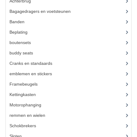
BUDDY SEATS
Achterbrug
(19)
Bagagedragers en voetsteunen
(24)
CRANKS EN STANDAARDS
Banden
(52)
EMBLEMEN EN STICKERS
Beplating
(41)
FRAMEBEUGELS
boutensets
(24)
KETTINGKASTEN
buddy seats
(105)
MOTOROPHANGING
Cranks en standaards
(24)
emblemen en stickers
(68)
REMMEN EN WIELEN
Framebeugels
(9)
AANDRIJVERS EN LAGERS
Kettingkasten
(18)
ASSEN EN BUSSEN
Motorophanging
(17)
BUITENBANDEN
remmen en wielen
(193)
REMDELEN
Schokbrekers
(25)
Sloten
(12)