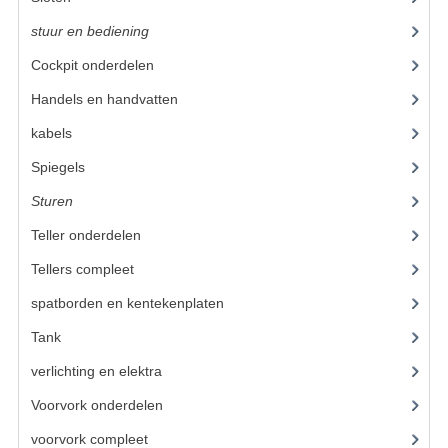
VELGEN EN SPAKEN
stuur en bediening
(307)
ALUMINIUM VELGEN
Cockpit onderdelen
(46)
CHROMEN VELGEN
Handels en handvatten
(105)
SPAKEN
kabels
(59)
Spiegels
(11)
WIELEN DIVERSEN
Sturen
(33)
SCHOKBREKERS
Teller onderdelen
(24)
SLOTEN
Tellers compleet
(29)
STUUR EN BEDIENING
spatborden en kentekenplaten
(46)
COCKPIT ONDERDELEN
Tank
(54)
verlichting en elektra
(121)
HANDELS EN HANDVATTEN
Voorvork onderdelen
(93)
MAGURA BLOKHANDELS
voorvork compleet
(30)