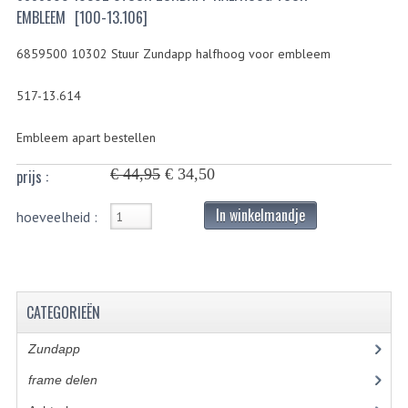
EMBLEEM
[100-13.106]
BUITENBANDEN 19"
6859500 10302 Stuur Zundapp halfhoog voor embleem
BUITENBANDEN 21"
517-13.614
BEPLATING
Embleem apart bestellen
BOUTENSETS
€ 44,95
€ 34,50
prijs :
ZUNDAPP 515 RVS
In winkelmandje
hoeveelheid :
ZUNDAPP 517 RVS
ZUNDAPP 529 RVS
BUDDY SEATS
CATEGORIEËN
BUDDY OVERTREKKEN
Zundapp
(2591)
BUDDY SEAT ONDERDELEN
frame delen
(1282)