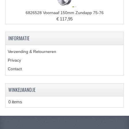
CARBURATEURS
6826528 Voornaaf 150mm Zundapp 75-76
SPROEIERSET BING 26MM
€ 117,95
SPROEIERSET BING KLEIN 44-021
INFORMATIE
SPROEIERSET BING KLEIN NT 44-031
Verzending & Retourneren
SPROEIERSET BING ZESKANT 44-051
Privacy
SPROEIERSET MIKUNI ZESKANT
Contact
CARTERDELEN
CILINDERS EN ZUIGERS
WINKELMANDJE
CILINDERKITS
0 items
CILINDERKOPPEN
ZUIGERS EN ZUIGERVEREN