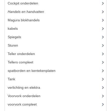
VELGEN EN SPAKEN
Cockpit onderdelen
(46)
ALUMINIUM VELGEN
Handels en handvatten
(105)
Magura blokhandels
(36)
CHROMEN VELGEN
kabels
(59)
SPAKEN
Spiegels
(11)
WIELEN DIVERSEN
Sturen
(33)
SCHOKBREKERS
Teller onderdelen
(24)
SLOTEN
Tellers compleet
(29)
spatborden en kentekenplaten
(46)
STUUR EN BEDIENING
Tank
(54)
COCKPIT ONDERDELEN
verlichting en elektra
(121)
HANDELS EN HANDVATTEN
Voorvork onderdelen
(93)
MAGURA BLOKHANDELS
voorvork compleet
(30)