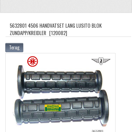
ZUNDAPP
FRAME DELEN
5632801 4506 HANDVATSET LANG LUSITO BLOK
ZUNDAPP/KREIDLER
[120082]
ACHTERBRUG
BAGAGEDRAGERS EN VOETSTEUNEN
Terug
BANDEN
BINNENBANDEN
BINNENBANDEN 16-21"
BUITENBANDEN
BUITENBANDEN 16"
BUITENBANDEN 17"
BUITENBANDEN 18"