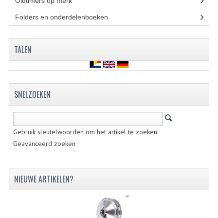
Oldtimers op merk
(73)
KOPLAMPEN
Folders en onderdelenboeken
(86)
RICHTINGAANWIJZERS
SCHAKELAARS
TALEN
VOORVORK ONDERDELEN
VOORVORK COMPLEET
SNELZOEKEN
VOORVORK 517
VOORVORK 529 TROMMEL
Gebruik sleutelwoorden om het artikel te zoeken.
Geavanceerd zoeken
VOORVORK 530 SCHIJFREM
MOTORBLOK DELEN
NIEUWE ARTIKELEN?
CARBURATEURDELEN
CARBURATEURS EN SPROEIERS