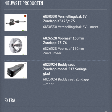
NIEUWSTE PRODUCTEN
FILTERS EN TRECHTERS
KETTINGEN
6830330 Versnellingsbak 6V
Zundapp KS125/175
KRUKASSEN
6830330 Versnellingsbak 6V ...
meer
LAGERS EN KEERRINGEN
6826528 Voornaaf 150mm
Zundapp 75-76
KEERRINGSETS
6826528 Voornaaf 150mm
Zund...
meer
LAGERS EN LAGERSETS
6823924 Buddy seat
ONTSTEKINGSDELEN
Zundapp model 517 Seringa
glad
BOUGIE EN BOUGIEDOP
6823924 Buddy seat Zundapp
...
meer
ELECTRONISCHE ONTSTEKING
PUNTEN ONTSTEKING
EXTRA
PAKKINGEN