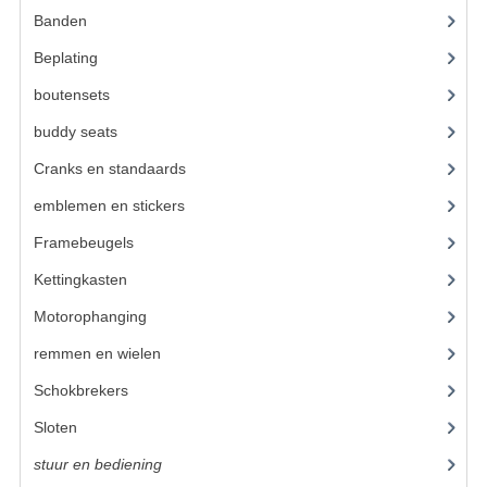
BUDDY SEATS
Banden
(52)
CRANKS EN STANDAARDS
Beplating
(41)
EMBLEMEN EN STICKERS
boutensets
(24)
buddy seats
(105)
FRAMEBEUGELS
Cranks en standaards
(24)
KETTINGKASTEN
emblemen en stickers
(68)
MOTOROPHANGING
Framebeugels
(9)
REMMEN EN WIELEN
Kettingkasten
(18)
AANDRIJVERS EN LAGERS
Motorophanging
(17)
remmen en wielen
(193)
ASSEN EN BUSSEN
Schokbrekers
(25)
BUITENBANDEN
Sloten
(12)
REMDELEN
stuur en bediening
(307)