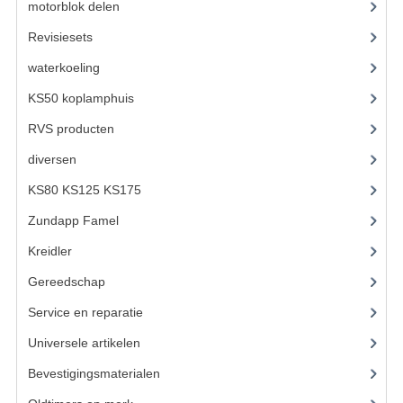
motorblok delen
(712)
KABELS
Revisiesets
(85)
SPIEGELS
waterkoeling
(50)
STUREN
KS50 koplamphuis
(22)
TELLER ONDERDELEN
RVS producten
(127)
TELLERS COMPLEET
diversen
(3)
KS80 KS125 KS175
(310)
SPATBORDEN EN KENTEKENPLATEN
Zundapp Famel
(61)
TANK
Kreidler
(648)
VERLICHTING EN ELEKTRA
Gereedschap
(5)
ACCU'S EN CLAXONS
Service en reparatie
(23)
ACHTERLICHTEN
Universele artikelen
(295)
Bevestigingsmaterialen
(120)
KABELBOMEN