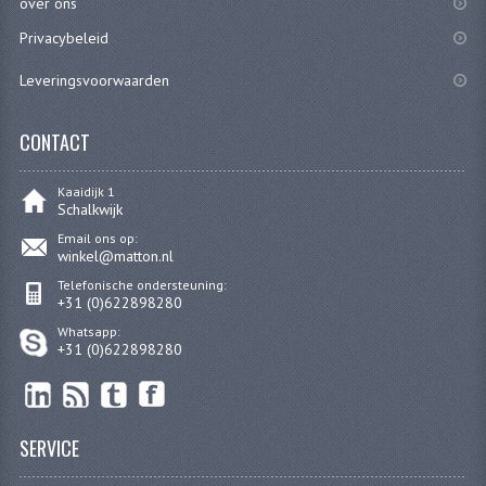
over ons
PEDALEN
Privacybeleid
SPRUITSTUKKEN EN RUBBERS
Leveringsvoorwaarden
TANDWIELEN
CONTACT
ACHTERTANDWIELEN
Kaaidijk 1
Schalkwijk
VOORTANDWIELEN
Email ons op:
UITLATEN EN BOCHTEN
winkel@matton.nl
Telefonische ondersteuning:
UITLATEN
+31 (0)622898280
Whatsapp:
UITLAATBOCHTEN
+31 (0)622898280
UITLAATONDERDELEN
VERSNELLING EN KOPPELING
SERVICE
KOPPELING ONDERDELEN