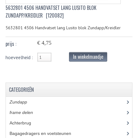
5632801 4506 HANDVATSET LANG LUSITO BLOK
BUITENBANDEN 19"
ZUNDAPP/KREIDLER
[120082]
BUITENBANDEN 21"
5632801 4506 Handvatset lang Lusito blok Zundapp/Kreidler
BEPLATING
€ 4,75
prijs :
BOUTENSETS
In winkelmandje
hoeveelheid :
ZUNDAPP 515 RVS
ZUNDAPP 517 RVS
ZUNDAPP 529 RVS
CATEGORIEËN
BUDDY SEATS
Zundapp
(2591)
frame delen
(1282)
BUDDY OVERTREKKEN
Achterbrug
(19)
BUDDY SEAT ONDERDELEN
Bagagedragers en voetsteunen
(24)