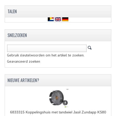
BUITENBANDEN 19"
TALEN
BUITENBANDEN 21"
BEPLATING
SNELZOEKEN
BOUTENSETS
ZUNDAPP 515 RVS
Gebruik sleutelwoorden om het artikel te zoeken.
Geavanceerd zoeken
ZUNDAPP 517 RVS
ZUNDAPP 529 RVS
NIEUWE ARTIKELEN?
BUDDY SEATS
BUDDY OVERTREKKEN
BUDDY SEAT ONDERDELEN
6833315 Koppelingshuis met tandwiel Jasil Zundapp KS80