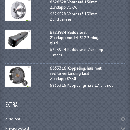
VELGEN EN SPAKEN
6826528 Voornaaf 150mm
Zundapp 75-76
ALUMINIUM VELGEN
6826528 Voornaaf 150mm
Zund...
meer
CHROMEN VELGEN
6823924 Buddy seat
SPAKEN
Zundapp model 517 Seringa
glad
WIELEN DIVERSEN
6823924 Buddy seat Zundapp
...
meer
SCHOKBREKERS
6833316 Koppelingshuis met
SLOTEN
rechte vertanding Jasil
Zundapp KS80
STUUR EN BEDIENING
6833316 Koppelingshuis 17-5...
meer
COCKPIT ONDERDELEN
EXTRA
HANDELS EN HANDVATTEN
over ons
MAGURA BLOKHANDELS
Privacybeleid