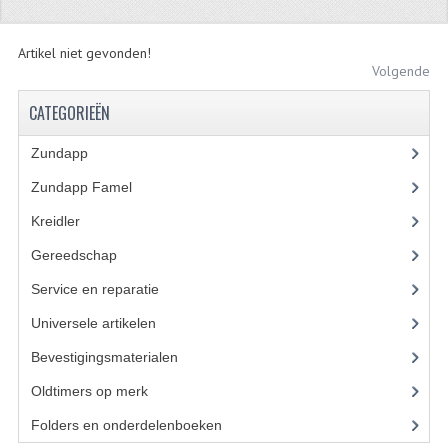
ZUNDAPP
Artikel niet gevonden!
FRAME DELEN
Volgende
CATEGORIEËN
ACHTERBRUG
BAGAGEDRAGERS EN VOETSTEUNEN
Zundapp
(2591)
Zundapp Famel
(61)
BANDEN
Kreidler
(648)
BINNENBANDEN
Gereedschap
(5)
BINNENBANDEN 16-21"
Service en reparatie
(23)
BUITENBANDEN
Universele artikelen
(295)
Bevestigingsmaterialen
(120)
BUITENBANDEN 16"
Oldtimers op merk
(73)
BUITENBANDEN 17"
Folders en onderdelenboeken
(86)
BUITENBANDEN 18"