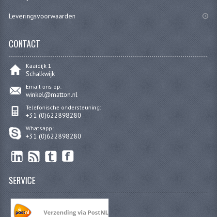
KABELS
Leveringsvoorwaarden
SPIEGELS
CONTACT
STUREN
TELLER ONDERDELEN
Kaaidijk 1
Schalkwijk
TELLERS COMPLEET
Email ons op:
winkel@matton.nl
SPATBORDEN EN KENTEKENPLATEN
Telefonische ondersteuning:
+31 (0)622898280
TANK
Whatsapp:
+31 (0)622898280
VERLICHTING EN ELEKTRA
ACCU'S EN CLAXONS
SERVICE
ACHTERLICHTEN
KABELBOMEN