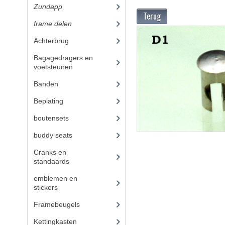
Zundapp
(2591)
Terug
frame delen
(1282)
Achterbrug
(19)
Bagagedragers en
voetsteunen
(24)
Banden
(52)
Beplating
(41)
boutensets
(24)
buddy seats
(105)
Cranks en
standaards
(24)
emblemen en
stickers
(68)
Framebeugels
(9)
Kettingkasten
(18)