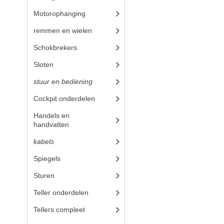
Motorophanging
(17)
remmen en wielen
(193)
Schokbrekers
(25)
Sloten
(12)
stuur en bediening
(307)
Cockpit onderdelen
(46)
Handels en
handvatten
(105)
kabels
(59)
Spiegels
(11)
Sturen
(33)
Teller onderdelen
(24)
Tellers compleet
(29)