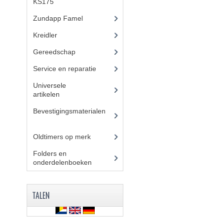
KS175
(310)
Zundapp Famel
(61)
Kreidler
(648)
Gereedschap
(5)
Service en reparatie
(23)
Universele
artikelen
(295)
Bevestigingsmaterialen
(
120)
Oldtimers op merk
(73)
Folders en
onderdelenboeken
(86)
TALEN