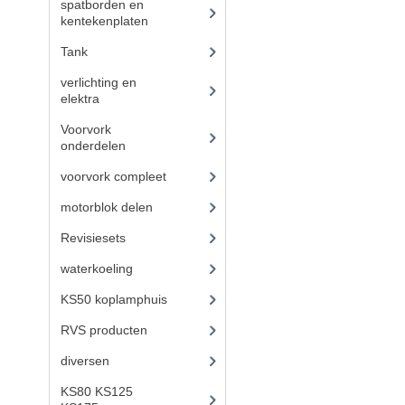
spatborden en
kentekenplaten
(46)
Tank
(54)
verlichting en
elektra
(121)
Voorvork
onderdelen
(93)
voorvork compleet
(30)
motorblok delen
(712)
Revisiesets
(85)
waterkoeling
(50)
KS50 koplamphuis
(22)
RVS producten
(127)
diversen
(3)
KS80 KS125