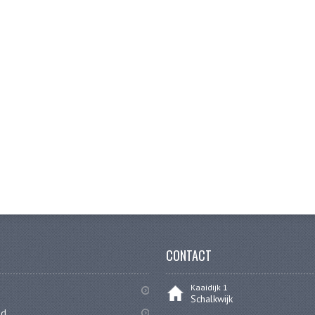
CONTACT
Kaaidijk 1
Schalkwijk
id