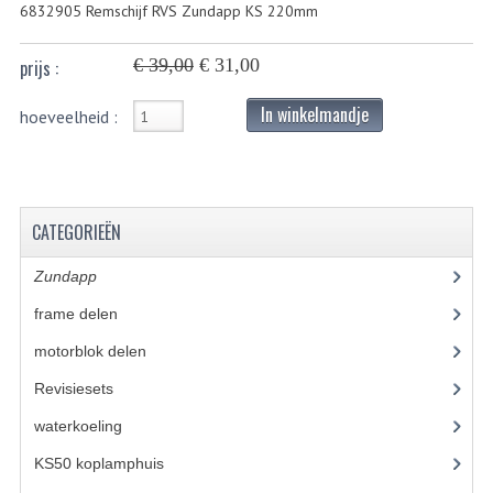
6832905 Remschijf RVS Zundapp KS 220mm
BUITENBANDEN 19"
€ 39,00
€ 31,00
prijs :
BUITENBANDEN 21"
In winkelmandje
hoeveelheid :
BEPLATING
BOUTENSETS
ZUNDAPP 515 RVS
CATEGORIEËN
ZUNDAPP 517 RVS
Zundapp
(2590)
ZUNDAPP 529 RVS
frame delen
(1282)
motorblok delen
(712)
BUDDY SEATS
Revisiesets
(85)
BUDDY OVERTREKKEN
waterkoeling
(50)
BUDDY SEAT ONDERDELEN
KS50 koplamphuis
(22)