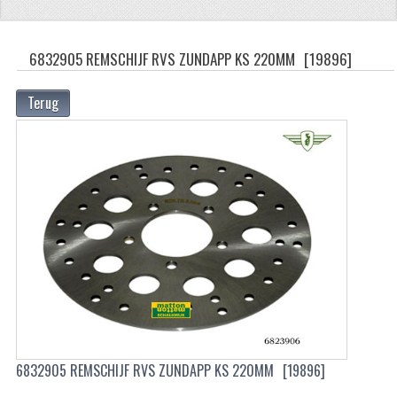
ZUNDAPP
6832905 REMSCHIJF RVS ZUNDAPP KS 220MM
[19896]
FRAME DELEN
ACHTERBRUG
Terug
BAGAGEDRAGERS EN VOETSTEUNEN
BANDEN
BINNENBANDEN
BINNENBANDEN 16-21"
BUITENBANDEN
BUITENBANDEN 16"
BUITENBANDEN 17"
6832905 REMSCHIJF RVS ZUNDAPP KS 220MM
[19896]
BUITENBANDEN 18"