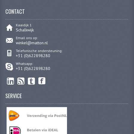
CARBURATEURS
CONTACT
SPROEIERSET BING 26MM
Kaaidijk 1
Schalkwijk
SPROEIERSET BING KLEIN 44-021
Email ons op:
SPROEIERSET BING KLEIN NT 44-031
winkel@matton.nl
Telefonische ondersteuning:
SPROEIERSET BING ZESKANT 44-051
+31 (0)622898280
Whatsapp:
SPROEIERSET MIKUNI ZESKANT
+31 (0)622898280
CARTERDELEN
CILINDERS EN ZUIGERS
SERVICE
CILINDERKITS
CILINDERKOPPEN
ZUIGERS EN ZUIGERVEREN