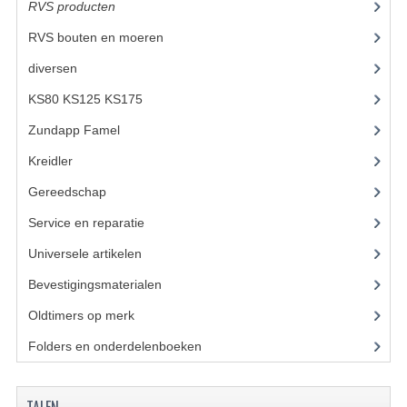
BUDDY SEATS
RVS producten
(127)
CRANKS EN STANDAARDS
RVS bouten en moeren
(65)
diversen
(3)
EMBLEMEN EN STICKERS
KS80 KS125 KS175
(309)
FRAMEBEUGELS
Zundapp Famel
(61)
KETTINGKASTEN
Kreidler
(648)
MOTOROPHANGING
Gereedschap
(5)
REMMEN EN WIELEN
Service en reparatie
(23)
Universele artikelen
(295)
AANDRIJVERS EN LAGERS
Bevestigingsmaterialen
(120)
ASSEN EN BUSSEN
Oldtimers op merk
(73)
BUITENBANDEN
Folders en onderdelenboeken
(86)
REMDELEN