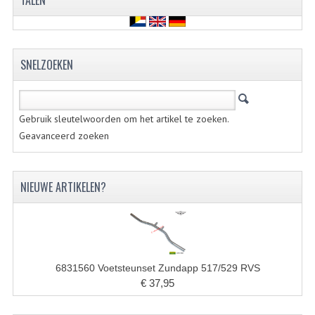
TALEN
VELGEN EN SPAKEN
ALUMINIUM VELGEN
CHROMEN VELGEN
SNELZOEKEN
SPAKEN
WIELEN DIVERSEN
Gebruik sleutelwoorden om het artikel te zoeken.
Geavanceerd zoeken
SCHOKBREKERS
SLOTEN
NIEUWE ARTIKELEN?
STUUR EN BEDIENING
COCKPIT ONDERDELEN
HANDELS EN HANDVATTEN
6831560 Voetsteunset Zundapp 517/529 RVS
€ 37,95
MAGURA BLOKHANDELS