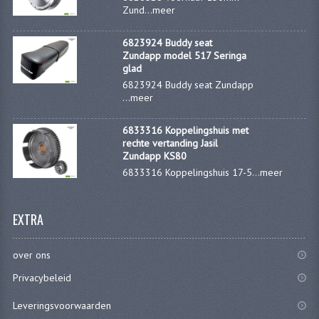
KOPLAMPEN
Zund...
meer
RICHTINGAANWIJZERS
6823924 Buddy seat
Zundapp model 517 Seringa
SCHAKELAARS
glad
6823924 Buddy seat Zundapp
VOORVORK ONDERDELEN
...
meer
VOORVORK COMPLEET
6833316 Koppelingshuis met
rechte vertanding Jasil
Zundapp KS80
VOORVORK 517
6833316 Koppelingshuis 17-5...
meer
VOORVORK 529 TROMMEL
VOORVORK 530 SCHIJFREM
EXTRA
MOTORBLOK DELEN
over ons
CARBURATEURDELEN
Privacybeleid
CARBURATEURS EN SPROEIERS
Leveringsvoorwaarden