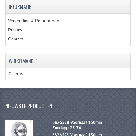
KABELS
INFORMATIE
SPIEGELS
Verzending & Retourneren
STUREN
Privacy
Contact
TELLER ONDERDELEN
TELLERS COMPLEET
WINKELMANDJE
SPATBORDEN EN KENTEKENPLATEN
0 items
TANK
VERLICHTING EN ELEKTRA
ACCU'S EN CLAXONS
NIEUWSTE PRODUCTEN
ACHTERLICHTEN
6826528 Voornaaf 150mm
KABELBOMEN
Zundapp 75-76
6826528 Voornaaf 150mm