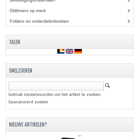
Bevestigingsmaterialen
(120)
Oldtimers op merk
(73)
BUITENBANDEN 19"
Folders en onderdelenboeken
(86)
BUITENBANDEN 21"
BEPLATING
TALEN
BOUTENSETS
ZUNDAPP 515 RVS
SNELZOEKEN
ZUNDAPP 517 RVS
ZUNDAPP 529 RVS
Gebruik sleutelwoorden om het artikel te zoeken.
BUDDY SEATS
Geavanceerd zoeken
BUDDY OVERTREKKEN
NIEUWE ARTIKELEN?
BUDDY SEAT ONDERDELEN