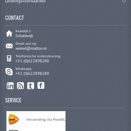
Leveringsvoorwaarden
KOPLAMPEN
RICHTINGAANWIJZERS
CONTACT
SCHAKELAARS
Kaaidijk 1
Schalkwijk
VOORVORK ONDERDELEN
Email ons op:
winkel@matton.nl
VOORVORK COMPLEET
Telefonische ondersteuning:
+31 (0)622898280
VOORVORK 517
Whatsapp:
+31 (0)622898280
VOORVORK 529 TROMMEL
VOORVORK 530 SCHIJFREM
SERVICE
MOTORBLOK DELEN
CARBURATEURDELEN
CARBURATEURS EN SPROEIERS