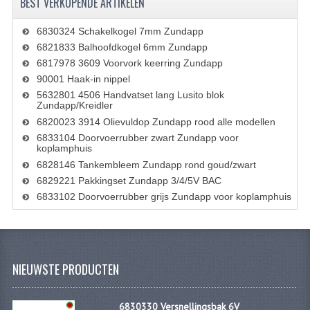
BEST VERKOPENDE ARTIKELEN
VELGEN EN SPAKEN
6830324 Schakelkogel 7mm Zundapp
ALUMINIUM VELGEN
6821833 Balhoofdkogel 6mm Zundapp
CHROMEN VELGEN
6817978 3609 Voorvork keerring Zundapp
90001 Haak-in nippel
SPAKEN
5632801 4506 Handvatset lang Lusito blok
Zundapp/Kreidler
WIELEN DIVERSEN
6820023 3914 Olievuldop Zundapp rood alle modellen
6833104 Doorvoerrubber zwart Zundapp voor
SCHOKBREKERS
koplamphuis
6828146 Tankembleem Zundapp rond goud/zwart
SLOTEN
6829221 Pakkingset Zundapp 3/4/5V BAC
6833102 Doorvoerrubber grijs Zundapp voor koplamphuis
STUUR EN BEDIENING
COCKPIT ONDERDELEN
HANDELS EN HANDVATTEN
NIEUWSTE PRODUCTEN
MAGURA BLOKHANDELS
6830330 Versnellingsbak 6V