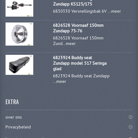
KABELS
Zundapp KS125/175
6830330 Versnellingsbak 6V ...
meer
SPIEGELS
6826528 Voornaaf 150mm
STUREN
Zundapp 75-76
6826528 Voornaaf 150mm
TELLER ONDERDELEN
Zund...
meer
TELLERS COMPLEET
6823924 Buddy seat
Zundapp model 517 Seringa
SPATBORDEN EN KENTEKENPLATEN
glad
6823924 Buddy seat Zundapp
TANK
...
meer
VERLICHTING EN ELEKTRA
EXTRA
ACCU'S EN CLAXONS
over ons
ACHTERLICHTEN
Privacybeleid
KABELBOMEN