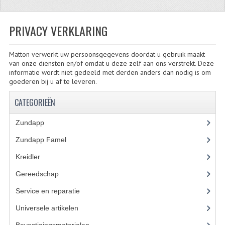
ZUNDAPP
PRIVACY VERKLARING
FRAME DELEN
Matton verwerkt uw persoonsgegevens doordat u gebruik maakt
ACHTERBRUG
van onze diensten en/of omdat u deze zelf aan ons verstrekt. Deze
informatie wordt niet gedeeld met derden anders dan nodig is om
BAGAGEDRAGERS EN VOETSTEUNEN
goederen bij u af te leveren.
BANDEN
CATEGORIEËN
BINNENBANDEN
Zundapp
(2591)
BINNENBANDEN 16-21"
Zundapp Famel
(61)
Kreidler
(648)
BUITENBANDEN
Gereedschap
(5)
BUITENBANDEN 16"
Service en reparatie
(23)
BUITENBANDEN 17"
Universele artikelen
(295)
BUITENBANDEN 18"