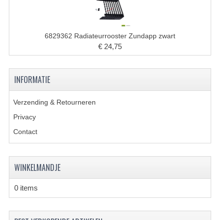
BUDDY SEATS
CRANKS EN STANDAARDS
6829362 Radiateurrooster Zundapp zwart
EMBLEMEN EN STICKERS
€ 24,75
FRAMEBEUGELS
INFORMATIE
KETTINGKASTEN
MOTOROPHANGING
Verzending & Retourneren
Privacy
REMMEN EN WIELEN
Contact
AANDRIJVERS EN LAGERS
ASSEN EN BUSSEN
WINKELMANDJE
BUITENBANDEN
0 items
REMDELEN