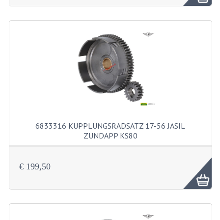
LENKER
SPIEGEL
TACHOMETERTEILE
TACHOS
ZÜGE
SCHUTZBLECHE UND KENNZEICHENTRAG
6833316 KUPPLUNGSRADSATZ 17-56 JASIL
BENZINTANK
ZUNDAPP KS80
ELEKTRISCHE AUSRÜSTUNG
6833316 Kupplungsradsatz 17-56 ...
€ 199,50
BATTERIEN UND HUPE
BLINKER
KABELSÄTZE