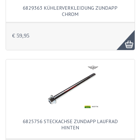
6829363 KÜHLERVERKLEIDUNG ZUNDAPP
KUGELLAGER UND WELLENDICHTRINGE
CHROM
KUGELLAGERS UND KUGELLAGERSATZE
6829363 Kühlerverkleidung Zundap...
WELLENDICHTUNGSATZE
€ 59,95
KURBELWELLE
SCHALTUNG UND KUPPLUNG
KUPPLUNGTEILE
SCHALTUNGTEILE
VERGASER UND DÜSEN
DÜSENSATZ BING 26MM
6825756 STECKACHSE ZUNDAPP LAUFRAD
VERGASER
HINTEN
DÜSENSATZ BING 44-021