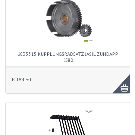
RUCKLEUCHTE
SCHALTER
SCHEINWERFER
GABEL VORNE TEILE
VORDERGABEL GANZ
6833315 KUPPLUNGSRADSATZ JASIL ZUNDAPP
KS80
VORDERGABEL 517
6833315 Kupplungsradsatz Jasil Zundap...
VORDERRADGABEL 529
€ 189,50
VORDERRADGABEL 530 SCHEIBEBREMSE
MOTORTEILE
ANSAUGSTÜTZE
AUSPÜFFE UND KRÜMMER