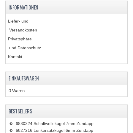
LAGER UND WELLENDICHTUNGEN
INFORMATIONEN
SCHALTUNG
Liefer- und
ZÜNDUNG
Versandkosten
KS100 TEILE
Privatsphäre
und Datenschutz
KS125 TEILE
Kontakt
KS175 TEILE
VERSCHIEDENES
EINKAUFSWAGEN
ZUNDAPP FAMEL
0 Waren
NOS
BESTSELLERS
KREIDLER
MOTORTEILE
6830324 Schaltwellekugel 7mm Zundapp
6827216 Lenkersatzkugel 6mm Zundapp