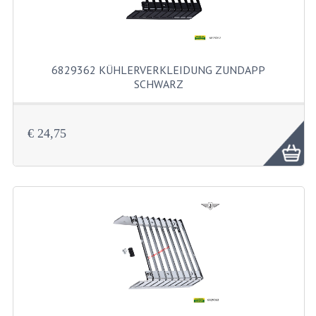
AUSPUFFE
AUSPUFFKRUMMER
6829362 KÜHLERVERKLEIDUNG ZUNDAPP
AUSPUFFTEILE
SCHWARZ
DICHTUNGEN
6829362 Kühlerverkleidung Zundap...
FILTERS UND TEILE
€ 24,75
GEHAÜSETEILE
KETTEN
KETTENRITZEL UND RÄDER
ZAHNRADER HINTEN
ZAHNRADER VORNE
KICKSTARTER