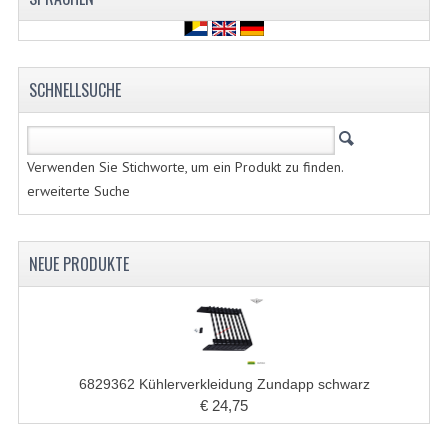
EDELSTAHL TEILEN
EDELSTAHL BOLZEN USW
SCHNELLSUCHE
KS80 KS125 KS175
KS80 TEILE
Verwenden Sie Stichworte, um ein Produkt zu finden.
erweiterte Suche
AUSPUFF
DICHTUNGEN
NEUE PRODUKTE
KETTENRAD UND RITZEL
KICKSTART
KUPPLUNG
6829362 Kühlerverkleidung Zundapp schwarz
€ 24,75
KURBELWELLE