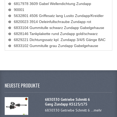
AUSPÜFFE UND KRÜMMER
6817978 3609 Gabel Wellendichtung Zundapp
90001
DICHTUNGEN
5632801 4506 Griffesatz lang Lusito Zundapp/Kreidler
6820023 3914 Oeleinfullschraube Zundapp rot
KETTEN
6833104 Gummitulle schwarz Zundapp Gabelgehause
6828146 Tankplakette rund Zundapp gold/schwarz
KETTENRITZEL UND RÄDER
6829221 Dichtungssatz kpl. Zundapp 3/4/5 Gänge BAC
KUGELLAGER UND WELLENDICHTUNGEN
6833102 Gummitulle grau Zundapp Gabelgehause
KURBELWELLEN
MOTOR REPARATURSÄTZE
MOTORGEHÄUSE
NEUESTE PRODUKTE
PEDALE
SCHALTUNG UND KUPPLUNG
6830330 Getriebe Schmitt 6
Gang Zundapp KS125/175
VERGASER UND DÜSEN
6830330 Getriebe Schmitt 6 ...
mehr