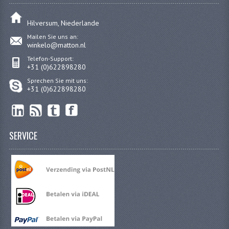
BATTERIE UND HORN
BLINKER
Hilversum, Niederlande
Mailen Sie uns an:
KABELSÄTZE
winkelo@matton.nl
Telefon-Support:
RÜCKLICHT
+31 (0)622898280
Sprechen Sie mit uns:
SCHALTER
+31 (0)622898280
SCHEINWERFER
EMBLEME UND AUFKLEBER
SERVICE
FEDERBEINE
GABEL
GEPÄCKTRÄGER UND FUSSSTÜTZEN
LENKER ARMATUREN