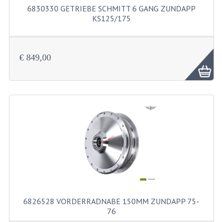
SCHLAUCHE 16-21"
6830330 GETRIEBE SCHMITT 6 GANG ZUNDAPP
KS125/175
REIFEN
6830330 Getriebe Schmitt 6 Gang Zunda...
REIFEN 16"
€ 849,00
REIFEN 17"
REIFEN 18"
REIFEN 19"
REIFEN 21"
SCHLOSSER
SCHRAUBENSÄTZE
ZUNDAPP 515 EDELSTAHL
6826528 VORDERRADNABE 150MM ZUNDAPP 75-
ZUNDAPP 517 EDELSTAHL
76