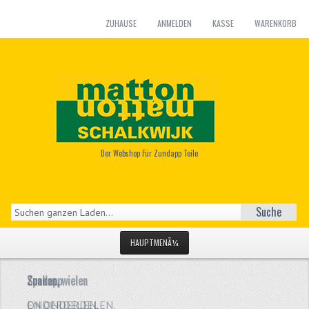
ZUHAUSE
ANMELDEN
KASSE
WARENKORB
Der Webshop Für Zundapp Teile
Suche
HAUPTMENÃ¼
STARTSEITE
Zundapp
Spaken, wielen
KATEGORIEN
ONDERDELEN.
EN ONDERDELEN.
EN REPARATIE
ONDERDELEN.