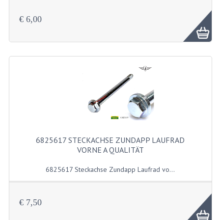
6825756 Steckachse Zundapp Laufrad hi...
DÜSENSATZ BING 44-031
€ 6,00
DÜSENSATZ BING 44-051
DÜSENSATZ MIKUNI SECHSKANT
VERGASERTEILE
ZYLINDER UND KOLBEN
KOLBEN UND KOLBENRINGE
ZYLINDERKÖPFE
6825617 STECKACHSE ZUNDAPP LAUFRAD
VORNE A QUALITÄT
ZYLINDERSÄTZE
6825617 Steckachse Zundapp Laufrad vo...
ZÜNDUNGTEILE
HKZ ZÜNDUNG
€ 7,50
KONTAKTPUNKT ZÜNDUNG