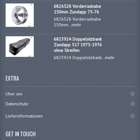
DÜSENSATZ MIKUNI SECHSKANT
6826528 Vorderradnabe
150mm Zundapp 75-76
DÜSENSATZ BING 44-021
6826528 Vorderradnabe
150mm...
mehr
DÜSENSATZ BING 44-031
6823924 Doppelsitzbank
DÜSENSATZ BING 44-051
Zundapp 517 1975-1976
ohne Streifen
ZYLINDER UND KOLBEN
6823924 Doppelsitzbank...
mehr
ZÜNDUNGTEILE
EXTRA
FAHRGESTELLTEILE
Uber uns
BENZINTANK
Datenschutz
BREMSEN, RÄDER
Lieferinformationen
ELEKTRISCHE AUSRÜSTUNG
GET IN TOUCH