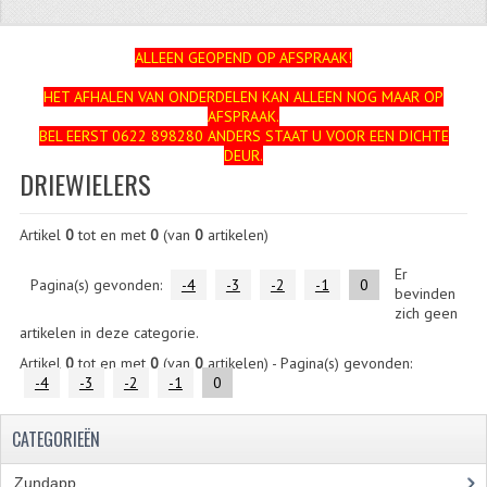
ZUNDAPP
ALLEEN GEOPEND OP AFSPRAAK!
FRAME DELEN
HET AFHALEN VAN ONDERDELEN KAN ALLEEN NOG MAAR OP
AFSPRAAK.
ACHTERBRUG
BEL EERST 0622 898280 ANDERS STAAT U VOOR EEN DICHTE
DEUR.
BAGAGEDRAGERS EN VOETSTEUNEN
DRIEWIELERS
BANDEN
Artikel
0
tot en met
0
(van
0
artikelen)
BINNENBANDEN
Er
Pagina(s) gevonden:
-4
-3
-2
-1
0
bevinden
BINNENBANDEN 16-21"
zich geen
artikelen in deze categorie.
BUITENBANDEN
Artikel
0
tot en met
0
(van
0
artikelen) - Pagina(s) gevonden:
-4
-3
-2
-1
0
BUITENBANDEN 16"
CATEGORIEËN
BUITENBANDEN 17"
BUITENBANDEN 18"
Zundapp
(2591)