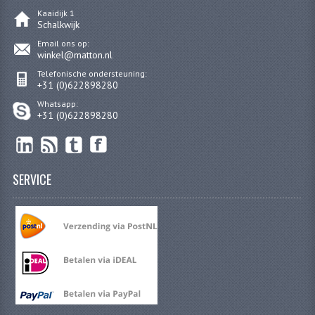
KOPLAMPEN
Kaaidijk 1
Schalkwijk
RICHTINGAANWIJZERS
Email ons op:
winkel@matton.nl
SCHAKELAARS
Telefonische ondersteuning:
+31 (0)622898280
VOORVORK ONDERDELEN
Whatsapp:
+31 (0)622898280
VOORVORK COMPLEET
VOORVORK 517
SERVICE
VOORVORK 529 TROMMEL
VOORVORK 530 SCHIJFREM
MOTORBLOK DELEN
CARBURATEURDELEN
CARBURATEURS EN SPROEIERS