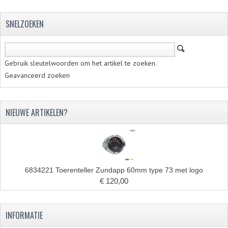
BUDDY SEATS
CRANKS EN STANDAARDS
SNELZOEKEN
EMBLEMEN EN STICKERS
FRAMEBEUGELS
Gebruik sleutelwoorden om het artikel te zoeken.
Geavanceerd zoeken
KETTINGKASTEN
MOTOROPHANGING
NIEUWE ARTIKELEN?
REMMEN EN WIELEN
AANDRIJVERS EN LAGERS
ASSEN EN BUSSEN
6834221 Toerenteller Zundapp 60mm type 73 met logo
€ 120,00
BUITENBANDEN
REMDELEN
INFORMATIE