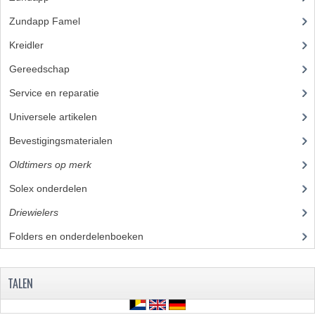
Zundapp Famel
(61)
BUITENBANDEN 19"
Kreidler
(648)
BUITENBANDEN 21"
Gereedschap
(5)
BEPLATING
Service en reparatie
(23)
BOUTENSETS
Universele artikelen
(295)
Bevestigingsmaterialen
(120)
ZUNDAPP 515 RVS
Oldtimers op merk
(73)
ZUNDAPP 517 RVS
Solex onderdelen
(73)
ZUNDAPP 529 RVS
Driewielers
BUDDY SEATS
Folders en onderdelenboeken
(86)
BUDDY OVERTREKKEN
TALEN
BUDDY SEAT ONDERDELEN