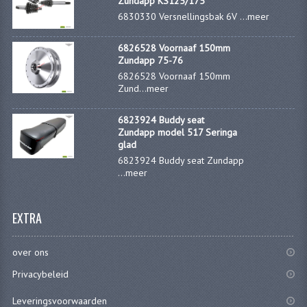
Zundapp KS125/175
KOPLAMPEN
6830330 Versnellingsbak 6V ...
meer
RICHTINGAANWIJZERS
6826528 Voornaaf 150mm
Zundapp 75-76
SCHAKELAARS
6826528 Voornaaf 150mm
Zund...
meer
VOORVORK ONDERDELEN
6823924 Buddy seat
VOORVORK COMPLEET
Zundapp model 517 Seringa
glad
VOORVORK 517
6823924 Buddy seat Zundapp
...
meer
VOORVORK 529 TROMMEL
VOORVORK 530 SCHIJFREM
EXTRA
MOTORBLOK DELEN
over ons
CARBURATEURDELEN
Privacybeleid
CARBURATEURS EN SPROEIERS
Leveringsvoorwaarden