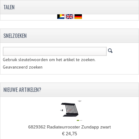
VELGEN EN SPAKEN
TALEN
ALUMINIUM VELGEN
CHROMEN VELGEN
SNELZOEKEN
SPAKEN
WIELEN DIVERSEN
Gebruik sleutelwoorden om het artikel te zoeken.
SCHOKBREKERS
Geavanceerd zoeken
SLOTEN
NIEUWE ARTIKELEN?
STUUR EN BEDIENING
COCKPIT ONDERDELEN
HANDELS EN HANDVATTEN
6829362 Radiateurrooster Zundapp zwart
MAGURA BLOKHANDELS
€ 24,75