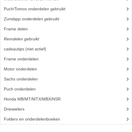
BUDDY SEATS
Puch/Tomos onderdelen gebruikt
CRANKS EN STANDAARDS
Zundapp onderdelen gebruikt
(14)
EMBLEMEN EN STICKERS
Frame delen
(14)
FRAMEBEUGELS
Remdelen gebruikt
KETTINGKASTEN
cadeautips (niet actief)
Frame onderdelen
(1)
MOTOROPHANGING
Motor onderdelen
REMMEN EN WIELEN
Sachs onderdelen
(30)
AANDRIJVERS EN LAGERS
Puch onderdelen
ASSEN EN BUSSEN
Honda MB/MT/MTX/MBX/NSR
BUITENBANDEN
Driewielers
Folders en onderdelenboeken
(86)
REMDELEN