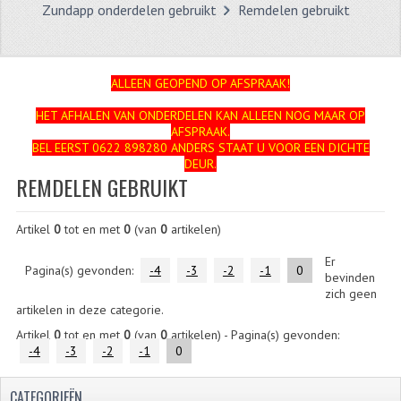
Zundapp onderdelen gebruikt
Remdelen gebruikt
ZUNDAPP
FRAME DELEN
ALLEEN GEOPEND OP AFSPRAAK!
ACHTERBRUG
HET AFHALEN VAN ONDERDELEN KAN ALLEEN NOG MAAR OP
AFSPRAAK.
BAGAGEDRAGERS EN VOETSTEUNEN
BEL EERST 0622 898280 ANDERS STAAT U VOOR EEN DICHTE
DEUR.
BANDEN
REMDELEN GEBRUIKT
BINNENBANDEN
Artikel
0
tot en met
0
(van
0
artikelen)
BINNENBANDEN 16-21"
Er
Pagina(s) gevonden:
-4
-3
-2
-1
0
bevinden
BUITENBANDEN
zich geen
artikelen in deze categorie.
BUITENBANDEN 16"
Artikel
0
tot en met
0
(van
0
artikelen) - Pagina(s) gevonden:
-4
-3
-2
-1
0
BUITENBANDEN 17"
CATEGORIEËN
BUITENBANDEN 18"