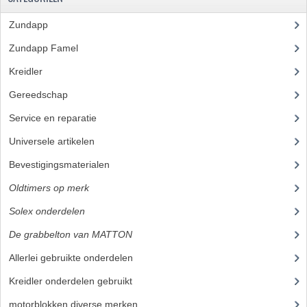
BUITENBANDEN 19"
Zundapp
(2591)
Zundapp Famel
(61)
BUITENBANDEN 21"
Kreidler
(648)
BEPLATING
Gereedschap
(5)
BOUTENSETS
Service en reparatie
(23)
ZUNDAPP 515 RVS
Universele artikelen
(295)
Bevestigingsmaterialen
(120)
ZUNDAPP 517 RVS
Oldtimers op merk
(45)
ZUNDAPP 529 RVS
Solex onderdelen
(45)
BUDDY SEATS
De grabbelton van MATTON
(14)
BUDDY OVERTREKKEN
Allerlei gebruikte onderdelen
BUDDY SEAT ONDERDELEN
Kreidler onderdelen gebruikt
motorblokken diverse merken