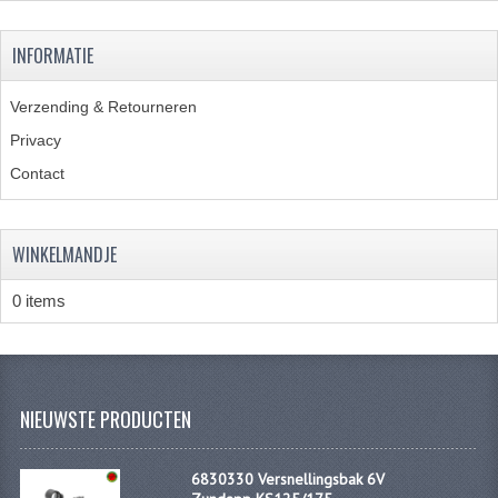
KABELS
INFORMATIE
SPIEGELS
STUREN
Verzending & Retourneren
Privacy
TELLER ONDERDELEN
Contact
TELLERS COMPLEET
SPATBORDEN EN KENTEKENPLATEN
WINKELMANDJE
TANK
0 items
VERLICHTING EN ELEKTRA
ACCU'S EN CLAXONS
NIEUWSTE PRODUCTEN
ACHTERLICHTEN
KABELBOMEN
6830330 Versnellingsbak 6V