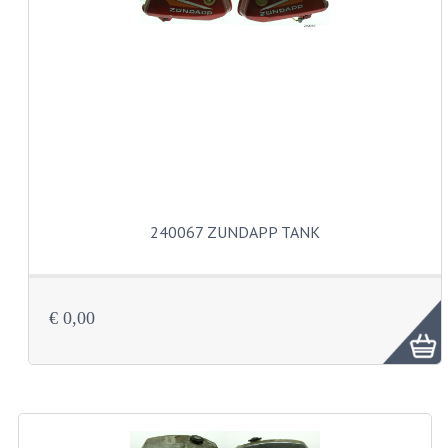
VERSNELLING ONDERDELEN
REVISIESETS
REVISIE 3 BAK HAND
REVISIE 3 BAK VOET
REVISIE 4 BAK VOET
240067 ZUNDAPP TANK
REVISIE 5 BAK VOET
REVISIE KS80/314 MOTORBLOK
€ 0,00
REVISIE KS125/285 MOTORBLOK
OVERIG
WATERKOELING
KS50 KOPLAMPHUIS