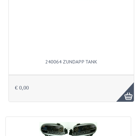
CARBURATEURS
SPROEIERSET BING 26MM
SPROEIERSET BING KLEIN 44-021
SPROEIERSET BING KLEIN NT 44-031
SPROEIERSET BING ZESKANT 44-051
240064 ZUNDAPP TANK
SPROEIERSET MIKUNI ZESKANT
CARTERDELEN
€ 0,00
CILINDERS EN ZUIGERS
CILINDERKITS
CILINDERKOPPEN
ZUIGERS EN ZUIGERVEREN