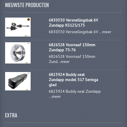
BEVESTIGINGSMATERIALEN
NIEUWSTE PRODUCTEN
RVS
6830330 Versnellingsbak 6V
MOEREN
Zundapp KS125/175
6830330 Versnellingsbak 6V ...
meer
MOEREN
6826528 Voornaaf 150mm
BORGMOEREN
Zundapp 75-76
6826528 Voornaaf 150mm
DOPMOEREN
Zund...
meer
FLENSMOEREN
6823924 Buddy seat
Zundapp model 517 Seringa
RINGEN
glad
6823924 Buddy seat Zundapp
BORGRINGEN
...
meer
ONDERLEGRINGEN
EXTRA
VEERRINGEN