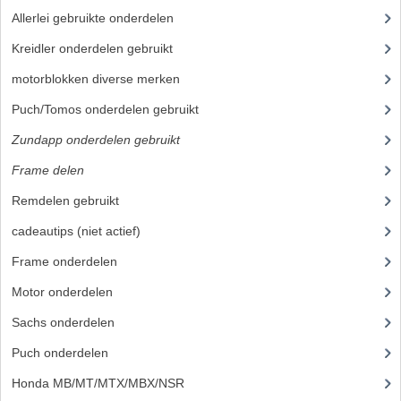
Allerlei gebruikte onderdelen
RICHTINGAANWIJZERS
Kreidler onderdelen gebruikt
SCHAKELAARS
motorblokken diverse merken
(28)
VOORVORK
Puch/Tomos onderdelen gebruikt
GEREEDSCHAP
Zundapp onderdelen gebruikt
(14)
Frame delen
(14)
SERVICE EN REPARATIE
Remdelen gebruikt
REVISIE ZUNDAPP MOTORBLOK
cadeautips (niet actief)
REVISIE KREIDLER MOTORBLOK
Frame onderdelen
(1)
SPAKEN VAN WIELEN
Motor onderdelen
UNIVERSELE ARTIKELEN
Sachs onderdelen
(30)
Puch onderdelen
BINNENBANDEN 16-23"
Honda MB/MT/MTX/MBX/NSR
BOUGIES