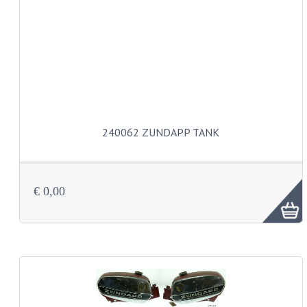
KOPLAMPEN
RICHTINGAANWIJZERS
SCHAKELAARS
VOORVORK ONDERDELEN
VOORVORK COMPLEET
240062 ZUNDAPP TANK
VOORVORK 517
VOORVORK 529 TROMMEL
€ 0,00
VOORVORK 530 SCHIJFREM
MOTORBLOK DELEN
CARBURATEURDELEN
CARBURATEURS EN SPROEIERS