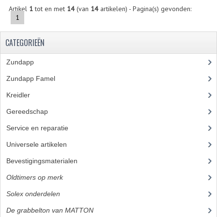
Artikel
1
tot en met
14
(van
14
artikelen) - Pagina(s) gevonden:
KABELS
1
SPIEGELS
CATEGORIEËN
STUREN
Zundapp
(2591)
TELLER ONDERDELEN
Zundapp Famel
(61)
TELLERS COMPLEET
Kreidler
(648)
TANK
Gereedschap
(5)
Service en reparatie
(23)
VERLICHTING EN ELEKTRA
Universele artikelen
(295)
ACCU'S EN CLAXONS
Bevestigingsmaterialen
(120)
ACHTERLICHTEN
Oldtimers op merk
(73)
KABELBOMEN
Solex onderdelen
(73)
KOPLAMPEN
De grabbelton van MATTON
(42)