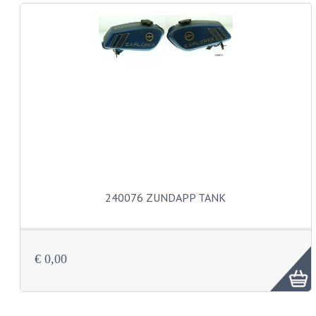
BUDDY SEAT ONDERDELEN
BUDDY SEATS
CRANKS EN STANDAARDS
EMBLEMEN EN STICKERS
FRAMEBEPLATING
REMMEN EN WIELEN
SCHOKBREKERS
240076 ZUNDAPP TANK
SLOTEN
SPATBORDEN EN KENTEKENPLATEN
€ 0,00
STUUR EN BEDIENING
HANDELS EN HANDVATTEN