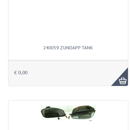
BUDDY SEATS
CRANKS EN STANDAARDS
EMBLEMEN EN STICKERS
FRAMEBEUGELS
240059 ZUNDAPP TANK
KETTINGKASTEN
MOTOROPHANGING
REMMEN EN WIELEN
€ 0,00
AANDRIJVERS EN LAGERS
ASSEN EN BUSSEN
BUITENBANDEN
REMDELEN