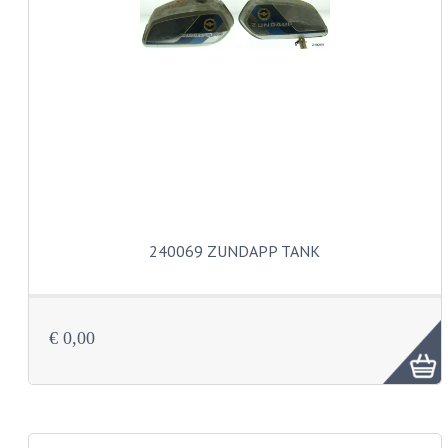
PAKKINGEN
TANDWIELEN
UITLATEN
VERSNELLING
KS100 ONDERDELEN
KS125 ONDERDELEN
KS175 ONDERDELEN
240069 ZUNDAPP TANK
ZUNDAPP FAMEL
NOS
€ 0,00
KREIDLER
MOTORBLOK DELEN