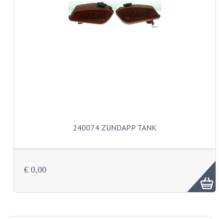
CARBURATEURS EN SPROEIERS
SPROEIERSET MIKUNI ZESKANT
SPROEIERSET BING KLEIN 44-021
SPROEIERSET BING KLEIN NT 44-031
SPROEIERSET BING ZESKANT 44-051
CARTERDELEN
CILINDERS EN ZUIGERS
240074 ZUNDAPP TANK
KETTINGEN
KRUKASSEN
€ 0,00
LAGERS EN KEERRINGEN
ONTSTEKINGSDELEN