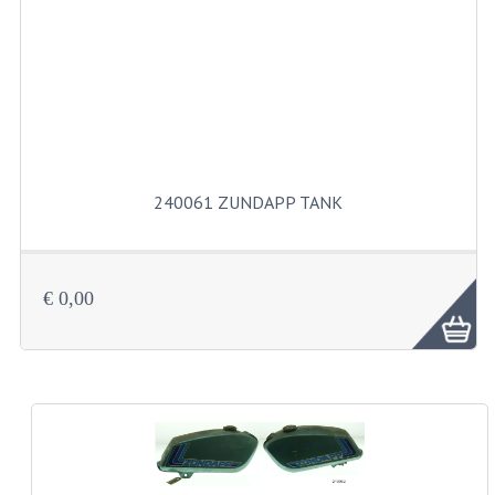
KABELS
SPIEGELS
STUREN
TELLER ONDERDELEN
TELLERS COMPLEET
240061 ZUNDAPP TANK
SPATBORDEN EN KENTEKENPLATEN
TANK
€ 0,00
VERLICHTING EN ELEKTRA
ACCU'S EN CLAXONS
ACHTERLICHTEN
KABELBOMEN