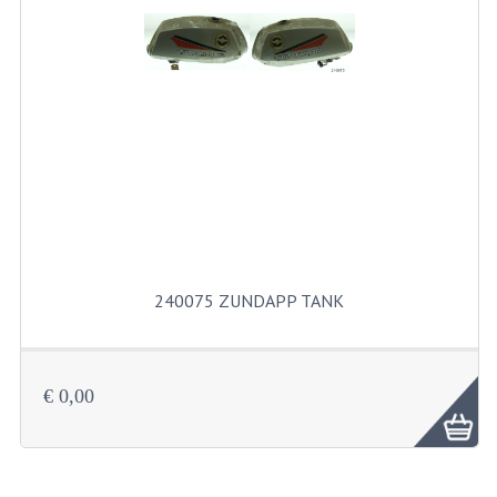
PAKKINGEN
PEDALEN
REVISIESETS
TANDWIELEN
UITLATEN EN BOCHTEN
VERSNELLING EN KOPPELING
FRAME ONDERDELEN
240075 ZUNDAPP TANK
ACHTERBRUG
BAGAGEDRAGERS EN VOETSTEUNEN
€ 0,00
BUDDY SEATS
BUDDY SEAT HOEZEN