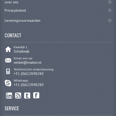
CARROSSERIERINGEN
over ons
Privacybeleid
BOUTEN
Leveringsvoorwaarden
CILINDERKOP BOUTEN
LENSKOP BOUTEN
CONTACT
KRUISKOP BOUTEN
Kaaidijk 1
Schalkwijk
ZESKANT BOUTEN
Email ons op:
winkel@matton.nl
INBUS BOUTEN
Telefonische ondersteuning:
+31 (0)622898280
OOG BOUTEN
Whatsapp:
+31 (0)622898280
KABEL ONDERDELEN
KABEL STELBOUTEN
SERVICE
KABEL NIPPELS