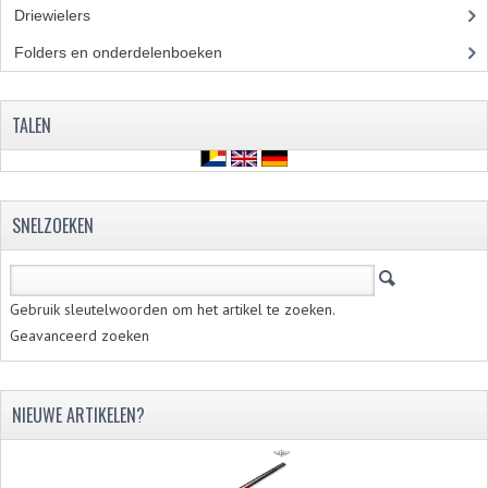
Driewielers
KABELS
Folders en onderdelenboeken
(86)
LAMPEN
TALEN
BA7S
BA9S
E10
SNELZOEKEN
BA15S
BAX15D
Gebruik sleutelwoorden om het artikel te zoeken.
Geavanceerd zoeken
BAY15D
BA20D
NIEUWE ARTIKELEN?
PX15D
LICHTSNOER EN KRIMPKOUS