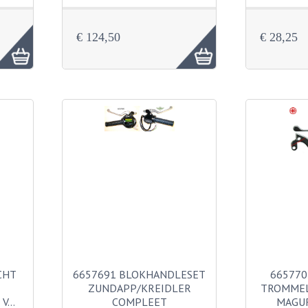
€ 124,50
€ 28,25
CHT
6657691 BLOKHANDLESET
665770
ZUNDAPP/KREIDLER
TROMME
 V…
COMPLEET
MAGU