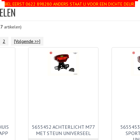
BEL EERST 0622 898280 ANDERS STAAT U VOOR EEN DICHTE DEUR.
ELEN
27
artikelen)
2
[Volgende >>]
HUIS
5655452 ACHTERLICHT M77
5655453
APP
MET STEUN UNIVERSEEL
SPORT
UN