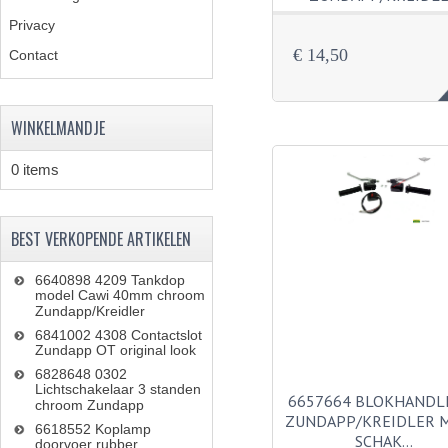
Privacy
€ 14,50
Contact
WINKELMANDJE
0 items
BEST VERKOPENDE ARTIKELEN
6640898 4209 Tankdop
model Cawi 40mm chroom
Zundapp/Kreidler
6841002 4308 Contactslot
Zundapp OT original look
6828648 0302
Lichtschakelaar 3 standen
6657664 BLOKHANDL
chroom Zundapp
ZUNDAPP/KREIDLER M
6618552 Koplamp
SCHAK…
doorvoer rubber