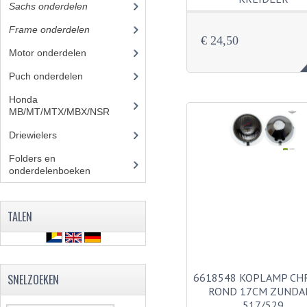
Sachs onderdelen
(30)
Frame onderdelen
(26)
€ 24,50
Motor onderdelen
(4)
Puch onderdelen
Honda
MB/MT/MTX/MBX/NSR
Driewielers
Folders en
onderdelenboeken
(86)
TALEN
6618548 KOPLAMP C
SNELZOEKEN
ROND 17CM ZUNDA
517/529