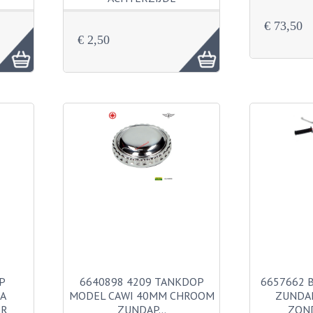
€ 73,50
€ 2,50
P
6640898 4209 TANKDOP
6657662 
RA
MODEL CAWI 40MM CHROOM
ZUNDA
ER
ZUNDAP…
ZON