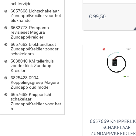
achterzijde
6657668 Lichtschakelaar
Zundapp/Kreidler voor het
€ 99,50
blokhande
6632773 Rempomp
revisieset Magura
Zundapp/kreidler
6657662 Blokhandleset
Zundapp/Kreidler zonder
schakelaars
5638040 KM tellerhuis
zonder klok Zundapp
Kreidler
6825428 0904
Koppelingsgreep Magura
Zundapp oud model
6657669 Knipperlicht
schakelaar
Zundapp/Kreidler voor het
b
6657669 KNIPPERLI
SCHAKELAAR
ZUNDAPP/KREIDLER