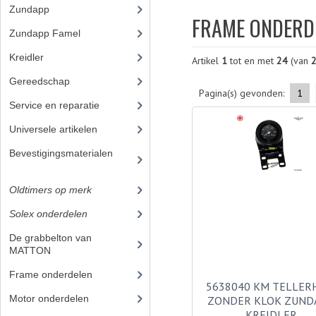
Zundapp
(2591)
FRAME ONDERD
Zundapp Famel
(61)
Kreidler
(648)
Artikel
1
tot en met
24
(van
Gereedschap
(5)
Pagina(s) gevonden:
1
Service en reparatie
(23)
Universele artikelen
(295)
Bevestigingsmaterialen
(12
0)
Oldtimers op merk
(73)
Solex onderdelen
(73)
De grabbelton van
MATTON
(42)
Frame onderdelen
(1)
5638040 KM TELLER
Motor onderdelen
ZONDER KLOK ZUND
KREIDLER