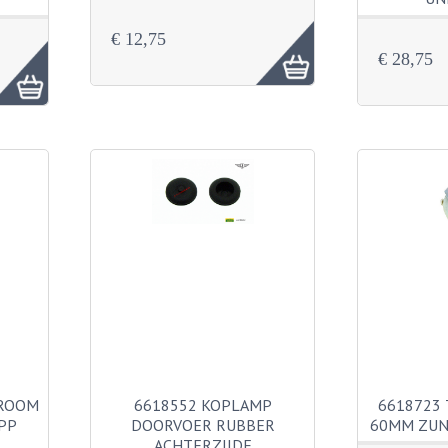
€ 12,75
€ 28,75
HROOM
6618552 KOPLAMP
6618723
PP
DOORVOER RUBBER
60MM ZUN
ACHTERZIJDE