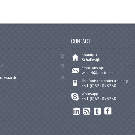
CONTACT
Kaaidijk 1
Schalkwijk
id
Email ons op:
winkel@matton.nl
oorwaarden
Telefonische ondersteuning:
+31 (0)622898280
Whatsapp:
+31 (0)622898280