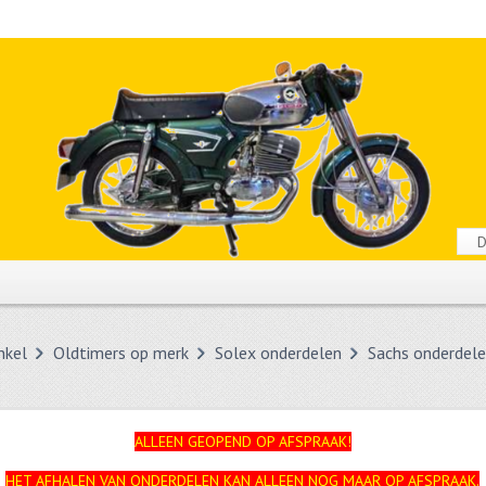
nkel
Oldtimers op merk
Solex onderdelen
Sachs onderdel
ALLEEN GEOPEND OP AFSPRAAK!
HET AFHALEN VAN ONDERDELEN KAN ALLEEN NOG MAAR OP AFSPRAAK.