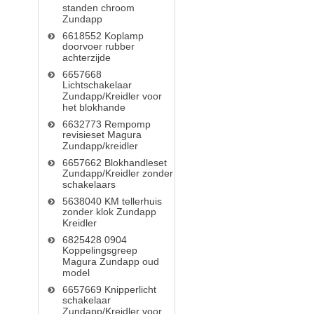
standen chroom
Zundapp
6618552 Koplamp
doorvoer rubber
achterzijde
6657668
Lichtschakelaar
Zundapp/Kreidler voor
het blokhande
6632773 Rempomp
revisieset Magura
Zundapp/kreidler
6657662 Blokhandleset
Zundapp/Kreidler zonder
schakelaars
5638040 KM tellerhuis
zonder klok Zundapp
Kreidler
6825428 0904
Koppelingsgreep
Magura Zundapp oud
model
6657669 Knipperlicht
schakelaar
Zundapp/Kreidler voor