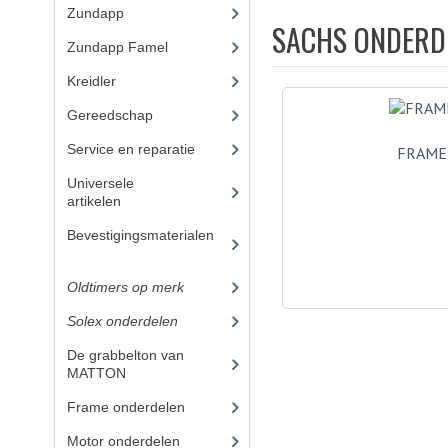
Zundapp
(2591)
SACHS ONDERD
Zundapp Famel
(61)
Kreidler
(648)
Gereedschap
(5)
Service en reparatie
(23)
FRAME
Universele
artikelen
(295)
Bevestigingsmaterialen
(
120)
Oldtimers op merk
(73)
Solex onderdelen
(73)
De grabbelton van
MATTON
(42)
Frame onderdelen
(1)
Motor onderdelen