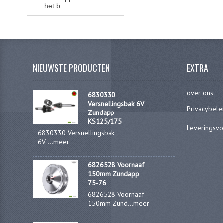
het b
NIEUWSTE PRODUCTEN
EXTRA
over ons
6830330
Versnellingsbak 6V
Privacybele
Zundapp
KS125/175
Leveringsv
6830330 Versnellingsbak
6V ...
meer
6826528 Voornaaf
150mm Zundapp
75-76
6826528 Voornaaf
150mm Zund...
meer