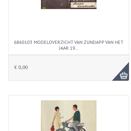
BUDDY SEATS
CRANKS EN STANDAARDS
EMBLEMEN EN STICKERS
FRAMEBEUGELS
6860103 MODELOVERZICHT VAN ZUNDAPP VAN HET
JAAR 19…
KETTINGKASTEN
MOTOROPHANGING
€ 0,00
REMMEN EN WIELEN
AANDRIJVERS EN LAGERS
ASSEN EN BUSSEN
BUITENBANDEN
REMDELEN