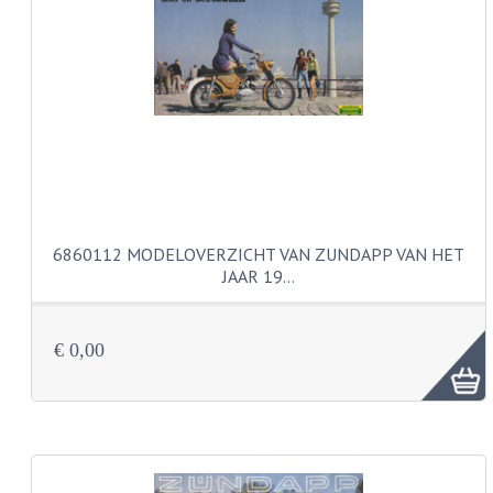
PAKKINGEN
TANDWIELEN
UITLATEN
VERSNELLING
KS100 ONDERDELEN
KS125 ONDERDELEN
6860112 MODELOVERZICHT VAN ZUNDAPP VAN HET
KS175 ONDERDELEN
JAAR 19…
ZUNDAPP FAMEL
€ 0,00
NOS
KREIDLER
MOTORBLOK DELEN