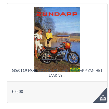
KABELS
LAMPEN
BA7S
BA9S
E10
BA15S
BAX15D
6860119 MODELOVERZICHT VAN ZUNDAPP VAN HET
JAAR 19…
BAY15D
BA20D
€ 0,00
PX15D
LICHTSNOER EN KRIMPKOUS