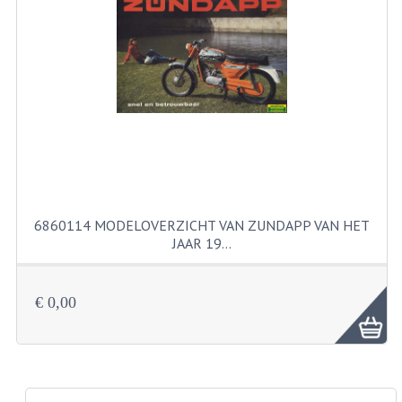
PAKKINGEN
PEDALEN
REVISIESETS
TANDWIELEN
UITLATEN EN BOCHTEN
VERSNELLING EN KOPPELING
6860114 MODELOVERZICHT VAN ZUNDAPP VAN HET
FRAME ONDERDELEN
JAAR 19…
ACHTERBRUG
€ 0,00
BAGAGEDRAGERS EN VOETSTEUNEN
BUDDY SEATS
BUDDY SEAT HOEZEN