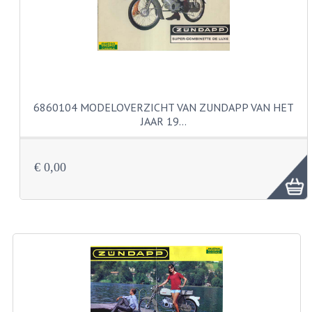
VELGEN EN SPAKEN
ALUMINIUM VELGEN
CHROMEN VELGEN
SPAKEN
6860104 MODELOVERZICHT VAN ZUNDAPP VAN HET
WIELEN DIVERSEN
JAAR 19…
SCHOKBREKERS
€ 0,00
SLOTEN
STUUR EN BEDIENING
COCKPIT ONDERDELEN
HANDELS EN HANDVATTEN
MAGURA BLOKHANDELS