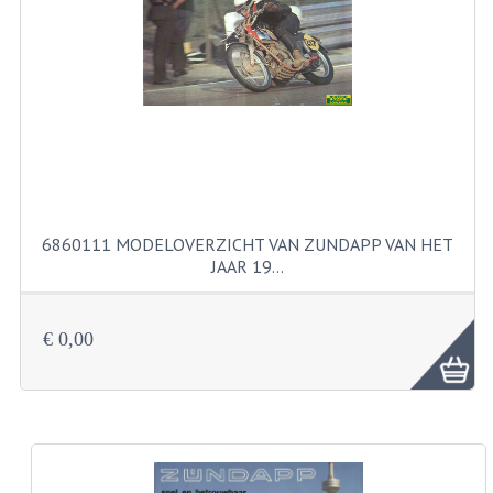
RVS PRODUCTEN
RVS BOUTEN EN MOEREN
DIVERSEN
KS80 KS125 KS175
KS80 ONDERDELEN
6860111 MODELOVERZICHT VAN ZUNDAPP VAN HET
JAAR 19…
KICKSTARTER
KOPPELING
€ 0,00
KRUKASSEN
LAGERS EN KEERRINGEN
ONTSTEKING