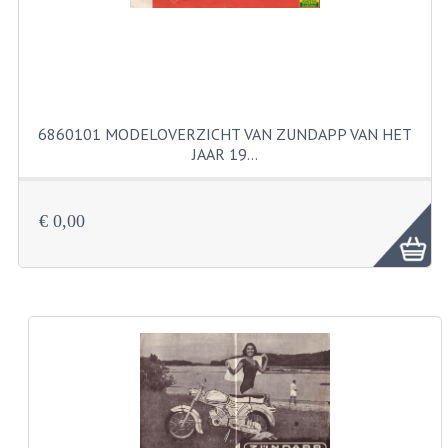
BUITENBANDEN 19"
BUITENBANDEN 21"
BEPLATING
6860101 MODELOVERZICHT VAN ZUNDAPP VAN HET
JAAR 19…
BOUTENSETS
ZUNDAPP 515 RVS
€ 0,00
ZUNDAPP 517 RVS
ZUNDAPP 529 RVS
BUDDY SEATS
BUDDY OVERTREKKEN
BUDDY SEAT ONDERDELEN