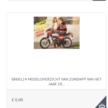
KABEL KLEMBOUT
KABEL HOEDJE
KABEL INSTEEKKIES
KABEL BRUG
KABEL SCHOENTJES
PARKERS EN PLAATSCHROEVEN
TAPEINDEN
VEREN
6860124 MODELOVERZICHT VAN ZUNDAPP VAN HET
SPECIAAL VOOR ZUNDAPP
JAAR 19…
SPECIAAL VOOR KREIDLER
€ 0,00
SPECIAAL VOOR YAMAHA