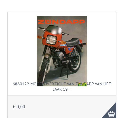
CARROSSERIERINGEN
BOUTEN
CILINDERKOP BOUTEN
LENSKOP BOUTEN
KRUISKOP BOUTEN
ZESKANT BOUTEN
INBUS BOUTEN
OOG BOUTEN
6860122 MODELOVERZICHT VAN ZUNDAPP VAN HET
KABEL ONDERDELEN
JAAR 19…
KABEL STELBOUTEN
€ 0,00
KABEL NIPPELS