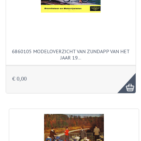
KABELS
SPIEGELS
STUREN
TELLER ONDERDELEN
6860105 MODELOVERZICHT VAN ZUNDAPP VAN HET
TELLERS COMPLEET
JAAR 19…
SPATBORDEN EN KENTEKENPLATEN
€ 0,00
TANK
VERLICHTING EN ELEKTRA
ACCU'S EN CLAXONS
ACHTERLICHTEN
KABELBOMEN