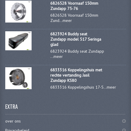
6826528 Voornaaf 150mm
Zundapp 75-76
6826528 Voornaaf 150mm
Zund...
meer
6823924 Buddy seat
Zundapp model 517 Seringa
glad
6823924 Buddy seat Zundapp
...
meer
6833316 Koppelingshuis met
rechte vertanding Jasil
Zundapp KS80
6833316 Koppelingshuis 17-5...
meer
EXTRA
over ons
Privacybeleid