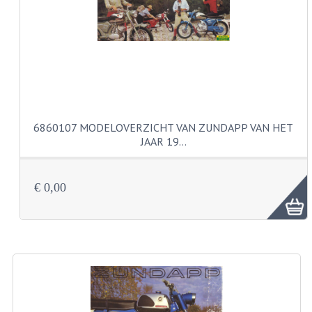
CARBURATEURS
SPROEIERSET BING 26MM
SPROEIERSET BING KLEIN 44-021
SPROEIERSET BING KLEIN NT 44-031
6860107 MODELOVERZICHT VAN ZUNDAPP VAN HET
SPROEIERSET BING ZESKANT 44-051
JAAR 19…
SPROEIERSET MIKUNI ZESKANT
CARTERDELEN
€ 0,00
CILINDERS EN ZUIGERS
CILINDERKITS
CILINDERKOPPEN
ZUIGERS EN ZUIGERVEREN