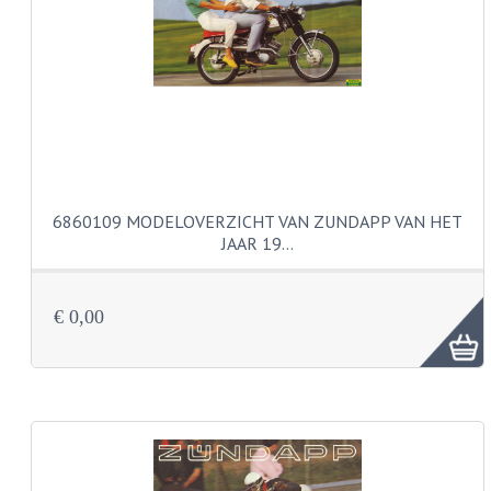
PEDALEN
SPRUITSTUKKEN EN RUBBERS
TANDWIELEN
ACHTERTANDWIELEN
VOORTANDWIELEN
6860109 MODELOVERZICHT VAN ZUNDAPP VAN HET
JAAR 19…
UITLATEN EN BOCHTEN
UITLATEN
€ 0,00
UITLAATBOCHTEN
UITLAATONDERDELEN
VERSNELLING EN KOPPELING
KOPPELING ONDERDELEN