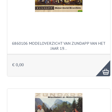
KOPLAMPEN
RICHTINGAANWIJZERS
SCHAKELAARS
VOORVORK ONDERDELEN
6860106 MODELOVERZICHT VAN ZUNDAPP VAN HET
VOORVORK COMPLEET
JAAR 19…
VOORVORK 517
€ 0,00
VOORVORK 529 TROMMEL
VOORVORK 530 SCHIJFREM
MOTORBLOK DELEN
CARBURATEURDELEN
CARBURATEURS EN SPROEIERS