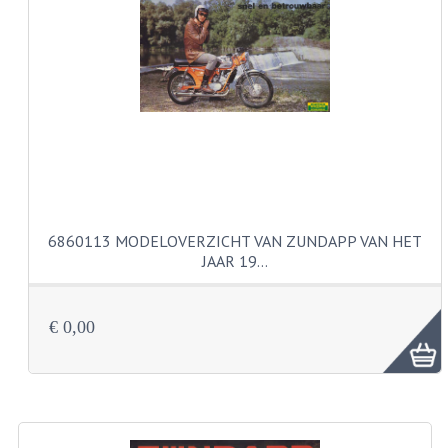
CARBURATEURS EN SPROEIERS
SPROEIERSET MIKUNI ZESKANT
SPROEIERSET BING KLEIN 44-021
SPROEIERSET BING KLEIN NT 44-031
SPROEIERSET BING ZESKANT 44-051
CARTERDELEN
6860113 MODELOVERZICHT VAN ZUNDAPP VAN HET
CILINDERS EN ZUIGERS
JAAR 19…
KETTINGEN
€ 0,00
KRUKASSEN
LAGERS EN KEERRINGEN
ONTSTEKINGSDELEN