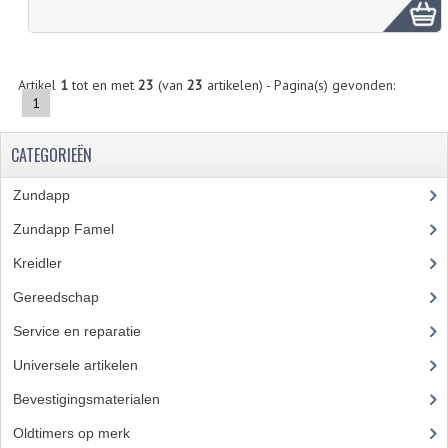
FRAME ONDERDELEN
MOTORBLOK ONDERDELEN
Artikel
1
tot en met
23
(van
23
artikelen) - Pagina(s) gevonden:
1
DRIEWIELERS
FOLDERS EN ONDERDELENBOEKEN
CATEGORIEËN
MODELOVERZICHTEN PER JAAR
Zundapp
(2590)
Zundapp Famel
(61)
ONDERDELENBOEKEN
Kreidler
(648)
ELECTRISCHE SCHEMA'S
Gereedschap
(5)
ACCOUNT
Service en reparatie
(23)
CONTACT
Universele artikelen
(295)
Bevestigingsmaterialen
(120)
Oldtimers op merk
(73)