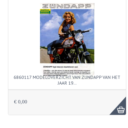
KABELS
SPIEGELS
STUREN
TELLER ONDERDELEN
TELLERS COMPLEET
TANK
6860117 MODELOVERZICHT VAN ZUNDAPP VAN HET
VERLICHTING EN ELEKTRA
JAAR 19…
ACCU'S EN CLAXONS
ACHTERLICHTEN
€ 0,00
KABELBOMEN
KOPLAMPEN