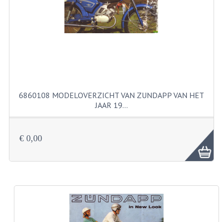
FILTERS EN TRECHTERS
KETTINGEN
KRUKASSEN
LAGERS EN KEERRINGEN
KEERRINGSETS
6860108 MODELOVERZICHT VAN ZUNDAPP VAN HET
JAAR 19…
LAGERS EN LAGERSETS
ONTSTEKINGSDELEN
€ 0,00
BOUGIE EN BOUGIEDOP
ELECTRONISCHE ONTSTEKING
PUNTEN ONTSTEKING
PAKKINGEN