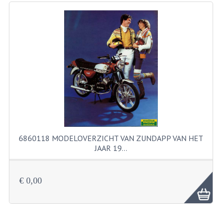
RICHTINGAANWIJZERS
SCHAKELAARS
VOORVORK
GEREEDSCHAP
SERVICE EN REPARATIE
REVISIE ZUNDAPP MOTORBLOK
REVISIE KREIDLER MOTORBLOK
6860118 MODELOVERZICHT VAN ZUNDAPP VAN HET
JAAR 19…
SPAKEN VAN WIELEN
UNIVERSELE ARTIKELEN
€ 0,00
BINNENBANDEN 16-23"
BOUGIES