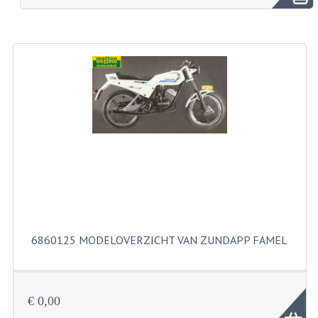
BROMFIETSEN OVERIG
OUDE VOORRAAD
OLDTIMERS OP MERK
SOLEX ONDERDELEN
DE GRABBELTON VAN MATTON
ALLERLEI GEBRUIKTE ONDERDELEN
FRAMEDELEN
TANKS
6860125 MODELOVERZICHT VAN ZUNDAPP FAMEL
KREIDLER ONDERDELEN GEBRUIKT
MOTORBLOKKEN DIVERSE MERKEN
€ 0,00
PUCH/TOMOS ONDERDELEN GEBRUIKT