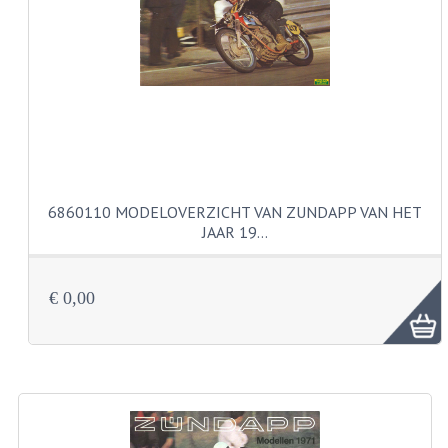
VERSNELLING ONDERDELEN
REVISIESETS
REVISIE 3 BAK HAND
REVISIE 3 BAK VOET
REVISIE 4 BAK VOET
6860110 MODELOVERZICHT VAN ZUNDAPP VAN HET
JAAR 19…
REVISIE 5 BAK VOET
REVISIE KS80/314 MOTORBLOK
€ 0,00
REVISIE KS125/285 MOTORBLOK
OVERIG
WATERKOELING
KS50 KOPLAMPHUIS