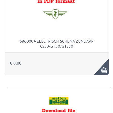
KABELS
SPIEGELS
STUREN
TELLER ONDERDELEN
6860004 ELECTRISCH SCHEMA ZUNDAPP
TELLERS COMPLEET
CS50/GT50/GTS50
SPATBORDEN EN KENTEKENPLATEN
€ 0,00
TANK
VERLICHTING EN ELEKTRA
ACCU'S EN CLAXONS
ACHTERLICHTEN
KABELBOMEN