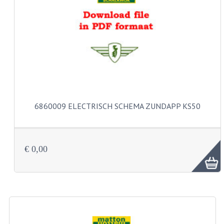
VERSNELLING ONDERDELEN
REVISIESETS
REVISIE 3 BAK HAND
REVISIE 3 BAK VOET
REVISIE 4 BAK VOET
6860009 ELECTRISCH SCHEMA ZUNDAPP KS50
REVISIE 5 BAK VOET
REVISIE KS80/314 MOTORBLOK
€ 0,00
REVISIE KS125/285 MOTORBLOK
OVERIG
WATERKOELING
KS50 KOPLAMPHUIS