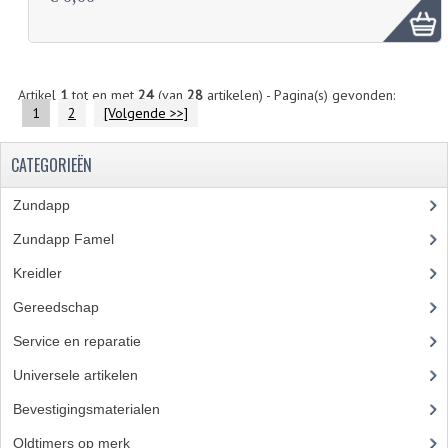
Artikel
1
tot en met
24
(van
28
artikelen) - Pagina(s) gevonden:
1
2
[Volgende >>]
CATEGORIEËN
Zundapp
(2591)
Zundapp Famel
(61)
Kreidler
(648)
Gereedschap
(5)
Service en reparatie
(23)
Universele artikelen
(295)
Bevestigingsmaterialen
(120)
Oldtimers op merk
(73)