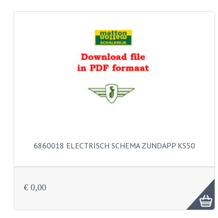
REMLEIDINGEN
SCHOKBREKERS
SMEERMIDDELEN
SPROEIERS
SPROEIERSET BING 26MM
SPROEIERSET BING 33MM
SPROEIERSET BING 6 KANT 44-051
6860018 ELECTRISCH SCHEMA ZUNDAPP KS50
SPROEIERSET MIKUNI ZESKANT
SPROEIERSET BING NT 44-031
€ 0,00
SPROEIERSET BING KLEIN 44-021