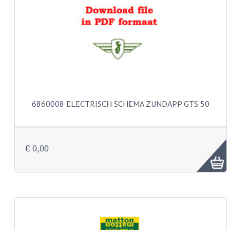
PEDALEN
SPRUITSTUKKEN EN RUBBERS
TANDWIELEN
ACHTERTANDWIELEN
VOORTANDWIELEN
6860008 ELECTRISCH SCHEMA ZUNDAPP GTS 50
UITLATEN EN BOCHTEN
UITLATEN
€ 0,00
UITLAATBOCHTEN
UITLAATONDERDELEN
VERSNELLING EN KOPPELING
KOPPELING ONDERDELEN