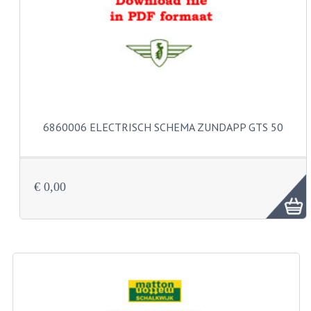
CARBURATEURS
SPROEIERSET BING 26MM
SPROEIERSET BING KLEIN 44-021
SPROEIERSET BING KLEIN NT 44-031
6860006 ELECTRISCH SCHEMA ZUNDAPP GTS 50
SPROEIERSET BING ZESKANT 44-051
SPROEIERSET MIKUNI ZESKANT
CARTERDELEN
€ 0,00
CILINDERS EN ZUIGERS
CILINDERKITS
CILINDERKOPPEN
ZUIGERS EN ZUIGERVEREN