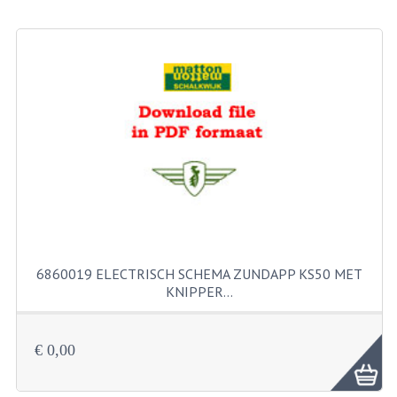
BEVESTIGINGSMATERIALEN
RVS
MOEREN
MOEREN
BORGMOEREN
DOPMOEREN
FLENSMOEREN
RINGEN
6860019 ELECTRISCH SCHEMA ZUNDAPP KS50 MET
KNIPPER…
BORGRINGEN
ONDERLEGRINGEN
€ 0,00
VEERRINGEN