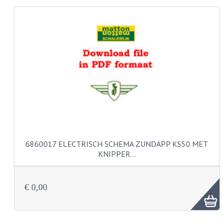
KABELS
LAMPEN
BA7S
BA9S
E10
BA15S
BAX15D
6860017 ELECTRISCH SCHEMA ZUNDAPP KS50 MET
KNIPPER…
BAY15D
BA20D
€ 0,00
PX15D
LICHTSNOER EN KRIMPKOUS