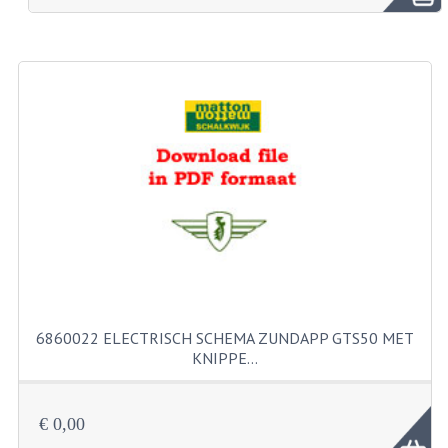
BROMFIETSEN OVERIG
OUDE VOORRAAD
OLDTIMERS OP MERK
SOLEX ONDERDELEN
DE GRABBELTON VAN MATTON
ALLERLEI GEBRUIKTE ONDERDELEN
FRAMEDELEN
TANKS
6860022 ELECTRISCH SCHEMA ZUNDAPP GTS50 MET
KREIDLER ONDERDELEN GEBRUIKT
KNIPPE…
MOTORBLOKKEN DIVERSE MERKEN
€ 0,00
PUCH/TOMOS ONDERDELEN GEBRUIKT