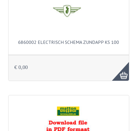
BUDDY SEATS
CRANKS EN STANDAARDS
EMBLEMEN EN STICKERS
FRAMEBEUGELS
6860002 ELECTRISCH SCHEMA ZUNDAPP KS 100
KETTINGKASTEN
MOTOROPHANGING
€ 0,00
REMMEN EN WIELEN
AANDRIJVERS EN LAGERS
ASSEN EN BUSSEN
BUITENBANDEN
REMDELEN