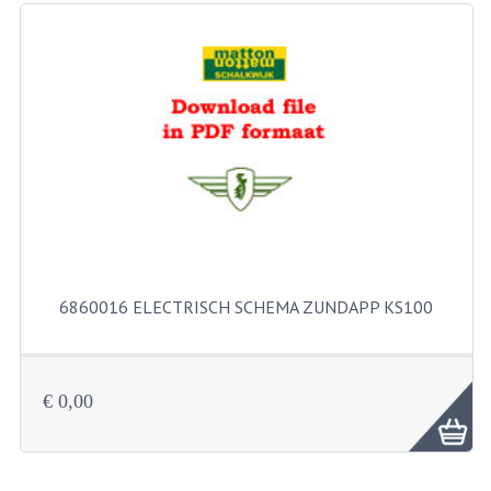
RICHTINGAANWIJZERS
SCHAKELAARS
VOORVORK
GEREEDSCHAP
SERVICE EN REPARATIE
REVISIE ZUNDAPP MOTORBLOK
REVISIE KREIDLER MOTORBLOK
6860016 ELECTRISCH SCHEMA ZUNDAPP KS100
SPAKEN VAN WIELEN
UNIVERSELE ARTIKELEN
€ 0,00
BINNENBANDEN 16-23"
BOUGIES