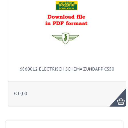
CARBURATEURS EN SPROEIERS
SPROEIERSET MIKUNI ZESKANT
SPROEIERSET BING KLEIN 44-021
SPROEIERSET BING KLEIN NT 44-031
SPROEIERSET BING ZESKANT 44-051
CARTERDELEN
6860012 ELECTRISCH SCHEMA ZUNDAPP CS50
CILINDERS EN ZUIGERS
KETTINGEN
€ 0,00
KRUKASSEN
LAGERS EN KEERRINGEN
ONTSTEKINGSDELEN