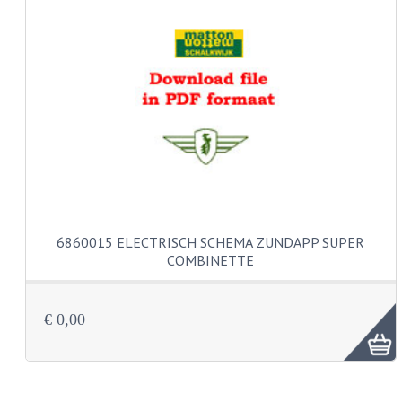
KABELS
SPIEGELS
STUREN
TELLER ONDERDELEN
TELLERS COMPLEET
TANK
6860015 ELECTRISCH SCHEMA ZUNDAPP SUPER
VERLICHTING EN ELEKTRA
COMBINETTE
ACCU'S EN CLAXONS
ACHTERLICHTEN
€ 0,00
KABELBOMEN
KOPLAMPEN