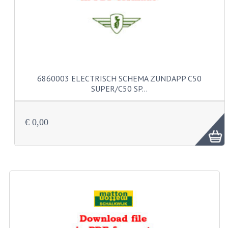
VELGEN EN SPAKEN
ALUMINIUM VELGEN
CHROMEN VELGEN
SPAKEN
6860003 ELECTRISCH SCHEMA ZUNDAPP C50
WIELEN DIVERSEN
SUPER/C50 SP…
SCHOKBREKERS
€ 0,00
SLOTEN
STUUR EN BEDIENING
COCKPIT ONDERDELEN
HANDELS EN HANDVATTEN
MAGURA BLOKHANDELS