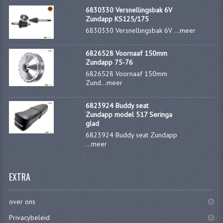
6830330 Versnellingsbak 6V
Zundapp KS125/175
6830330 Versnellingsbak 6V ...
meer
6826528 Voornaaf 150mm
Zundapp 75-76
6826528 Voornaaf 150mm
Zund...
meer
6823924 Buddy seat
Zundapp model 517 Seringa
glad
6823924 Buddy seat Zundapp
...
meer
EXTRA
over ons
Privacybeleid