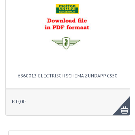
PAKKINGEN
PEDALEN
REVISIESETS
TANDWIELEN
UITLATEN EN BOCHTEN
VERSNELLING EN KOPPELING
6860013 ELECTRISCH SCHEMA ZUNDAPP CS50
FRAME ONDERDELEN
ACHTERBRUG
€ 0,00
BAGAGEDRAGERS EN VOETSTEUNEN
BUDDY SEATS
BUDDY SEAT HOEZEN