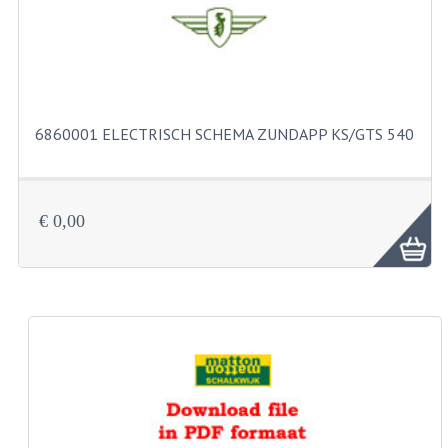
BUITENBANDEN 19"
BUITENBANDEN 21"
BEPLATING
6860001 ELECTRISCH SCHEMA ZUNDAPP KS/GTS 540
BOUTENSETS
ZUNDAPP 515 RVS
€ 0,00
ZUNDAPP 517 RVS
ZUNDAPP 529 RVS
BUDDY SEATS
BUDDY OVERTREKKEN
BUDDY SEAT ONDERDELEN