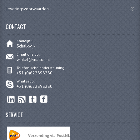
Leveringsvoorwaarden
CONTACT
Kaaidijk 1
Schalkwijk
Email ons op:
winkel@matton.nl
Telefonische ondersteuning:
+31 (0)622898280
Whatsapp:
+31 (0)622898280
SERVICE