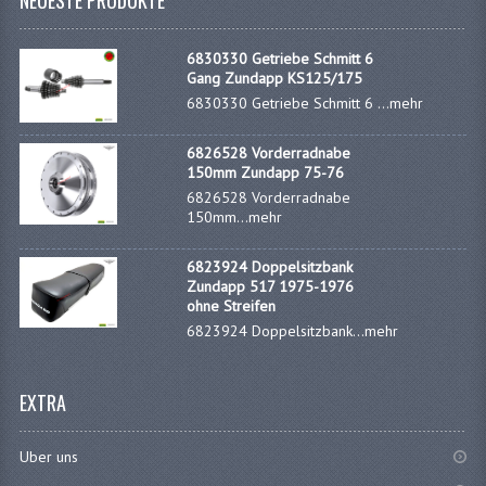
NEUESTE PRODUKTE
AUSPUFFE
6830330 Getriebe Schmitt 6
AUSPUFFKRUMMER
Gang Zundapp KS125/175
6830330 Getriebe Schmitt 6 ...
mehr
AUSPUFFTEILE
6826528 Vorderradnabe
DICHTUNGEN
150mm Zundapp 75-76
6826528 Vorderradnabe
FILTERS UND TEILE
150mm...
mehr
GEHAÜSETEILE
6823924 Doppelsitzbank
Zundapp 517 1975-1976
KETTEN
ohne Streifen
6823924 Doppelsitzbank...
mehr
KETTENRITZEL UND RÄDER
ZAHNRADER HINTEN
EXTRA
ZAHNRADER VORNE
Uber uns
KICKSTARTER