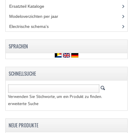
ZUNDAPP 529 EDELSTAHL
Ersatzteil Kataloge
(35)
SCHWINGE
Modeloverzichten per jaar
(23)
SITZBÄNKE
Electrische schema's
(28)
SITZBAENKE
SPRACHEN
SITZBANKTEILE
SITZBANKUEBERZUEGE
SCHNELLSUCHE
UNTERZUGSATZE
LENKER ARMATUREN
Verwenden Sie Stichworte, um ein Produkt zu finden.
COCKPIT TEILE
erweiterte Suche
HEBELS UND GRIFFBESAETZE
MAGURA BLOCKGRIFFE
NEUE PRODUKTE