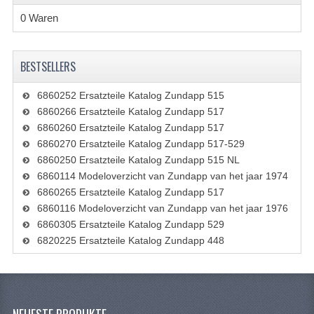
RUCKLEUCHTE
0 Waren
SCHALTER
BESTSELLERS
SCHEINWERFER
6860252 Ersatzteile Katalog Zundapp 515
GABEL VORNE TEILE
6860266 Ersatzteile Katalog Zundapp 517
VORDERGABEL GANZ
6860260 Ersatzteile Katalog Zundapp 517
6860270 Ersatzteile Katalog Zundapp 517-529
VORDERGABEL 517
6860250 Ersatzteile Katalog Zundapp 515 NL
6860114 Modeloverzicht van Zundapp van het jaar 1974
VORDERRADGABEL 529
6860265 Ersatzteile Katalog Zundapp 517
6860116 Modeloverzicht van Zundapp van het jaar 1976
VORDERRADGABEL 530 SCHEIBEBREMSE
6860305 Ersatzteile Katalog Zundapp 529
MOTORTEILE
6820225 Ersatzteile Katalog Zundapp 448
ANSAUGSTÜTZE
AUSPÜFFE UND KRÜMMER