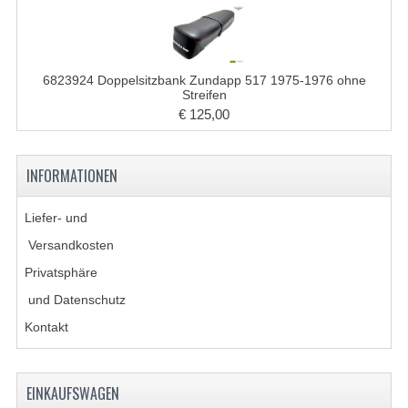
LENKER
SPIEGEL
6823924 Doppelsitzbank Zundapp 517 1975-1976 ohne
TACHOMETERTEILE
Streifen
€ 125,00
TACHOS
ZÜGE
INFORMATIONEN
SCHUTZBLECHE UND KENNZEICHENTRAG
Liefer- und
BENZINTANK
Versandkosten
ELEKTRISCHE AUSRÜSTUNG
Privatsphäre
und Datenschutz
BATTERIEN UND HUPE
Kontakt
BLINKER
KABELSÄTZE
EINKAUFSWAGEN