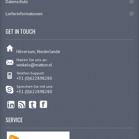
Datenschutz
KUGELLAGER UND WELLENDICHTRINGE
Lieferinformationen
KUGELLAGERS UND KUGELLAGERSATZE
GET IN TOUCH
WELLENDICHTUNGSATZE
KURBELWELLE
Hilversum, Niederlande
SCHALTUNG UND KUPPLUNG
Mailen Sie uns an:
winkelo@matton.nl
KUPPLUNGTEILE
Telefon-Support:
+31 (0)622898280
SCHALTUNGTEILE
Sprechen Sie mit uns:
+31 (0)622898280
VERGASER UND DÜSEN
DÜSENSATZ BING 26MM
SERVICE
VERGASER
DÜSENSATZ BING 44-021