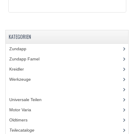
SCHLAUCHE 16-21"
REIFEN
REIFEN 16"
KATEGORIEN
REIFEN 17"
Zundapp
(2591)
REIFEN 18"
Zundapp Famel
(61)
REIFEN 19"
Kreidler
(648)
REIFEN 21"
Werkzeuge
(5)
SCHLOSSER
(23)
SCHRAUBENSÄTZE
Universale Teilen
(295)
Motor Varia
(120)
ZUNDAPP 515 EDELSTAHL
Oldtimers
(73)
ZUNDAPP 517 EDELSTAHL
Teilecataloge
(86)