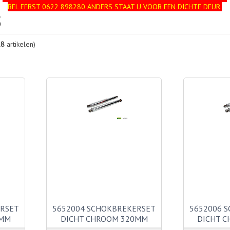
BEL EERST 0622 898280 ANDERS STAAT U VOOR EEN DICHTE DEUR.
S
18
artikelen)
ERSET
5652004 SCHOKBREKERSET
5652006 
0MM
DICHT CHROOM 320MM
DICHT 