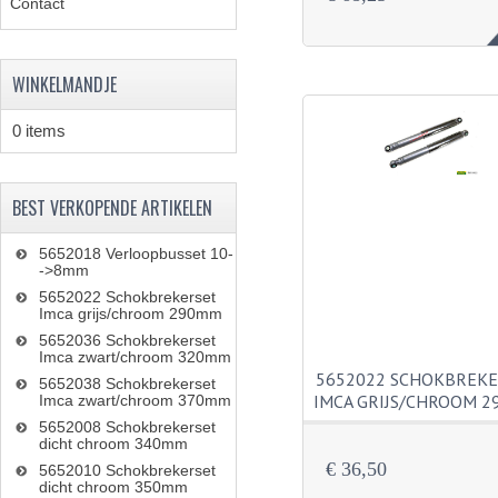
Contact
WINKELMANDJE
0 items
BEST VERKOPENDE ARTIKELEN
5652018 Verloopbusset 10-
->8mm
5652022 Schokbrekerset
Imca grijs/chroom 290mm
5652036 Schokbrekerset
Imca zwart/chroom 320mm
5652022 SCHOKBREK
5652038 Schokbrekerset
IMCA GRIJS/CHROOM 
Imca zwart/chroom 370mm
5652008 Schokbrekerset
dicht chroom 340mm
€ 36,50
5652010 Schokbrekerset
dicht chroom 350mm