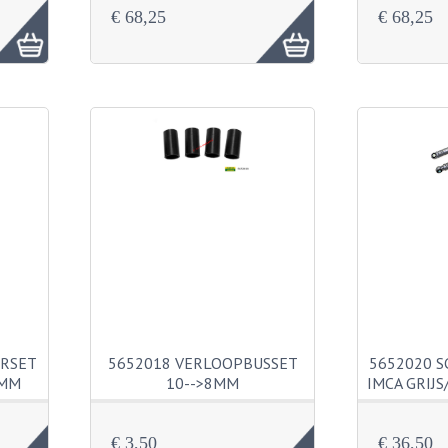
€ 68,25
€ 68,25
ERSET
5652018 VERLOOPBUSSET
5652020 
0MM
10-->8MM
IMCA GRIJ
€ 3,50
€ 36,50