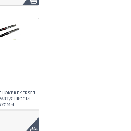
SCHOKBREKERSET
WART/CHROOM
370MM