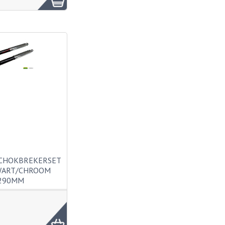
SCHOKBREKERSET
WART/CHROOM
290MM