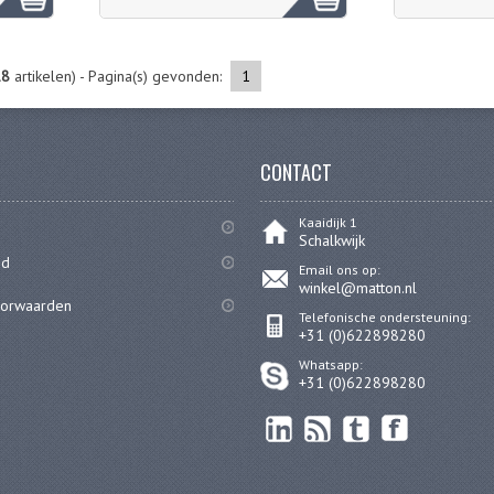
18
artikelen) - Pagina(s) gevonden:
1
CONTACT
Kaaidijk 1
Schalkwijk
id
Email ons op:
winkel@matton.nl
oorwaarden
Telefonische ondersteuning:
+31 (0)622898280
Whatsapp:
+31 (0)622898280