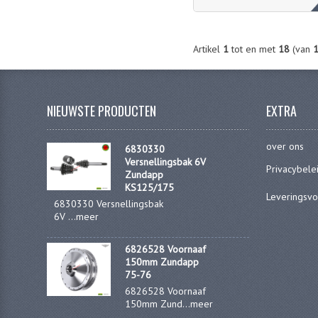
Artikel
1
tot en met
18
(van
NIEUWSTE PRODUCTEN
EXTRA
over ons
6830330
Versnellingsbak 6V
Privacybele
Zundapp
KS125/175
Leveringsv
6830330 Versnellingsbak
6V ...
meer
6826528 Voornaaf
150mm Zundapp
75-76
6826528 Voornaaf
150mm Zund...
meer