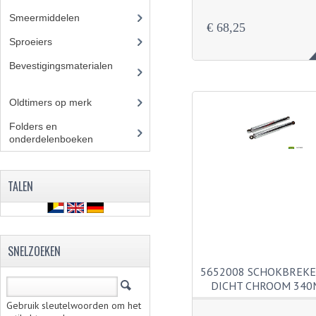
Smeermiddelen
(25)
€ 68,25
Sproeiers
(39)
Bevestigingsmaterialen
(12
0)
Oldtimers op merk
(73)
Folders en
onderdelenboeken
(86)
TALEN
SNELZOEKEN
5652008 SCHOKBREK
DICHT CHROOM 34
Gebruik sleutelwoorden om het