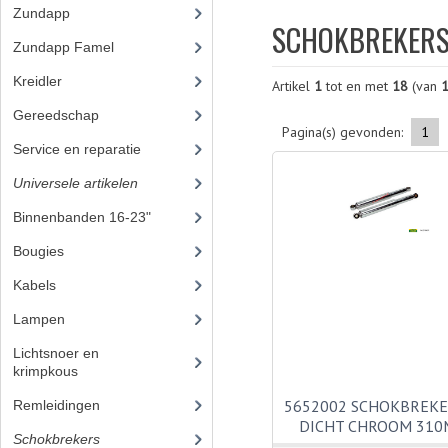
Zundapp
(2591)
SCHOKBREKER
Zundapp Famel
(61)
Kreidler
(648)
Artikel
1
tot en met
18
(van
Gereedschap
(5)
Pagina(s) gevonden:
1
Service en reparatie
(23)
Universele artikelen
(295)
Binnenbanden 16-23"
(35)
Bougies
(24)
Kabels
(28)
Lampen
(50)
Lichtsnoer en
krimpkous
(23)
5652002 SCHOKBREK
Remleidingen
(28)
DICHT CHROOM 31
Schokbrekers
(18)