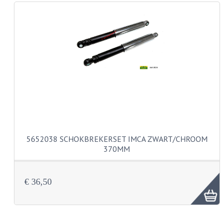
REMLEIDINGEN
SCHOKBREKERS
SMEERMIDDELEN
SPROEIERS
SPROEIERSET BING 26MM
SPROEIERSET BING 33MM
5652038 SCHOKBREKERSET IMCA ZWART/CHROOM
SPROEIERSET BING 6 KANT 44-051
370MM
SPROEIERSET MIKUNI ZESKANT
€ 36,50
SPROEIERSET BING NT 44-031
SPROEIERSET BING KLEIN 44-021