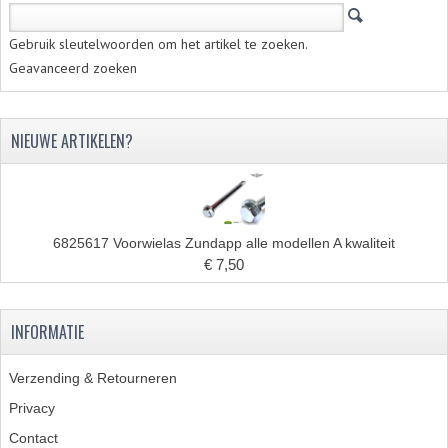
KABEL KLEMBOUT
Gebruik sleutelwoorden om het artikel te zoeken.
KABEL HOEDJE
Geavanceerd zoeken
KABEL INSTEEKKIES
KABEL BRUG
NIEUWE ARTIKELEN?
KABEL SCHOENTJES
PARKERS EN PLAATSCHROEVEN
6825617 Voorwielas Zundapp alle modellen A kwaliteit
TAPEINDEN
€ 7,50
VEREN
INFORMATIE
SPECIAAL VOOR ZUNDAPP
Verzending & Retourneren
SPECIAAL VOOR KREIDLER
Privacy
SPECIAAL VOOR YAMAHA
Contact