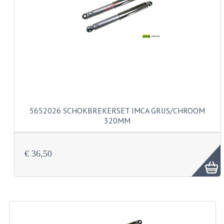
CARBURATEURS EN SPROEIERS
SPROEIERSET MIKUNI ZESKANT
SPROEIERSET BING KLEIN 44-021
SPROEIERSET BING KLEIN NT 44-031
SPROEIERSET BING ZESKANT 44-051
CARTERDELEN
5652026 SCHOKBREKERSET IMCA GRIJS/CHROOM
320MM
CILINDERS EN ZUIGERS
KETTINGEN
€ 36,50
KRUKASSEN
LAGERS EN KEERRINGEN
ONTSTEKINGSDELEN