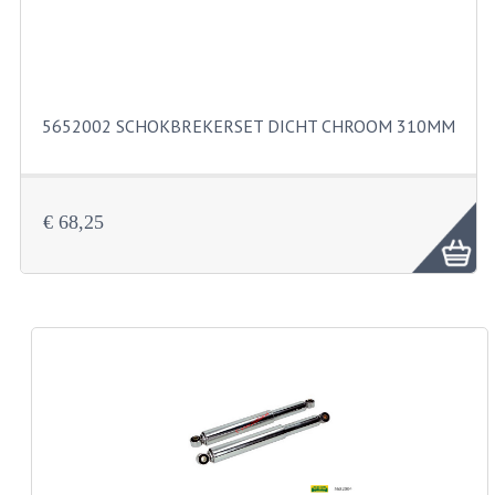
BUITENBANDEN 19"
BUITENBANDEN 21"
5652002 SCHOKBREKERSET DICHT CHROOM 310MM
BEPLATING
BOUTENSETS
€ 68,25
ZUNDAPP 515 RVS
ZUNDAPP 517 RVS
ZUNDAPP 529 RVS
BUDDY SEATS
BUDDY OVERTREKKEN
BUDDY SEAT ONDERDELEN