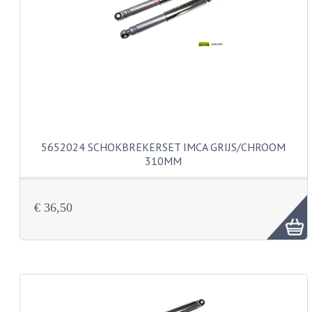
PAKKINGEN
TANDWIELEN
UITLATEN
VERSNELLING
KS100 ONDERDELEN
KS125 ONDERDELEN
5652024 SCHOKBREKERSET IMCA GRIJS/CHROOM
310MM
KS175 ONDERDELEN
ZUNDAPP FAMEL
€ 36,50
NOS
KREIDLER
MOTORBLOK DELEN