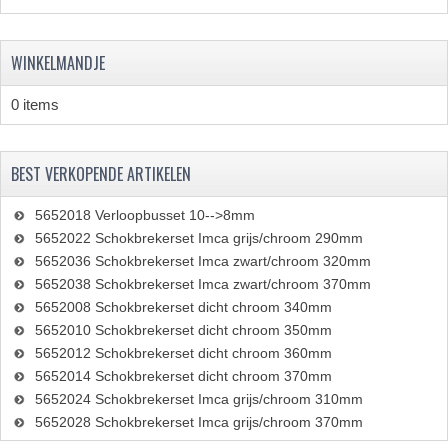
BROMFIETSEN OVERIG
OUDE VOORRAAD
WINKELMANDJE
OLDTIMERS OP MERK
0 items
SOLEX ONDERDELEN
BEST VERKOPENDE ARTIKELEN
DE GRABBELTON VAN MATTON
5652018 Verloopbusset 10-->8mm
ALLERLEI GEBRUIKTE ONDERDELEN
5652022 Schokbrekerset Imca grijs/chroom 290mm
5652036 Schokbrekerset Imca zwart/chroom 320mm
FRAMEDELEN
5652038 Schokbrekerset Imca zwart/chroom 370mm
TANKS
5652008 Schokbrekerset dicht chroom 340mm
5652010 Schokbrekerset dicht chroom 350mm
KREIDLER ONDERDELEN GEBRUIKT
5652012 Schokbrekerset dicht chroom 360mm
5652014 Schokbrekerset dicht chroom 370mm
MOTORBLOKKEN DIVERSE MERKEN
5652024 Schokbrekerset Imca grijs/chroom 310mm
5652028 Schokbrekerset Imca grijs/chroom 370mm
PUCH/TOMOS ONDERDELEN GEBRUIKT