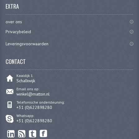
EXTRA
FRAME ONDERDELEN
MOTORBLOK ONDERDELEN
over ons
Privacybeleid
DRIEWIELERS
Leveringsvoorwaarden
FOLDERS EN ONDERDELENBOEKEN
MODELOVERZICHTEN PER JAAR
CONTACT
ONDERDELENBOEKEN
Kaaidijk 1
Schalkwijk
ELECTRISCHE SCHEMA'S
Email ons op:
winkel@matton.nl
ACCOUNT
Telefonische ondersteuning:
+31 (0)622898280
CONTACT
Whatsapp:
+31 (0)622898280