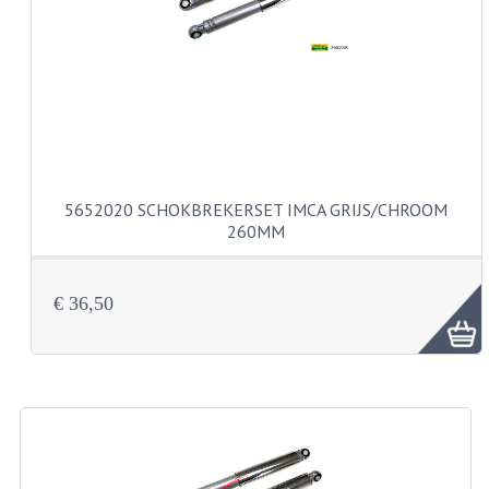
VERSNELLING ONDERDELEN
REVISIESETS
REVISIE 3 BAK HAND
REVISIE 3 BAK VOET
5652020 SCHOKBREKERSET IMCA GRIJS/CHROOM
REVISIE 4 BAK VOET
260MM
REVISIE 5 BAK VOET
€ 36,50
REVISIE KS80/314 MOTORBLOK
REVISIE KS125/285 MOTORBLOK
OVERIG
WATERKOELING
KS50 KOPLAMPHUIS