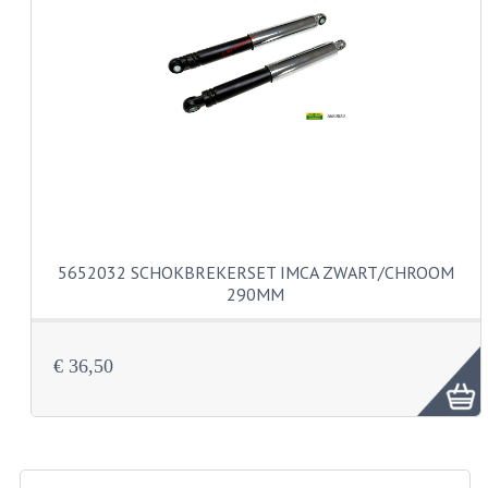
KABELS
SPIEGELS
STUREN
TELLER ONDERDELEN
TELLERS COMPLEET
TANK
5652032 SCHOKBREKERSET IMCA ZWART/CHROOM
290MM
VERLICHTING EN ELEKTRA
ACCU'S EN CLAXONS
€ 36,50
ACHTERLICHTEN
KABELBOMEN
KOPLAMPEN