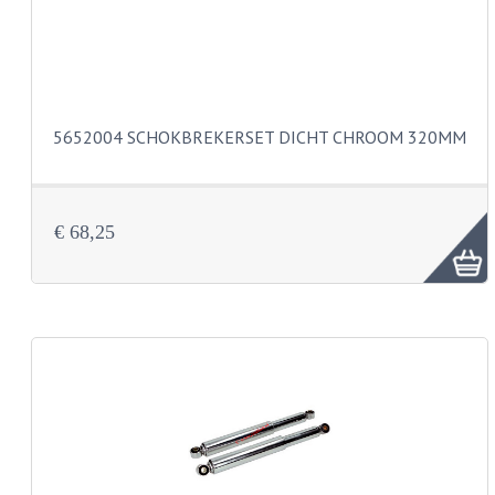
BUDDY SEATS
CRANKS EN STANDAARDS
EMBLEMEN EN STICKERS
FRAMEBEUGELS
5652004 SCHOKBREKERSET DICHT CHROOM 320MM
KETTINGKASTEN
MOTOROPHANGING
€ 68,25
REMMEN EN WIELEN
AANDRIJVERS EN LAGERS
ASSEN EN BUSSEN
BUITENBANDEN
REMDELEN