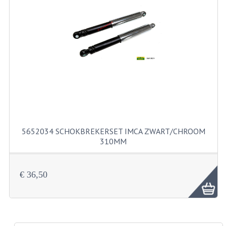
RICHTINGAANWIJZERS
SCHAKELAARS
VOORVORK
GEREEDSCHAP
SERVICE EN REPARATIE
REVISIE ZUNDAPP MOTORBLOK
5652034 SCHOKBREKERSET IMCA ZWART/CHROOM
REVISIE KREIDLER MOTORBLOK
310MM
SPAKEN VAN WIELEN
€ 36,50
UNIVERSELE ARTIKELEN
BINNENBANDEN 16-23"
BOUGIES