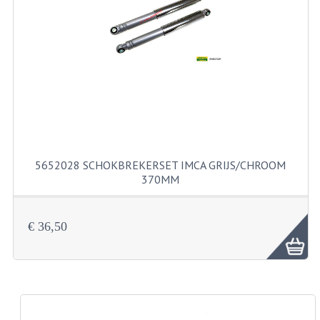
PAKKINGEN
PEDALEN
REVISIESETS
TANDWIELEN
UITLATEN EN BOCHTEN
VERSNELLING EN KOPPELING
5652028 SCHOKBREKERSET IMCA GRIJS/CHROOM
370MM
FRAME ONDERDELEN
ACHTERBRUG
€ 36,50
BAGAGEDRAGERS EN VOETSTEUNEN
BUDDY SEATS
BUDDY SEAT HOEZEN