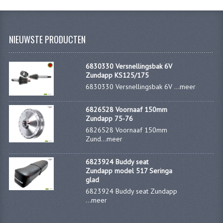
ZUNDAPP ONDERDELEN GEBRUIKT
FRAME DELEN
NIEUWSTE PRODUCTEN
REMDELEN GEBRUIKT
6830330 Versnellingsbak 6V
CADEAUTIPS (NIET ACTIEF)
Zundapp KS125/175
6830330 Versnellingsbak 6V ...
meer
FRAME ONDERDELEN
6826528 Voornaaf 150mm
MOTOR ONDERDELEN
Zundapp 75-76
6826528 Voornaaf 150mm
SACHS ONDERDELEN
Zund...
meer
FRAME ONDERDELEN
6823924 Buddy seat
Zundapp model 517 Seringa
MOTOR ONDERDELEN
glad
6823924 Buddy seat Zundapp
PUCH ONDERDELEN
...
meer
HONDA MB/MT/MTX/MBX/NSR