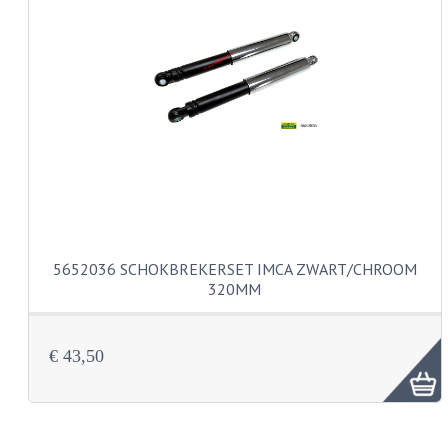
KABELS
LAMPEN
BA7S
BA9S
E10
BA15S
5652036 SCHOKBREKERSET IMCA ZWART/CHROOM
BAX15D
320MM
BAY15D
€ 43,50
BA20D
PX15D
LICHTSNOER EN KRIMPKOUS