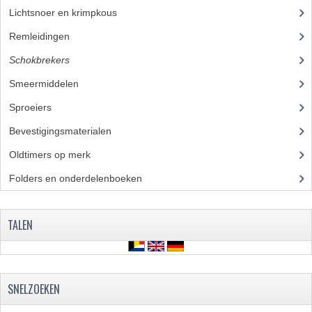
CARROSSERIERINGEN
Lichtsnoer en krimpkous
(23)
BOUTEN
Remleidingen
(28)
Schokbrekers
(18)
CILINDERKOP BOUTEN
Smeermiddelen
(25)
LENSKOP BOUTEN
Sproeiers
(39)
KRUISKOP BOUTEN
Bevestigingsmaterialen
(120)
ZESKANT BOUTEN
Oldtimers op merk
(73)
INBUS BOUTEN
Folders en onderdelenboeken
(86)
OOG BOUTEN
TALEN
KABEL ONDERDELEN
KABEL STELBOUTEN
SNELZOEKEN
KABEL NIPPELS