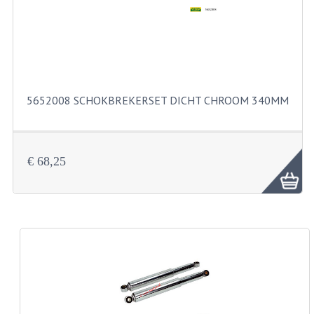
KABELS
SPIEGELS
STUREN
TELLER ONDERDELEN
5652008 SCHOKBREKERSET DICHT CHROOM 340MM
TELLERS COMPLEET
SPATBORDEN EN KENTEKENPLATEN
€ 68,25
TANK
VERLICHTING EN ELEKTRA
ACCU'S EN CLAXONS
ACHTERLICHTEN
KABELBOMEN