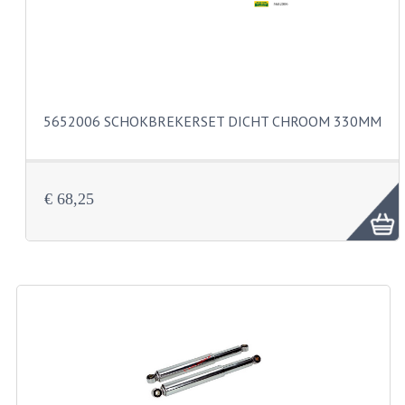
VELGEN EN SPAKEN
ALUMINIUM VELGEN
CHROMEN VELGEN
SPAKEN
5652006 SCHOKBREKERSET DICHT CHROOM 330MM
WIELEN DIVERSEN
SCHOKBREKERS
€ 68,25
SLOTEN
STUUR EN BEDIENING
COCKPIT ONDERDELEN
HANDELS EN HANDVATTEN
MAGURA BLOKHANDELS