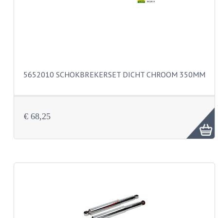
KOPLAMPEN
RICHTINGAANWIJZERS
SCHAKELAARS
VOORVORK ONDERDELEN
5652010 SCHOKBREKERSET DICHT CHROOM 350MM
VOORVORK COMPLEET
VOORVORK 517
€ 68,25
VOORVORK 529 TROMMEL
VOORVORK 530 SCHIJFREM
MOTORBLOK DELEN
CARBURATEURDELEN
CARBURATEURS EN SPROEIERS