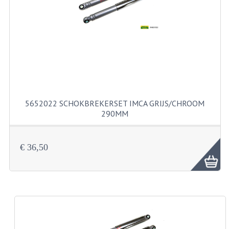
RVS PRODUCTEN
RVS BOUTEN EN MOEREN
DIVERSEN
KS80 KS125 KS175
5652022 SCHOKBREKERSET IMCA GRIJS/CHROOM
KS80 ONDERDELEN
290MM
KICKSTARTER
€ 36,50
KOPPELING
KRUKASSEN
LAGERS EN KEERRINGEN
ONTSTEKING