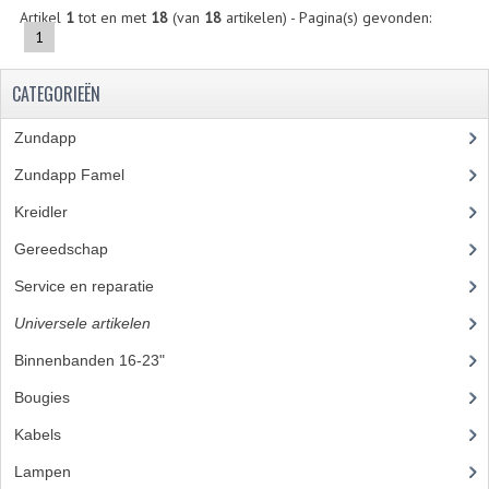
BEVESTIGINGSMATERIALEN
Artikel
1
tot en met
18
(van
18
artikelen) - Pagina(s) gevonden:
1
RVS
MOEREN
CATEGORIEËN
MOEREN
Zundapp
(2591)
Zundapp Famel
(61)
BORGMOEREN
Kreidler
(648)
DOPMOEREN
Gereedschap
(5)
FLENSMOEREN
Service en reparatie
(23)
RINGEN
Universele artikelen
(295)
BORGRINGEN
Binnenbanden 16-23"
(35)
Bougies
(24)
ONDERLEGRINGEN
Kabels
(28)
VEERRINGEN
Lampen
(50)