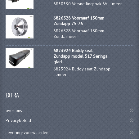
6830330 Versnellingsbak 6V ...
meer
KOPLAMPEN
RICHTINGAANWIJZERS
6826528 Voornaaf 150mm
Zundapp 75-76
SCHAKELAARS
6826528 Voornaaf 150mm
Zund...
meer
VOORVORK ONDERDELEN
6823924 Buddy seat
VOORVORK COMPLEET
Zundapp model 517 Seringa
glad
VOORVORK 517
6823924 Buddy seat Zundapp
...
meer
VOORVORK 529 TROMMEL
EXTRA
VOORVORK 530 SCHIJFREM
MOTORBLOK DELEN
over ons
CARBURATEURDELEN
Privacybeleid
CARBURATEURS EN SPROEIERS
Leveringsvoorwaarden