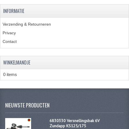
KABELS
INFORMATIE
SPIEGELS
Verzending & Retourneren
STUREN
Privacy
TELLER ONDERDELEN
Contact
TELLERS COMPLEET
WINKELMANDJE
SPATBORDEN EN KENTEKENPLATEN
TANK
0 items
VERLICHTING EN ELEKTRA
ACCU'S EN CLAXONS
NIEUWSTE PRODUCTEN
ACHTERLICHTEN
6830330 Versnellingsbak 6V
KABELBOMEN
Zundapp KS125/175