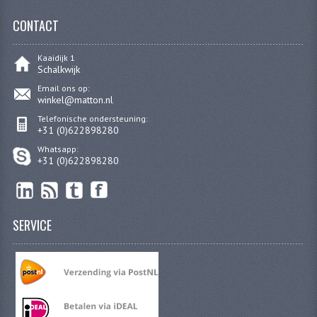
CARBURATEURS
CONTACT
SPROEIERSET BING 26MM
Kaaidijk 1
Schalkwijk
SPROEIERSET BING KLEIN 44-021
Email ons op:
winkel@matton.nl
SPROEIERSET BING KLEIN NT 44-031
Telefonische ondersteuning:
+31 (0)622898280
SPROEIERSET BING ZESKANT 44-051
Whatsapp:
SPROEIERSET MIKUNI ZESKANT
+31 (0)622898280
CARTERDELEN
CILINDERS EN ZUIGERS
SERVICE
CILINDERKITS
CILINDERKOPPEN
ZUIGERS EN ZUIGERVEREN