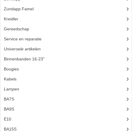
Zundapp Famel
(61)
BUITENBANDEN 19"
Kreidler
(648)
BUITENBANDEN 21"
Gereedschap
(5)
BEPLATING
Service en reparatie
(23)
BOUTENSETS
Universele artikelen
(295)
Binnenbanden 16-23"
(35)
ZUNDAPP 515 RVS
Bougies
(24)
ZUNDAPP 517 RVS
Kabels
(28)
ZUNDAPP 529 RVS
Lampen
(50)
BUDDY SEATS
BA7S
(3)
BUDDY OVERTREKKEN
BA9S
(10)
E10
(9)
BUDDY SEAT ONDERDELEN
BA15S
(10)