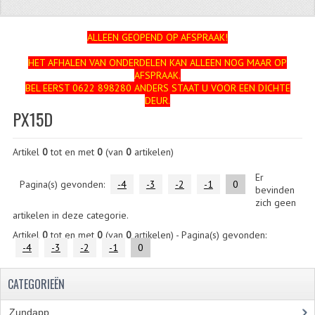
ZUNDAPP
ALLEEN GEOPEND OP AFSPRAAK!
FRAME DELEN
HET AFHALEN VAN ONDERDELEN KAN ALLEEN NOG MAAR OP
AFSPRAAK.
ACHTERBRUG
BEL EERST 0622 898280 ANDERS STAAT U VOOR EEN DICHTE
DEUR.
BAGAGEDRAGERS EN VOETSTEUNEN
PX15D
BANDEN
Artikel
0
tot en met
0
(van
0
artikelen)
BINNENBANDEN
Er
Pagina(s) gevonden:
-4
-3
-2
-1
0
bevinden
BINNENBANDEN 16-21"
zich geen
artikelen in deze categorie.
BUITENBANDEN
Artikel
0
tot en met
0
(van
0
artikelen) - Pagina(s) gevonden:
-4
-3
-2
-1
0
BUITENBANDEN 16"
CATEGORIEËN
BUITENBANDEN 17"
BUITENBANDEN 18"
Zundapp
(2591)