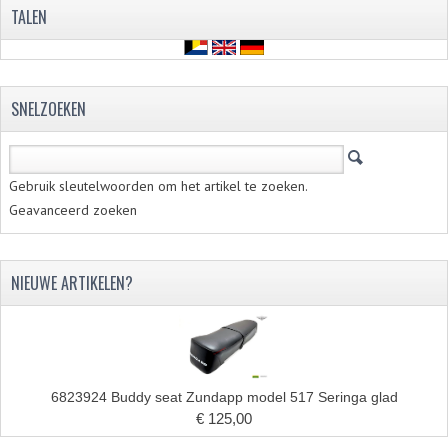
VELGEN EN SPAKEN
TALEN
ALUMINIUM VELGEN
CHROMEN VELGEN
SNELZOEKEN
SPAKEN
WIELEN DIVERSEN
Gebruik sleutelwoorden om het artikel te zoeken.
Geavanceerd zoeken
SCHOKBREKERS
SLOTEN
NIEUWE ARTIKELEN?
STUUR EN BEDIENING
COCKPIT ONDERDELEN
HANDELS EN HANDVATTEN
6823924 Buddy seat Zundapp model 517 Seringa glad
MAGURA BLOKHANDELS
€ 125,00