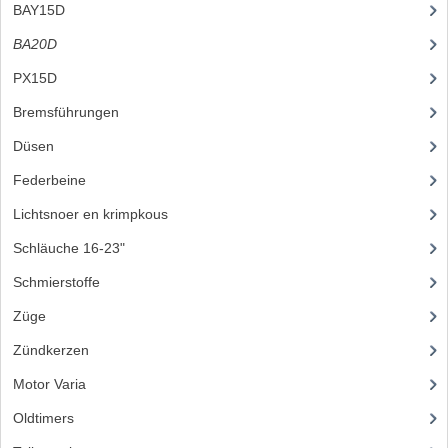
BATTERIE UND HORN
BAY15D
(2)
BLINKER
BA20D
(12)
PX15D
KABELSÄTZE
Bremsführungen
(28)
RÜCKLICHT
Düsen
(39)
SCHALTER
Federbeine
(18)
SCHEINWERFER
Lichtsnoer en krimpkous
(23)
EMBLEME UND AUFKLEBER
Schläuche 16-23"
(35)
Schmierstoffe
(25)
FEDERBEINE
Züge
(28)
GABEL
Zündkerzen
(24)
GEPÄCKTRÄGER UND FUSSSTÜTZEN
Motor Varia
(120)
LENKER ARMATUREN
Oldtimers
(73)