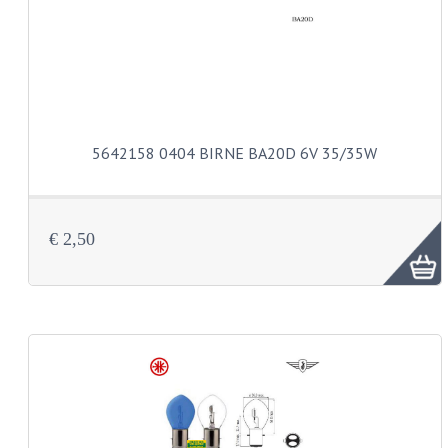
RUCKLEUCHTE
SCHALTER
SCHEINWERFER
GABEL VORNE TEILE
5642158 0404 BIRNE BA20D 6V 35/35W
VORDERGABEL GANZ
VORDERGABEL 517
€ 2,50
VORDERRADGABEL 529
VORDERRADGABEL 530 SCHEIBEBREMSE
MOTORTEILE
ANSAUGSTÜTZE
AUSPÜFFE UND KRÜMMER