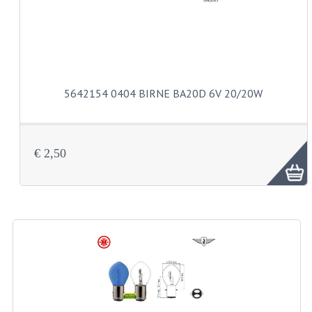
ZUNDAPP 529 EDELSTAHL
SCHWINGE
SITZBÄNKE
SITZBAENKE
5642154 0404 BIRNE BA20D 6V 20/20W
SITZBANKTEILE
SITZBANKUEBERZUEGE
€ 2,50
UNTERZUGSATZE
LENKER ARMATUREN
COCKPIT TEILE
HEBELS UND GRIFFBESAETZE
MAGURA BLOCKGRIFFE