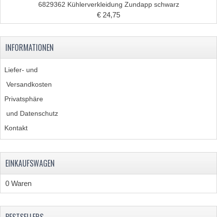
SITZBANKTEILE
6829362 Kühlerverkleidung Zundapp schwarz
€ 24,75
SITZBÄNKE
TRETARM UND STÄNDER
INFORMATIONEN
WERKZEUGE
Liefer- und
Versandkosten
Privatsphäre
und Datenschutz
UNIVERSALE TEILEN
Kontakt
BIRNE
EINKAUFSWAGEN
BA7S
0 Waren
BA9S
E10