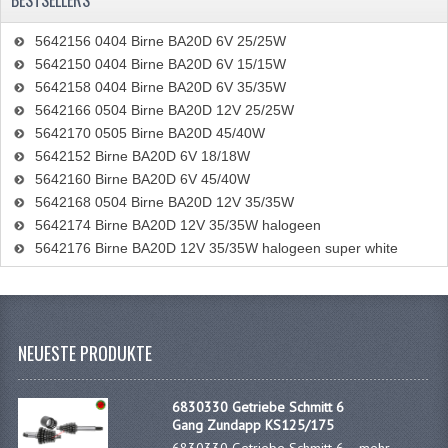
BESTSELLERS
BA15S
5642156 0404 Birne BA20D 6V 25/25W
BAX15D
5642150 0404 Birne BA20D 6V 15/15W
5642158 0404 Birne BA20D 6V 35/35W
BAY15D
5642166 0504 Birne BA20D 12V 25/25W
5642170 0505 Birne BA20D 45/40W
BA20D
5642152 Birne BA20D 6V 18/18W
PX15D
5642160 Birne BA20D 6V 45/40W
5642168 0504 Birne BA20D 12V 35/35W
BREMSFÜHRUNGEN
5642174 Birne BA20D 12V 35/35W halogeen
5642176 Birne BA20D 12V 35/35W halogeen super white
DÜSEN
DÜSENSATZ BING 26MM
DÜSENSATZ BING 33MM
NEUESTE PRODUKTE
DÜSENSATZ BING 6 KANT 44-051
6830330 Getriebe Schmitt 6
Gang Zundapp KS125/175
DÜSENSATZ MIKUNI SECHSKANT