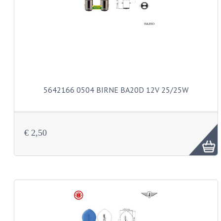
DÜSENSATZ BING 44-031
DÜSENSATZ BING 44-051
DÜSENSATZ MIKUNI SECHSKANT
VERGASERTEILE
5642166 0504 BIRNE BA20D 12V 25/25W
ZYLINDER UND KOLBEN
KOLBEN UND KOLBENRINGE
€ 2,50
ZYLINDERKÖPFE
ZYLINDERSÄTZE
ZÜNDUNGTEILE
HKZ ZÜNDUNG
KONTAKTPUNKT ZÜNDUNG