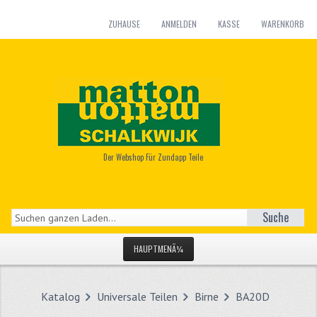
ZUHAUSE
ANMELDEN
KASSE
WARENKORB
Der Webshop Für Zundapp Teile
Suche
HAUPTMENÃ¼
STARTSEITE
Katalog
Universale Teilen
Birne
BA20D
KATEGORIEN