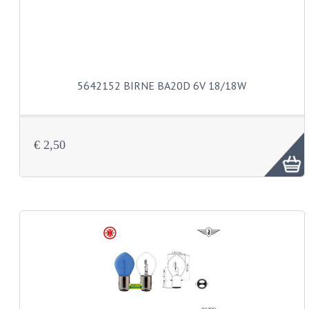
SCHLAUCHE 16-21"
REIFEN
REIFEN 16"
REIFEN 17"
5642152 BIRNE BA20D 6V 18/18W
REIFEN 18"
REIFEN 19"
€ 2,50
REIFEN 21"
SCHLOSSER
SCHRAUBENSÄTZE
ZUNDAPP 515 EDELSTAHL
ZUNDAPP 517 EDELSTAHL