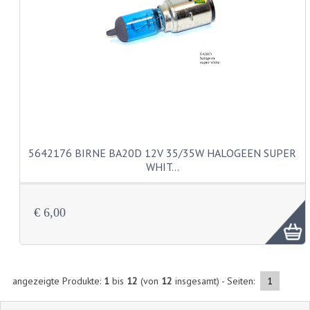
AUSPÜFFE UND KRÜMMER
DICHTUNGEN
KETTEN
KETTENRITZEL UND RÄDER
KUGELLAGER UND WELLENDICHTUNGEN
KURBELWELLEN
5642176 BIRNE BA20D 12V 35/35W HALOGEEN SUPER
WHIT…
MOTOR REPARATURSÄTZE
MOTORGEHÄUSE
€ 6,00
PEDALE
SCHALTUNG UND KUPPLUNG
angezeigte Produkte:
1
bis
12
(von
12
insgesamt) - Seiten:
1
VERGASER UND DÜSEN