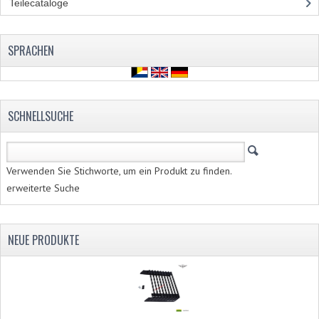
HEBELS UND GRIFFBEZÜGE
Teilecataloge
(86)
LENKER
SPRACHEN
RÜCKBLICKSPIEGEL
TACHOS
SCHNELLSUCHE
TACHOTEILE
ZÜGE
Verwenden Sie Stichworte, um ein Produkt zu finden.
SCHLÖSSER
erweiterte Suche
SCHUTZBLECHE NUMMERSCHILDHALTER
SCHWINGARM
NEUE PRODUKTE
SITZBÄNKE
SITZBANK ÜBERZUG