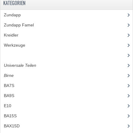
KATEGORIEN
DÜSENSATZ MIKUNI SECHSKANT
Zundapp
(2591)
DÜSENSATZ BING 44-021
Zundapp Famel
(61)
DÜSENSATZ BING 44-031
Kreidler
(648)
DÜSENSATZ BING 44-051
Werkzeuge
(5)
ZYLINDER UND KOLBEN
(23)
ZÜNDUNGTEILE
Universale Teilen
(295)
Birne
(50)
FAHRGESTELLTEILE
BA7S
(3)
BENZINTANK
BA9S
(10)
E10
(9)
BREMSEN, RÄDER
BA15S
(10)
ELEKTRISCHE AUSRÜSTUNG
BAX15D
(4)