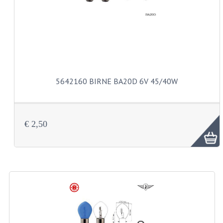
AUSPUFFE
AUSPUFFKRUMMER
AUSPUFFTEILE
DICHTUNGEN
5642160 BIRNE BA20D 6V 45/40W
FILTERS UND TEILE
GEHAÜSETEILE
€ 2,50
KETTEN
KETTENRITZEL UND RÄDER
ZAHNRADER HINTEN
ZAHNRADER VORNE
KICKSTARTER