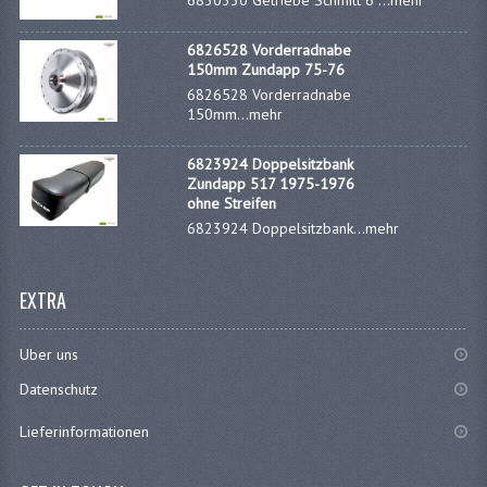
6830330 Getriebe Schmitt 6 ...
mehr
DÜSENSATZ BING 44-031
6826528 Vorderradnabe
DÜSENSATZ BING 44-021 (KLEIN)
150mm Zundapp 75-76
6826528 Vorderradnabe
FEDERBEINE
150mm...
mehr
LICHTSNOER EN KRIMPKOUS
6823924 Doppelsitzbank
Zundapp 517 1975-1976
SCHLÄUCHE 16-23"
ohne Streifen
6823924 Doppelsitzbank...
mehr
SCHMIERSTOFFE
ZÜGE
EXTRA
ZÜNDKERZEN
Uber uns
MOTOR VARIA
Datenschutz
EDELSTAHL
Lieferinformationen
MUTTER