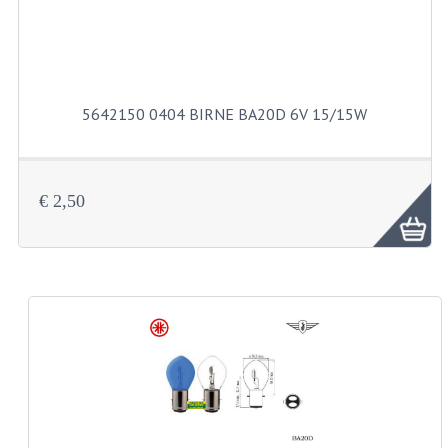
TACHORADER UND LAGERSATZE
WELLEN UND BUCHSE
5642150 0404 BIRNE BA20D 6V 15/15W
CRANK UND PEDALE
FEDERBEINE
GEPACKTRAGER UND FUSSRASTEN
€ 2,50
KETTENKASTEN
MOTORTRÄGER
RAHMENTEILE
REIFEN
INNEN SCHLÄUCHE