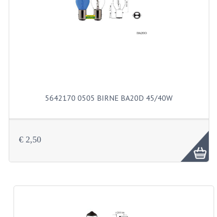
EDELSTAHL TEILEN
EDELSTAHL BOLZEN USW
KS80 KS125 KS175
KS80 TEILE
5642170 0505 BIRNE BA20D 45/40W
AUSPUFF
DICHTUNGEN
€ 2,50
KETTENRAD UND RITZEL
KICKSTART
KUPPLUNG
KURBELWELLE