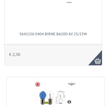
LENKER
SPIEGEL
TACHOMETERTEILE
TACHOS
5642156 0404 BIRNE BA20D 6V 25/25W
ZÜGE
SCHUTZBLECHE UND KENNZEICHENTRAG
€ 2,50
BENZINTANK
ELEKTRISCHE AUSRÜSTUNG
BATTERIEN UND HUPE
BLINKER
KABELSÄTZE