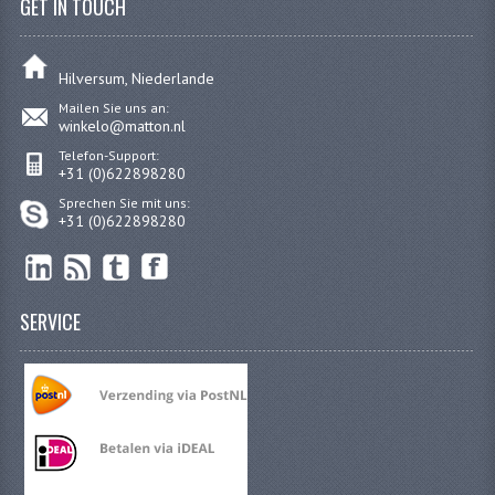
GET IN TOUCH
MOEREN
BORGMOEREN
Hilversum, Niederlande
Mailen Sie uns an:
DOPMOEREN
winkelo@matton.nl
Telefon-Support:
FLENSMOEREN
+31 (0)622898280
Sprechen Sie mit uns:
RINGE
+31 (0)622898280
BORGRINGEN
ONDERLEGRINGEN
SERVICE
VEERRINGEN
CARROSSERIERINGEN
SCHRAUBEN
CILINDERKOP BOUTEN