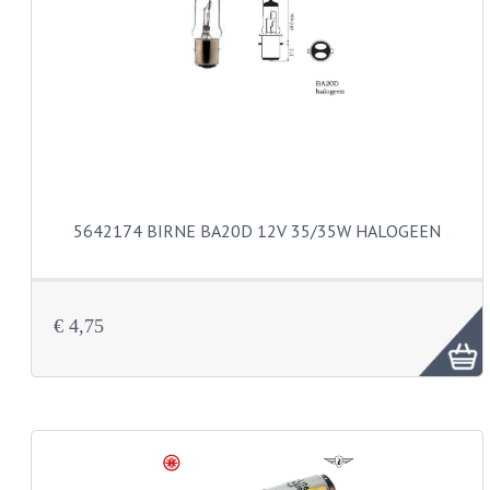
LAGER UND WELLENDICHTUNGEN
SCHALTUNG
ZÜNDUNG
KS100 TEILE
KS125 TEILE
KS175 TEILE
5642174 BIRNE BA20D 12V 35/35W HALOGEEN
VERSCHIEDENES
ZUNDAPP FAMEL
€ 4,75
NOS
KREIDLER
MOTORTEILE