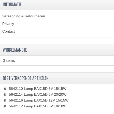
INFORMATIE
PEDALEN
Verzending & Retourneren
SPRUITSTUKKEN EN RUBBERS
Privacy
TANDWIELEN
Contact
ACHTERTANDWIELEN
WINKELMANDJE
VOORTANDWIELEN
UITLATEN EN BOCHTEN
0 items
UITLATEN
BEST VERKOPENDE ARTIKELEN
UITLAATBOCHTEN
5642110 Lamp BAX15D 6V 15/15W
UITLAATONDERDELEN
5642114 Lamp BAX15D 6V 20/20W
5642116 Lamp BAX15D 12V 15/15W
VERSNELLING EN KOPPELING
5642112 Lamp BAX15D 6V 18/18W
KOPPELING ONDERDELEN