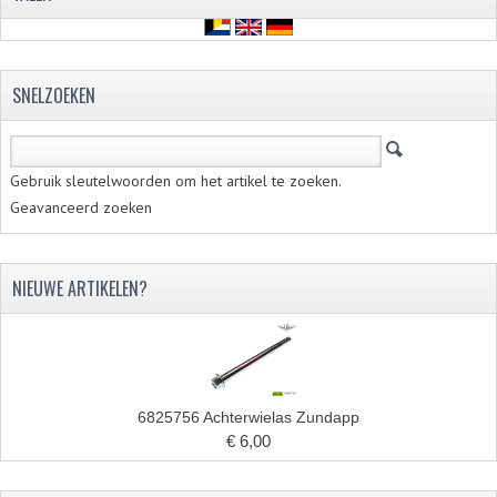
FILTERS EN TRECHTERS
KETTINGEN
SNELZOEKEN
KRUKASSEN
LAGERS EN KEERRINGEN
Gebruik sleutelwoorden om het artikel te zoeken.
Geavanceerd zoeken
KEERRINGSETS
LAGERS EN LAGERSETS
NIEUWE ARTIKELEN?
ONTSTEKINGSDELEN
BOUGIE EN BOUGIEDOP
ELECTRONISCHE ONTSTEKING
6825756 Achterwielas Zundapp
PUNTEN ONTSTEKING
€ 6,00
PAKKINGEN