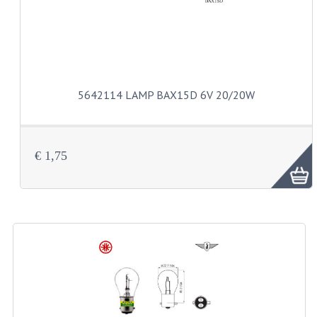
VELGEN EN SPAKEN
ALUMINIUM VELGEN
CHROMEN VELGEN
SPAKEN
5642114 LAMP BAX15D 6V 20/20W
WIELEN DIVERSEN
SCHOKBREKERS
€ 1,75
SLOTEN
STUUR EN BEDIENING
COCKPIT ONDERDELEN
HANDELS EN HANDVATTEN
MAGURA BLOKHANDELS