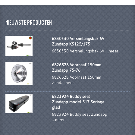
VERSNELLING ONDERDELEN
NIEUWSTE PRODUCTEN
REVISIESETS
REVISIE 3 BAK HAND
6830330 Versnellingsbak 6V
Zundapp KS125/175
REVISIE 3 BAK VOET
6830330 Versnellingsbak 6V ...
meer
REVISIE 4 BAK VOET
6826528 Voornaaf 150mm
Zundapp 75-76
REVISIE 5 BAK VOET
6826528 Voornaaf 150mm
Zund...
meer
REVISIE KS80/314 MOTORBLOK
6823924 Buddy seat
REVISIE KS125/285 MOTORBLOK
Zundapp model 517 Seringa
glad
OVERIG
6823924 Buddy seat Zundapp
...
meer
WATERKOELING
KS50 KOPLAMPHUIS