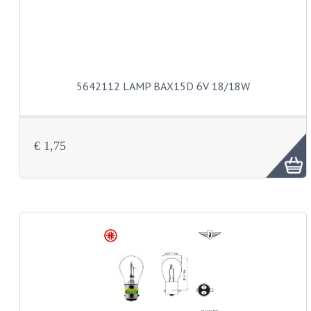
BUDDY SEATS
CRANKS EN STANDAARDS
EMBLEMEN EN STICKERS
FRAMEBEUGELS
5642112 LAMP BAX15D 6V 18/18W
KETTINGKASTEN
MOTOROPHANGING
€ 1,75
REMMEN EN WIELEN
AANDRIJVERS EN LAGERS
ASSEN EN BUSSEN
BUITENBANDEN
REMDELEN