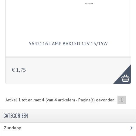
KABELS
SPIEGELS
STUREN
TELLER ONDERDELEN
5642116 LAMP BAX15D 12V 15/15W
TELLERS COMPLEET
SPATBORDEN EN KENTEKENPLATEN
€ 1,75
TANK
VERLICHTING EN ELEKTRA
Artikel
1
tot en met
4
(van
4
artikelen) - Pagina(s) gevonden:
1
ACCU'S EN CLAXONS
CATEGORIEËN
ACHTERLICHTEN
KABELBOMEN
Zundapp
(2591)