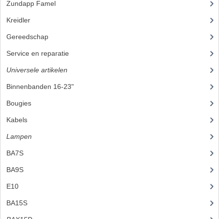
Zundapp Famel
(61)
KOPLAMPEN
Kreidler
(648)
RICHTINGAANWIJZERS
Gereedschap
(5)
SCHAKELAARS
Service en reparatie
(23)
VOORVORK ONDERDELEN
Universele artikelen
(295)
Binnenbanden 16-23"
(35)
VOORVORK COMPLEET
Bougies
(24)
VOORVORK 517
Kabels
(28)
VOORVORK 529 TROMMEL
Lampen
(50)
VOORVORK 530 SCHIJFREM
BA7S
(3)
MOTORBLOK DELEN
BA9S
(10)
E10
(9)
CARBURATEURDELEN
BA15S
(10)
CARBURATEURS EN SPROEIERS