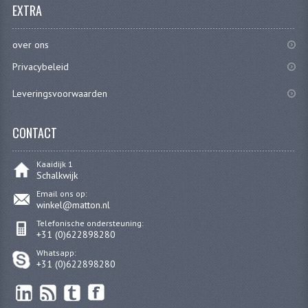
EXTRA
RVS PRODUCTEN
over ons
RVS BOUTEN EN MOEREN
Privacybeleid
DIVERSEN
Leveringsvoorwaarden
KS80 KS125 KS175
CONTACT
KS80 ONDERDELEN
Kaaidijk 1
KICKSTARTER
Schalkwijk
Email ons op:
KOPPELING
winkel@matton.nl
Telefonische ondersteuning:
KRUKASSEN
+31 (0)622898280
Whatsapp:
LAGERS EN KEERRINGEN
+31 (0)622898280
ONTSTEKING