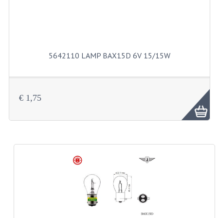
BUITENBANDEN 19"
BUITENBANDEN 21"
5642110 LAMP BAX15D 6V 15/15W
BEPLATING
BOUTENSETS
€ 1,75
ZUNDAPP 515 RVS
ZUNDAPP 517 RVS
ZUNDAPP 529 RVS
BUDDY SEATS
BUDDY OVERTREKKEN
BUDDY SEAT ONDERDELEN