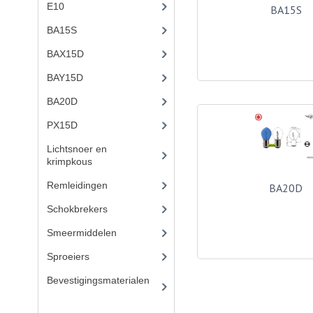
E10
(9)
BA15S
BA15S
(10)
BAX15D
(4)
BAY15D
(2)
BA20D
(12)
PX15D
Lichtsnoer en
krimpkous
(23)
Remleidingen
(28)
BA20D
Schokbrekers
(18)
Smeermiddelen
(25)
Sproeiers
(39)
Bevestigingsmaterialen
(
120)