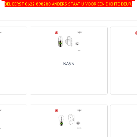
BEL EERST 0622 898280 ANDERS STAAT U VOOR EEN DICHTE DEUR.
BA9S