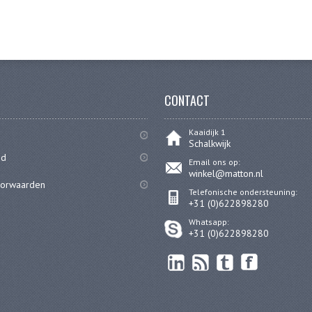
CONTACT
Kaaidijk 1
Schalkwijk
id
Email ons op:
winkel@matton.nl
oorwaarden
Telefonische ondersteuning:
+31 (0)622898280
Whatsapp:
+31 (0)622898280