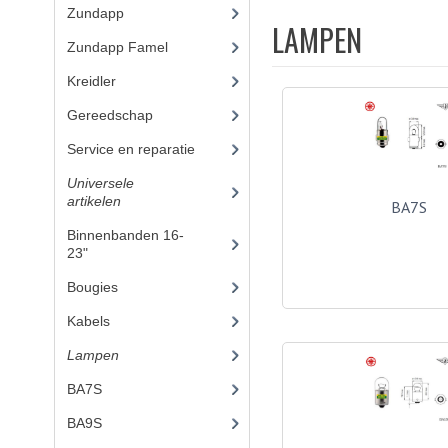
Zundapp
(2591)
LAMPEN
Zundapp Famel
(61)
Kreidler
(648)
Gereedschap
(5)
Service en reparatie
(23)
Universele
artikelen
(295)
BA7S
Binnenbanden 16-
23"
(35)
Bougies
(24)
Kabels
(28)
Lampen
(50)
BA7S
(3)
BA9S
(10)