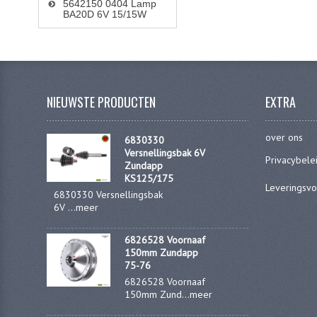
5642150 0404 Lamp
BA20D 6V 15/15W
NIEUWSTE PRODUCTEN
EXTRA
over ons
6830330
Versnellingsbak 6V
Privacybele
Zundapp
KS125/175
Leveringsv
6830330 Versnellingsbak
6V ...
meer
6826528 Voornaaf
150mm Zundapp
75-76
6826528 Voornaaf
150mm Zund...
meer