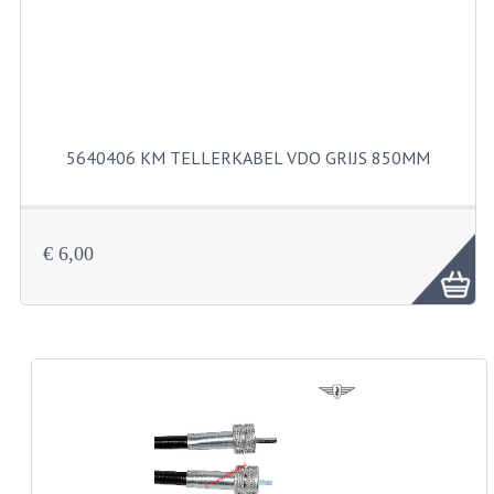
KABELS
SPIEGELS
STUREN
TELLER ONDERDELEN
5640406 KM TELLERKABEL VDO GRIJS 850MM
TELLERS COMPLEET
SPATBORDEN EN KENTEKENPLATEN
€ 6,00
TANK
VERLICHTING EN ELEKTRA
ACCU'S EN CLAXONS
ACHTERLICHTEN
KABELBOMEN