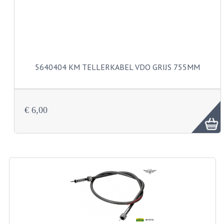
VELGEN EN SPAKEN
ALUMINIUM VELGEN
CHROMEN VELGEN
SPAKEN
5640404 KM TELLERKABEL VDO GRIJS 755MM
WIELEN DIVERSEN
SCHOKBREKERS
€ 6,00
SLOTEN
STUUR EN BEDIENING
COCKPIT ONDERDELEN
HANDELS EN HANDVATTEN
MAGURA BLOKHANDELS