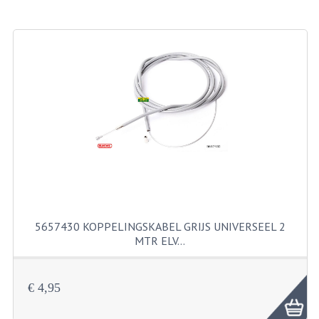
BROMFIETSEN OVERIG
OUDE VOORRAAD
OLDTIMERS OP MERK
SOLEX ONDERDELEN
DE GRABBELTON VAN MATTON
ALLERLEI GEBRUIKTE ONDERDELEN
FRAMEDELEN
TANKS
5657430 KOPPELINGSKABEL GRIJS UNIVERSEEL 2
MTR ELV…
KREIDLER ONDERDELEN GEBRUIKT
MOTORBLOKKEN DIVERSE MERKEN
€ 4,95
PUCH/TOMOS ONDERDELEN GEBRUIKT