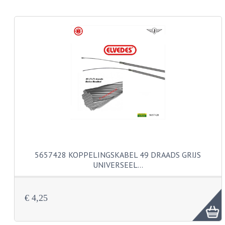
KABEL KLEMBOUT
KABEL HOEDJE
KABEL INSTEEKKIES
KABEL BRUG
KABEL SCHOENTJES
PARKERS EN PLAATSCHROEVEN
TAPEINDEN
VEREN
5657428 KOPPELINGSKABEL 49 DRAADS GRIJS
UNIVERSEEL…
SPECIAAL VOOR ZUNDAPP
SPECIAAL VOOR KREIDLER
€ 4,25
SPECIAAL VOOR YAMAHA