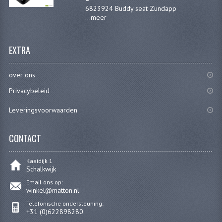
6823924 Buddy seat Zundapp
...
meer
EXTRA
over ons
Privacybeleid
Leveringsvoorwaarden
CONTACT
Kaaidijk 1
Schalkwijk
Email ons op:
winkel@matton.nl
Telefonische ondersteuning:
+31 (0)622898280