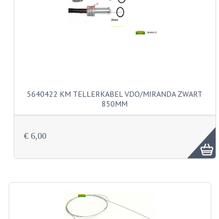
VERSNELLING ONDERDELEN
REVISIESETS
REVISIE 3 BAK HAND
REVISIE 3 BAK VOET
5640422 KM TELLERKABEL VDO/MIRANDA ZWART
REVISIE 4 BAK VOET
850MM
REVISIE 5 BAK VOET
€ 6,00
REVISIE KS80/314 MOTORBLOK
REVISIE KS125/285 MOTORBLOK
OVERIG
WATERKOELING
KS50 KOPLAMPHUIS