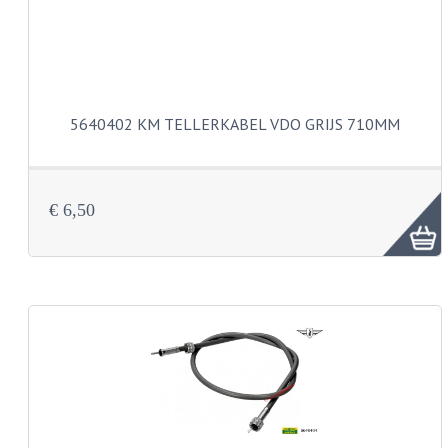
BUDDY SEATS
CRANKS EN STANDAARDS
EMBLEMEN EN STICKERS
FRAMEBEUGELS
5640402 KM TELLERKABEL VDO GRIJS 710MM
KETTINGKASTEN
MOTOROPHANGING
€ 6,50
REMMEN EN WIELEN
AANDRIJVERS EN LAGERS
ASSEN EN BUSSEN
BUITENBANDEN
REMDELEN