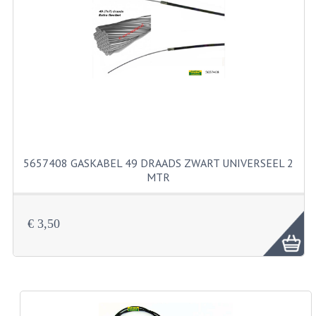
PAKKINGEN
PEDALEN
REVISIESETS
TANDWIELEN
UITLATEN EN BOCHTEN
VERSNELLING EN KOPPELING
5657408 GASKABEL 49 DRAADS ZWART UNIVERSEEL 2
MTR
FRAME ONDERDELEN
ACHTERBRUG
€ 3,50
BAGAGEDRAGERS EN VOETSTEUNEN
BUDDY SEATS
BUDDY SEAT HOEZEN