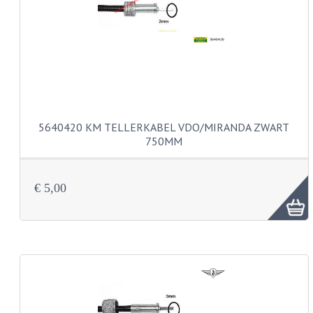
PEDALEN
SPRUITSTUKKEN EN RUBBERS
TANDWIELEN
ACHTERTANDWIELEN
5640420 KM TELLERKABEL VDO/MIRANDA ZWART
VOORTANDWIELEN
750MM
UITLATEN EN BOCHTEN
€ 5,00
UITLATEN
UITLAATBOCHTEN
UITLAATONDERDELEN
VERSNELLING EN KOPPELING
KOPPELING ONDERDELEN