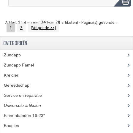
Artikel
1
tot en met
24
(van
28
artikelen) - Pagina(s) gevonden:
1
2
[Volgende >>]
CATEGORIEËN
Zundapp
(2591)
Zundapp Famel
(61)
Kreidler
(648)
Gereedschap
(5)
Service en reparatie
(23)
Universele artikelen
(295)
Binnenbanden 16-23"
(35)
Bougies
(24)