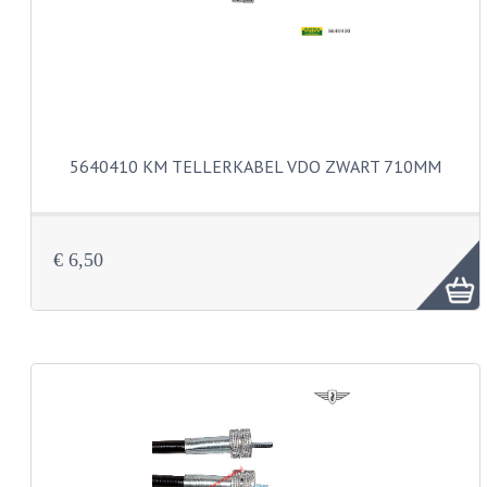
KOPLAMPEN
RICHTINGAANWIJZERS
SCHAKELAARS
VOORVORK ONDERDELEN
5640410 KM TELLERKABEL VDO ZWART 710MM
VOORVORK COMPLEET
VOORVORK 517
€ 6,50
VOORVORK 529 TROMMEL
VOORVORK 530 SCHIJFREM
MOTORBLOK DELEN
CARBURATEURDELEN
CARBURATEURS EN SPROEIERS