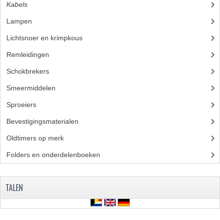
Kabels
(28)
Lampen
(50)
Lichtsnoer en krimpkous
(23)
Remleidingen
(28)
Schokbrekers
(18)
Smeermiddelen
(25)
Sproeiers
(39)
Bevestigingsmaterialen
(120)
Oldtimers op merk
(45)
Folders en onderdelenboeken
(86)
TALEN