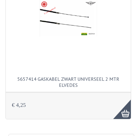
RICHTINGAANWIJZERS
SCHAKELAARS
VOORVORK
GEREEDSCHAP
SERVICE EN REPARATIE
REVISIE ZUNDAPP MOTORBLOK
5657414 GASKABEL ZWART UNIVERSEEL 2 MTR
REVISIE KREIDLER MOTORBLOK
ELVEDES
SPAKEN VAN WIELEN
€ 4,25
UNIVERSELE ARTIKELEN
BINNENBANDEN 16-23"
BOUGIES