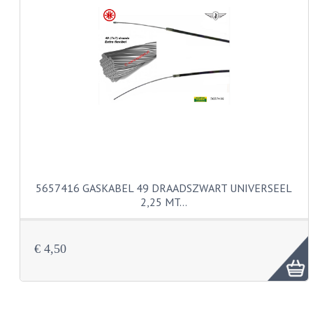
KABELS
LAMPEN
BA7S
BA9S
E10
BA15S
5657416 GASKABEL 49 DRAADSZWART UNIVERSEEL
BAX15D
2,25 MT…
BAY15D
€ 4,50
BA20D
PX15D
LICHTSNOER EN KRIMPKOUS