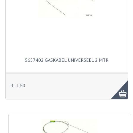
RVS PRODUCTEN
RVS BOUTEN EN MOEREN
DIVERSEN
KS80 KS125 KS175
5657402 GASKABEL UNIVERSEEL 2 MTR
KS80 ONDERDELEN
KICKSTARTER
€ 1,50
KOPPELING
KRUKASSEN
LAGERS EN KEERRINGEN
ONTSTEKING