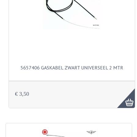
CARBURATEURS EN SPROEIERS
SPROEIERSET MIKUNI ZESKANT
SPROEIERSET BING KLEIN 44-021
SPROEIERSET BING KLEIN NT 44-031
SPROEIERSET BING ZESKANT 44-051
CARTERDELEN
5657406 GASKABEL ZWART UNIVERSEEL 2 MTR
CILINDERS EN ZUIGERS
KETTINGEN
€ 3,50
KRUKASSEN
LAGERS EN KEERRINGEN
ONTSTEKINGSDELEN