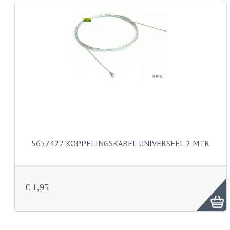
REMLEIDINGEN
SCHOKBREKERS
SMEERMIDDELEN
SPROEIERS
SPROEIERSET BING 26MM
SPROEIERSET BING 33MM
5657422 KOPPELINGSKABEL UNIVERSEEL 2 MTR
SPROEIERSET BING 6 KANT 44-051
SPROEIERSET MIKUNI ZESKANT
€ 1,95
SPROEIERSET BING NT 44-031
SPROEIERSET BING KLEIN 44-021