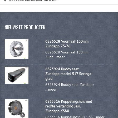
NIEUWSTE PRODUCTEN
6826528 Voornaaf 150mm
Zundapp 75-76
6826528 Voornaaf 150mm
Zund...
meer
6823924 Buddy seat
Zundapp model 517 Seringa
glad
6823924 Buddy seat Zundapp
...
meer
6833316 Koppelingshuis met
rechte vertanding Jasil
Zundapp KS80
6833316 Koppelingshuis 17-5...
meer