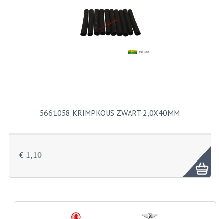
PAKKINGEN
PEDALEN
REVISIESETS
TANDWIELEN
UITLATEN EN BOCHTEN
VERSNELLING EN KOPPELING
5661058 KRIMPKOUS ZWART 2,0X40MM
FRAME ONDERDELEN
ACHTERBRUG
€ 1,10
BAGAGEDRAGERS EN VOETSTEUNEN
BUDDY SEATS
BUDDY SEAT HOEZEN