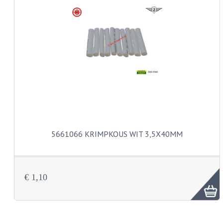
KABELS
LAMPEN
BA7S
BA9S
E10
BA15S
5661066 KRIMPKOUS WIT 3,5X40MM
BAX15D
BAY15D
€ 1,10
BA20D
PX15D
LICHTSNOER EN KRIMPKOUS