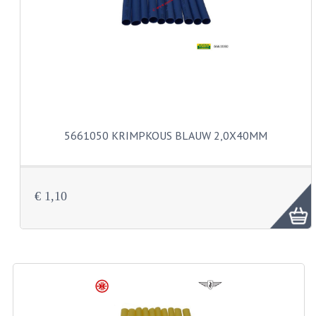
VERSNELLING ONDERDELEN
REVISIESETS
REVISIE 3 BAK HAND
REVISIE 3 BAK VOET
5661050 KRIMPKOUS BLAUW 2,0X40MM
REVISIE 4 BAK VOET
REVISIE 5 BAK VOET
€ 1,10
REVISIE KS80/314 MOTORBLOK
REVISIE KS125/285 MOTORBLOK
OVERIG
WATERKOELING
KS50 KOPLAMPHUIS