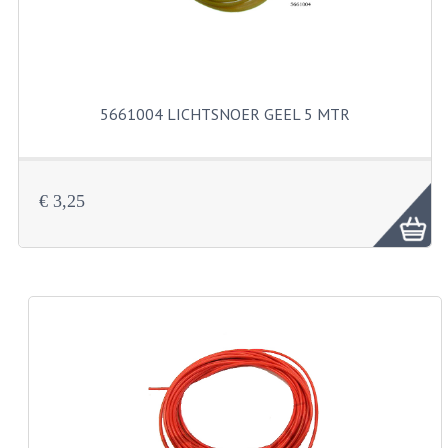
BUITENBANDEN 19"
BUITENBANDEN 21"
5661004 LICHTSNOER GEEL 5 MTR
BEPLATING
BOUTENSETS
€ 3,25
ZUNDAPP 515 RVS
ZUNDAPP 517 RVS
ZUNDAPP 529 RVS
BUDDY SEATS
BUDDY OVERTREKKEN
BUDDY SEAT ONDERDELEN