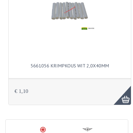
CARBURATEURS EN SPROEIERS
SPROEIERSET MIKUNI ZESKANT
SPROEIERSET BING KLEIN 44-021
SPROEIERSET BING KLEIN NT 44-031
SPROEIERSET BING ZESKANT 44-051
CARTERDELEN
5661056 KRIMPKOUS WIT 2,0X40MM
CILINDERS EN ZUIGERS
KETTINGEN
€ 1,10
KRUKASSEN
LAGERS EN KEERRINGEN
ONTSTEKINGSDELEN