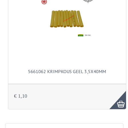
KABELS
SPIEGELS
STUREN
TELLER ONDERDELEN
TELLERS COMPLEET
TANK
5661062 KRIMPKOUS GEEL 3,5X40MM
VERLICHTING EN ELEKTRA
ACCU'S EN CLAXONS
€ 1,10
ACHTERLICHTEN
KABELBOMEN
KOPLAMPEN