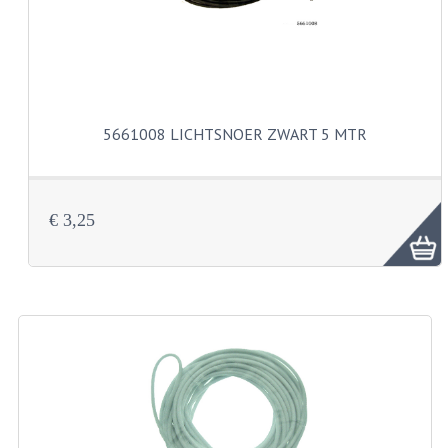
VELGEN EN SPAKEN
ALUMINIUM VELGEN
CHROMEN VELGEN
SPAKEN
5661008 LICHTSNOER ZWART 5 MTR
WIELEN DIVERSEN
SCHOKBREKERS
€ 3,25
SLOTEN
STUUR EN BEDIENING
COCKPIT ONDERDELEN
HANDELS EN HANDVATTEN
MAGURA BLOKHANDELS