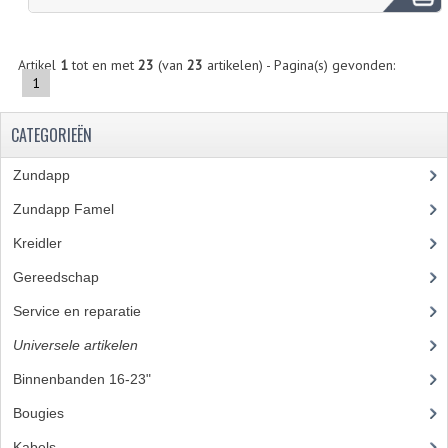
FRAME ONDERDELEN
Artikel
1
tot en met
23
(van
23
artikelen) - Pagina(s) gevonden:
MOTORBLOK ONDERDELEN
1
DRIEWIELERS
CATEGORIEËN
FOLDERS EN ONDERDELENBOEKEN
Zundapp
(2590)
MODELOVERZICHTEN PER JAAR
Zundapp Famel
(61)
ONDERDELENBOEKEN
Kreidler
(648)
ELECTRISCHE SCHEMA'S
Gereedschap
(5)
Service en reparatie
(23)
ACCOUNT
Universele artikelen
(295)
CONTACT
Binnenbanden 16-23"
(35)
Bougies
(24)
Kabels
(28)