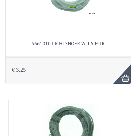
KABELS
SPIEGELS
STUREN
TELLER ONDERDELEN
5661010 LICHTSNOER WIT 5 MTR
TELLERS COMPLEET
SPATBORDEN EN KENTEKENPLATEN
€ 3,25
TANK
VERLICHTING EN ELEKTRA
ACCU'S EN CLAXONS
ACHTERLICHTEN
KABELBOMEN