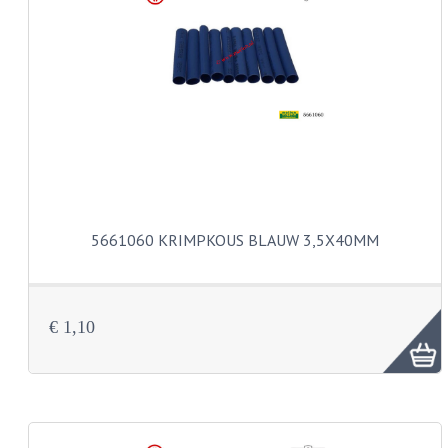
BUDDY SEAT ONDERDELEN
BUDDY SEATS
CRANKS EN STANDAARDS
EMBLEMEN EN STICKERS
FRAMEBEPLATING
REMMEN EN WIELEN
5661060 KRIMPKOUS BLAUW 3,5X40MM
SCHOKBREKERS
SLOTEN
€ 1,10
SPATBORDEN EN KENTEKENPLATEN
STUUR EN BEDIENING
HANDELS EN HANDVATTEN