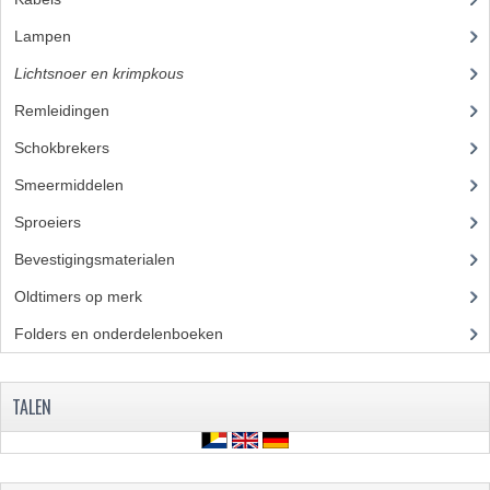
Lampen
(50)
Lichtsnoer en krimpkous
(23)
Remleidingen
(28)
Schokbrekers
(18)
Smeermiddelen
(25)
Sproeiers
(39)
Bevestigingsmaterialen
(120)
Oldtimers op merk
(73)
Folders en onderdelenboeken
(86)
TALEN