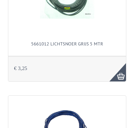
KOPLAMPEN
RICHTINGAANWIJZERS
SCHAKELAARS
VOORVORK ONDERDELEN
5661012 LICHTSNOER GRIJS 5 MTR
VOORVORK COMPLEET
VOORVORK 517
€ 3,25
VOORVORK 529 TROMMEL
VOORVORK 530 SCHIJFREM
MOTORBLOK DELEN
CARBURATEURDELEN
CARBURATEURS EN SPROEIERS