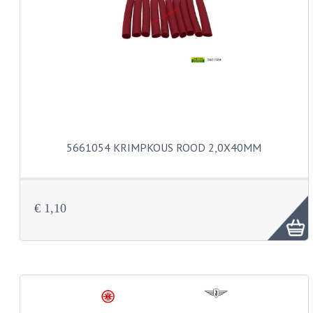
PAKKINGEN
TANDWIELEN
UITLATEN
VERSNELLING
KS100 ONDERDELEN
KS125 ONDERDELEN
5661054 KRIMPKOUS ROOD 2,0X40MM
KS175 ONDERDELEN
ZUNDAPP FAMEL
€ 1,10
NOS
KREIDLER
MOTORBLOK DELEN