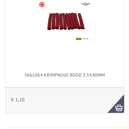
RICHTINGAANWIJZERS
SCHAKELAARS
VOORVORK
GEREEDSCHAP
SERVICE EN REPARATIE
REVISIE ZUNDAPP MOTORBLOK
5661064 KRIMPKOUS ROOD 3,5X40MM
REVISIE KREIDLER MOTORBLOK
SPAKEN VAN WIELEN
€ 1,10
UNIVERSELE ARTIKELEN
BINNENBANDEN 16-23"
BOUGIES