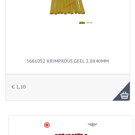
RVS PRODUCTEN
RVS BOUTEN EN MOEREN
DIVERSEN
KS80 KS125 KS175
5661052 KRIMPKOUS GEEL 2,0X40MM
KS80 ONDERDELEN
KICKSTARTER
€ 1,10
KOPPELING
KRUKASSEN
LAGERS EN KEERRINGEN
ONTSTEKING