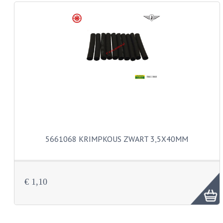
REMLEIDINGEN
SCHOKBREKERS
SMEERMIDDELEN
SPROEIERS
SPROEIERSET BING 26MM
SPROEIERSET BING 33MM
5661068 KRIMPKOUS ZWART 3,5X40MM
SPROEIERSET BING 6 KANT 44-051
SPROEIERSET MIKUNI ZESKANT
€ 1,10
SPROEIERSET BING NT 44-031
SPROEIERSET BING KLEIN 44-021