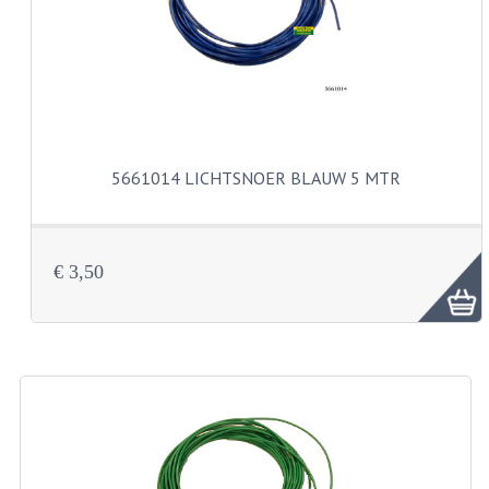
CARBURATEURS
SPROEIERSET BING 26MM
SPROEIERSET BING KLEIN 44-021
SPROEIERSET BING KLEIN NT 44-031
5661014 LICHTSNOER BLAUW 5 MTR
SPROEIERSET BING ZESKANT 44-051
SPROEIERSET MIKUNI ZESKANT
€ 3,50
CARTERDELEN
CILINDERS EN ZUIGERS
CILINDERKITS
CILINDERKOPPEN
ZUIGERS EN ZUIGERVEREN