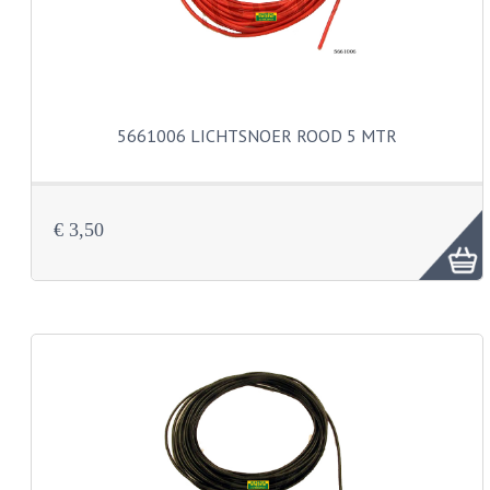
BUDDY SEATS
CRANKS EN STANDAARDS
EMBLEMEN EN STICKERS
FRAMEBEUGELS
5661006 LICHTSNOER ROOD 5 MTR
KETTINGKASTEN
MOTOROPHANGING
€ 3,50
REMMEN EN WIELEN
AANDRIJVERS EN LAGERS
ASSEN EN BUSSEN
BUITENBANDEN
REMDELEN