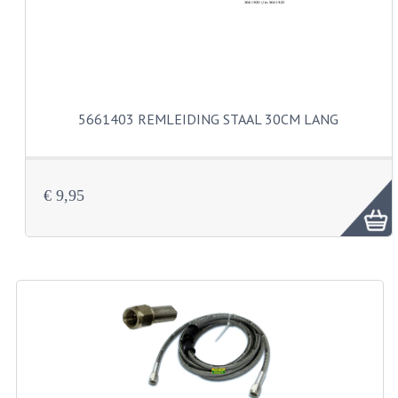
VELGEN EN SPAKEN
ALUMINIUM VELGEN
CHROMEN VELGEN
SPAKEN
5661403 REMLEIDING STAAL 30CM LANG
WIELEN DIVERSEN
SCHOKBREKERS
€ 9,95
SLOTEN
STUUR EN BEDIENING
COCKPIT ONDERDELEN
HANDELS EN HANDVATTEN
MAGURA BLOKHANDELS