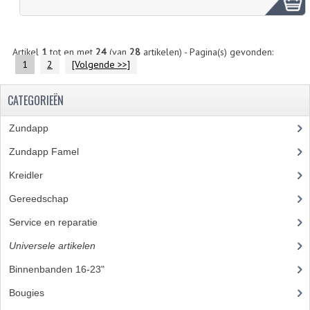
Artikel
1
tot en met
24
(van
28
artikelen) - Pagina(s) gevonden:
1
2
[Volgende >>]
CATEGORIEËN
Zundapp
(2591)
Zundapp Famel
(61)
Kreidler
(648)
Gereedschap
(5)
Service en reparatie
(23)
Universele artikelen
(295)
Binnenbanden 16-23"
(35)
Bougies
(24)