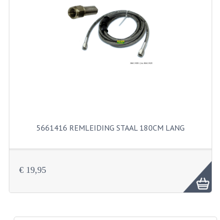
RICHTINGAANWIJZERS
SCHAKELAARS
VOORVORK
GEREEDSCHAP
SERVICE EN REPARATIE
REVISIE ZUNDAPP MOTORBLOK
5661416 REMLEIDING STAAL 180CM LANG
REVISIE KREIDLER MOTORBLOK
SPAKEN VAN WIELEN
€ 19,95
UNIVERSELE ARTIKELEN
BINNENBANDEN 16-23"
BOUGIES