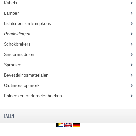
Kabels
(28)
Lampen
(50)
Lichtsnoer en krimpkous
(23)
Remleidingen
(28)
Schokbrekers
(18)
Smeermiddelen
(25)
Sproeiers
(39)
Bevestigingsmaterialen
(120)
Oldtimers op merk
(73)
Folders en onderdelenboeken
(86)
TALEN