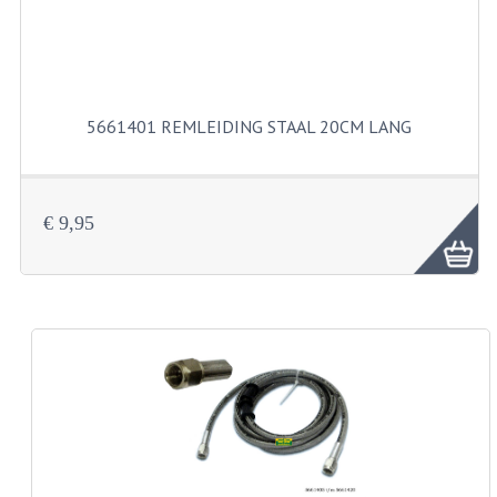
BUITENBANDEN 19"
BUITENBANDEN 21"
5661401 REMLEIDING STAAL 20CM LANG
BEPLATING
BOUTENSETS
€ 9,95
ZUNDAPP 515 RVS
ZUNDAPP 517 RVS
ZUNDAPP 529 RVS
BUDDY SEATS
BUDDY OVERTREKKEN
BUDDY SEAT ONDERDELEN