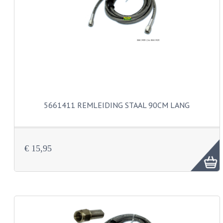
PAKKINGEN
TANDWIELEN
UITLATEN
VERSNELLING
KS100 ONDERDELEN
KS125 ONDERDELEN
5661411 REMLEIDING STAAL 90CM LANG
KS175 ONDERDELEN
ZUNDAPP FAMEL
€ 15,95
NOS
KREIDLER
MOTORBLOK DELEN