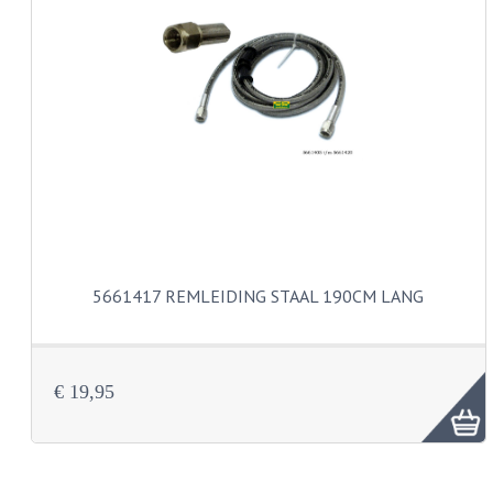
KABELS
LAMPEN
BA7S
BA9S
E10
BA15S
5661417 REMLEIDING STAAL 190CM LANG
BAX15D
BAY15D
€ 19,95
BA20D
PX15D
LICHTSNOER EN KRIMPKOUS