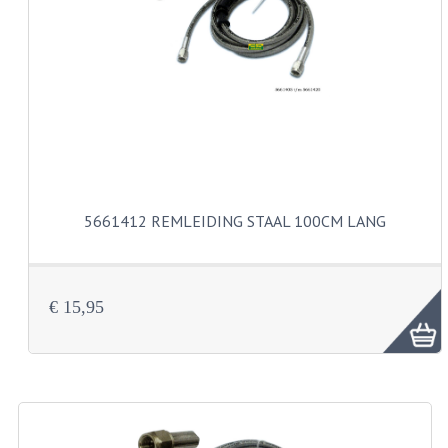
CARBURATEURS EN SPROEIERS
SPROEIERSET MIKUNI ZESKANT
SPROEIERSET BING KLEIN 44-021
SPROEIERSET BING KLEIN NT 44-031
SPROEIERSET BING ZESKANT 44-051
CARTERDELEN
5661412 REMLEIDING STAAL 100CM LANG
CILINDERS EN ZUIGERS
KETTINGEN
€ 15,95
KRUKASSEN
LAGERS EN KEERRINGEN
ONTSTEKINGSDELEN