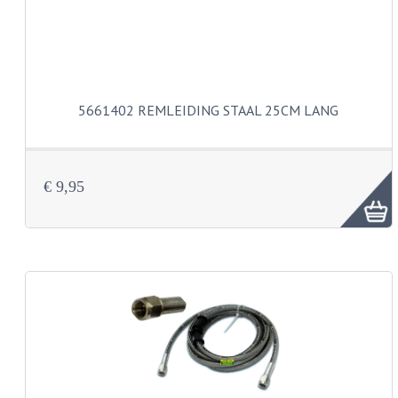
BUDDY SEATS
CRANKS EN STANDAARDS
EMBLEMEN EN STICKERS
FRAMEBEUGELS
5661402 REMLEIDING STAAL 25CM LANG
KETTINGKASTEN
MOTOROPHANGING
€ 9,95
REMMEN EN WIELEN
AANDRIJVERS EN LAGERS
ASSEN EN BUSSEN
BUITENBANDEN
REMDELEN