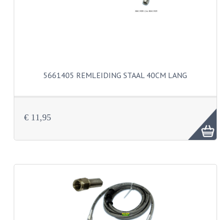
KOPLAMPEN
RICHTINGAANWIJZERS
SCHAKELAARS
VOORVORK ONDERDELEN
5661405 REMLEIDING STAAL 40CM LANG
VOORVORK COMPLEET
VOORVORK 517
€ 11,95
VOORVORK 529 TROMMEL
VOORVORK 530 SCHIJFREM
MOTORBLOK DELEN
CARBURATEURDELEN
CARBURATEURS EN SPROEIERS