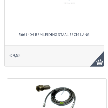
KABELS
SPIEGELS
STUREN
TELLER ONDERDELEN
5661404 REMLEIDING STAAL 35CM LANG
TELLERS COMPLEET
SPATBORDEN EN KENTEKENPLATEN
€ 9,95
TANK
VERLICHTING EN ELEKTRA
ACCU'S EN CLAXONS
ACHTERLICHTEN
KABELBOMEN