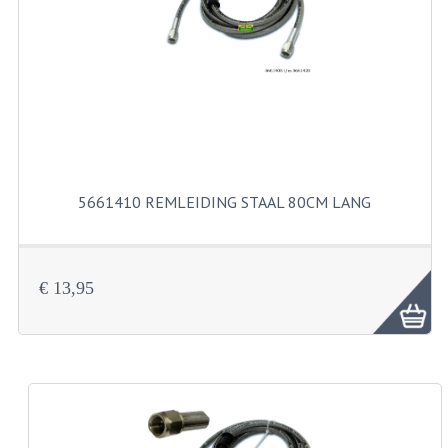
RVS PRODUCTEN
RVS BOUTEN EN MOEREN
DIVERSEN
KS80 KS125 KS175
5661410 REMLEIDING STAAL 80CM LANG
KS80 ONDERDELEN
KICKSTARTER
€ 13,95
KOPPELING
KRUKASSEN
LAGERS EN KEERRINGEN
ONTSTEKING