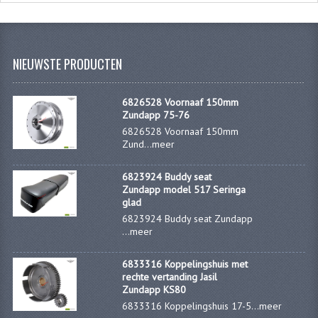
NIEUWSTE PRODUCTEN
6826528 Voornaaf 150mm
Zundapp 75-76
6826528 Voornaaf 150mm
Zund...
meer
6823924 Buddy seat
Zundapp model 517 Seringa
glad
6823924 Buddy seat Zundapp
...
meer
6833316 Koppelingshuis met
rechte vertanding Jasil
Zundapp KS80
6833316 Koppelingshuis 17-5...
meer