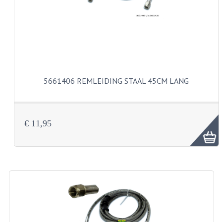
CARBURATEURS
SPROEIERSET BING 26MM
SPROEIERSET BING KLEIN 44-021
SPROEIERSET BING KLEIN NT 44-031
5661406 REMLEIDING STAAL 45CM LANG
SPROEIERSET BING ZESKANT 44-051
SPROEIERSET MIKUNI ZESKANT
€ 11,95
CARTERDELEN
CILINDERS EN ZUIGERS
CILINDERKITS
CILINDERKOPPEN
ZUIGERS EN ZUIGERVEREN