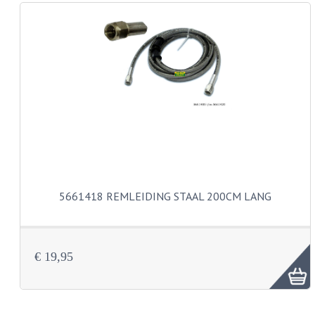
REMLEIDINGEN
SCHOKBREKERS
SMEERMIDDELEN
SPROEIERS
SPROEIERSET BING 26MM
SPROEIERSET BING 33MM
5661418 REMLEIDING STAAL 200CM LANG
SPROEIERSET BING 6 KANT 44-051
SPROEIERSET MIKUNI ZESKANT
€ 19,95
SPROEIERSET BING NT 44-031
SPROEIERSET BING KLEIN 44-021