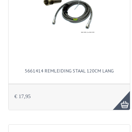
BUDDY SEAT ONDERDELEN
BUDDY SEATS
CRANKS EN STANDAARDS
EMBLEMEN EN STICKERS
FRAMEBEPLATING
REMMEN EN WIELEN
5661414 REMLEIDING STAAL 120CM LANG
SCHOKBREKERS
SLOTEN
€ 17,95
SPATBORDEN EN KENTEKENPLATEN
STUUR EN BEDIENING
HANDELS EN HANDVATTEN