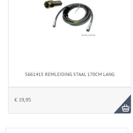
KABELS
SPIEGELS
STUREN
TELLER ONDERDELEN
TELLERS COMPLEET
TANK
5661415 REMLEIDING STAAL 170CM LANG
VERLICHTING EN ELEKTRA
ACCU'S EN CLAXONS
€ 19,95
ACHTERLICHTEN
KABELBOMEN
KOPLAMPEN