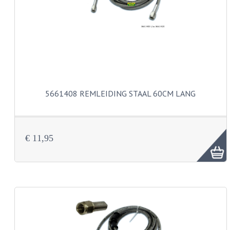
PEDALEN
SPRUITSTUKKEN EN RUBBERS
TANDWIELEN
ACHTERTANDWIELEN
5661408 REMLEIDING STAAL 60CM LANG
VOORTANDWIELEN
UITLATEN EN BOCHTEN
€ 11,95
UITLATEN
UITLAATBOCHTEN
UITLAATONDERDELEN
VERSNELLING EN KOPPELING
KOPPELING ONDERDELEN