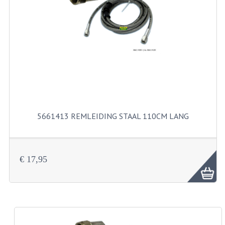
PAKKINGEN
PEDALEN
REVISIESETS
TANDWIELEN
UITLATEN EN BOCHTEN
VERSNELLING EN KOPPELING
5661413 REMLEIDING STAAL 110CM LANG
FRAME ONDERDELEN
ACHTERBRUG
€ 17,95
BAGAGEDRAGERS EN VOETSTEUNEN
BUDDY SEATS
BUDDY SEAT HOEZEN