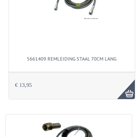
VERSNELLING ONDERDELEN
REVISIESETS
REVISIE 3 BAK HAND
REVISIE 3 BAK VOET
5661409 REMLEIDING STAAL 70CM LANG
REVISIE 4 BAK VOET
REVISIE 5 BAK VOET
€ 13,95
REVISIE KS80/314 MOTORBLOK
REVISIE KS125/285 MOTORBLOK
OVERIG
WATERKOELING
KS50 KOPLAMPHUIS