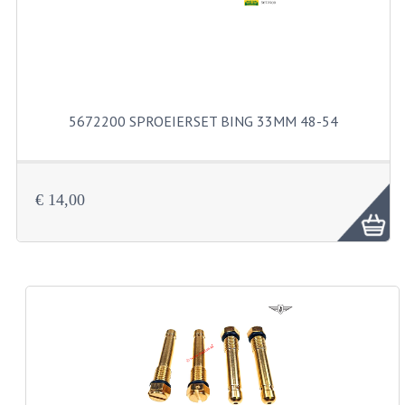
BUITENBANDEN 19"
BUITENBANDEN 21"
BEPLATING
5672200 SPROEIERSET BING 33MM 48-54
BOUTENSETS
ZUNDAPP 515 RVS
€ 14,00
ZUNDAPP 517 RVS
ZUNDAPP 529 RVS
BUDDY SEATS
BUDDY OVERTREKKEN
BUDDY SEAT ONDERDELEN