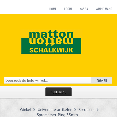
HOME
LOGIN
KASSA
WINKELMAND
zoeken
HOOFDMENU
HOME
Winkel
Universele artikelen
Sproeiers
CATEGORIEËN
Sproeierset Bing 33mm