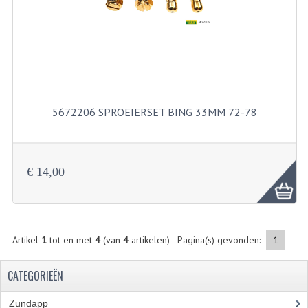
KABELS
SPIEGELS
STUREN
TELLER ONDERDELEN
5672206 SPROEIERSET BING 33MM 72-78
TELLERS COMPLEET
SPATBORDEN EN KENTEKENPLATEN
€ 14,00
TANK
VERLICHTING EN ELEKTRA
ACCU'S EN CLAXONS
Artikel
1
tot en met
4
(van
4
artikelen) - Pagina(s) gevonden:
1
ACHTERLICHTEN
CATEGORIEËN
KABELBOMEN
Zundapp
(2591)