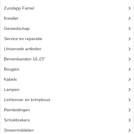
KOPLAMPEN
Zundapp Famel
(61)
RICHTINGAANWIJZERS
Kreidler
(648)
Gereedschap
(5)
SCHAKELAARS
Service en reparatie
(23)
VOORVORK ONDERDELEN
Universele artikelen
(295)
VOORVORK COMPLEET
Binnenbanden 16-23"
(35)
VOORVORK 517
Bougies
(24)
VOORVORK 529 TROMMEL
Kabels
(28)
Lampen
(50)
VOORVORK 530 SCHIJFREM
Lichtsnoer en krimpkous
(23)
MOTORBLOK DELEN
Remleidingen
(28)
CARBURATEURDELEN
Schokbrekers
(18)
CARBURATEURS EN SPROEIERS
Smeermiddelen
(25)