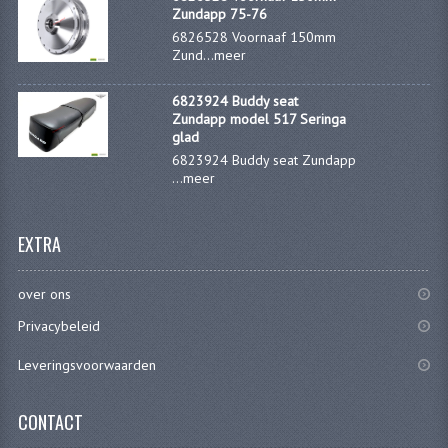
Zundapp 75-76
VERSNELLING ONDERDELEN
6826528 Voornaaf 150mm
Zund...
meer
REVISIESETS
6823924 Buddy seat
REVISIE 3 BAK HAND
Zundapp model 517 Seringa
glad
REVISIE 3 BAK VOET
6823924 Buddy seat Zundapp
...
meer
REVISIE 4 BAK VOET
EXTRA
REVISIE 5 BAK VOET
REVISIE KS80/314 MOTORBLOK
over ons
REVISIE KS125/285 MOTORBLOK
Privacybeleid
OVERIG
Leveringsvoorwaarden
WATERKOELING
CONTACT
KS50 KOPLAMPHUIS