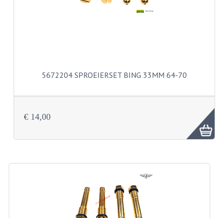
VELGEN EN SPAKEN
ALUMINIUM VELGEN
CHROMEN VELGEN
SPAKEN
5672204 SPROEIERSET BING 33MM 64-70
WIELEN DIVERSEN
SCHOKBREKERS
€ 14,00
SLOTEN
STUUR EN BEDIENING
COCKPIT ONDERDELEN
HANDELS EN HANDVATTEN
MAGURA BLOKHANDELS