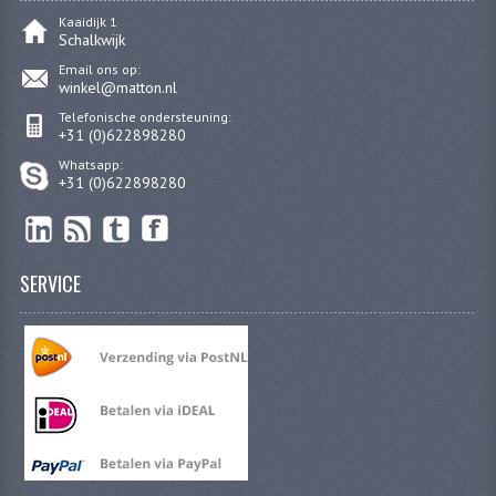
Kaaidijk 1
Schalkwijk
RVS PRODUCTEN
Email ons op:
winkel@matton.nl
RVS BOUTEN EN MOEREN
Telefonische ondersteuning:
+31 (0)622898280
DIVERSEN
Whatsapp:
KS80 KS125 KS175
+31 (0)622898280
KS80 ONDERDELEN
KICKSTARTER
SERVICE
KOPPELING
KRUKASSEN
LAGERS EN KEERRINGEN
ONTSTEKING