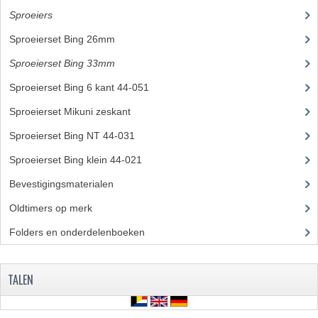
CARBURATEURS
Sproeiers
(39)
Sproeierset Bing 26mm
(4)
SPROEIERSET BING 26MM
Sproeierset Bing 33mm
(4)
SPROEIERSET BING KLEIN 44-021
Sproeierset Bing 6 kant 44-051
(9)
SPROEIERSET BING KLEIN NT 44-031
Sproeierset Mikuni zeskant
(10)
SPROEIERSET BING ZESKANT 44-051
Sproeierset Bing NT 44-031
(6)
SPROEIERSET MIKUNI ZESKANT
Sproeierset Bing klein 44-021
(6)
Bevestigingsmaterialen
(120)
CARTERDELEN
Oldtimers op merk
(73)
CILINDERS EN ZUIGERS
Folders en onderdelenboeken
(86)
CILINDERKITS
CILINDERKOPPEN
TALEN
ZUIGERS EN ZUIGERVEREN