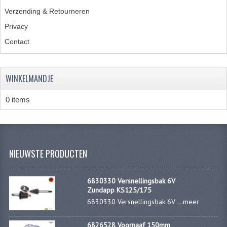
Verzending & Retourneren
PEDALEN
Privacy
SPRUITSTUKKEN EN RUBBERS
Contact
TANDWIELEN
WINKELMANDJE
ACHTERTANDWIELEN
VOORTANDWIELEN
0 items
UITLATEN EN BOCHTEN
UITLATEN
NIEUWSTE PRODUCTEN
UITLAATBOCHTEN
6830330 Versnellingsbak 6V
UITLAATONDERDELEN
Zundapp KS125/175
6830330 Versnellingsbak 6V ...
meer
VERSNELLING EN KOPPELING
KOPPELING ONDERDELEN
6826528 Voornaaf 150mm