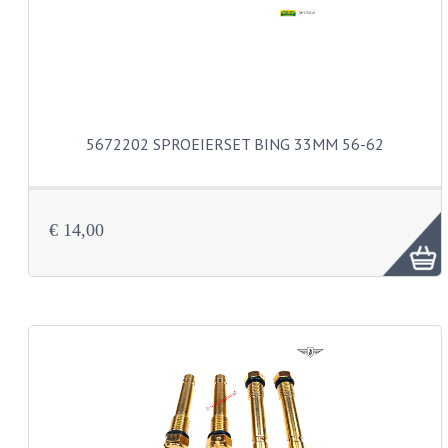
BUDDY SEATS
CRANKS EN STANDAARDS
EMBLEMEN EN STICKERS
FRAMEBEUGELS
5672202 SPROEIERSET BING 33MM 56-62
KETTINGKASTEN
MOTOROPHANGING
€ 14,00
REMMEN EN WIELEN
AANDRIJVERS EN LAGERS
ASSEN EN BUSSEN
BUITENBANDEN
REMDELEN