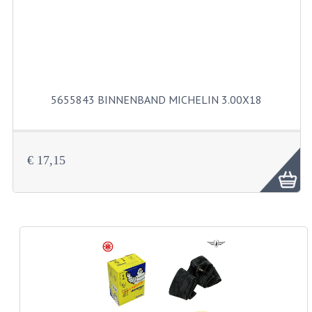
KABELS
SPIEGELS
STUREN
TELLER ONDERDELEN
5655843 BINNENBAND MICHELIN 3.00X18
TELLERS COMPLEET
SPATBORDEN EN KENTEKENPLATEN
€ 17,15
TANK
VERLICHTING EN ELEKTRA
ACCU'S EN CLAXONS
ACHTERLICHTEN
KABELBOMEN