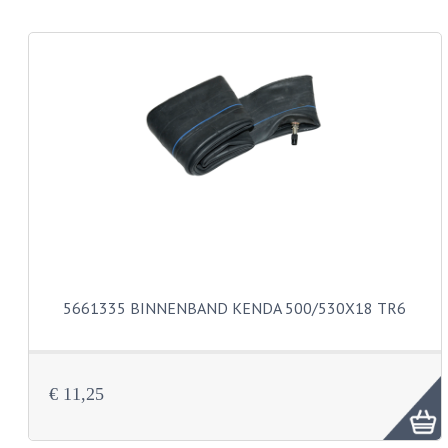
KABEL KLEMBOUT
KABEL HOEDJE
KABEL INSTEEKKIES
KABEL BRUG
KABEL SCHOENTJES
PARKERS EN PLAATSCHROEVEN
TAPEINDEN
VEREN
5661335 BINNENBAND KENDA 500/530X18 TR6
SPECIAAL VOOR ZUNDAPP
SPECIAAL VOOR KREIDLER
€ 11,25
SPECIAAL VOOR YAMAHA