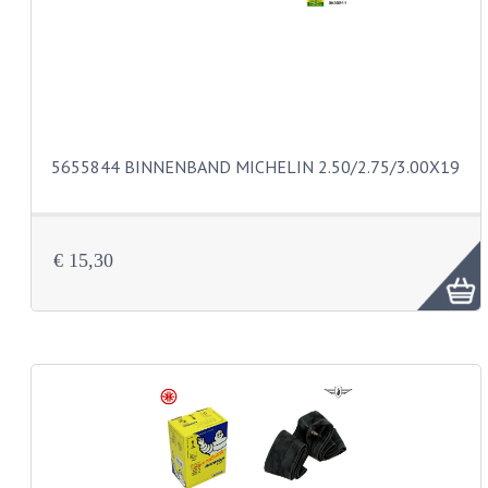
KOPLAMPEN
RICHTINGAANWIJZERS
SCHAKELAARS
VOORVORK ONDERDELEN
5655844 BINNENBAND MICHELIN 2.50/2.75/3.00X19
VOORVORK COMPLEET
VOORVORK 517
€ 15,30
VOORVORK 529 TROMMEL
VOORVORK 530 SCHIJFREM
MOTORBLOK DELEN
CARBURATEURDELEN
CARBURATEURS EN SPROEIERS