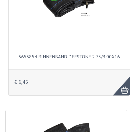
VERSNELLING ONDERDELEN
REVISIESETS
REVISIE 3 BAK HAND
REVISIE 3 BAK VOET
5655854 BINNENBAND DEESTONE 2.75/3.00X16
REVISIE 4 BAK VOET
REVISIE 5 BAK VOET
€ 6,45
REVISIE KS80/314 MOTORBLOK
REVISIE KS125/285 MOTORBLOK
OVERIG
WATERKOELING
KS50 KOPLAMPHUIS