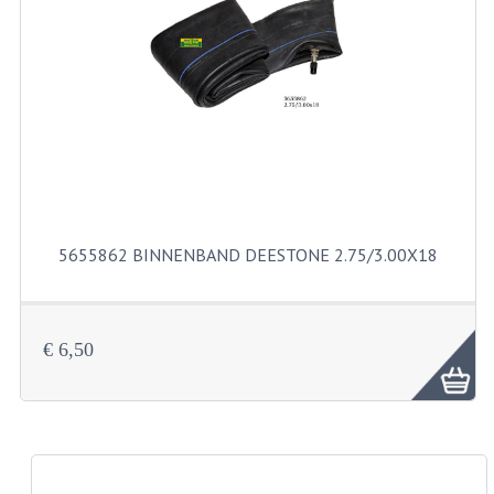
PAKKINGEN
PEDALEN
REVISIESETS
TANDWIELEN
UITLATEN EN BOCHTEN
VERSNELLING EN KOPPELING
5655862 BINNENBAND DEESTONE 2.75/3.00X18
FRAME ONDERDELEN
ACHTERBRUG
€ 6,50
BAGAGEDRAGERS EN VOETSTEUNEN
BUDDY SEATS
BUDDY SEAT HOEZEN