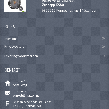
rechte vertanding Jasil
Zundapp KS80
6833316 Koppelingshuis 17-5...
meer
EXTRA
over ons
Privacybeleid
Leveringsvoorwaarden
CONTACT
Kaaidijk 1
Schalkwijk
Email ons op:
winkel@matton.nl
Telefonische ondersteuning:
+31 (0)622898280