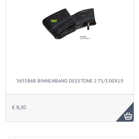
RICHTINGAANWIJZERS
SCHAKELAARS
VOORVORK
GEREEDSCHAP
SERVICE EN REPARATIE
REVISIE ZUNDAPP MOTORBLOK
5655868 BINNENBAND DEESTONE 2.75/3.00X19
REVISIE KREIDLER MOTORBLOK
SPAKEN VAN WIELEN
€ 8,95
UNIVERSELE ARTIKELEN
BINNENBANDEN 16-23"
BOUGIES