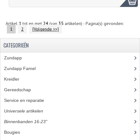
Artikel
1
tot en met
24
(van
35
artikelen) - Pagina(s) gevonden:
1
2
[Volgende >>]
CATEGORIEËN
Zundapp
(2590)
Zundapp Famel
(61)
Kreidler
(648)
Gereedschap
(5)
Service en reparatie
(23)
Universele artikelen
(295)
Binnenbanden 16-23"
(35)
Bougies
(24)