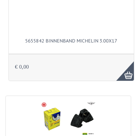
VELGEN EN SPAKEN
ALUMINIUM VELGEN
CHROMEN VELGEN
SPAKEN
5655842 BINNENBAND MICHELIN 3.00X17
WIELEN DIVERSEN
SCHOKBREKERS
€ 0,00
SLOTEN
STUUR EN BEDIENING
COCKPIT ONDERDELEN
HANDELS EN HANDVATTEN
MAGURA BLOKHANDELS