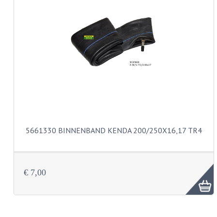
KABELS
LAMPEN
BA7S
BA9S
E10
BA15S
5661330 BINNENBAND KENDA 200/250X16,17 TR4
BAX15D
BAY15D
€ 7,00
BA20D
PX15D
LICHTSNOER EN KRIMPKOUS