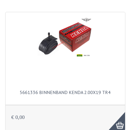
BROMFIETSEN OVERIG
OUDE VOORRAAD
OLDTIMERS OP MERK
SOLEX ONDERDELEN
DE GRABBELTON VAN MATTON
ALLERLEI GEBRUIKTE ONDERDELEN
FRAMEDELEN
TANKS
5661336 BINNENBAND KENDA 2.00X19 TR4
KREIDLER ONDERDELEN GEBRUIKT
MOTORBLOKKEN DIVERSE MERKEN
€ 0,00
PUCH/TOMOS ONDERDELEN GEBRUIKT