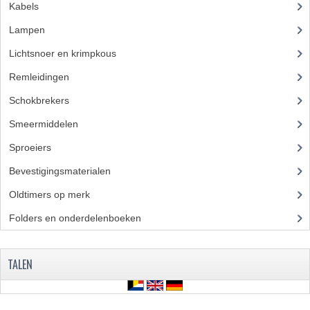
Kabels
(28)
Lampen
(50)
Lichtsnoer en krimpkous
(23)
Remleidingen
(28)
Schokbrekers
(18)
Smeermiddelen
(25)
Sproeiers
(39)
Bevestigingsmaterialen
(120)
Oldtimers op merk
(73)
Folders en onderdelenboeken
(86)
TALEN