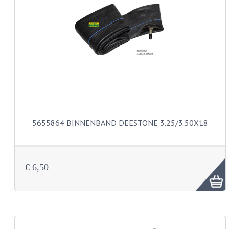
BUDDY SEAT ONDERDELEN
BUDDY SEATS
CRANKS EN STANDAARDS
EMBLEMEN EN STICKERS
FRAMEBEPLATING
REMMEN EN WIELEN
5655864 BINNENBAND DEESTONE 3.25/3.50X18
SCHOKBREKERS
SLOTEN
€ 6,50
SPATBORDEN EN KENTEKENPLATEN
STUUR EN BEDIENING
HANDELS EN HANDVATTEN