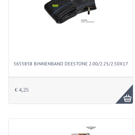
PAKKINGEN
TANDWIELEN
UITLATEN
VERSNELLING
KS100 ONDERDELEN
KS125 ONDERDELEN
5655858 BINNENBAND DEESTONE 2.00/2.25/2.50X17
KS175 ONDERDELEN
ZUNDAPP FAMEL
€ 4,25
NOS
KREIDLER
MOTORBLOK DELEN