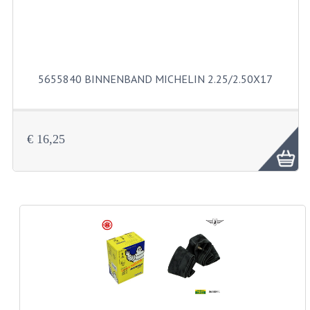
BUITENBANDEN 19"
BUITENBANDEN 21"
5655840 BINNENBAND MICHELIN 2.25/2.50X17
BEPLATING
BOUTENSETS
€ 16,25
ZUNDAPP 515 RVS
ZUNDAPP 517 RVS
ZUNDAPP 529 RVS
BUDDY SEATS
BUDDY OVERTREKKEN
BUDDY SEAT ONDERDELEN