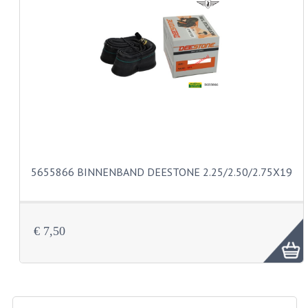
KABELS
SPIEGELS
STUREN
TELLER ONDERDELEN
TELLERS COMPLEET
TANK
5655866 BINNENBAND DEESTONE 2.25/2.50/2.75X19
VERLICHTING EN ELEKTRA
ACCU'S EN CLAXONS
€ 7,50
ACHTERLICHTEN
KABELBOMEN
KOPLAMPEN