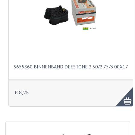
CARBURATEURS EN SPROEIERS
SPROEIERSET MIKUNI ZESKANT
SPROEIERSET BING KLEIN 44-021
SPROEIERSET BING KLEIN NT 44-031
SPROEIERSET BING ZESKANT 44-051
CARTERDELEN
5655860 BINNENBAND DEESTONE 2.50/2.75/3.00X17
CILINDERS EN ZUIGERS
KETTINGEN
€ 8,75
KRUKASSEN
LAGERS EN KEERRINGEN
ONTSTEKINGSDELEN