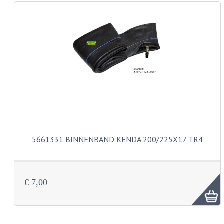
REMLEIDINGEN
SCHOKBREKERS
SMEERMIDDELEN
SPROEIERS
SPROEIERSET BING 26MM
SPROEIERSET BING 33MM
5661331 BINNENBAND KENDA 200/225X17 TR4
SPROEIERSET BING 6 KANT 44-051
SPROEIERSET MIKUNI ZESKANT
€ 7,00
SPROEIERSET BING NT 44-031
SPROEIERSET BING KLEIN 44-021