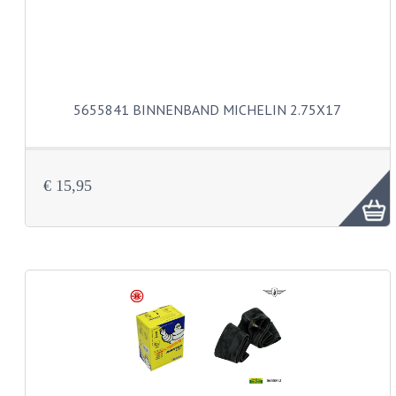
BUDDY SEATS
CRANKS EN STANDAARDS
EMBLEMEN EN STICKERS
FRAMEBEUGELS
5655841 BINNENBAND MICHELIN 2.75X17
KETTINGKASTEN
MOTOROPHANGING
€ 15,95
REMMEN EN WIELEN
AANDRIJVERS EN LAGERS
ASSEN EN BUSSEN
BUITENBANDEN
REMDELEN