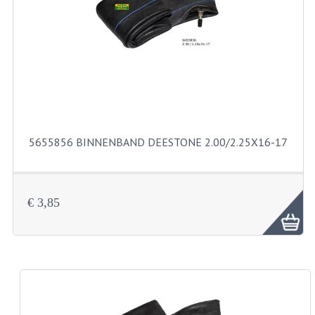
RVS PRODUCTEN
RVS BOUTEN EN MOEREN
DIVERSEN
KS80 KS125 KS175
5655856 BINNENBAND DEESTONE 2.00/2.25X16-17
KS80 ONDERDELEN
KICKSTARTER
€ 3,85
KOPPELING
KRUKASSEN
LAGERS EN KEERRINGEN
ONTSTEKING