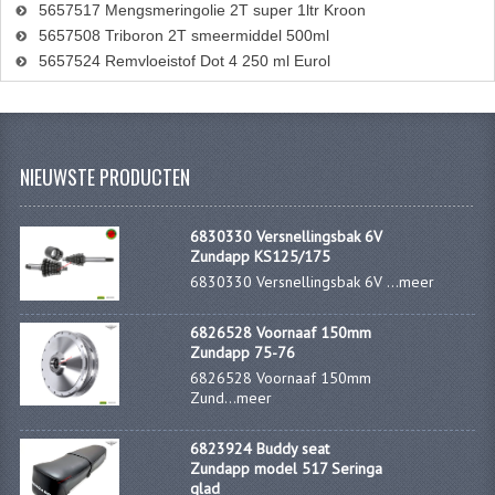
5657517 Mengsmeringolie 2T super 1ltr Kroon
5657508 Triboron 2T smeermiddel 500ml
5657524 Remvloeistof Dot 4 250 ml Eurol
NIEUWSTE PRODUCTEN
6830330 Versnellingsbak 6V
Zundapp KS125/175
6830330 Versnellingsbak 6V ...
meer
6826528 Voornaaf 150mm
Zundapp 75-76
6826528 Voornaaf 150mm
Zund...
meer
6823924 Buddy seat
Zundapp model 517 Seringa
glad