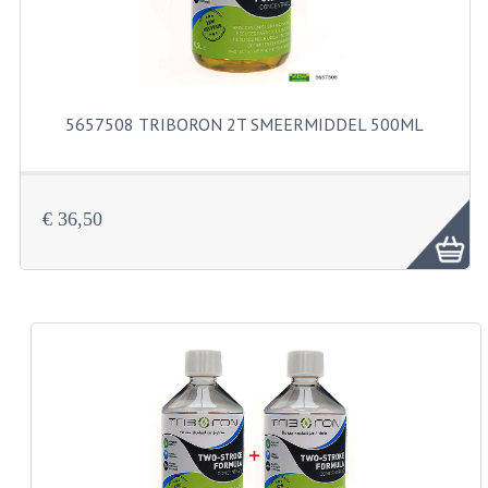
BUITENBANDEN 19"
BUITENBANDEN 21"
5657508 TRIBORON 2T SMEERMIDDEL 500ML
BEPLATING
BOUTENSETS
€ 36,50
ZUNDAPP 515 RVS
ZUNDAPP 517 RVS
ZUNDAPP 529 RVS
BUDDY SEATS
BUDDY OVERTREKKEN
BUDDY SEAT ONDERDELEN