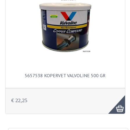
RICHTINGAANWIJZERS
SCHAKELAARS
VOORVORK
GEREEDSCHAP
SERVICE EN REPARATIE
REVISIE ZUNDAPP MOTORBLOK
5657538 KOPERVET VALVOLINE 500 GR
REVISIE KREIDLER MOTORBLOK
SPAKEN VAN WIELEN
€ 22,25
UNIVERSELE ARTIKELEN
BINNENBANDEN 16-23"
BOUGIES