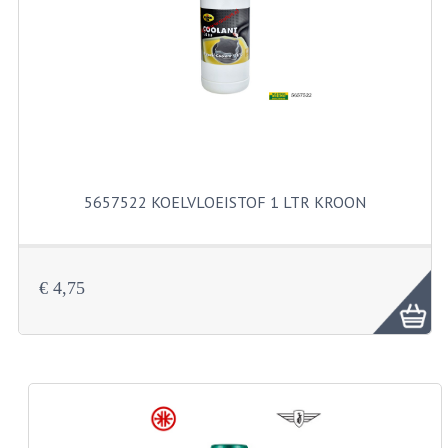
RVS PRODUCTEN
RVS BOUTEN EN MOEREN
DIVERSEN
KS80 KS125 KS175
5657522 KOELVLOEISTOF 1 LTR KROON
KS80 ONDERDELEN
KICKSTARTER
€ 4,75
KOPPELING
KRUKASSEN
LAGERS EN KEERRINGEN
ONTSTEKING