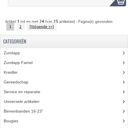
Artikel
1
tot en met
24
(van
25
artikelen) - Pagina(s) gevonden:
1
2
[Volgende >>]
CATEGORIEËN
Zundapp
(2591)
Zundapp Famel
(61)
Kreidler
(648)
Gereedschap
(5)
Service en reparatie
(23)
Universele artikelen
(295)
Binnenbanden 16-23"
(35)
Bougies
(24)