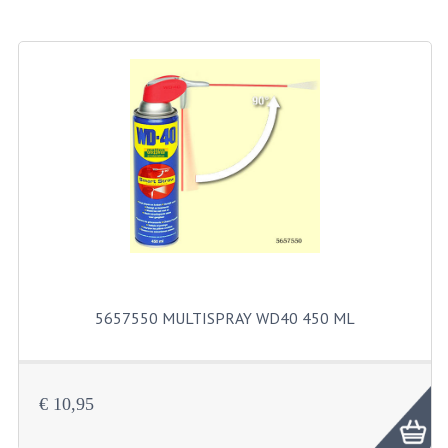
BROMFIETSEN OVERIG
OUDE VOORRAAD
OLDTIMERS OP MERK
SOLEX ONDERDELEN
DE GRABBELTON VAN MATTON
ALLERLEI GEBRUIKTE ONDERDELEN
FRAMEDELEN
TANKS
5657550 MULTISPRAY WD40 450 ML
KREIDLER ONDERDELEN GEBRUIKT
MOTORBLOKKEN DIVERSE MERKEN
€ 10,95
PUCH/TOMOS ONDERDELEN GEBRUIKT