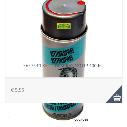
PAKKINGEN
PEDALEN
REVISIESETS
TANDWIELEN
UITLATEN EN BOCHTEN
VERSNELLING EN KOPPELING
5657530 KETTINGSPRAY MOTIP 400 ML
FRAME ONDERDELEN
ACHTERBRUG
€ 5,95
BAGAGEDRAGERS EN VOETSTEUNEN
BUDDY SEATS
BUDDY SEAT HOEZEN