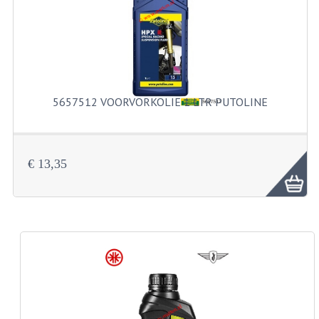
KABELS
SPIEGELS
STUREN
TELLER ONDERDELEN
5657512 VOORVORKOLIE 1 LTR PUTOLINE
TELLERS COMPLEET
SPATBORDEN EN KENTEKENPLATEN
€ 13,35
TANK
VERLICHTING EN ELEKTRA
ACCU'S EN CLAXONS
ACHTERLICHTEN
KABELBOMEN