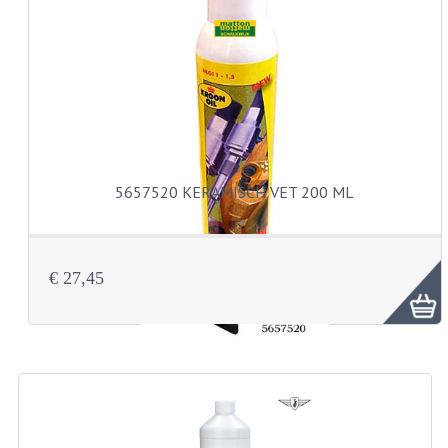
VERSNELLING ONDERDELEN
REVISIESETS
REVISIE 3 BAK HAND
REVISIE 3 BAK VOET
5657520 KERAMISCH VET 200 ML
REVISIE 4 BAK VOET
REVISIE 5 BAK VOET
€ 27,45
REVISIE KS80/314 MOTORBLOK
REVISIE KS125/285 MOTORBLOK
OVERIG
WATERKOELING
KS50 KOPLAMPHUIS