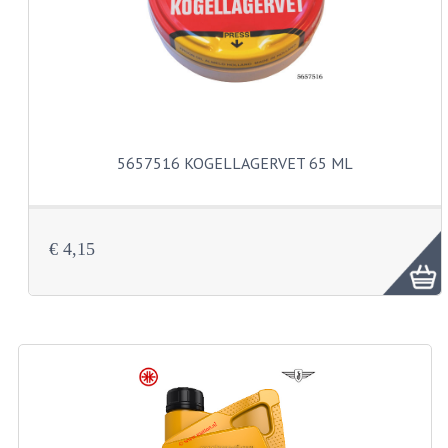
CARBURATEURS
SPROEIERSET BING 26MM
SPROEIERSET BING KLEIN 44-021
SPROEIERSET BING KLEIN NT 44-031
5657516 KOGELLAGERVET 65 ML
SPROEIERSET BING ZESKANT 44-051
SPROEIERSET MIKUNI ZESKANT
€ 4,15
CARTERDELEN
CILINDERS EN ZUIGERS
CILINDERKITS
CILINDERKOPPEN
ZUIGERS EN ZUIGERVEREN