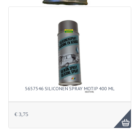
CARROSSERIERINGEN
BOUTEN
CILINDERKOP BOUTEN
LENSKOP BOUTEN
KRUISKOP BOUTEN
ZESKANT BOUTEN
INBUS BOUTEN
OOG BOUTEN
5657546 SILICONEN SPRAY MOTIP 400 ML
KABEL ONDERDELEN
KABEL STELBOUTEN
€ 3,75
KABEL NIPPELS