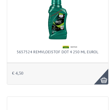
PAKKINGEN
TANDWIELEN
UITLATEN
VERSNELLING
KS100 ONDERDELEN
KS125 ONDERDELEN
5657524 REMVLOEISTOF DOT 4 250 ML EUROL
KS175 ONDERDELEN
ZUNDAPP FAMEL
€ 4,50
NOS
KREIDLER
MOTORBLOK DELEN