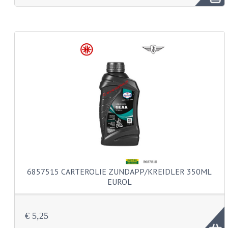
FRAME ONDERDELEN
MOTORBLOK ONDERDELEN
DRIEWIELERS
FOLDERS EN ONDERDELENBOEKEN
MODELOVERZICHTEN PER JAAR
ONDERDELENBOEKEN
ELECTRISCHE SCHEMA'S
ACCOUNT
6857515 CARTEROLIE ZUNDAPP/KREIDLER 350ML
CONTACT
EUROL
€ 5,25