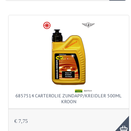
ZUNDAPP ONDERDELEN GEBRUIKT
FRAME DELEN
REMDELEN GEBRUIKT
CADEAUTIPS (NIET ACTIEF)
FRAME ONDERDELEN
MOTOR ONDERDELEN
SACHS ONDERDELEN
FRAME ONDERDELEN
6857514 CARTEROLIE ZUNDAPP/KREIDLER 500ML
KROON
MOTOR ONDERDELEN
PUCH ONDERDELEN
€ 7,75
HONDA MB/MT/MTX/MBX/NSR