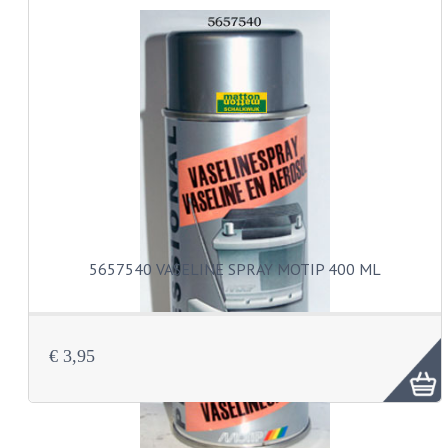
KABELS
LAMPEN
BA7S
BA9S
E10
BA15S
5657540 VASELINE SPRAY MOTIP 400 ML
BAX15D
BAY15D
€ 3,95
BA20D
PX15D
LICHTSNOER EN KRIMPKOUS