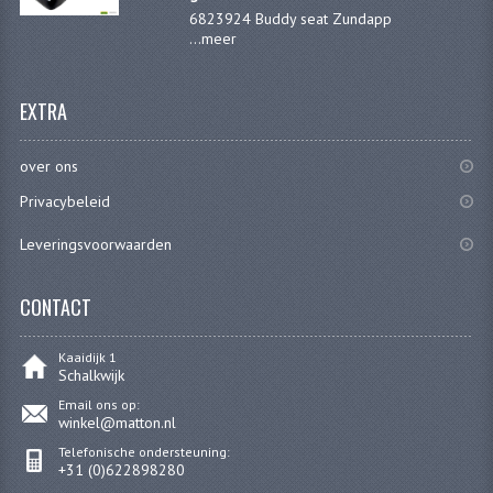
6823924 Buddy seat Zundapp
...
meer
EXTRA
over ons
Privacybeleid
Leveringsvoorwaarden
CONTACT
Kaaidijk 1
Schalkwijk
Email ons op:
winkel@matton.nl
Telefonische ondersteuning:
+31 (0)622898280