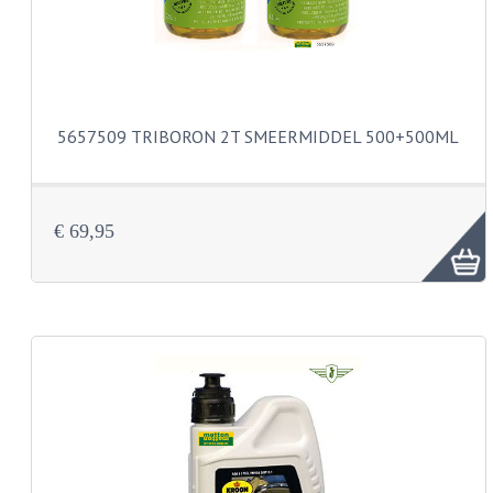
BUDDY SEATS
CRANKS EN STANDAARDS
EMBLEMEN EN STICKERS
FRAMEBEUGELS
5657509 TRIBORON 2T SMEERMIDDEL 500+500ML
KETTINGKASTEN
MOTOROPHANGING
€ 69,95
REMMEN EN WIELEN
AANDRIJVERS EN LAGERS
ASSEN EN BUSSEN
BUITENBANDEN
REMDELEN