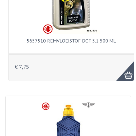
VELGEN EN SPAKEN
ALUMINIUM VELGEN
CHROMEN VELGEN
SPAKEN
5657510 REMVLOEISTOF DOT 5.1 500 ML
WIELEN DIVERSEN
SCHOKBREKERS
€ 7,75
SLOTEN
STUUR EN BEDIENING
COCKPIT ONDERDELEN
HANDELS EN HANDVATTEN
MAGURA BLOKHANDELS