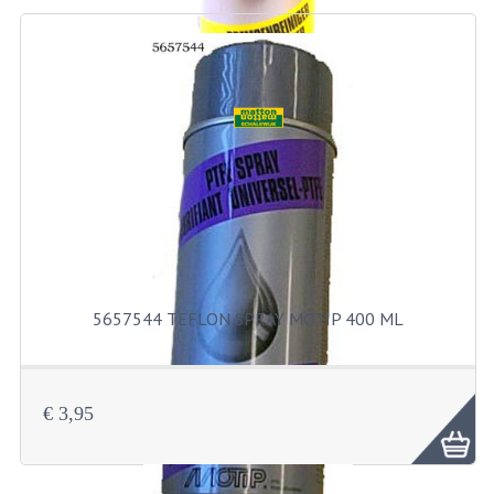
BEVESTIGINGSMATERIALEN
RVS
MOEREN
MOEREN
BORGMOEREN
DOPMOEREN
FLENSMOEREN
5657544 TEFLON SPRAY MOTIP 400 ML
RINGEN
BORGRINGEN
ONDERLEGRINGEN
€ 3,95
VEERRINGEN