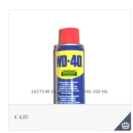
KABEL KLEMBOUT
KABEL HOEDJE
KABEL INSTEEKKIES
KABEL BRUG
KABEL SCHOENTJES
PARKERS EN PLAATSCHROEVEN
TAPEINDEN
VEREN
5657548 MULTISPRAY WD40 200 ML
SPECIAAL VOOR ZUNDAPP
SPECIAAL VOOR KREIDLER
€ 4,85
SPECIAAL VOOR YAMAHA