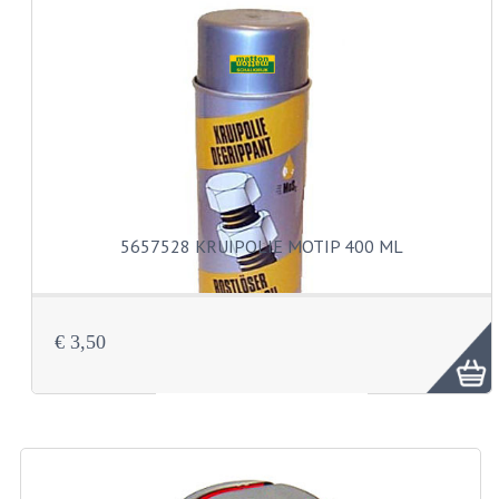
CARBURATEURS EN SPROEIERS
SPROEIERSET MIKUNI ZESKANT
SPROEIERSET BING KLEIN 44-021
SPROEIERSET BING KLEIN NT 44-031
SPROEIERSET BING ZESKANT 44-051
CARTERDELEN
5657528 KRUIPOLIE MOTIP 400 ML
CILINDERS EN ZUIGERS
KETTINGEN
€ 3,50
KRUKASSEN
LAGERS EN KEERRINGEN
ONTSTEKINGSDELEN