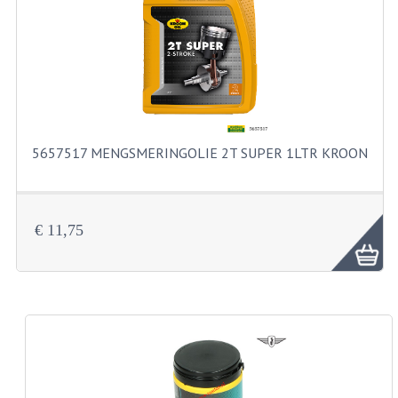
FILTERS EN TRECHTERS
KETTINGEN
KRUKASSEN
LAGERS EN KEERRINGEN
5657517 MENGSMERINGOLIE 2T SUPER 1LTR KROON
KEERRINGSETS
LAGERS EN LAGERSETS
€ 11,75
ONTSTEKINGSDELEN
BOUGIE EN BOUGIEDOP
ELECTRONISCHE ONTSTEKING
PUNTEN ONTSTEKING
PAKKINGEN