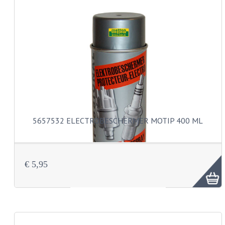
BUDDY SEAT ONDERDELEN
BUDDY SEATS
CRANKS EN STANDAARDS
EMBLEMEN EN STICKERS
FRAMEBEPLATING
REMMEN EN WIELEN
5657532 ELECTROBESCHERMER MOTIP 400 ML
SCHOKBREKERS
SLOTEN
€ 5,95
SPATBORDEN EN KENTEKENPLATEN
STUUR EN BEDIENING
HANDELS EN HANDVATTEN