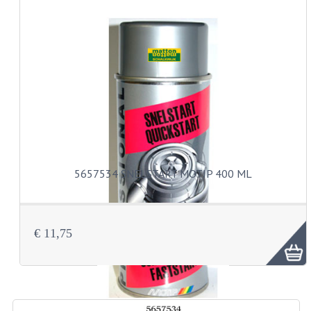
KABELS
SPIEGELS
STUREN
TELLER ONDERDELEN
TELLERS COMPLEET
TANK
5657534 SNELSTART MOTIP 400 ML
VERLICHTING EN ELEKTRA
ACCU'S EN CLAXONS
€ 11,75
ACHTERLICHTEN
KABELBOMEN
KOPLAMPEN