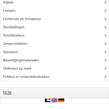
Kabels
(28)
Lampen
(50)
Lichtsnoer en krimpkous
(23)
Remleidingen
(28)
Schokbrekers
(18)
Smeermiddelen
(25)
Sproeiers
(39)
Bevestigingsmaterialen
(120)
Oldtimers op merk
(73)
Folders en onderdelenboeken
(86)
TALEN