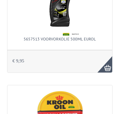
KOPLAMPEN
RICHTINGAANWIJZERS
SCHAKELAARS
VOORVORK ONDERDELEN
5657513 VOORVORKOLIE 500ML EUROL
VOORVORK COMPLEET
VOORVORK 517
€ 9,95
VOORVORK 529 TROMMEL
VOORVORK 530 SCHIJFREM
MOTORBLOK DELEN
CARBURATEURDELEN
CARBURATEURS EN SPROEIERS