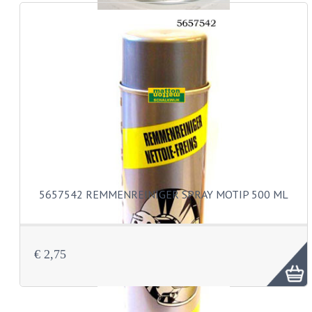
REMLEIDINGEN
SCHOKBREKERS
SMEERMIDDELEN
SPROEIERS
SPROEIERSET BING 26MM
SPROEIERSET BING 33MM
5657542 REMMENREINIGER SPRAY MOTIP 500 ML
SPROEIERSET BING 6 KANT 44-051
SPROEIERSET MIKUNI ZESKANT
€ 2,75
SPROEIERSET BING NT 44-031
SPROEIERSET BING KLEIN 44-021