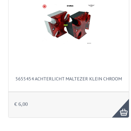
KABELS
LAMPEN
BA7S
BA9S
E10
BA15S
5655454 ACHTERLICHT MALTEZER KLEIN CHROOM
BAX15D
BAY15D
€ 6,00
BA20D
PX15D
LICHTSNOER EN KRIMPKOUS