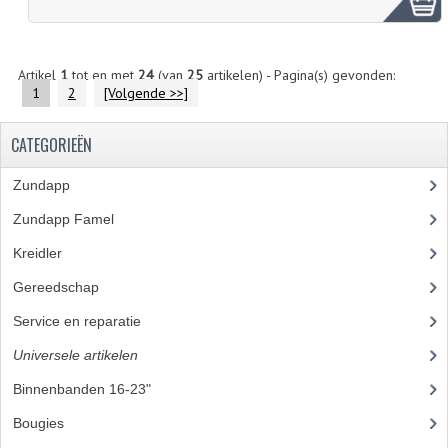
Artikel
1
tot en met
24
(van
25
artikelen) - Pagina(s) gevonden:
1
2
[Volgende >>]
CATEGORIEËN
Zundapp
(2591)
Zundapp Famel
(61)
Kreidler
(648)
Gereedschap
(5)
Service en reparatie
(23)
Universele artikelen
(295)
Binnenbanden 16-23"
(35)
Bougies
(24)