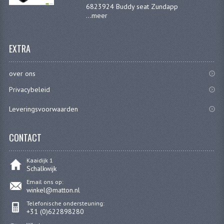
6823924 Buddy seat Zundapp
...
meer
EXTRA
over ons
Privacybeleid
Leveringsvoorwaarden
CONTACT
Kaaidijk 1
Schalkwijk
Email ons op:
winkel@matton.nl
Telefonische ondersteuning:
+31 (0)622898280