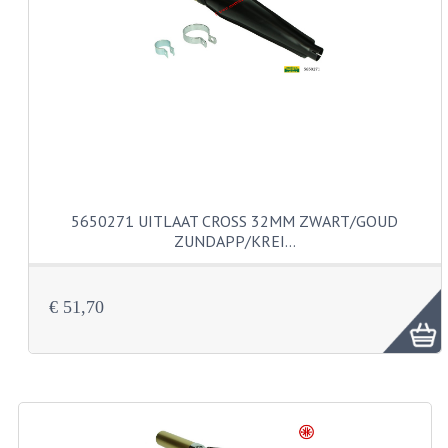
CARBURATEURS EN SPROEIERS
SPROEIERSET MIKUNI ZESKANT
SPROEIERSET BING KLEIN 44-021
SPROEIERSET BING KLEIN NT 44-031
SPROEIERSET BING ZESKANT 44-051
CARTERDELEN
5650271 UITLAAT CROSS 32MM ZWART/GOUD
ZUNDAPP/KREI…
CILINDERS EN ZUIGERS
KETTINGEN
€ 51,70
KRUKASSEN
LAGERS EN KEERRINGEN
ONTSTEKINGSDELEN