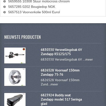
5659555 10308 Stuur motocross chroom
5657285 0202 Bougiedop NGK
5657513 Voorvorkolie 500ml Eurol
NIEUWSTE PRODUCTEN
6830330 Versnellingsbak 6V
Zundapp KS125/175
6830330 Versnellingsbak 6V ...
meer
6826528 Voornaaf 150mm
Zundapp 75-76
6826528 Voornaaf 150mm
Zund...
meer
6823924 Buddy seat
Zundapp model 517 Seringa
glad