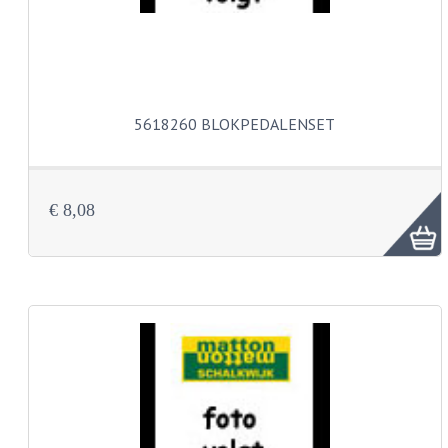
BUDDY SEATS
CRANKS EN STANDAARDS
EMBLEMEN EN STICKERS
FRAMEBEUGELS
5618260 BLOKPEDALENSET
KETTINGKASTEN
MOTOROPHANGING
€ 8,08
REMMEN EN WIELEN
AANDRIJVERS EN LAGERS
ASSEN EN BUSSEN
BUITENBANDEN
REMDELEN