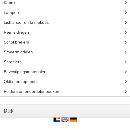
Kabels
(28)
Lampen
(50)
Lichtsnoer en krimpkous
(23)
Remleidingen
(28)
Schokbrekers
(18)
Smeermiddelen
(25)
Sproeiers
(39)
Bevestigingsmaterialen
(120)
Oldtimers op merk
(73)
Folders en onderdelenboeken
(86)
TALEN