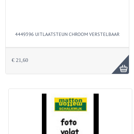
BUITENBANDEN 19"
BUITENBANDEN 21"
4449396 UITLAATSTEUN CHROOM VERSTELBAAR
BEPLATING
BOUTENSETS
€ 21,60
ZUNDAPP 515 RVS
ZUNDAPP 517 RVS
ZUNDAPP 529 RVS
BUDDY SEATS
BUDDY OVERTREKKEN
BUDDY SEAT ONDERDELEN