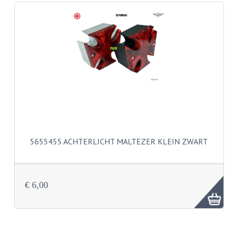
REMLEIDINGEN
SCHOKBREKERS
SMEERMIDDELEN
SPROEIERS
SPROEIERSET BING 26MM
SPROEIERSET BING 33MM
5655455 ACHTERLICHT MALTEZER KLEIN ZWART
SPROEIERSET BING 6 KANT 44-051
SPROEIERSET MIKUNI ZESKANT
€ 6,00
SPROEIERSET BING NT 44-031
SPROEIERSET BING KLEIN 44-021