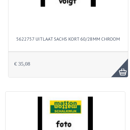
VELGEN EN SPAKEN
ALUMINIUM VELGEN
CHROMEN VELGEN
SPAKEN
5622757 UITLAAT SACHS KORT 60/28MM CHROOM
WIELEN DIVERSEN
SCHOKBREKERS
€ 35,08
SLOTEN
STUUR EN BEDIENING
COCKPIT ONDERDELEN
HANDELS EN HANDVATTEN
MAGURA BLOKHANDELS