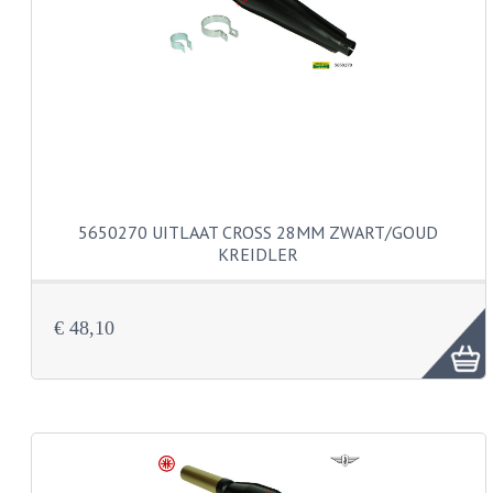
PAKKINGEN
TANDWIELEN
UITLATEN
VERSNELLING
KS100 ONDERDELEN
KS125 ONDERDELEN
5650270 UITLAAT CROSS 28MM ZWART/GOUD
KREIDLER
KS175 ONDERDELEN
ZUNDAPP FAMEL
€ 48,10
NOS
KREIDLER
MOTORBLOK DELEN