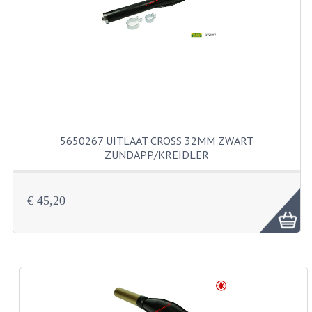
RVS PRODUCTEN
RVS BOUTEN EN MOEREN
DIVERSEN
KS80 KS125 KS175
5650267 UITLAAT CROSS 32MM ZWART
KS80 ONDERDELEN
ZUNDAPP/KREIDLER
KICKSTARTER
€ 45,20
KOPPELING
KRUKASSEN
LAGERS EN KEERRINGEN
ONTSTEKING