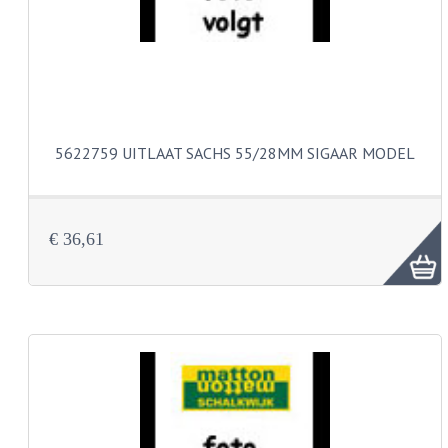
KOPLAMPEN
RICHTINGAANWIJZERS
SCHAKELAARS
VOORVORK ONDERDELEN
5622759 UITLAAT SACHS 55/28MM SIGAAR MODEL
VOORVORK COMPLEET
VOORVORK 517
€ 36,61
VOORVORK 529 TROMMEL
VOORVORK 530 SCHIJFREM
MOTORBLOK DELEN
CARBURATEURDELEN
CARBURATEURS EN SPROEIERS