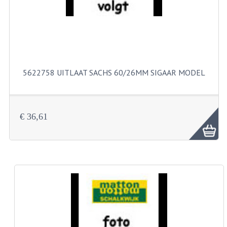
KABELS
SPIEGELS
STUREN
TELLER ONDERDELEN
5622758 UITLAAT SACHS 60/26MM SIGAAR MODEL
TELLERS COMPLEET
SPATBORDEN EN KENTEKENPLATEN
€ 36,61
TANK
VERLICHTING EN ELEKTRA
ACCU'S EN CLAXONS
ACHTERLICHTEN
KABELBOMEN