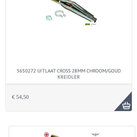
PAKKINGEN
PEDALEN
REVISIESETS
TANDWIELEN
UITLATEN EN BOCHTEN
VERSNELLING EN KOPPELING
5650272 UITLAAT CROSS 28MM CHROOM/GOUD
KREIDLER
FRAME ONDERDELEN
ACHTERBRUG
€ 54,50
BAGAGEDRAGERS EN VOETSTEUNEN
BUDDY SEATS
BUDDY SEAT HOEZEN