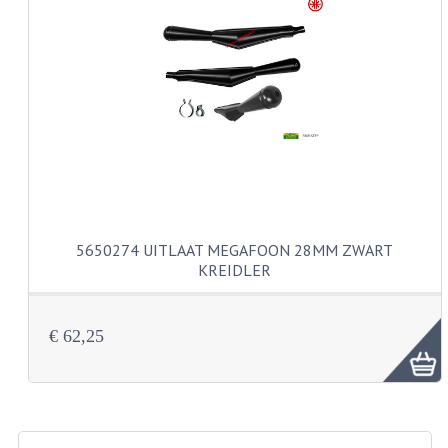
KABELS
SPIEGELS
STUREN
TELLER ONDERDELEN
TELLERS COMPLEET
TANK
5650274 UITLAAT MEGAFOON 28MM ZWART
KREIDLER
VERLICHTING EN ELEKTRA
ACCU'S EN CLAXONS
€ 62,25
ACHTERLICHTEN
KABELBOMEN
KOPLAMPEN