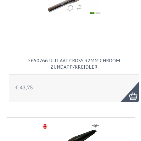
VERSNELLING ONDERDELEN
REVISIESETS
REVISIE 3 BAK HAND
REVISIE 3 BAK VOET
5650266 UITLAAT CROSS 32MM CHROOM
REVISIE 4 BAK VOET
ZUNDAPP/KREIDLER
REVISIE 5 BAK VOET
€ 43,75
REVISIE KS80/314 MOTORBLOK
REVISIE KS125/285 MOTORBLOK
OVERIG
WATERKOELING
KS50 KOPLAMPHUIS