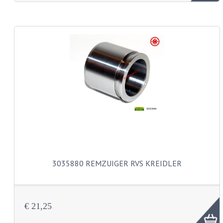
KABEL KLEMBOUT
KABEL HOEDJE
KABEL INSTEEKKIES
KABEL BRUG
KABEL SCHOENTJES
PARKERS EN PLAATSCHROEVEN
TAPEINDEN
VEREN
3035880 REMZUIGER RVS KREIDLER
SPECIAAL VOOR ZUNDAPP
SPECIAAL VOOR KREIDLER
€ 21,25
SPECIAAL VOOR YAMAHA