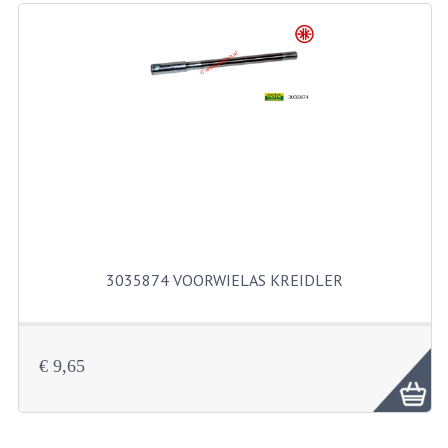
RICHTINGAANWIJZERS
SCHAKELAARS
VOORVORK
GEREEDSCHAP
SERVICE EN REPARATIE
REVISIE ZUNDAPP MOTORBLOK
REVISIE KREIDLER MOTORBLOK
3035874 VOORWIELAS KREIDLER
SPAKEN VAN WIELEN
UNIVERSELE ARTIKELEN
€ 9,65
BINNENBANDEN 16-23"
BOUGIES