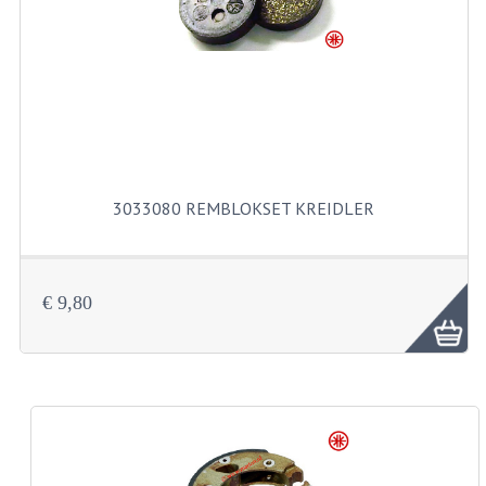
FILTERS EN TRECHTERS
KETTINGEN
KRUKASSEN
LAGERS EN KEERRINGEN
KEERRINGSETS
3033080 REMBLOKSET KREIDLER
LAGERS EN LAGERSETS
ONTSTEKINGSDELEN
€ 9,80
BOUGIE EN BOUGIEDOP
ELECTRONISCHE ONTSTEKING
PUNTEN ONTSTEKING
PAKKINGEN