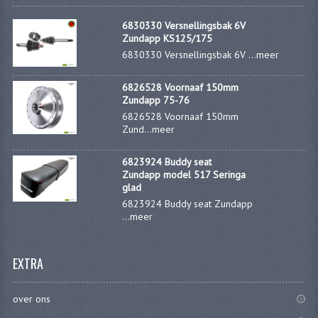
6830330 Versnellingsbak 6V
Zundapp KS125/175
6830330 Versnellingsbak 6V ...
meer
6826528 Voornaaf 150mm
Zundapp 75-76
6826528 Voornaaf 150mm
Zund...
meer
6823924 Buddy seat
Zundapp model 517 Seringa
glad
6823924 Buddy seat Zundapp
...
meer
EXTRA
over ons