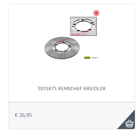
KABELS
LAMPEN
BA7S
BA9S
E10
BA15S
BAX15D
3035875 REMSCHIJF KREIDLER
BAY15D
BA20D
€ 26,95
PX15D
LICHTSNOER EN KRIMPKOUS