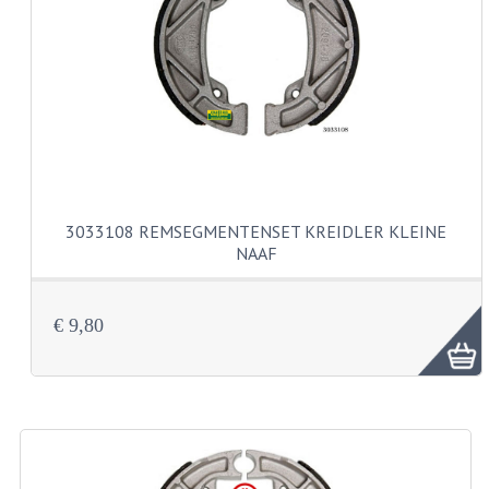
VERSNELLING ONDERDELEN
REVISIESETS
REVISIE 3 BAK HAND
REVISIE 3 BAK VOET
REVISIE 4 BAK VOET
3033108 REMSEGMENTENSET KREIDLER KLEINE
NAAF
REVISIE 5 BAK VOET
REVISIE KS80/314 MOTORBLOK
€ 9,80
REVISIE KS125/285 MOTORBLOK
OVERIG
WATERKOELING
KS50 KOPLAMPHUIS