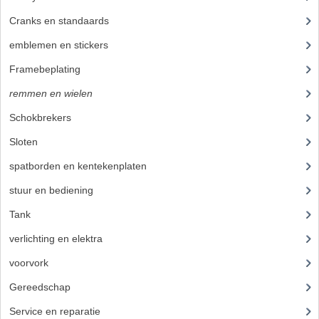
Cranks en standaards
(10)
emblemen en stickers
(40)
Framebeplating
(37)
remmen en wielen
(58)
Schokbrekers
(11)
Sloten
(1)
spatborden en kentekenplaten
(19)
stuur en bediening
(89)
Tank
(21)
verlichting en elektra
(37)
voorvork
(27)
Gereedschap
(5)
Service en reparatie
(23)