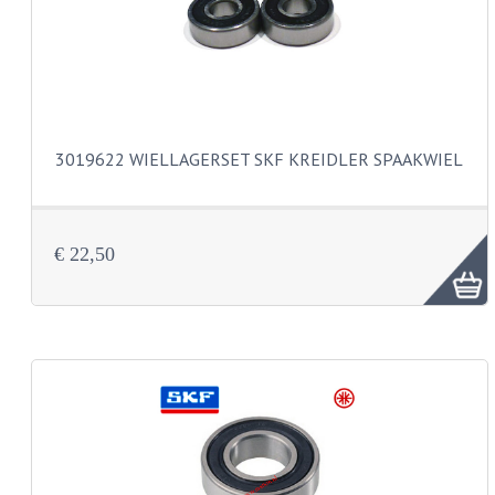
BUDDY SEATS
CRANKS EN STANDAARDS
EMBLEMEN EN STICKERS
FRAMEBEUGELS
3019622 WIELLAGERSET SKF KREIDLER SPAAKWIEL
KETTINGKASTEN
MOTOROPHANGING
€ 22,50
REMMEN EN WIELEN
AANDRIJVERS EN LAGERS
ASSEN EN BUSSEN
BUITENBANDEN
REMDELEN