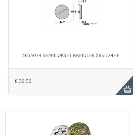
CARBURATEURS
SPROEIERSET BING 26MM
SPROEIERSET BING KLEIN 44-021
SPROEIERSET BING KLEIN NT 44-031
3033079 REMBLOKSET KREIDLER SBS 524HF
SPROEIERSET BING ZESKANT 44-051
SPROEIERSET MIKUNI ZESKANT
CARTERDELEN
€ 30,50
CILINDERS EN ZUIGERS
CILINDERKITS
CILINDERKOPPEN
ZUIGERS EN ZUIGERVEREN