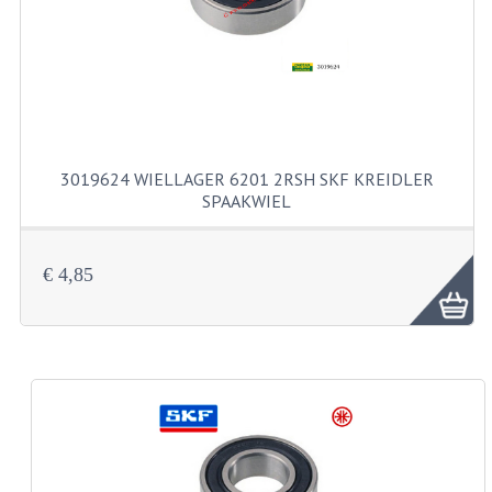
KABELS
SPIEGELS
STUREN
TELLER ONDERDELEN
3019624 WIELLAGER 6201 2RSH SKF KREIDLER
TELLERS COMPLEET
SPAAKWIEL
SPATBORDEN EN KENTEKENPLATEN
€ 4,85
TANK
VERLICHTING EN ELEKTRA
ACCU'S EN CLAXONS
ACHTERLICHTEN
KABELBOMEN