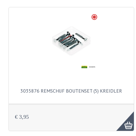
REMLEIDINGEN
SCHOKBREKERS
SMEERMIDDELEN
SPROEIERS
SPROEIERSET BING 26MM
SPROEIERSET BING 33MM
SPROEIERSET BING 6 KANT 44-051
3035876 REMSCHIJF BOUTENSET (5) KREIDLER
SPROEIERSET MIKUNI ZESKANT
SPROEIERSET BING NT 44-031
€ 3,95
SPROEIERSET BING KLEIN 44-021