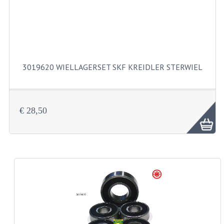
BUITENBANDEN 19"
BUITENBANDEN 21"
BEPLATING
3019620 WIELLAGERSET SKF KREIDLER STERWIEL
BOUTENSETS
ZUNDAPP 515 RVS
€ 28,50
ZUNDAPP 517 RVS
ZUNDAPP 529 RVS
BUDDY SEATS
BUDDY OVERTREKKEN
BUDDY SEAT ONDERDELEN