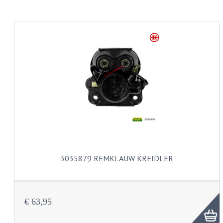
CARROSSERIERINGEN
BOUTEN
CILINDERKOP BOUTEN
LENSKOP BOUTEN
KRUISKOP BOUTEN
ZESKANT BOUTEN
INBUS BOUTEN
OOG BOUTEN
3035879 REMKLAUW KREIDLER
KABEL ONDERDELEN
KABEL STELBOUTEN
€ 63,95
KABEL NIPPELS