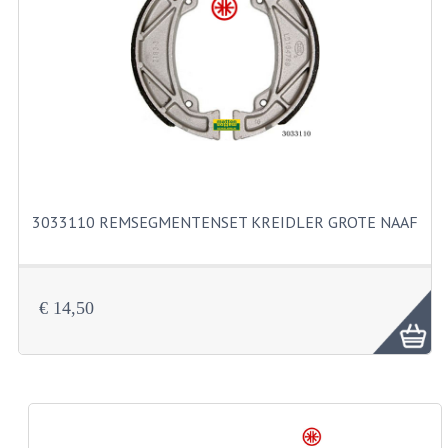
RVS PRODUCTEN
RVS BOUTEN EN MOEREN
DIVERSEN
KS80 KS125 KS175
KS80 ONDERDELEN
3033110 REMSEGMENTENSET KREIDLER GROTE NAAF
KICKSTARTER
KOPPELING
€ 14,50
KRUKASSEN
LAGERS EN KEERRINGEN
ONTSTEKING