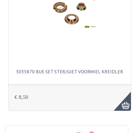
CARBURATEURS EN SPROEIERS
SPROEIERSET MIKUNI ZESKANT
SPROEIERSET BING KLEIN 44-021
SPROEIERSET BING KLEIN NT 44-031
SPROEIERSET BING ZESKANT 44-051
CARTERDELEN
3035870 BUS SET STER/GIET VOORWIEL KREIDLER
CILINDERS EN ZUIGERS
KETTINGEN
€ 8,50
KRUKASSEN
LAGERS EN KEERRINGEN
ONTSTEKINGSDELEN