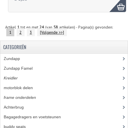
Artikel
1
tot en met
24
(van
58
artikelen) - Pagina(s) gevonden:
1
2
3
[Volgende >>]
CATEGORIEËN
Zundapp
(2591)
Zundapp Famel
(61)
Kreidler
(648)
motorblok delen
(251)
frame onderdelen
(397)
Achterbrug
(14)
Bagagedragers en voetsteunen
(14)
buddy seats
(19)