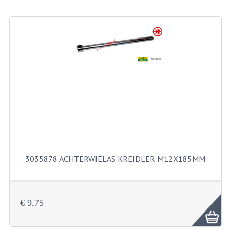
BEVESTIGINGSMATERIALEN
RVS
MOEREN
MOEREN
BORGMOEREN
DOPMOEREN
FLENSMOEREN
RINGEN
3035878 ACHTERWIELAS KREIDLER M12X185MM
BORGRINGEN
ONDERLEGRINGEN
€ 9,75
VEERRINGEN