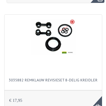
BROMFIETSEN OVERIG
OUDE VOORRAAD
OLDTIMERS OP MERK
SOLEX ONDERDELEN
DE GRABBELTON VAN MATTON
ALLERLEI GEBRUIKTE ONDERDELEN
FRAMEDELEN
TANKS
3035882 REMKLAUW REVISIESET 8-DELIG KREIDLER
KREIDLER ONDERDELEN GEBRUIKT
MOTORBLOKKEN DIVERSE MERKEN
€ 17,95
PUCH/TOMOS ONDERDELEN GEBRUIKT