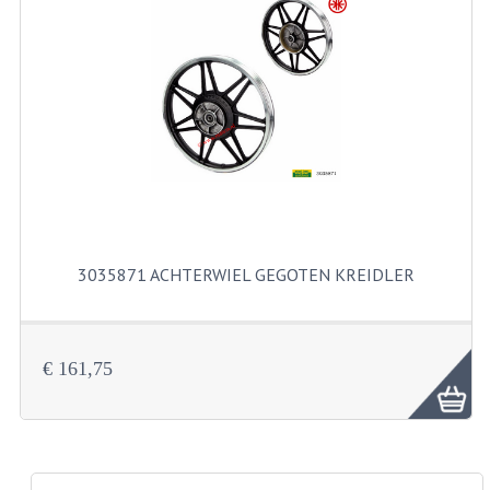
PAKKINGEN
PEDALEN
REVISIESETS
TANDWIELEN
UITLATEN EN BOCHTEN
VERSNELLING EN KOPPELING
3035871 ACHTERWIEL GEGOTEN KREIDLER
FRAME ONDERDELEN
ACHTERBRUG
€ 161,75
BAGAGEDRAGERS EN VOETSTEUNEN
BUDDY SEATS
BUDDY SEAT HOEZEN