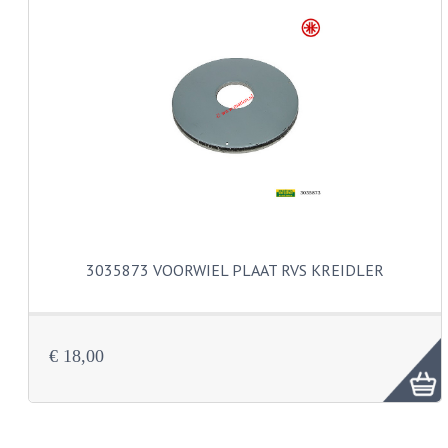
KABELS
SPIEGELS
STUREN
TELLER ONDERDELEN
TELLERS COMPLEET
TANK
3035873 VOORWIEL PLAAT RVS KREIDLER
VERLICHTING EN ELEKTRA
ACCU'S EN CLAXONS
ACHTERLICHTEN
€ 18,00
KABELBOMEN
KOPLAMPEN