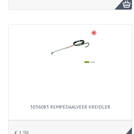
FRAME ONDERDELEN
MOTORBLOK ONDERDELEN
DRIEWIELERS
FOLDERS EN ONDERDELENBOEKEN
MODELOVERZICHTEN PER JAAR
ONDERDELENBOEKEN
ELECTRISCHE SCHEMA'S
ACCOUNT
CONTACT
3036083 REMPEDAALVEER KREIDLER
€ 1,50