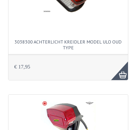
BUDDY SEATS
CRANKS EN STANDAARDS
EMBLEMEN EN STICKERS
FRAMEBEUGELS
3038300 ACHTERLICHT KREIDLER MODEL ULO OUD
TYPE
KETTINGKASTEN
MOTOROPHANGING
€ 17,95
REMMEN EN WIELEN
AANDRIJVERS EN LAGERS
ASSEN EN BUSSEN
BUITENBANDEN
REMDELEN