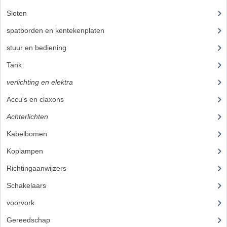
Sloten
(1)
RVS PRODUCTEN
spatborden en kentekenplaten
(19)
RVS BOUTEN EN MOEREN
stuur en bediening
(89)
DIVERSEN
Tank
(21)
verlichting en elektra
(37)
KS80 KS125 KS175
Accu's en claxons
(2)
KS80 ONDERDELEN
Achterlichten
(8)
KICKSTARTER
Kabelbomen
(9)
KOPPELING
Koplampen
(9)
KRUKASSEN
Richtingaanwijzers
(3)
Schakelaars
(6)
LAGERS EN KEERRINGEN
voorvork
(27)
ONTSTEKING
Gereedschap
(5)