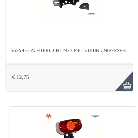
KABELS
SPIEGELS
STUREN
TELLER ONDERDELEN
5655452 ACHTERLICHT M77 MET STEUN UNIVERSEEL
TELLERS COMPLEET
SPATBORDEN EN KENTEKENPLATEN
€ 12,75
TANK
VERLICHTING EN ELEKTRA
ACCU'S EN CLAXONS
ACHTERLICHTEN
KABELBOMEN