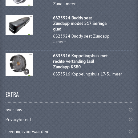
Zund...
meer
BUDDY SEAT ONDERDELEN
6823924 Buddy seat
BUDDY SEATS
Zundapp model 517 Seringa
glad
CRANKS EN STANDAARDS
6823924 Buddy seat Zundapp
...
meer
EMBLEMEN EN STICKERS
6833316 Koppelingshuis met
FRAMEBEPLATING
rechte vertanding Jasil
Zundapp KS80
REMMEN EN WIELEN
6833316 Koppelingshuis 17-5...
meer
SCHOKBREKERS
EXTRA
SLOTEN
SPATBORDEN EN KENTEKENPLATEN
over ons
Privacybeleid
STUUR EN BEDIENING
Leveringsvoorwaarden
HANDELS EN HANDVATTEN