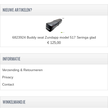
CARBURATEURS EN SPROEIERS
NIEUWE ARTIKELEN?
SPROEIERSET MIKUNI ZESKANT
SPROEIERSET BING KLEIN 44-021
SPROEIERSET BING KLEIN NT 44-031
6823924 Buddy seat Zundapp model 517 Seringa glad
SPROEIERSET BING ZESKANT 44-051
€ 125,00
CARTERDELEN
INFORMATIE
CILINDERS EN ZUIGERS
Verzending & Retourneren
KETTINGEN
Privacy
KRUKASSEN
Contact
LAGERS EN KEERRINGEN
WINKELMANDJE
ONTSTEKINGSDELEN