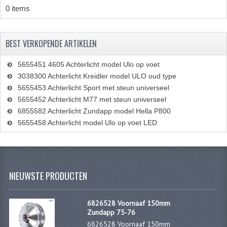
PAKKINGEN
0 items
PEDALEN
BEST VERKOPENDE ARTIKELEN
REVISIESETS
5655451 4605 Achterlicht model Ulo op voet
TANDWIELEN
3038300 Achterlicht Kreidler model ULO oud type
5655453 Achterlicht Sport met steun universeel
UITLATEN EN BOCHTEN
5655452 Achterlicht M77 met steun universeel
VERSNELLING EN KOPPELING
6855582 Achterlicht Zundapp model Hella P800
5655458 Achterlicht model Ulo op voet LED
FRAME ONDERDELEN
ACHTERBRUG
NIEUWSTE PRODUCTEN
BAGAGEDRAGERS EN VOETSTEUNEN
BUDDY SEATS
6826528 Voornaaf 150mm
Zundapp 75-76
BUDDY SEAT HOEZEN
6826528 Voornaaf 150mm