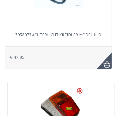
BUITENBANDEN 19"
BUITENBANDEN 21"
BEPLATING
3038077 ACHTERLICHT KREIDLER MODEL ULO
BOUTENSETS
ZUNDAPP 515 RVS
€ 47,95
ZUNDAPP 517 RVS
ZUNDAPP 529 RVS
BUDDY SEATS
BUDDY OVERTREKKEN
BUDDY SEAT ONDERDELEN