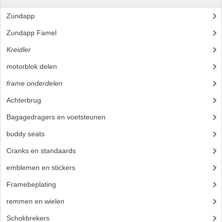
Zundapp
(2591)
VERSNELLING ONDERDELEN
Zundapp Famel
(61)
REVISIESETS
Kreidler
(648)
REVISIE 3 BAK HAND
motorblok delen
(251)
REVISIE 3 BAK VOET
frame onderdelen
(397)
REVISIE 4 BAK VOET
Achterbrug
(14)
Bagagedragers en voetsteunen
(14)
REVISIE 5 BAK VOET
buddy seats
(19)
REVISIE KS80/314 MOTORBLOK
Cranks en standaards
(10)
REVISIE KS125/285 MOTORBLOK
emblemen en stickers
(40)
OVERIG
Framebeplating
(37)
WATERKOELING
remmen en wielen
(58)
Schokbrekers
(11)
KS50 KOPLAMPHUIS