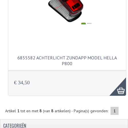
PEDALEN
SPRUITSTUKKEN EN RUBBERS
TANDWIELEN
ACHTERTANDWIELEN
VOORTANDWIELEN
6855582 ACHTERLICHT ZUNDAPP MODEL HELLA
P800
UITLATEN EN BOCHTEN
UITLATEN
€ 34,50
UITLAATBOCHTEN
UITLAATONDERDELEN
Artikel
1
tot en met
8
(van
8
artikelen) - Pagina(s) gevonden:
1
VERSNELLING EN KOPPELING
CATEGORIEËN
KOPPELING ONDERDELEN