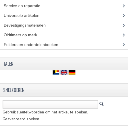
PAKKINGEN
Service en reparatie
(23)
TANDWIELEN
Universele artikelen
(295)
UITLATEN
Bevestigingsmaterialen
(120)
Oldtimers op merk
(73)
VERSNELLING
Folders en onderdelenboeken
(86)
KS100 ONDERDELEN
KS125 ONDERDELEN
TALEN
KS175 ONDERDELEN
ZUNDAPP FAMEL
SNELZOEKEN
NOS
KREIDLER
Gebruik sleutelwoorden om het artikel te zoeken.
Geavanceerd zoeken
MOTORBLOK DELEN