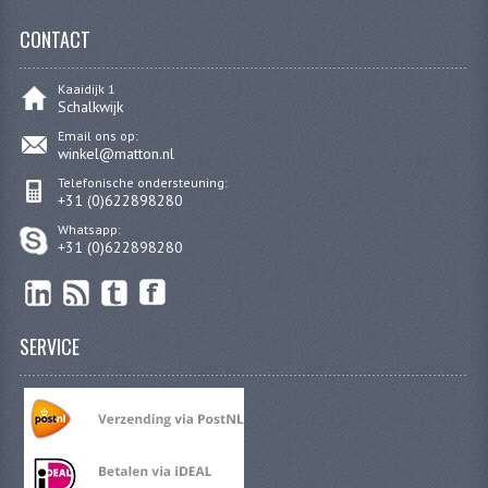
KABELS
CONTACT
SPIEGELS
Kaaidijk 1
Schalkwijk
STUREN
Email ons op:
winkel@matton.nl
TELLER ONDERDELEN
Telefonische ondersteuning:
+31 (0)622898280
TELLERS COMPLEET
Whatsapp:
+31 (0)622898280
TANK
VERLICHTING EN ELEKTRA
ACCU'S EN CLAXONS
SERVICE
ACHTERLICHTEN
KABELBOMEN
KOPLAMPEN